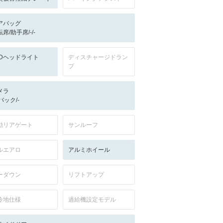
アバッグ
席/助手席/-/-
EDヘッドライト
ディスチャージドラン
プ
メラ
-/バック/-
動リアゲート
サンルーフ
ルエアロ
アルミホイール
ーダウン
リフトアップ
冷地仕様
過給機設定モデル