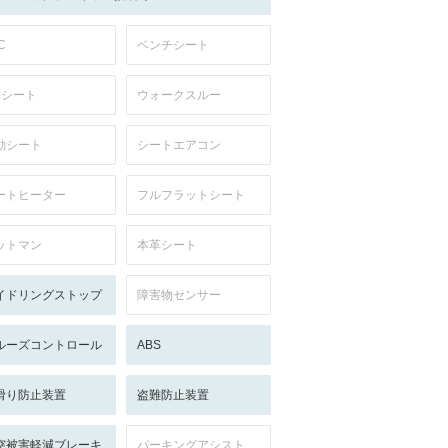
C
ベンチシート
列シート
ウォークスルー
動シート
シートエアコン
ートヒーター
フルフラットシート
ットマン
本革シート
イドリングストップ
障害物センサー
ルーズコントロール
ABS
滑り防止装置
盗難防止装置
突被害軽減ブレーキ
パーキングアシスト