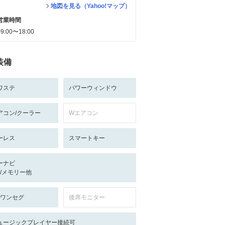
地図を見る（Yahoo!マップ）
営業時間
09:00〜18:00
装備
ワステ
パワーウィンドウ
アコン/クーラー
Wエアコン
ーレス
スマートキー
ーナビ
-/-/メモリー他
V:ワンセグ
後席モニター
ュージックプレイヤー接続可