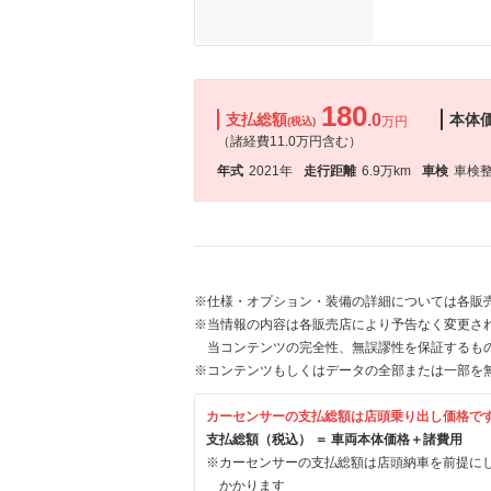
180
支払総額
.0
本体
万円
(税込)
（諸経費11.0万円含む）
年式
2021年
走行距離
6.9万km
車検
車検
※仕様・オプション・装備の詳細については各販
※当情報の内容は各販売店により予告なく変更され
当コンテンツの完全性、無誤謬性を保証するも
※コンテンツもしくはデータの全部または一部を
カーセンサーの支払総額は店頭乗り出し価格で
支払総額（税込） ＝ 車両本体価格＋諸費用
※カーセンサーの支払総額は店頭納車を前提に
かかります