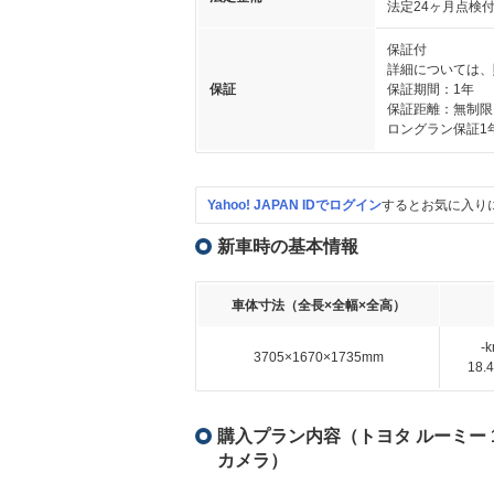
法定24ヶ月点検
保証付
詳細については、
保証
保証期間：1年
保証距離：無制限
ロングラン保証1
Yahoo! JAPAN IDでログイン
するとお気に入り
新車時の基本情報
車体寸法（全長×全幅×全高）
-
3705×1670×1735mm
18
購入プラン内容（トヨタ ルーミー 1
カメラ）