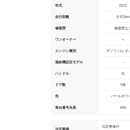
年式
2021
走行距離
6.9万km
修復歴
修復歴な
ワンオーナー
○
エンジン種別
ガソリン(レギ
過給機設定モデル
-
ハンドル
右
ドア数
5枚
色
パールホワ
車台番号末尾
900
法定整備付
法定整備