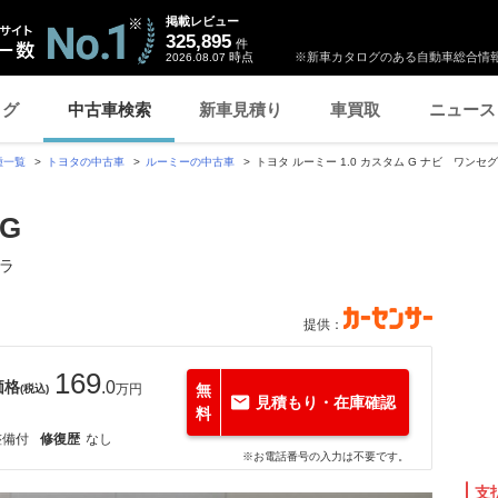
掲載レビュー
325,895
件
時点
※新車カタログのある自動車総合情報
2026.08.07
ログ
中古車検索
新車見積り
車買取
ニュース
種一覧
トヨタの中古車
ルーミーの中古車
トヨタ ルーミー 1.0 カスタム G ナビ ワン
G
ラ
提供：
169
価格
.0
万円
無
(税込)
見積もり・在庫確認
料
整備付
修復歴
なし
※お電話番号の入力は不要です。
支