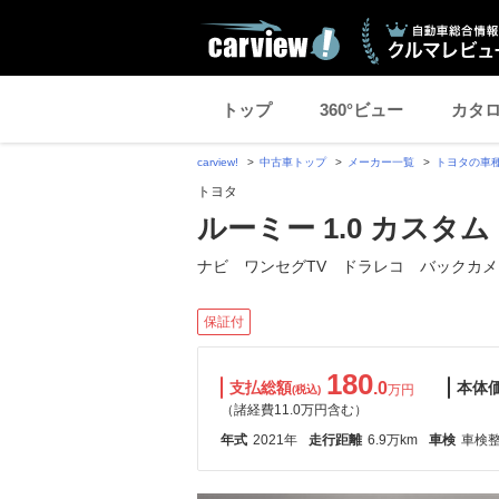
トップ
360°ビュー
カタ
carview!
中古車トップ
メーカー一覧
トヨタの車
トヨタ
ルーミー 1.0 カスタム 
ナビ ワンセグTV ドラレコ バックカメ
保証付
180
支払総額
.0
本体
万円
(税込)
（諸経費11.0万円含む）
年式
2021年
走行距離
6.9万km
車検
車検