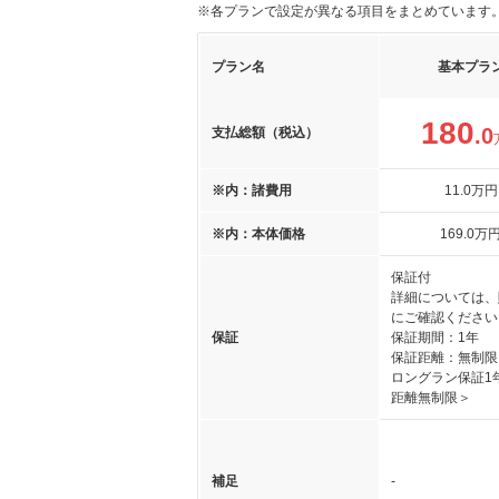
※各プランで設定が異なる項目をまとめています
プラン名
基本プラ
180
.0
支払総額（税込）
※内：諸費用
11
.0
万円
※内：本体価格
169
.0
万
保証付
詳細については、
にご確認ください
保証
保証期間：1年
保証距離：無制限
ロングラン保証1
距離無制限＞
補足
-