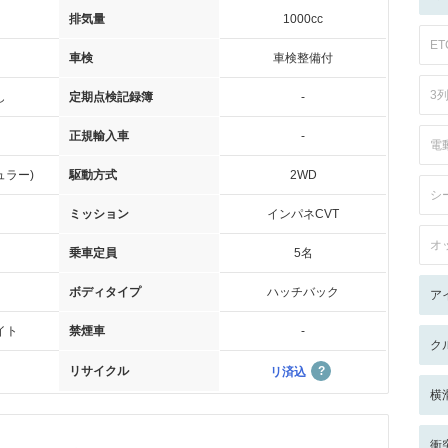
排気量
1000cc
ET
車検
車検整備付
3
し
定期点検記録簿
-
正規輸入車
-
電
ュラー)
駆動方式
2WD
シ
ミッション
インパネCVT
オ
乗車定員
5名
ボディタイプ
ハッチバック
ア
イト
禁煙車
-
ク
リサイクル
リ済込
横
衝