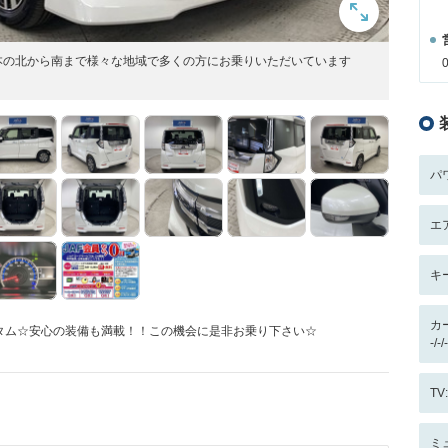
本の北から南まで様々な地域で多くの方にお乗りいただいています
パ
エ
キ
カ
タム☆安心の装備も満載！！この機会に是非お乗り下さい☆
-/
T
ミ