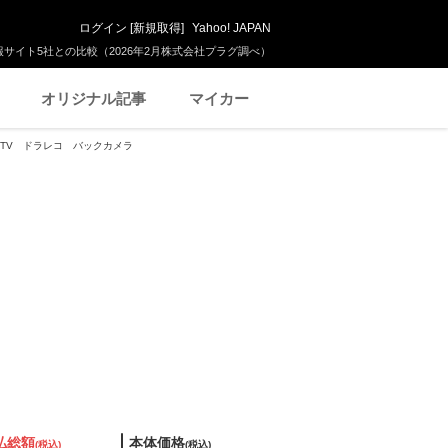
ログイン
[
新規取得
]
Yahoo! JAPAN
サイト5社との比較（2026年2月株式会社プラグ調べ）
オリジナル記事
マイカー
セグTV ドラレコ バックカメラ
払総額
本体価格
(税込)
(税込)