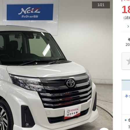
1
/
21
1
（諸
2
ネ