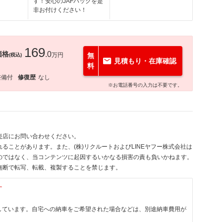
す！安心のJAFパックを是
非お付けください！
169
価格
.0
万円
無
(税込)
見積もり・在庫確認
料
整備付
修復歴
なし
※お電話番号の入力は不要です。
売店にお問い合わせください。
ることがあります。また、(株)リクルートおよびLINEヤフー株式会社は
のではなく、当コンテンツに起因するいかなる損害の責も負いかねます。
無断で転写、転載、複製することを禁じます。
す
しています。自宅への納車をご希望された場合などは、別途納車費用が