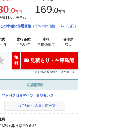
80
169
.0
.0
万円
万円
経費11.0万円含む）
この車種の相場価格
（平均本体価格：142.7万円）
年式
走行距離
車検
修復歴
021年
6.9万km
車検整備付
なし
無
見積もり・在庫確認
料
※お電話番号の入力は不要です。
店舗情報
ッツトヨタ仙台マイカー名取センター
この店舗の中古車在庫一覧
住所
宮城県名取市増田9-6-32