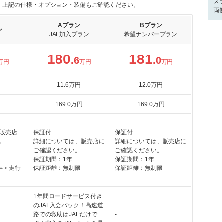
ス
。上記の仕様・オプション・装備もご確認ください。
両
Aプラン
Bプラン
ン
JAF加入プラン
希望ナンバープラン
180
181
.6
.0
万円
万円
万円
11
.6
万円
12
.0
万円
円
169
.0
万円
169
.0
万円
販売店
保証付
保証付
。
詳細については、販売店に
詳細については、販売店に
ご確認ください。
ご確認ください。
保証期間：1年
保証期間：1年
年＜走行
保証距離：無制限
保証距離：無制限
1年間ロードサービス付き
のJAF入会パック！高速道
路での救助はJAFだけで
-