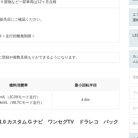
付※貨物など一部車両は12ヶ月点検
エ
販売店にご確認ください。
運転
L
年＜走行距離無制限＞
カ
に登録や複数見積もりができるようになります。
-/
電
燃料消費率
最小回転半径
フ
km/L（JC08モード走行）
4.6m
.4km/L（WLTCモード走行）
ロ
.0 カスタム G ナビ ワンセグTV ドラレコ バック
寒