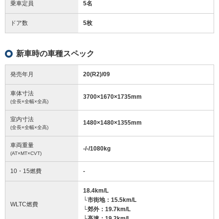
乗車定員
5名
ドア数
5枚
新車時の車種スペック
発売年月
20(R2)/09
車体寸法
3700
×
1670
×
1735
mm
(全長×全幅×全高)
室内寸法
1480
×
1480
×
1355
mm
(全長×全幅×全高)
車両重量
-/-/1080
kg
(AT×MT×CVT)
10・15燃費
-
18.4km/L
└市街地：15.5km/L
WLTC燃費
└郊外：19.7km/L
└高速：19.2km/L