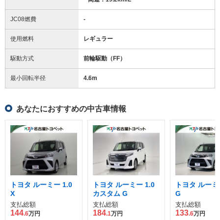
JC08燃費
-
使用燃料
レギュラー
駆動方式
前輪駆動（FF）
最小回転半径
4.6
m
あなたにおすすめの中古車情報
トヨタ ルーミー 1.0
トヨタ ルーミー 1.0
トヨタ ルーミー
X
カスタム G
G
支払総額
支払総額
支払総額
144
184
133
.6
万円
.1
万円
.6
万円