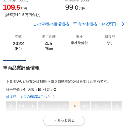
109
99
.5
.0
万円
万円
（諸経費10 .5 万円含む）
この車種の相場価格（平均本体価格：142万円）
年式
走行距離
車検
修復歴
2022
4.5
車検整備付
なし
(R4)
万km
車両品質評価情報
トヨタU-Car品質評価制度(トヨタ自動車)の評価を受けた車両です。
4
B
C
総合評価：
内装：
外装：
修復歴・キズの確認はこちら
R
RA
1
2
3
3.5
4
4.5
5
6
S
4
総合評価：
もっと見る
キズ、へこみが少なく、全体的に良好な状態です。