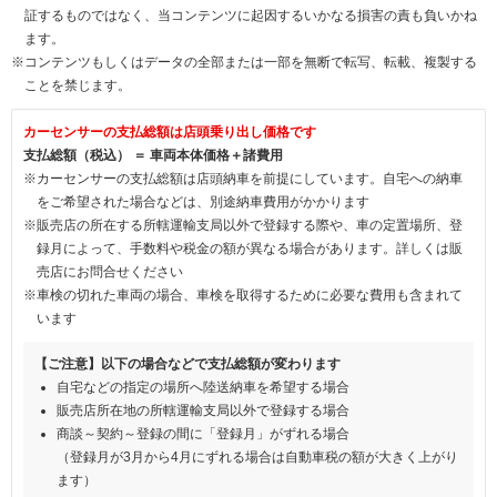
証するものではなく、当コンテンツに起因するいかなる損害の責も負いかね
ます。
※コンテンツもしくはデータの全部または一部を無断で転写、転載、複製する
ことを禁じます。
カーセンサーの支払総額は店頭乗り出し価格です
支払総額（税込） ＝ 車両本体価格＋諸費用
※カーセンサーの支払総額は店頭納車を前提にしています。自宅への納車
をご希望された場合などは、別途納車費用がかかります
※販売店の所在する所轄運輸支局以外で登録する際や、車の定置場所、登
録月によって、手数料や税金の額が異なる場合があります。詳しくは販
売店にお問合せください
※車検の切れた車両の場合、車検を取得するために必要な費用も含まれて
います
【ご注意】以下の場合などで支払総額が変わります
自宅などの指定の場所へ陸送納車を希望する場合
販売店所在地の所轄運輸支局以外で登録する場合
商談～契約～登録の間に「登録月」がずれる場合
（登録月が3月から4月にずれる場合は自動車税の額が大きく上がり
ます）