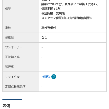
詳細については、販売店にご確認ください。
保証
保証期間：1年
保証距離：無制限
ロングラン保証1年＜走行距離無制限＞
車検
車検整備付
修復歴
なし
ワンオーナー
○
正規輸入車
-
禁煙車
-
リサイクル
リ済込
定期点検記録簿
-
装備