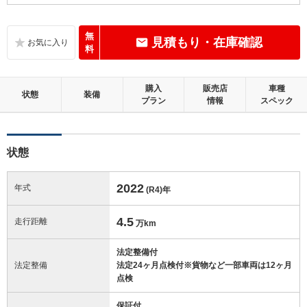
B
内装：
いたみ、汚れなどは少なく、全体的に良好な状態です。
無
見積もり・在庫確認
料
C
外装：
標準的に使用されていて、キズやへこみ等が若干あります。
購入
販売店
車種
状態
装備
プラン
情報
スペック
この中古車の「車両品質評価書」を見る
状態
2022
年式
(R4)
年
4.5
走行距離
万km
法定整備付
法定整備
法定24ヶ月点検付※貨物など一部車両は12ヶ月
点検
保証付