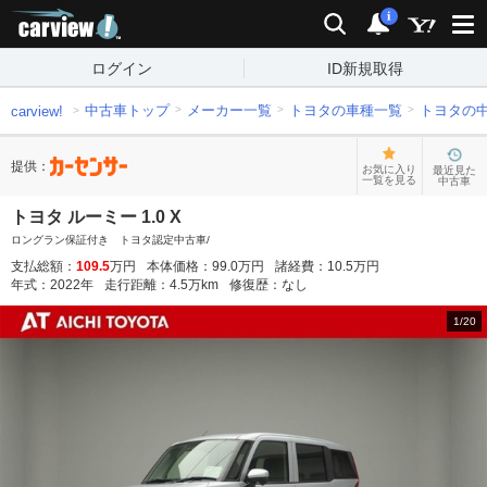
carview!
検索
通知
i
ログイン
ID新規取得
中古車トップ
メーカー一覧
トヨタの車種一覧
トヨタの
carview!
提供：
お気に入り
最近見た
一覧を見る
中古車
トヨタ ルーミー 1.0 X
ロングラン保証付き トヨタ認定中古車/
支払総額：
109.5
万円
本体価格：
99.0
万円
諸経費：
10.5
万円
年式：
2022
年
走行距離：
4.5
万km
修復歴：
なし
1
/
20