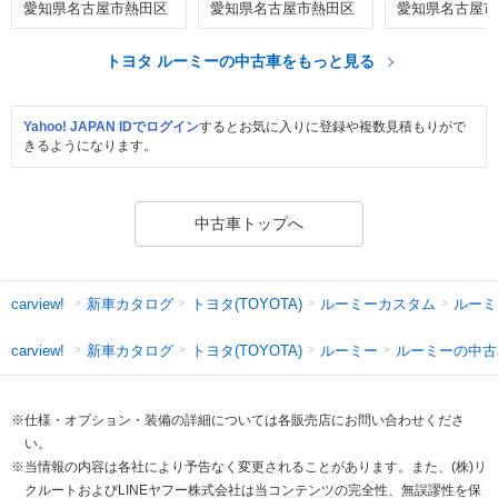
愛知県名古屋市熱田区
愛知県名古屋市熱田区
愛知県名古屋市
トヨタ ルーミーの中古車をもっと見る
Yahoo! JAPAN IDでログイン
するとお気に入りに登録や複数見積もりがで
きるようになります。
中古車トップへ
新車カタログ
トヨタ(TOYOTA)
ルーミーカスタム
ルーミ
carview!
新車カタログ
トヨタ(TOYOTA)
ルーミー
ルーミーの中古
carview!
※仕様・オプション・装備の詳細については各販売店にお問い合わせくださ
い。
※当情報の内容は各社により予告なく変更されることがあります。また、(株)リ
クルートおよびLINEヤフー株式会社は当コンテンツの完全性、無誤謬性を保