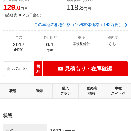
129
118
.0
.8
万円
万円
（諸経費10 .2 万円含む）
この車種の相場価格（平均本体価格：142万円）
年式
走行距離
車検
修復歴
2017
6.1
車検整備付
なし
(H29)
万km
無
見積もり・在庫確認
料
購入
販売店
車種
状態
装備
プラン
情報
スペック
状態
2017
年式