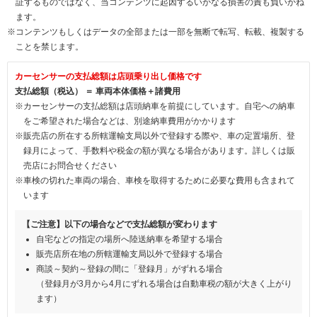
証するものではなく、当コンテンツに起因するいかなる損害の責も負いかね
ます。
※コンテンツもしくはデータの全部または一部を無断で転写、転載、複製する
ことを禁じます。
カーセンサーの支払総額は店頭乗り出し価格です
支払総額（税込） ＝ 車両本体価格＋諸費用
※カーセンサーの支払総額は店頭納車を前提にしています。自宅への納車
をご希望された場合などは、別途納車費用がかかります
※販売店の所在する所轄運輸支局以外で登録する際や、車の定置場所、登
録月によって、手数料や税金の額が異なる場合があります。詳しくは販
売店にお問合せください
※車検の切れた車両の場合、車検を取得するために必要な費用も含まれて
います
【ご注意】以下の場合などで支払総額が変わります
自宅などの指定の場所へ陸送納車を希望する場合
販売店所在地の所轄運輸支局以外で登録する場合
商談～契約～登録の間に「登録月」がずれる場合
（登録月が3月から4月にずれる場合は自動車税の額が大きく上がり
ます）