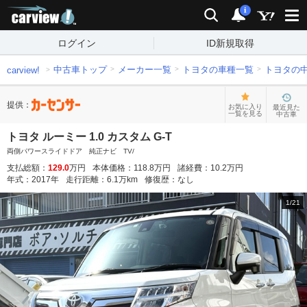
carview!
検索
通知
i
ログイン
ID新規取得
中古車トップ
メーカー一覧
トヨタの車種一覧
トヨタの
carview!
提供：
お気に入り
最近見た
一覧を見る
中古車
トヨタ ルーミー 1.0 カスタム G-T
両側パワースライドドア 純正ナビ TV/
支払総額：
129.0
万円
本体価格：
118.8
万円
諸経費：
10.2
万円
年式：
2017
年
走行距離：
6.1
万km
修復歴：
なし
1
/
21