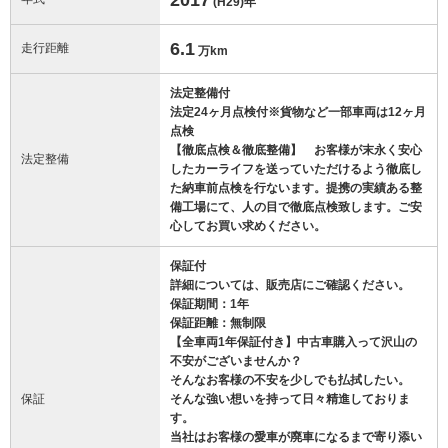
(H29)
年
6.1
走行距離
万km
法定整備付
法定24ヶ月点検付※貨物など一部車両は12ヶ月
点検
【徹底点検＆徹底整備】 お客様が末永く安心
法定整備
したカーライフを送っていただけるよう徹底し
た納車前点検を行ないます。提携の実績ある整
備工場にて、人の目で徹底点検致します。ご安
心してお買い求めください。
保証付
詳細については、販売店にご確認ください。
保証期間：1年
保証距離：無制限
【全車両1年保証付き】中古車購入って沢山の
不安がございませんか？
そんなお客様の不安を少しでも払拭したい。
保証
そんな強い想いを持って日々精進しておりま
す。
当社はお客様の愛車が廃車になるまで寄り添い