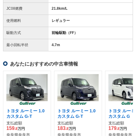
JC08燃費
21.8km/L
使用燃料
レギュラー
駆動方式
前輪駆動（FF）
最小回転半径
4.7
m
あなたにおすすめの中古車情報
トヨタ ルーミー 1.0
トヨタ ルーミー 1.0
トヨタ ルーミー
カスタム G-T
カスタム G-T
カスタム G
支払総額
支払総額
支払総額
159
183
179
.8
万円
.8
万円
.8
万円
奈良県奈良市
奈良県奈良市
奈良県奈良市