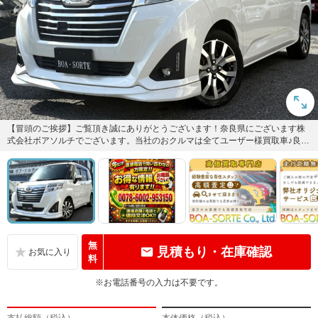
【冒頭のご挨拶】ご覧頂き誠にありがとうございます！奈良県にございます株
式会社ボアソルチでございます。当社のおクルマは全てユーザー様買取車♪良質
なおクルマに厳選して仕入して...
無
見積もり・在庫確認
料
※お電話番号の入力は不要です。
支払総額（税込）
本体価格（税込）