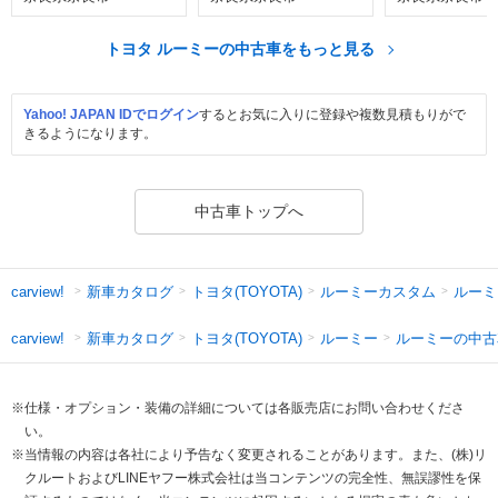
トヨタ ルーミーの中古車をもっと見る
Yahoo! JAPAN IDでログイン
するとお気に入りに登録や複数見積もりがで
きるようになります。
中古車トップへ
新車カタログ
トヨタ(TOYOTA)
ルーミーカスタム
ルーミ
carview!
新車カタログ
トヨタ(TOYOTA)
ルーミー
ルーミーの中古
carview!
※仕様・オプション・装備の詳細については各販売店にお問い合わせくださ
い。
※当情報の内容は各社により予告なく変更されることがあります。また、(株)リ
クルートおよびLINEヤフー株式会社は当コンテンツの完全性、無誤謬性を保