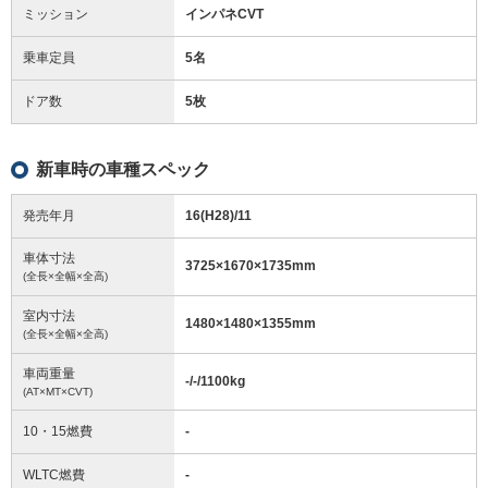
ミッション
インパネCVT
乗車定員
5名
ドア数
5枚
新車時の車種スペック
発売年月
16(H28)/11
車体寸法
3725
×
1670
×
1735
mm
(全長×全幅×全高)
室内寸法
1480
×
1480
×
1355
mm
(全長×全幅×全高)
車両重量
-/-/1100
kg
(AT×MT×CVT)
10・15燃費
-
WLTC燃費
-