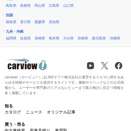
鳥取県
島根県
岡山県
広島県
山口県
四国
徳島県
香川県
愛媛県
高知県
九州・沖縄
福岡県
佐賀県
長崎県
熊本県
大分県
宮崎県
鹿児島県
沖縄県
carview!（カービュー）はLINEヤフー株式会社が運営するクルマに関するあ
らゆる情報やサービスを提供するサイトです。価格やスペックなどの公式情
報から、ユーザーや専門家のリアルなレビューまで購入検討に役立つ情報を
多く掲載しています。
知る
カタログ
ニュース
オリジナル記事
買う・売る
中古車検索
新車見積り
車買取