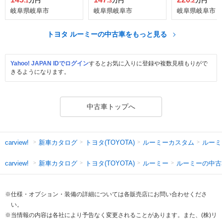
.1
万円
.3
万円
.2
万円
岐阜県岐阜市
岐阜県岐阜市
岐阜県岐阜市
トヨタ ルーミーの中古車をもっと見る
Yahoo! JAPAN IDでログイン
するとお気に入りに登録や複数見積もりがで
きるようになります。
中古車トップへ
新車カタログ
トヨタ(TOYOTA)
ルーミーカスタム
ルーミ
carview!
新車カタログ
トヨタ(TOYOTA)
ルーミー
ルーミーの中古
carview!
※仕様・オプション・装備の詳細については各販売店にお問い合わせくださ
い。
※当情報の内容は各社により予告なく変更されることがあります。また、(株)リ