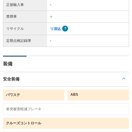
正規輸入車
-
禁煙車
○
リサイクル
リ済込
定期点検記録簿
-
装備
安全装備
ABS
パワステ
衝突被害軽減ブレーキ
クルーズコントロール