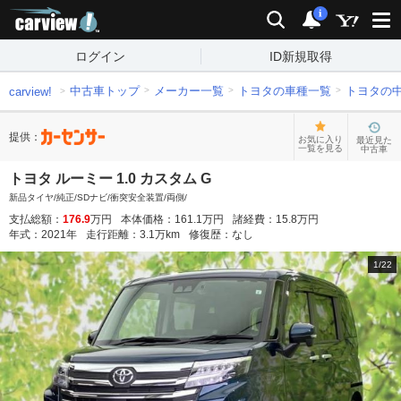
carview!
検索
通知
i
ログイン
ID新規取得
中古車トップ
メーカー一覧
トヨタの車種一覧
トヨタの
carview!
提供：
お気に入り
最近見た
一覧を見る
中古車
トヨタ ルーミー 1.0 カスタム G
新品タイヤ/純正/SDナビ/衝突安全装置/両側/
支払総額：
176.9
万円
本体価格：
161.1
万円
諸経費：
15.8
万円
年式：
2021
年
走行距離：
3.1
万km
修復歴：
なし
1
/
22