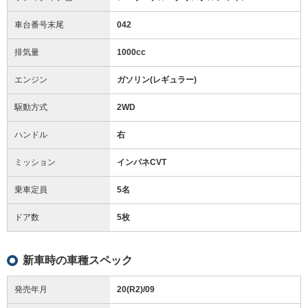
車台番号末尾
042
排気量
1000cc
エンジン
ガソリン(レギュラー)
駆動方式
2WD
ハンドル
右
ミッション
インパネCVT
乗車定員
5名
ドア数
5枚
新車時の車種スペック
発売年月
20(R2)/09