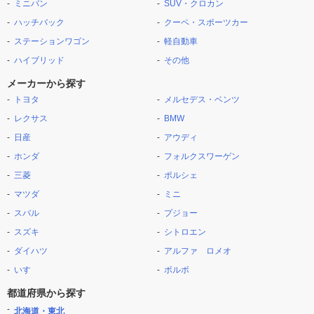
ミニバン
SUV・クロカン
ハッチバック
クーペ・スポーツカー
ステーションワゴン
軽自動車
ハイブリッド
その他
メーカーから探す
トヨタ
メルセデス・ベンツ
レクサス
BMW
日産
アウディ
ホンダ
フォルクスワーゲン
三菱
ポルシェ
マツダ
ミニ
スバル
プジョー
スズキ
シトロエン
ダイハツ
アルファ ロメオ
いすゞ
ボルボ
都道府県から探す
北海道・東北