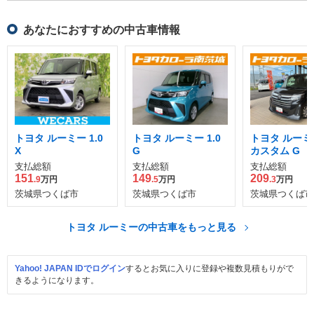
あなたにおすすめの中古車情報
トヨタ ルーミー 1.0
トヨタ ルーミー 1.0
トヨタ ルーミー
X
G
カスタム G
支払総額
支払総額
支払総額
151
149
209
.9
万円
.5
万円
.3
万円
茨城県つくば市
茨城県つくば市
茨城県つくば市
トヨタ ルーミーの中古車をもっと見る
Yahoo! JAPAN IDでログイン
するとお気に入りに登録や複数見積もりがで
きるようになります。