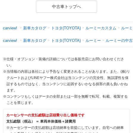
中古車トップへ
新車カタログ
トヨタ(TOYOTA)
ルーミーカスタム
ルーミ
carview!
新車カタログ
トヨタ(TOYOTA)
ルーミー
ルーミーの中古
carview!
※仕様・オプション・装備の詳細については各販売店にお問い合わせくださ
い。
※当情報の内容は各社により予告なく変更されることがあります。また、(株)リ
クルートおよびLINEヤフー株式会社は当コンテンツの完全性、無誤謬性を保
証するものではなく、当コンテンツに起因するいかなる損害の責も負いかね
ます。
※コンテンツもしくはデータの全部または一部を無断で転写、転載、複製する
ことを禁じます。
カーセンサーの支払総額は店頭乗り出し価格です
支払総額（税込） ＝ 車両本体価格＋諸費用
※カーセンサーの支払総額は店頭納車を前提にしています。自宅への納車