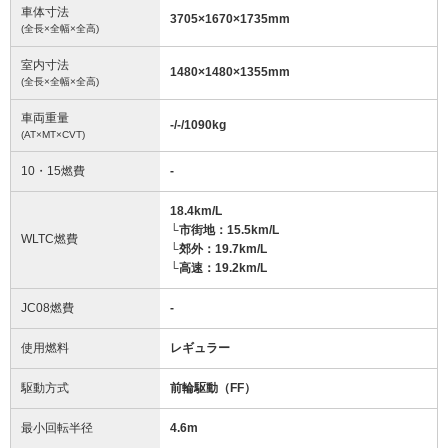
車体寸法
3705
×
1670
×
1735
mm
(全長×全幅×全高)
室内寸法
1480
×
1480
×
1355
mm
(全長×全幅×全高)
車両重量
-/-/1090
kg
(AT×MT×CVT)
10・15燃費
-
18.4km/L
└市街地：15.5km/L
WLTC燃費
└郊外：19.7km/L
└高速：19.2km/L
JC08燃費
-
使用燃料
レギュラー
駆動方式
前輪駆動（FF）
最小回転半径
4.6
m