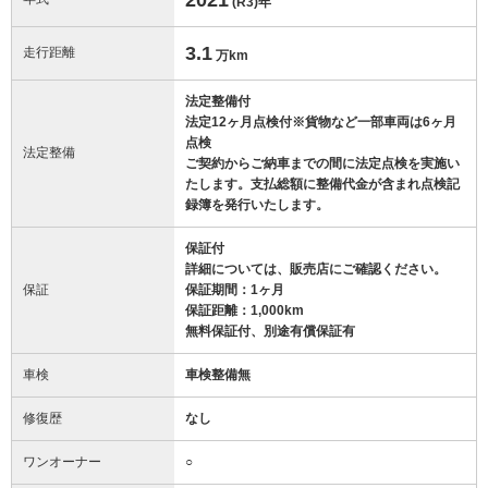
(R3)
年
3.1
走行距離
万km
法定整備付
法定12ヶ月点検付※貨物など一部車両は6ヶ月
点検
法定整備
ご契約からご納車までの間に法定点検を実施い
たします。支払総額に整備代金が含まれ点検記
録簿を発行いたします。
保証付
詳細については、販売店にご確認ください。
保証
保証期間：1ヶ月
保証距離：1,000km
無料保証付、別途有償保証有
車検
車検整備無
修復歴
なし
ワンオーナー
○