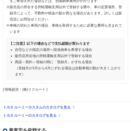
をご希望された場合などは、別途納車費用がかかります
※販売店の所在する所轄運輸支局以外で登録する際や、車の定置場所、登
録月によって、手数料や税金の額が異なる場合があります。詳しくは販
売店にお問合せください
※車検の切れた車両の場合、車検を取得するために必要な費用も含まれて
います
【ご注意】以下の場合などで支払総額が変わります
自宅などの指定の場所へ陸送納車を希望する場合
販売店所在地の所轄運輸支局以外で登録する場合
商談～契約～登録の間に「登録月」がずれる場合
（登録月が3月から4月にずれる場合は自動車税の額が大きく上がり
ます）
[ 情報提供：(株)リクルート ]
トヨタ ルーミーカスタムのカタログを見る
トヨタ ルーミーのカタログを見る
車査定を依頼する