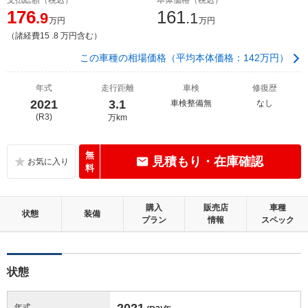
176
161
.9
.1
万円
万円
（諸経費15 .8 万円含む）
この車種の相場価格（平均本体価格：142万円）
年式
走行距離
車検
修復歴
2021
3.1
車検整備無
なし
(R3)
万km
無
見積もり・在庫確認
料
購入
販売店
車種
状態
装備
プラン
情報
スペック
状態
2021
年式