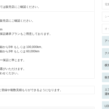
電
ては販売店にご確認ください。
シ
販売店にご確認ください。
オ
km
保証継承プランもご用意しております。
ア
ら5年 もしくは 100,000km、
ら3年 もしくは 60,000km
ク
ー保証に準じます。
横
選びいただけます。
わせください。
衝
エ
に登録や複数見積もりができるようになります。
運転
L