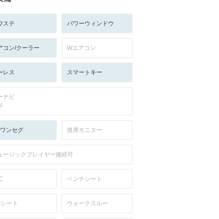
ワステ
パワーウィンドウ
アコン/クーラー
Wエアコン
ーレス
スマートキー
ーナビ
/-
V:ワンセグ
後席モニター
ュージックプレイヤー接続可
C
ベンチシート
列シート
ウォークスルー