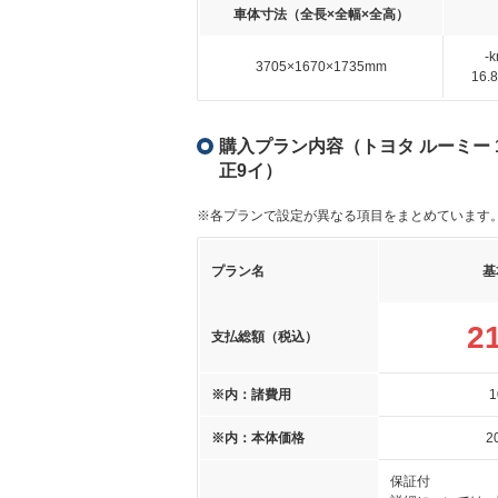
車体寸法（全長×全幅×全高）
-
3705×1670×1735mm
16
購入プラン内容（トヨタ ルーミー 1.
正9イ）
※各プランで設定が異なる項目をまとめています
プラン名
基
2
支払総額（税込）
※内：諸費用
1
※内：本体価格
2
保証付