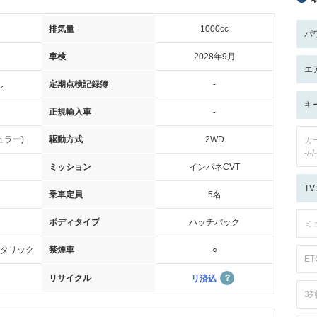
排気量
1000cc
パ
車検
2028年9月
エ
し
定期点検記録簿
-
キ
正規輸入車
-
ュラー)
駆動方式
2WD
カ
-/-/-
ミッション
インパネCVT
T
乗車定員
5名
ボディタイプ
ハッチバック
ミ
タリック
禁煙車
○
ET
リサイクル
リ済込
3