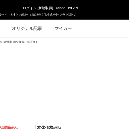
ログイン
[
新規取得
]
Yahoo! JAPAN
サイト5社との比較（2026年2月株式会社プラグ調べ）
オリジナル記事
マイカー
用車 禁煙車 衝突軽減B 純正9イ
払総額
本体価格
(税込)
(税込)