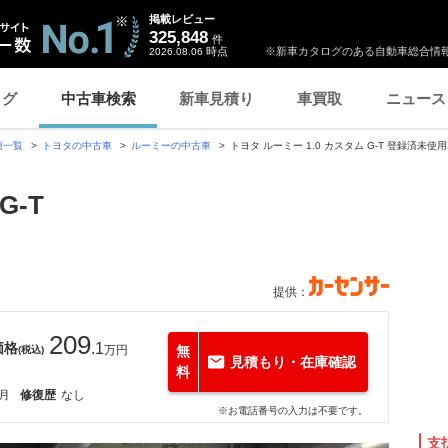
掲載レビュー
325,848
件
時点
※新車カタログのある自動車総合情報
2026.08.06
ログ
中古車検索
新車見積り
車買取
ニュース
種一覧
トヨタの中古車
ルーミーの中古車
トヨタ ルーミー 1.0 カスタム G-T 登録済未使
G-T
提供：
209
価格
.1
万円
無
(税込)
見積もり・在庫確認
料
9月
修復歴
なし
※お電話番号の入力は不要です。
支