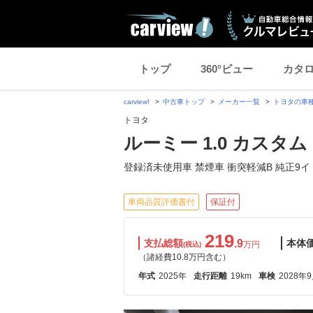
トップ
360°ビュー
カタ
carview!
中古車トップ
メーカー一覧
トヨタの車
トヨタ
ルーミー 1.0 カスタム 
登録済未使用車 禁煙車 衝突軽減B 純正9イ
車両品質評価書付
保証付
219
支払総額
.9
本体
万円
(税込)
（諸経費10.8万円含む）
年式
2025年
走行距離
19km
車検
2028年