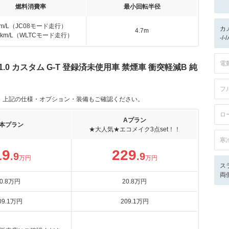
燃料消費率
最小回転半径
km/L（JC08モード走行）
カ
4.7m
.8km/L（WLTCモード走行）
-/
電
0 カスタム G-T 登録済未使用車 禁煙車 衝突軽減B 純
フ
。上記の仕様・オプション・装備もご確認ください。
ロ
Aプラン
本プラン
★大人気★エコメイク3点set！！
寒
19
229
.9
.9
万円
万円
ス
両
0
.8
万円
20
.8
万円
09
.1
万円
209
.1
万円