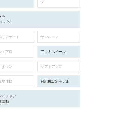
プ
メラ
-/バック/-
動リアゲート
サンルーフ
ルエアロ
アルミホイール
ーダウン
リフトアップ
冷地仕様
過給機設定モデル
ライドドア
側電動