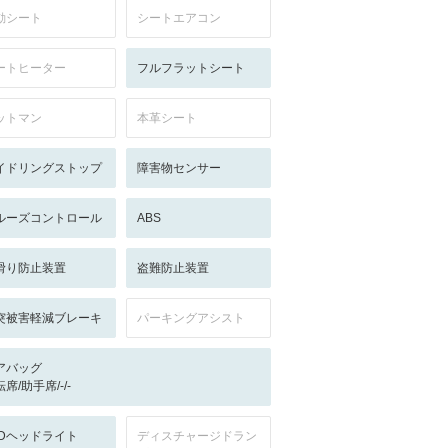
動シート
シートエアコン
ートヒーター
フルフラットシート
ットマン
本革シート
イドリングストップ
障害物センサー
ルーズコントロール
ABS
滑り防止装置
盗難防止装置
突被害軽減ブレーキ
パーキングアシスト
アバッグ
席/助手席/-/-
EDヘッドライト
ディスチャージドラン