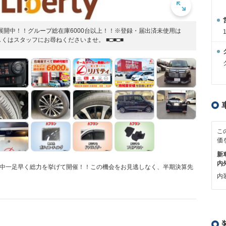
店舗展開中！！グループ総在庫6000台以上！！※登録・届出済未使用は
はスタッフにお尋ねくださいませ。 ■□■□■
こ
価
新
内
展開中一足早く総力を挙げて開催！！この機会をお見逃しなく、半期決算先
内装