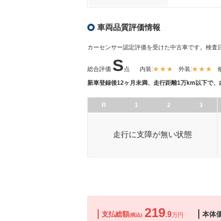
車両品質評価情報
カーセンサー認定評価を受けた中古車です。
検査日
S
総合評価
点
内装:
外装:
新車登録後12ヶ月未満、走行距離1万km以下で
R
1
2
3
走行に支障が無い状態
219
支払総額
.9
本体
万円
(税込)