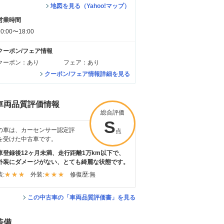
地図を見る（Yahoo!マップ）
営業時間
10:00〜18:00
クーポン/フェア情報
クーポン：あり
フェア：あり
クーポン/フェア情報詳細を見る
車両品質評価情報
総合評価
S
の車は、カーセンサー認定評
点
を受けた中古車です。
車登録後12ヶ月未満、走行距離1万km以下で、
外装にダメージがない、とても綺麗な状態です。
:
外装:
修復歴:
無
この中古車の「車両品質評価書」を見る
装備