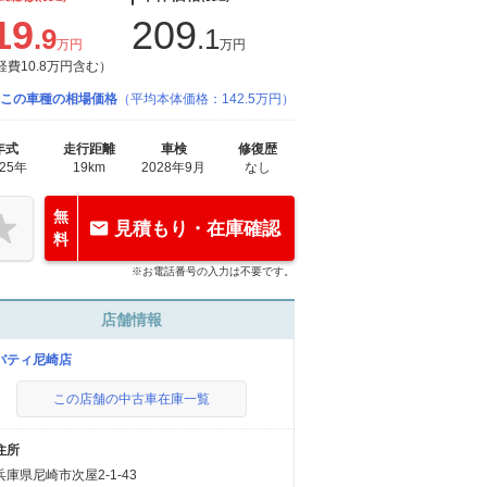
19
209
.9
.1
万円
万円
経費10.8万円含む）
この車種の相場価格
（平均本体価格：142.5万円）
年式
走行距離
車検
修復歴
025年
19km
2028年9月
なし
無
見積もり・在庫確認
料
※お電話番号の入力は不要です。
店舗情報
バティ尼崎店
この店舗の中古車在庫一覧
住所
兵庫県尼崎市次屋2-1-43