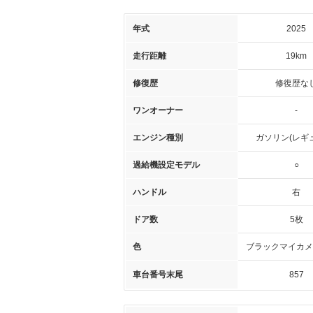
年式
2025
走行距離
19km
修復歴
修復歴な
ワンオーナー
-
エンジン種別
ガソリン(レギ
過給機設定モデル
○
ハンドル
右
ドア数
5枚
色
ブラックマイカメ
車台番号末尾
857