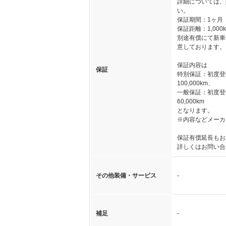
詳細については、
い。
保証期間：1ヶ月
保証距離：1,000
別途有償にて新車
意しております。
保証内容は
保証
特別保証：初度登
100,000km、
一般保証：初度登
60,000km
となります。
※内容などメーカ
保証有償延長もお
詳しくはお問い合
その他装備・サービス
-
補足
-