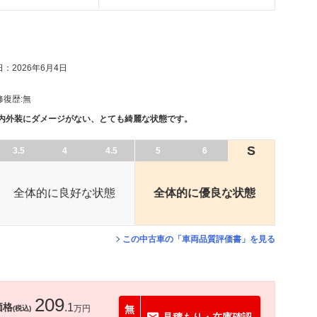
：2026年6月4日
修復歴:
無
、内外装にダメージがない、とても綺麗な状態です。
S
3.5
4
4.5
5
6
全体的に良好な状態
全体的に優良な状態
この中古車の「車両品質評価書」を見る
209
価格
.1
万円
無
(税込)