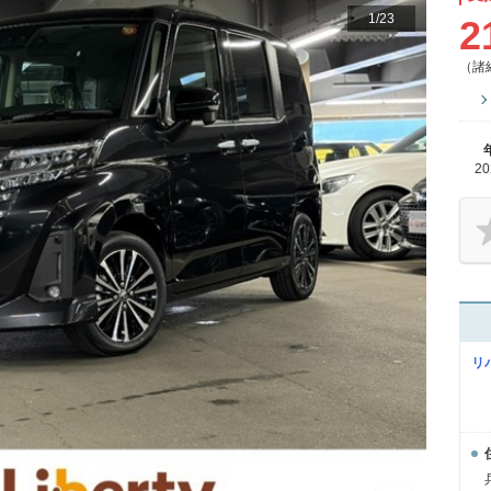
1
/
23
2
（諸
2
リ