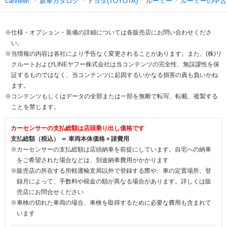
新車カタログ
トヨタ(TOYOTA)
ルーミー
ルーミーの中古
carview!
※仕様・オプション・装備の詳細については各販売店にお問い合わせくださ
い。
※当情報の内容は各社により予告なく変更されることがあります。また、(株)リ
クルートおよびLINEヤフー株式会社は当コンテンツの完全性、無誤謬性を保
証するものではなく、当コンテンツに起因するいかなる損害の責も負いかね
ます。
※コンテンツもしくはデータの全部または一部を無断で転写、転載、複製する
ことを禁じます。
カーセンサーの支払総額は店頭乗り出し価格です
支払総額（税込） ＝ 車両本体価格＋諸費用
※カーセンサーの支払総額は店頭納車を前提にしています。自宅への納車
をご希望された場合などは、別途納車費用がかかります
※販売店の所在する所轄運輸支局以外で登録する際や、車の定置場所、登
録月によって、手数料や税金の額が異なる場合があります。詳しくは販
売店にお問合せください
※車検の切れた車両の場合、車検を取得するために必要な費用も含まれて
います