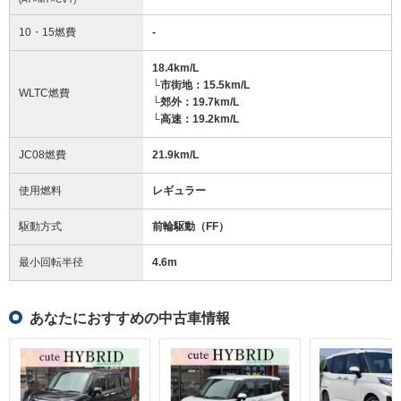
10・15燃費
-
18.4km/L
└市街地：15.5km/L
WLTC燃費
└郊外：19.7km/L
└高速：19.2km/L
JC08燃費
21.9km/L
使用燃料
レギュラー
駆動方式
前輪駆動（FF）
最小回転半径
4.6
m
あなたにおすすめの中古車情報