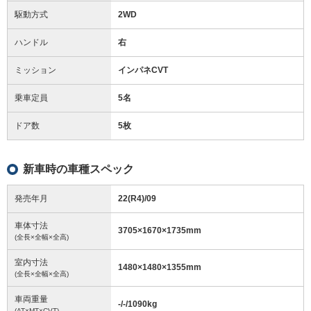
駆動方式
2WD
ハンドル
右
ミッション
インパネCVT
乗車定員
5名
ドア数
5枚
新車時の車種スペック
発売年月
22(R4)/09
車体寸法
3705
×
1670
×
1735
mm
(全長×全幅×全高)
室内寸法
1480
×
1480
×
1355
mm
(全長×全幅×全高)
車両重量
-/-/1090
kg
(AT×MT×CVT)