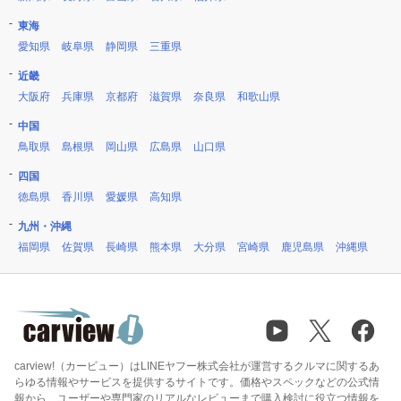
東海
愛知県
岐阜県
静岡県
三重県
近畿
大阪府
兵庫県
京都府
滋賀県
奈良県
和歌山県
中国
鳥取県
島根県
岡山県
広島県
山口県
四国
徳島県
香川県
愛媛県
高知県
九州・沖縄
福岡県
佐賀県
長崎県
熊本県
大分県
宮崎県
鹿児島県
沖縄県
carview!（カービュー）はLINEヤフー株式会社が運営するクルマに関するあ
らゆる情報やサービスを提供するサイトです。価格やスペックなどの公式情
報から、ユーザーや専門家のリアルなレビューまで購入検討に役立つ情報を