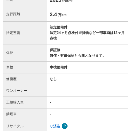
(R5)
年
2.4
走行距離
万km
法定整備付
法定整備
法定24ヶ月点検付※貨物など一部車両は12ヶ月
点検
保証無
保証
無償・有償保証とも無となります。
車検
車検整備付
修復歴
なし
ワンオーナー
-
正規輸入車
-
禁煙車
-
リサイクル
リ済込