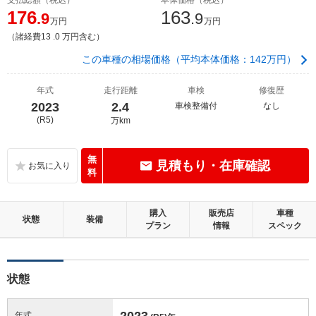
176
163
.9
.9
万円
万円
（諸経費13 .0 万円含む）
この車種の相場価格（平均本体価格：142万円）
年式
走行距離
車検
修復歴
2023
2.4
車検整備付
なし
(R5)
万km
無
見積もり・在庫確認
料
購入
販売店
車種
状態
装備
プラン
情報
スペック
状態
2023
年式