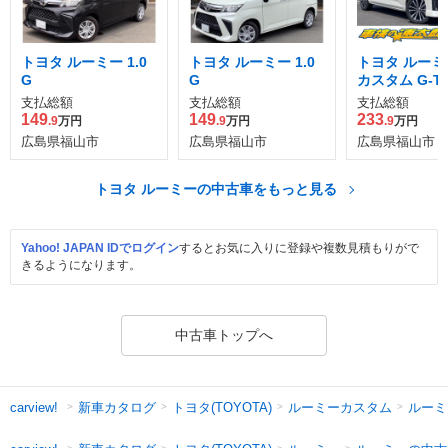
トヨタ ルーミー 1.0
トヨタ ルーミー 1.0
トヨタ ルーミー
G
G
カスタム G-T
支払総額
支払総額
支払総額
149
149
233
.9
万円
.9
万円
.9
万円
広島県福山市
広島県福山市
広島県福山市
トヨタ ルーミーの中古車をもっと見る
Yahoo! JAPAN IDでログイン
するとお気に入りに登録や複数見積もりがで
きるようになります。
中古車トップへ
新車カタログ
トヨタ(TOYOTA)
ルーミーカスタム
ルーミ
carview!