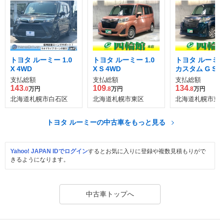
トヨタ ルーミー 1.0
トヨタ ルーミー 1.0
トヨタ ルーミー
X 4WD
X S 4WD
カスタム G S 
支払総額
支払総額
支払総額
143
109
134
.0
万円
.8
万円
.8
万円
北海道札幌市白石区
北海道札幌市東区
北海道札幌市東
トヨタ ルーミーの中古車をもっと見る
Yahoo! JAPAN IDでログイン
するとお気に入りに登録や複数見積もりがで
きるようになります。
中古車トップへ