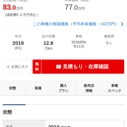
83
77
.0
.0
万円
万円
（諸経費6 .0 万円含む）
この車種の相場価格（平均本体価格：142万円）
年式
走行距離
車検
修復歴
2019
12.8
2026(R8)
なし
年11月
(R1)
万km
無
見積もり・在庫確認
料
購入
販売店
車種
状態
装備
プラン
情報
スペック
状態
2019
年式