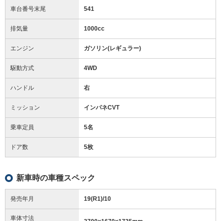
車台番号末尾
541
排気量
1000cc
エンジン
ガソリン(レギュラー)
駆動方式
4WD
ハンドル
右
ミッション
インパネCVT
乗車定員
5名
ドア数
5枚
新車時の車種スペック
発売年月
19(R1)/10
車体寸法