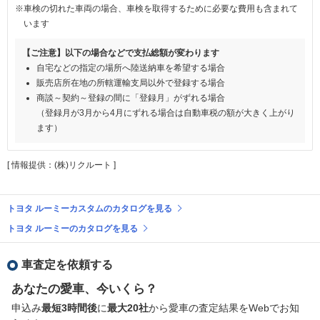
※車検の切れた車両の場合、車検を取得するために必要な費用も含まれて
います
【ご注意】以下の場合などで支払総額が変わります
自宅などの指定の場所へ陸送納車を希望する場合
販売店所在地の所轄運輸支局以外で登録する場合
商談～契約～登録の間に「登録月」がずれる場合
（登録月が3月から4月にずれる場合は自動車税の額が大きく上がり
ます）
[ 情報提供：(株)リクルート ]
トヨタ ルーミーカスタムのカタログを見る
トヨタ ルーミーのカタログを見る
車査定を依頼する
あなたの愛車、今いくら？
申込み
最短3時間後
に
最大20社
から愛車の査定結果をWebでお知