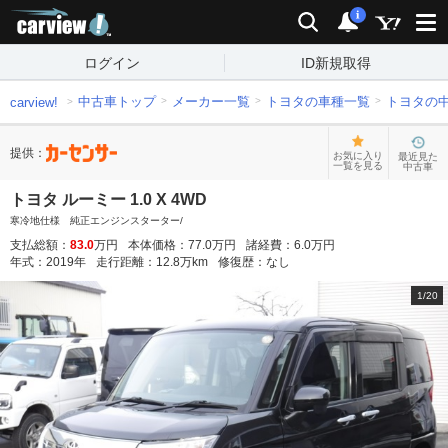
carview!
検索
通知
i
ログイン
ID新規取得
中古車トップ
メーカー一覧
トヨタの車種一覧
トヨタの
carview!
提供：
お気に入り
最近見た
一覧を見る
中古車
トヨタ ルーミー 1.0 X 4WD
寒冷地仕様 純正エンジンスターター/
支払総額：
83.0
万円
本体価格：
77.0
万円
諸経費：
6.0
万円
年式：
2019
年
走行距離：
12.8
万km
修復歴：
なし
1
/
20