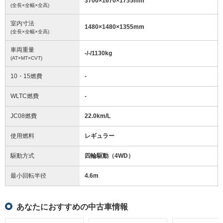
3700
×
1670
×
1735
mm
(全長×全幅×全高)
室内寸法
1480
×
1480
×
1355
mm
(全長×全幅×全高)
車両重量
-/-/1130
kg
(AT×MT×CVT)
10・15燃費
-
WLTC燃費
-
JC08燃費
22.0km/L
使用燃料
レギュラー
駆動方式
四輪駆動（4WD）
最小回転半径
4.6
m
あなたにおすすめの中古車情報