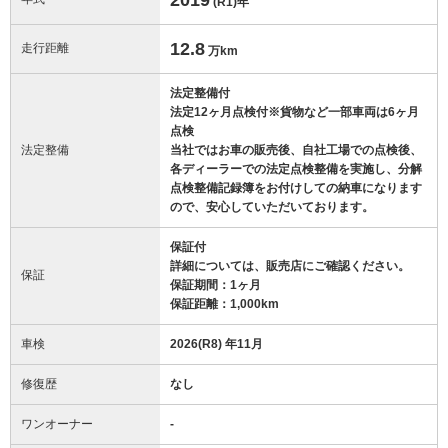
(R1)
年
12.8
走行距離
万km
法定整備付
法定12ヶ月点検付※貨物など一部車両は6ヶ月
点検
法定整備
当社ではお車の販売後、自社工場での点検後、
各ディーラーでの法定点検整備を実施し、分解
点検整備記録簿をお付けしての納車になります
ので、安心していただいております。
保証付
詳細については、販売店にご確認ください。
保証
保証期間：1ヶ月
保証距離：1,000km
車検
2026(R8) 年11月
修復歴
なし
ワンオーナー
-