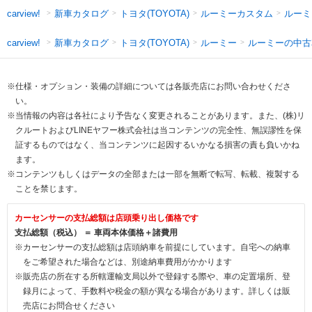
新車カタログ
トヨタ(TOYOTA)
ルーミーカスタム
ルーミ
carview!
新車カタログ
トヨタ(TOYOTA)
ルーミー
ルーミーの中古
carview!
※仕様・オプション・装備の詳細については各販売店にお問い合わせくださ
い。
※当情報の内容は各社により予告なく変更されることがあります。また、(株)リ
クルートおよびLINEヤフー株式会社は当コンテンツの完全性、無誤謬性を保
証するものではなく、当コンテンツに起因するいかなる損害の責も負いかね
ます。
※コンテンツもしくはデータの全部または一部を無断で転写、転載、複製する
ことを禁じます。
カーセンサーの支払総額は店頭乗り出し価格です
支払総額（税込） ＝ 車両本体価格＋諸費用
※カーセンサーの支払総額は店頭納車を前提にしています。自宅への納車
をご希望された場合などは、別途納車費用がかかります
※販売店の所在する所轄運輸支局以外で登録する際や、車の定置場所、登
録月によって、手数料や税金の額が異なる場合があります。詳しくは販
売店にお問合せください