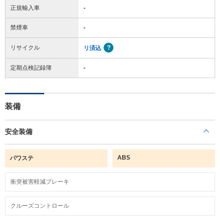
正規輸入車
-
禁煙車
-
リサイクル
リ済込
定期点検記録簿
-
装備
安全装備
ABS
パワステ
衝突被害軽減ブレーキ
クルーズコントロール