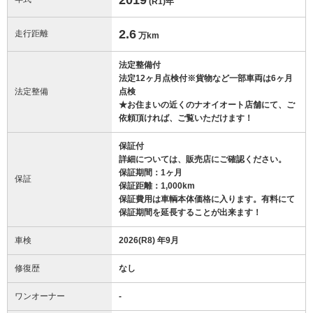
(R1)
年
2.6
走行距離
万km
法定整備付
法定12ヶ月点検付※貨物など一部車両は6ヶ月
法定整備
点検
★お住まいの近くのナオイオート店舗にて、ご
依頼頂ければ、ご覧いただけます！
保証付
詳細については、販売店にご確認ください。
保証期間：1ヶ月
保証
保証距離：1,000km
保証費用は車輌本体価格に入ります。有料にて
保証期間を延長することが出来ます！
車検
2026(R8) 年9月
修復歴
なし
ワンオーナー
-