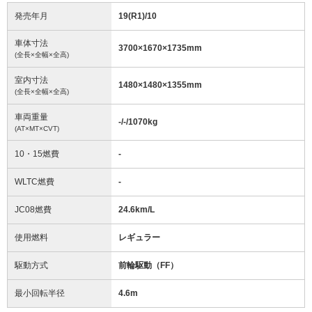
発売年月
19(R1)/10
車体寸法
3700
×
1670
×
1735
mm
(全長×全幅×全高)
室内寸法
1480
×
1480
×
1355
mm
(全長×全幅×全高)
車両重量
-/-/1070
kg
(AT×MT×CVT)
10・15燃費
-
WLTC燃費
-
JC08燃費
24.6km/L
使用燃料
レギュラー
駆動方式
前輪駆動（FF）
最小回転半径
4.6
m