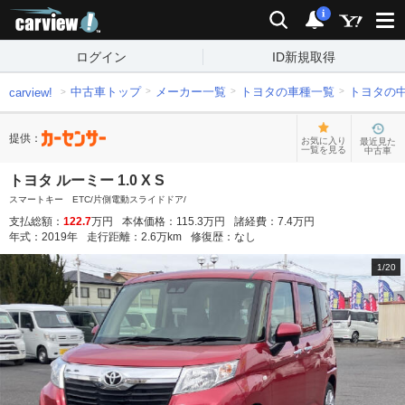
carview!
検索
通知
i
ログイン
ID新規取得
中古車トップ
メーカー一覧
トヨタの車種一覧
トヨタの
carview!
提供：
お気に入り
最近見た
一覧を見る
中古車
トヨタ ルーミー 1.0 X S
スマートキー ETC/片側電動スライドドア/
支払総額：
122.7
万円
本体価格：
115.3
万円
諸経費：
7.4
万円
年式：
2019
年
走行距離：
2.6
万km
修復歴：
なし
1
/
20