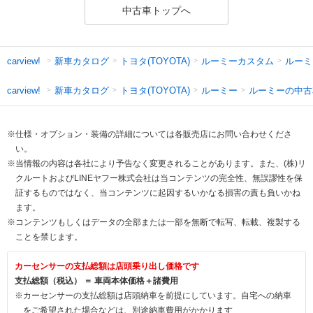
中古車トップへ
新車カタログ
トヨタ(TOYOTA)
ルーミーカスタム
ルーミ
carview!
新車カタログ
トヨタ(TOYOTA)
ルーミー
ルーミーの中古
carview!
※仕様・オプション・装備の詳細については各販売店にお問い合わせくださ
い。
※当情報の内容は各社により予告なく変更されることがあります。また、(株)リ
クルートおよびLINEヤフー株式会社は当コンテンツの完全性、無誤謬性を保
証するものではなく、当コンテンツに起因するいかなる損害の責も負いかね
ます。
※コンテンツもしくはデータの全部または一部を無断で転写、転載、複製する
ことを禁じます。
カーセンサーの支払総額は店頭乗り出し価格です
支払総額（税込） ＝ 車両本体価格＋諸費用
※カーセンサーの支払総額は店頭納車を前提にしています。自宅への納車
をご希望された場合などは、別途納車費用がかかります