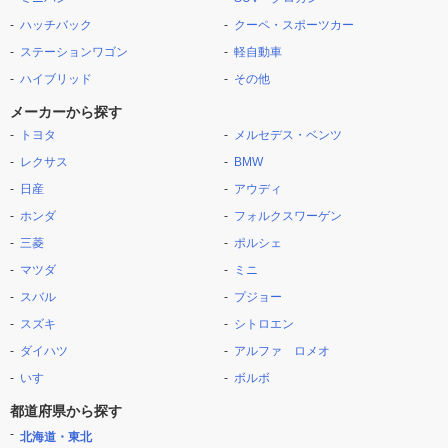
ハッチバック
クーペ・スポーツカー
ステーションワゴン
軽自動車
ハイブリッド
その他
メーカーから探す
トヨタ
メルセデス・ベンツ
レクサス
BMW
日産
アウディ
ホンダ
フォルクスワーゲン
三菱
ポルシェ
マツダ
ミニ
スバル
プジョー
スズキ
シトロエン
ダイハツ
アルファ ロメオ
いすゞ
ボルボ
都道府県から探す
北海道・東北