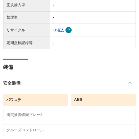
正規輸入車
-
禁煙車
-
リサイクル
リ済込
定期点検記録簿
-
装備
安全装備
ABS
パワステ
衝突被害軽減ブレーキ
クルーズコントロール