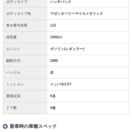
ボディタイプ
ハッチバック
ボディタイプ色
マゼンタベリーマイカメタリック
車台番号末尾
122
排気量
1000cc
エンジン
ガソリン(レギュラー)
駆動方式
2WD
ハンドル
右
ミッション
インパネCVT
乗車定員
5名
ドア数
5枚
新車時の車種スペック