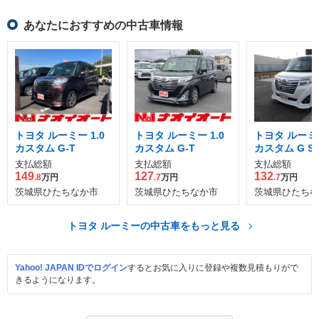
あなたにおすすめの中古車情報
トヨタ ルーミー 1.0
トヨタ ルーミー 1.0
トヨタ ルーミー
カスタム G-T
カスタム G-T
カスタム G S
支払総額
支払総額
支払総額
149
127
132
.8
万円
.7
万円
.7
万円
茨城県ひたちなか市
茨城県ひたちなか市
茨城県ひたちな
トヨタ ルーミーの中古車をもっと見る
Yahoo! JAPAN IDでログイン
するとお気に入りに登録や複数見積もりがで
きるようになります。