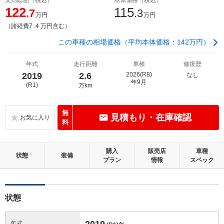
122
115
.7
.3
万円
万円
（諸経費7 .4 万円含む）
この車種の相場価格（平均本体価格：142万円）
年式
走行距離
車検
修復歴
2019
2.6
2026(R8)
なし
年9月
(R1)
万km
無
見積もり・在庫確認
料
購入
販売店
車種
状態
装備
プラン
情報
スペック
状態
2019
年式