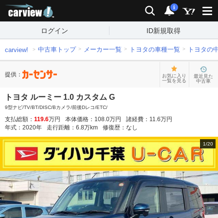
carview!
検索
通知
i
ログイン
ID新規取得
中古車トップ
メーカー一覧
トヨタの車種一覧
トヨタの
carview!
提供：
お気に入り
最近見た
一覧を見る
中古車
トヨタ ルーミー 1.0 カスタム G
9型ナビ/TV/BT/DISC/Bカメラ/前後Dレコ/ETC/
支払総額：
119.6
万円
本体価格：
108.0
万円
諸経費：
11.6
万円
年式：
2020
年
走行距離：
6.8
万km
修復歴：
なし
1
/
20