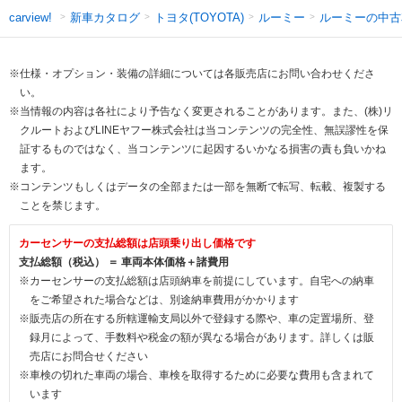
新車カタログ
トヨタ(TOYOTA)
ルーミー
ルーミーの中古
carview!
※仕様・オプション・装備の詳細については各販売店にお問い合わせくださ
い。
※当情報の内容は各社により予告なく変更されることがあります。また、(株)リ
クルートおよびLINEヤフー株式会社は当コンテンツの完全性、無誤謬性を保
証するものではなく、当コンテンツに起因するいかなる損害の責も負いかね
ます。
※コンテンツもしくはデータの全部または一部を無断で転写、転載、複製する
ことを禁じます。
カーセンサーの支払総額は店頭乗り出し価格です
支払総額（税込） ＝ 車両本体価格＋諸費用
※カーセンサーの支払総額は店頭納車を前提にしています。自宅への納車
をご希望された場合などは、別途納車費用がかかります
※販売店の所在する所轄運輸支局以外で登録する際や、車の定置場所、登
録月によって、手数料や税金の額が異なる場合があります。詳しくは販
売店にお問合せください
※車検の切れた車両の場合、車検を取得するために必要な費用も含まれて
います