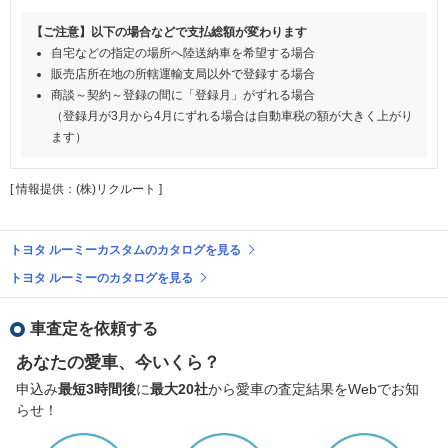
【ご注意】以下の場合などで支払総額が変わります
自宅などの指定の場所へ陸送納車を希望する場合
販売店所在地の所轄運輸支局以外で登録する場合
商談～契約～登録の間に「登録月」がずれる場合
（登録月が3月から4月にずれる場合は自動車税の額が大きく上がり
ます）
[ 情報提供：(株)リクルート ]
トヨタ ルーミーカスタムのカタログを見る
トヨタ ルーミーのカタログを見る
車査定を依頼する
あなたの愛車、今いくら？
申込み
最短3時間後
に
最大20社
から愛車の査定結果をWebでお知
らせ！