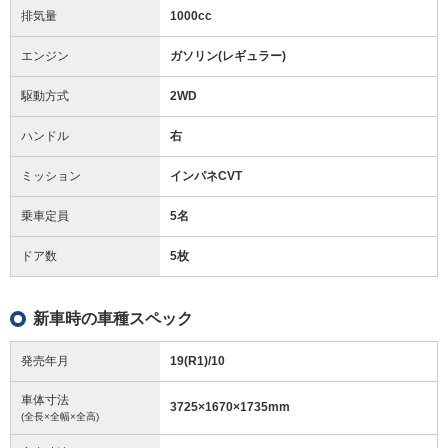
排気量
1000cc
エンジン
ガソリン(レギュラー)
駆動方式
2WD
ハンドル
右
ミッション
インパネCVT
乗車定員
5名
ドア数
5枚
新車時の車種スペック
発売年月
19(R1)/10
車体寸法
3725
×
1670
×
1735
mm
(全長×全幅×全高)