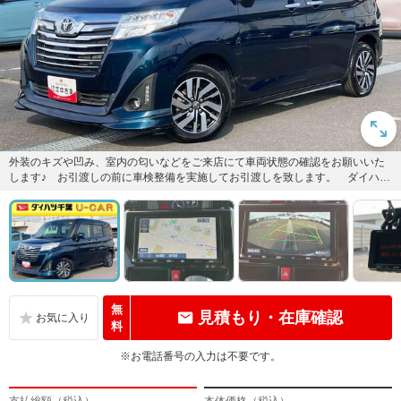
外装のキズや凹み、室内の匂いなどをご来店にて車両状態の確認をお願いいた
します♪ お引渡しの前に車検整備を実施してお引渡しを致します。 ダイハツ
中古車保証6か月・走行距離無...
無
見積もり・在庫確認
料
※お電話番号の入力は不要です。
支払総額（税込）
本体価格（税込）