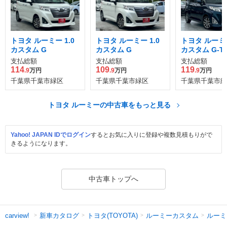
トヨタ ルーミー 1.0
トヨタ ルーミー 1.0
トヨタ ルーミー
カスタム G
カスタム G
カスタム G-T
支払総額
支払総額
支払総額
114
109
119
.9
万円
.9
万円
.9
万円
千葉県千葉市緑区
千葉県千葉市緑区
千葉県千葉市緑
トヨタ ルーミーの中古車をもっと見る
Yahoo! JAPAN IDでログイン
するとお気に入りに登録や複数見積もりがで
きるようになります。
中古車トップへ
新車カタログ
トヨタ(TOYOTA)
ルーミーカスタム
ルーミ
carview!