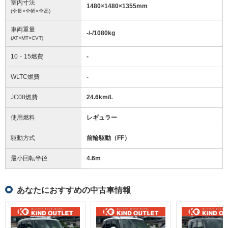
室内寸法
1480
×
1480
×
1355
mm
(全長×全幅×全高)
車両重量
-/-/1080
kg
(AT×MT×CVT)
10・15燃費
-
WLTC燃費
-
JC08燃費
24.6km/L
使用燃料
レギュラー
駆動方式
前輪駆動（FF）
最小回転半径
4.6
m
あなたにおすすめの中古車情報