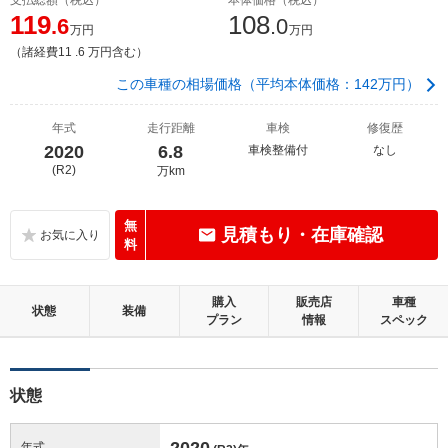
119
108
.6
.0
万円
万円
（諸経費11 .6 万円含む）
この車種の相場価格（平均本体価格：142万円）
年式
走行距離
車検
修復歴
2020
6.8
車検整備付
なし
(R2)
万km
無
見積もり・在庫確認
料
購入
販売店
車種
状態
装備
プラン
情報
スペック
状態
2020
年式