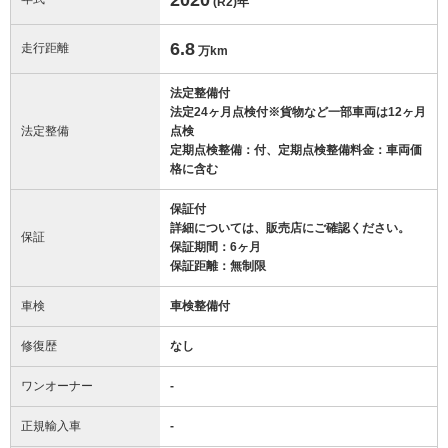
(R2)
年
6.8
走行距離
万km
法定整備付
法定24ヶ月点検付※貨物など一部車両は12ヶ月
法定整備
点検
定期点検整備：付、定期点検整備料金：車両価
格に含む
保証付
詳細については、販売店にご確認ください。
保証
保証期間：6ヶ月
保証距離：無制限
車検
車検整備付
修復歴
なし
ワンオーナー
-
正規輸入車
-