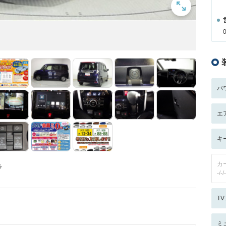
パ
エ
キ
カ
ラ
-/-/-
T
ミ