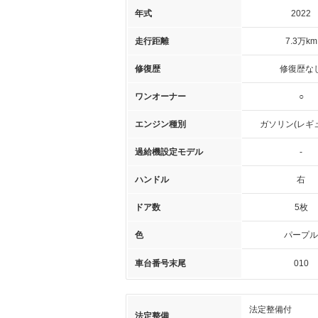
年式
2022
走行距離
7.3万km
修復歴
修復歴な
ワンオーナー
○
エンジン種別
ガソリン(レギ
過給機設定モデル
-
ハンドル
右
ドア数
5枚
色
パープル
車台番号末尾
010
法定整備付
法定整備