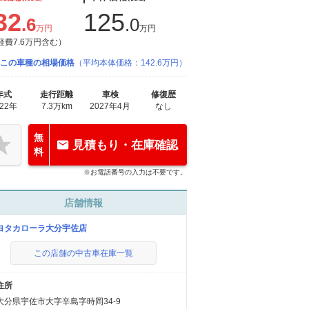
32
125
.6
.0
万円
万円
経費7.6万円含む）
この車種の相場価格
（平均本体価格：142.6万円）
年式
走行距離
車検
修復歴
022年
7.3万km
2027年4月
なし
無
見積もり・在庫確認
料
※お電話番号の入力は不要です。
店舗情報
ヨタカローラ大分宇佐店
この店舗の中古車在庫一覧
住所
大分県宇佐市大字辛島字時岡34-9