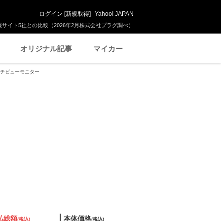
ログイン
[
新規取得
]
Yahoo! JAPAN
サイト5社との比較（2026年2月株式会社プラグ調べ）
オリジナル記事
マイカー
マルチビューモニター
払総額
本体価格
(税込)
(税込)