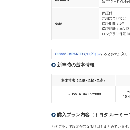
法定12ヶ月点検
保証付
詳細については、
保証
保証期間：1年
保証距離：無制限
ロングラン保証1
Yahoo! JAPAN IDでログイン
するとお気に入り
新車時の基本情報
車体寸法（全長×全幅×全高）
-
3705×1670×1735mm
18
購入プラン内容（トヨタ ルーミー 
※各プランで設定が異なる項目をまとめています