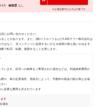
料
年4月
修復歴
なし
※お電話番号の入力は不要です。
売店にお問い合わせください。
ることがあります。また、(株)リクルートおよびLINEヤフー株式会社は
のではなく、当コンテンツに起因するいかなる損害の責も負いかねます。
無断で転写、転載、複製することを禁じます。
す
しています。自宅への納車をご希望された場合などは、別途納車費用が
る際や、車の定置場所、登録月によって、手数料や税金の額が異なる場
ださい
めに必要な費用も含まれています
ります
る場合