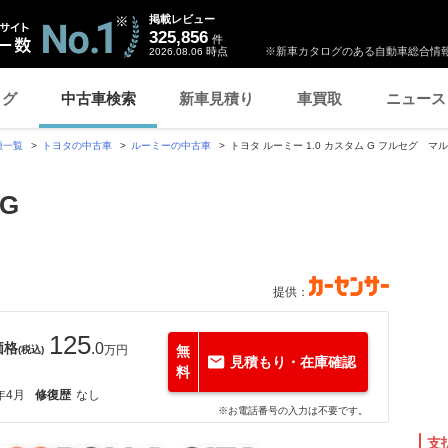
掲載レビュー
325,856
件
時点
※新車カタログのある自動車総合情報
2026.08.06
ログ
中古車検索
新車見積り
車買取
ニュース
種一覧
トヨタの中古車
ルーミーの中古車
トヨタ ルーミー 1.0 カスタム G フルセグ 
G
提供：
125
価格
.0
万円
無
(税込)
見積もり・在庫確認
料
年4月
修復歴
なし
※お電話番号の入力は不要です。
支