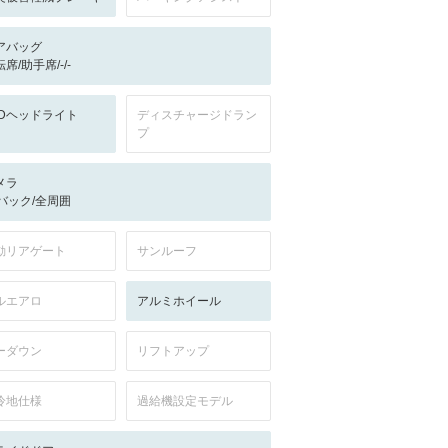
アバッグ
席/助手席/-/-
EDヘッドライト
ディスチャージドラン
プ
メラ
-/バック/全周囲
動リアゲート
サンルーフ
ルエアロ
アルミホイール
ーダウン
リフトアップ
冷地仕様
過給機設定モデル