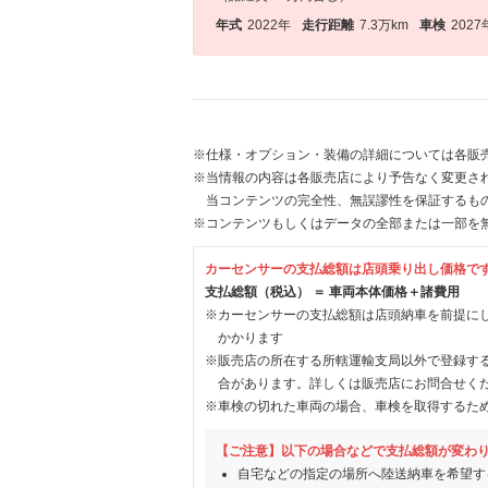
年式
2022年
走行距離
7.3万km
車検
2027
※仕様・オプション・装備の詳細については各販
※当情報の内容は各販売店により予告なく変更され
当コンテンツの完全性、無誤謬性を保証するも
※コンテンツもしくはデータの全部または一部を
カーセンサーの支払総額は店頭乗り出し価格で
支払総額（税込） ＝ 車両本体価格＋諸費用
※カーセンサーの支払総額は店頭納車を前提に
かかります
※販売店の所在する所轄運輸支局以外で登録す
合があります。詳しくは販売店にお問合せく
※車検の切れた車両の場合、車検を取得するた
【ご注意】以下の場合などで支払総額が変わ
自宅などの指定の場所へ陸送納車を希望す