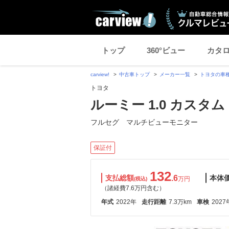
トップ
360°ビュー
カタ
carview!
中古車トップ
メーカー一覧
トヨタの車
トヨタ
ルーミー 1.0 カスタム 
フルセグ マルチビューモニター
保証付
132
支払総額
.6
本体
万円
(税込)
（諸経費7.6万円含む）
年式
2022年
走行距離
7.3万km
車検
2027