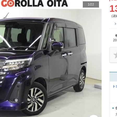
1
/
22
1
（諸
2
ト