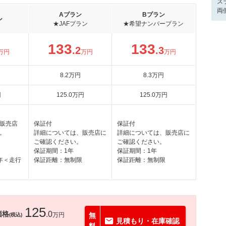
ス
両
Aプラン
Bプラン
ン
★JAFプラン
★希望ナンバープラン
133
133
.2
.3
万円
万円
万円
8
.2
万円
8
.3
万円
円
125
.0
万円
125
.0
万円
販売店
保証付
保証付
。
詳細については、販売店に
詳細については、販売店に
ご確認ください。
ご確認ください。
保証期間：1年
保証期間：1年
年＜走行
保証距離：無制限
保証距離：無制限
125
価格
.0
万円
無
(税込)
見積もり・在庫確認