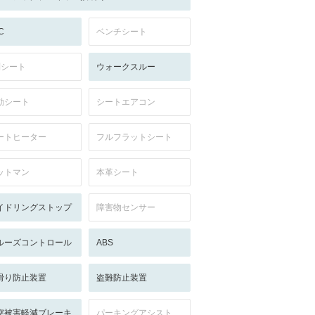
C
ベンチシート
列シート
ウォークスルー
動シート
シートエアコン
ートヒーター
フルフラットシート
ットマン
本革シート
イドリングストップ
障害物センサー
ルーズコントロール
ABS
滑り防止装置
盗難防止装置
突被害軽減ブレーキ
パーキングアシスト