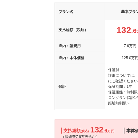
プラン名
基本プラ
132
.6
支払総額（税込）
※内：諸費用
7
.6
万円
※内：本体価格
125
.0
万
保証付
詳細については、
にご確認ください
保証
保証期間：1年
保証距離：無制限
ロングラン保証1
距離無制限＞
132
支払総額
.6
本体
万円
(税込)
（諸経費7.6万円含む）