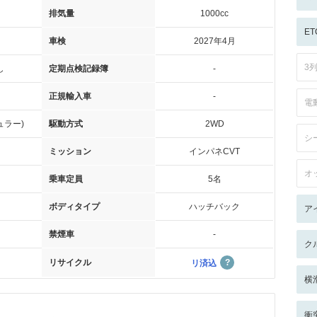
排気量
1000cc
ET
車検
2027年4月
3
し
定期点検記録簿
-
正規輸入車
-
電
ュラー)
駆動方式
2WD
シ
ミッション
インパネCVT
オ
乗車定員
5名
ボディタイプ
ハッチバック
ア
禁煙車
-
ク
リサイクル
リ済込
横
衝