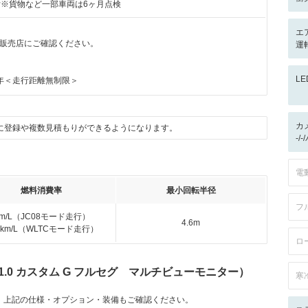
付※貨物など一部車両は6ヶ月点検
エ
販売店にご確認ください。
運転
L
年＜走行距離無制限＞
カ
に登録や複数見積もりができるようになります。
-/
電
燃料消費率
最小回転半径
フ
km/L（JC08モード走行）
4.6m
.4km/L（WLTCモード走行）
ロ
1.0 カスタム G フルセグ マルチビューモニター）
寒
。上記の仕様・オプション・装備もご確認ください。