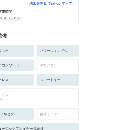
地図を見る（Yahoo!マップ）
営業時間
09:30〜18:00
装備
ワステ
パワーウィンドウ
アコン/クーラー
Wエアコン
ーレス
スマートキー
ーナビ
/-
V:フルセグ
後席モニター
ュージックプレイヤー接続可