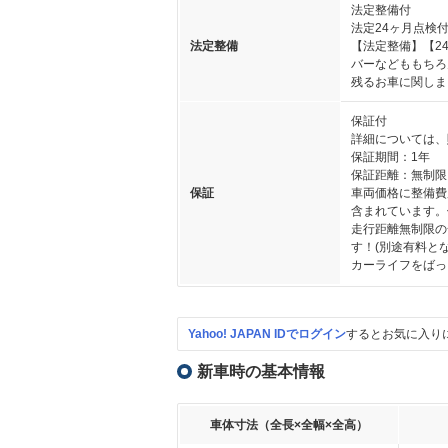
法定整備付
法定24ヶ月点検
法定整備
【法定整備】【2
バーなどももちろ
残るお車に関しま
保証付
詳細については、
保証期間：1年
保証距離：無制限
保証
車両価格に整備費
含まれています。
走行距離無制限の
す！(別途有料と
カーライフをばっ
Yahoo! JAPAN IDでログイン
するとお気に入り
新車時の基本情報
車体寸法（全長×全幅×全高）