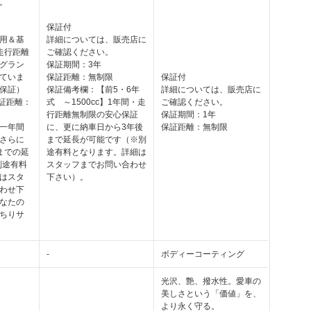
。
保証付
用＆基
詳細については、販売店に
走行距離
ご確認ください。
グラン
保証期間：3年
ていま
保証距離：無制限
保証付
保証）
保証備考欄：【前5・6年
詳細については、販売店に
保証距離：
式 ～1500cc】1年間・走
ご確認ください。
行距離無制限の安心保証
保証期間：1年
一年間
に、更に納車日から3年後
保証距離：無制限
さらに
まで延長が可能です（※別
までの延
途有料となります。詳細は
別途有料
スタッフまでお問い合わせ
はスタ
下さい）。
わせ下
なたの
ちりサ
-
ボディーコーティング
光沢、艶、撥水性。愛車の
美しさという「価値」を、
より永く守る。