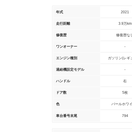
年式
2021
走行距離
3.9万km
修復歴
修復歴な
ワンオーナー
-
エンジン種別
ガソリン(レギ
過給機設定モデル
-
ハンドル
右
ドア数
5枚
色
パールホワイト
車台番号末尾
794