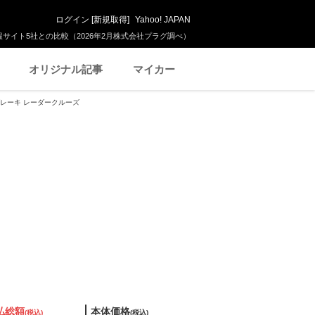
ログイン
[
新規取得
]
Yahoo! JAPAN
サイト5社との比較（2026年2月株式会社プラグ調べ）
オリジナル記事
マイカー
減ブレーキ レーダークルーズ
払総額
本体価格
(税込)
(税込)