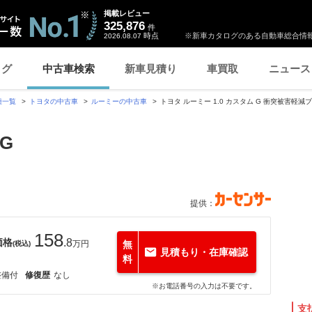
掲載レビュー
325,876
件
時点
※新車カタログのある自動車総合情報
2026.08.07
ログ
中古車検索
新車見積り
車買取
ニュース
種一覧
トヨタの中古車
ルーミーの中古車
トヨタ ルーミー 1.0 カスタム G 衝突被害軽
G
提供：
158
価格
.8
万円
無
(税込)
見積もり・在庫確認
料
整備付
修復歴
なし
※お電話番号の入力は不要です。
支