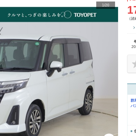
1
/
20
1
（諸
2
群
パ