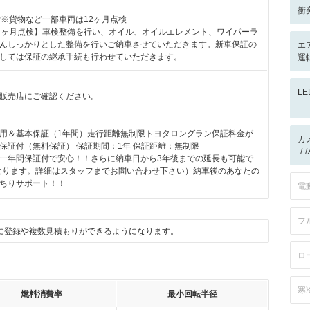
衝
付※貨物など一部車両は12ヶ月点検
4ヶ月点検】車検整備を行い、オイル、オイルエレメント、ワイパーラ
んしっかりとした整備を行いご納車させていただきます。新車保証の
エ
しては保証の継承手続も行わせていただきます。
運転
L
販売店にご確認ください。
用＆基本保証（1年間）走行距離無制限トヨタロングラン保証料金が
カ
保証付（無料保証） 保証期間：1年 保証距離：無制限
-/
一年間保証付で安心！！さらに納車日から3年後までの延長も可能で
なります。詳細はスタッフまでお問い合わせ下さい）納車後のあなたの
ちりサポート！！
電
フ
に登録や複数見積もりができるようになります。
ロ
寒
燃料消費率
最小回転半径