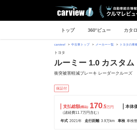
トップ
360°ビュー
カタ
carview!
中古車トップ
メーカー一覧
トヨタの車
トヨタ
ルーミー 1.0 カスタム 
衝突被害軽減ブレーキ レーダークルーズ
保証付
170
支払総額
.5
本体
万円
(税込)
（諸経費11.7万円含む）
年式
2021年
走行距離
3.9万km
車検
車検