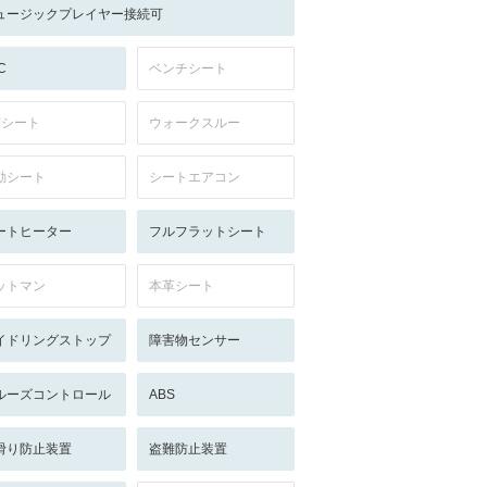
ュージックプレイヤー接続可
C
ベンチシート
列シート
ウォークスルー
動シート
シートエアコン
ートヒーター
フルフラットシート
ットマン
本革シート
イドリングストップ
障害物センサー
ルーズコントロール
ABS
滑り防止装置
盗難防止装置