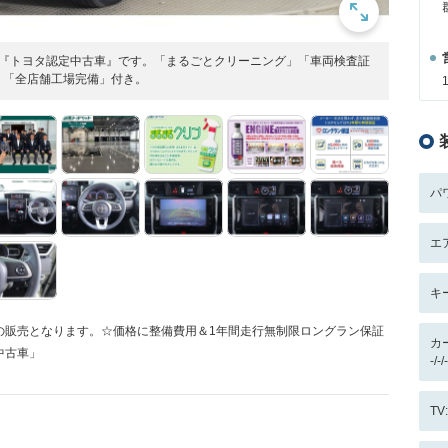
た『トヨタ認定中古車』です。「まるごとクリーニング」「車両検査証
」「全店舗工場完備」付き。
パ
エ
キ
の販売となります。☆価格に整備費用＆1年間走行無制限ロングラン保証
カ
中古車」
-/
T