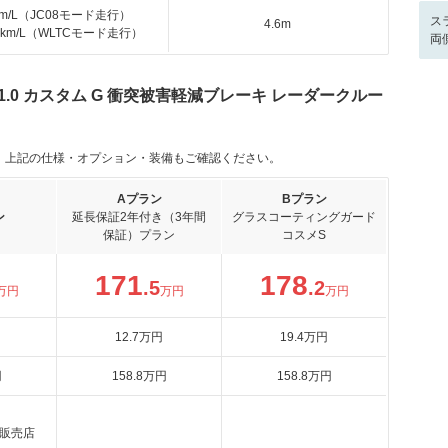
km/L（JC08モード走行）
ス
4.6m
.4km/L（WLTCモード走行）
両
.0 カスタム G 衝突被害軽減ブレーキ レーダークルー
。上記の仕様・オプション・装備もご確認ください。
Aプラン
Bプラン
ン
延長保証2年付き（3年間
グラスコーティングガード
保証）プラン
コスメS
171
178
.5
.2
万円
万円
万円
12
.7
万円
19
.4
万円
円
158
.8
万円
158
.8
万円
販売店