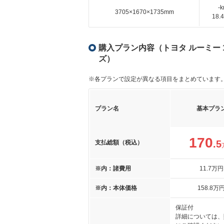
-
3705×1670×1735mm
18
購入プラン内容（トヨタ ルーミー 1
ズ）
※各プランで設定が異なる項目をまとめています
プラン名
基本プラ
170
.5
支払総額（税込）
※内：諸費用
11
.7
万円
※内：本体価格
158
.8
万
保証付
詳細については、