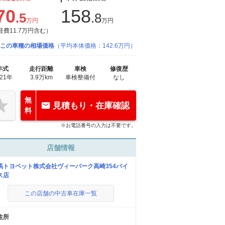
70
158
.5
.8
万円
万円
経費11.7万円含む）
この車種の相場価格
（平均本体価格：142.6万円）
年式
走行距離
車検
修復歴
021年
3.9万km
車検整備付
なし
無
見積もり・在庫確認
料
※お電話番号の入力は不要です。
店舗情報
馬トヨペット株式会社ヴィーパーク高崎354バイ
ス店
この店舗の中古車在庫一覧
住所