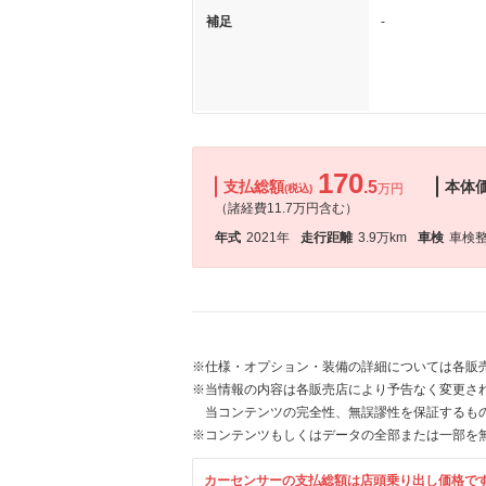
補足
-
170
支払総額
.5
本体
万円
(税込)
（諸経費11.7万円含む）
年式
2021年
走行距離
3.9万km
車検
車検
※仕様・オプション・装備の詳細については各販
※当情報の内容は各販売店により予告なく変更され
当コンテンツの完全性、無誤謬性を保証するも
※コンテンツもしくはデータの全部または一部を
カーセンサーの支払総額は店頭乗り出し価格で