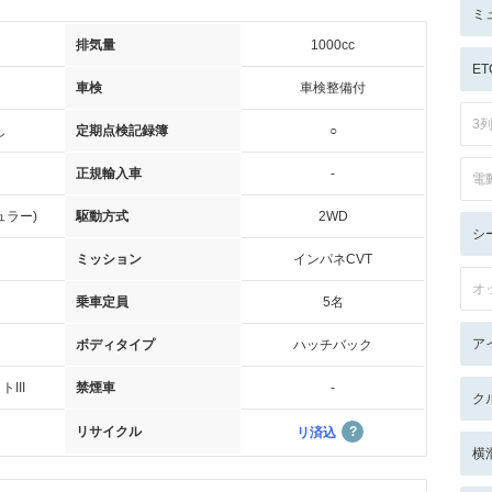
ミ
排気量
1000cc
ET
車検
車検整備付
3
し
定期点検記録簿
○
正規輸入車
-
電
ュラー)
駆動方式
2WD
シ
ミッション
インパネCVT
オ
乗車定員
5名
ア
ボディタイプ
ハッチバック
III
禁煙車
-
ク
リサイクル
リ済込
横