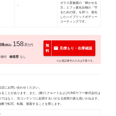
ガラス質被膜の「輝かせる
-
力」とフッ素化合物の「守
るための技」を持つ、進化
したハイブリッドボディー
コーティングです。
158
価格
.8
万円
無
(税込)
見積もり・在庫確認
料
整備付
修復歴
なし
※お電話番号の入力は不要です。
売店にお問い合わせください。
ることがあります。また、(株)リクルートおよびLINEヤフー株式会社は
のではなく、当コンテンツに起因するいかなる損害の責も負いかねます。
無断で転写、転載、複製することを禁じます。
す