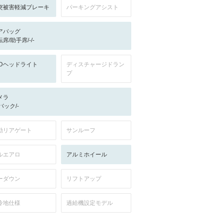
突被害軽減ブレーキ
パーキングアシスト
アバッグ
席/助手席/-/-
EDヘッドライト
ディスチャージドラン
プ
メラ
-/バック/-
動リアゲート
サンルーフ
ルエアロ
アルミホイール
ーダウン
リフトアップ
冷地仕様
過給機設定モデル