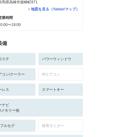
群馬県高崎市柴崎町871
地図を見る（Yahoo!マップ）
営業時間
10:00〜19:00
装備
ワステ
パワーウィンドウ
アコン/クーラー
Wエアコン
ーレス
スマートキー
ーナビ
-/-/メモリー他
V:フルセグ
後席モニター