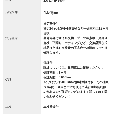
(H29)
年
4.5
走行距離
万km
法定整備付
法定24ヶ月点検付※貨物など一部車両は12ヶ月
点検
法定整備
整備内容はオイル交換・ブーツ等点検・足廻り
点検・下廻りコーティングなど。交換必要な消
耗品は交換し点検時の不具合や故障はしっかり
修理します。
保証付
詳細については、販売店にご確認ください。
保証期間：3ヶ月
保証距離：5,000km
保証
3ヶ月または5000kmの無料保証付き！その他最
長3年間、全国どこでも使えて走行距離無制限
の安心ロング保証もございます！詳しくはお問
い合わせください！
車検
車検整備付