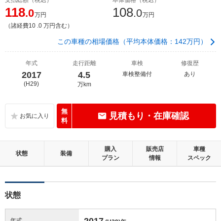
118
108
.0
.0
万円
万円
（諸経費10 .0 万円含む）
この車種の相場価格（平均本体価格：142万円）
年式
走行距離
車検
修復歴
2017
4.5
車検整備付
あり
(H29)
万km
無
見積もり・在庫確認
料
購入
販売店
車種
状態
装備
プラン
情報
スペック
状態
2017
年式