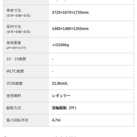
車体寸法
3725
×
1670
×
1735
mm
(全長×全幅×全高)
室内寸法
1480
×
1480
×
1355
mm
(全長×全幅×全高)
車両重量
-/-/1100
kg
(AT×MT×CVT)
10・15燃費
-
WLTC燃費
-
JC08燃費
21.8km/L
使用燃料
レギュラー
駆動方式
前輪駆動（FF）
最小回転半径
4.7
m