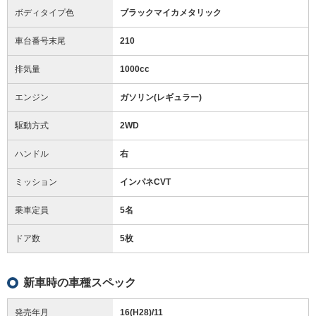
ボディタイプ色
ブラックマイカメタリック
車台番号末尾
210
排気量
1000cc
エンジン
ガソリン(レギュラー)
駆動方式
2WD
ハンドル
右
ミッション
インパネCVT
乗車定員
5名
ドア数
5枚
新車時の車種スペック
発売年月
16(H28)/11