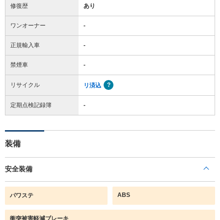
修復歴
あり
ワンオーナー
-
正規輸入車
-
禁煙車
-
リサイクル
リ済込
定期点検記録簿
-
装備
安全装備
ABS
パワステ
衝突被害軽減ブレーキ