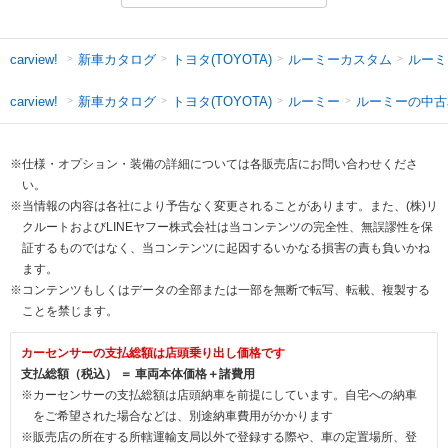
新車カタログ
トヨタ(TOYOTA)
ルーミーカスタム
ルーミ
carview!
新車カタログ
トヨタ(TOYOTA)
ルーミー
ルーミーの中古
carview!
※仕様・オプション・装備の詳細については各販売店にお問い合わせくださ
い。
※当情報の内容は各社により予告なく変更されることがあります。また、(株)リ
クルートおよびLINEヤフー株式会社は当コンテンツの完全性、無誤謬性を保
証するものではなく、当コンテンツに起因するいかなる損害の責も負いかね
ます。
※コンテンツもしくはデータの全部または一部を無断で転写、転載、複製する
ことを禁じます。
カーセンサーの支払総額は店頭乗り出し価格です
支払総額（税込） ＝ 車両本体価格＋諸費用
※カーセンサーの支払総額は店頭納車を前提にしています。自宅への納車
をご希望された場合などは、別途納車費用がかかります
※販売店の所在する所轄運輸支局以外で登録する際や、車の定置場所、登