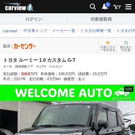
carview!
検索
通知
i
ログイン
ID新規取得
中古車トップ
メーカー一覧
トヨタの車種一覧
トヨタの
carview!
提供：
お気に入り
最近見た
一覧を見る
中古車
トヨタ ルーミー 1.0 カスタム G-T
ターボ 両側電動ドア ナビTV クルコン/
支払総額：
118.0
万円
本体価格：
108.0
万円
諸経費：
10.0
万円
年式：
2017
年
走行距離：
4.5
万km
修復歴：
あり
1
/
20