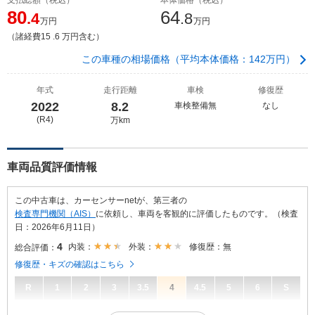
80
64
.4
.8
万円
万円
（諸経費15 .6 万円含む）
この車種の相場価格（平均本体価格：142万円）
年式
走行距離
車検
修復歴
2022
8.2
車検整備無
なし
(R4)
万km
車両品質評価情報
この中古車は、カーセンサーnetが、第三者の
検査専門機関（AIS）
に依頼し、車両を客観的に評価したものです。（検査
日：2026年6月11日）
4
内装：
外装：
修復歴：無
総合評価：
修復歴・キズの確認はこちら
R
1
2
3
3.5
4
4.5
5
6
S
4
総合評価：