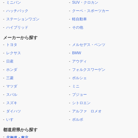
ミニバン
SUV・クロカン
ハッチバック
クーペ・スポーツカー
ステーションワゴン
軽自動車
ハイブリッド
その他
メーカーから探す
トヨタ
メルセデス・ベンツ
レクサス
BMW
日産
アウディ
ホンダ
フォルクスワーゲン
三菱
ポルシェ
マツダ
ミニ
スバル
プジョー
スズキ
シトロエン
ダイハツ
アルファ ロメオ
いすゞ
ボルボ
都道府県から探す
北海道・東北