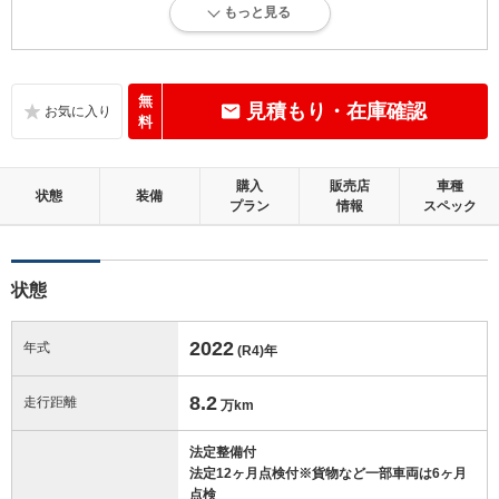
もっと見る
内外装に目立たない多少のキズ、ヘコミが認められる状態です。
内装：
目立たない軽微なダメージはありますが、良好な状態です。
無
見積もり・在庫確認
料
外装：
多少のキズ、ヘコミなどがあります。
購入
販売店
車種
状態
装備
プラン
情報
スペック
修復歴：無
この中古車の「車両品質評価書」を見る
状態
2022
年式
(R4)
年
8.2
走行距離
万km
法定整備付
法定12ヶ月点検付※貨物など一部車両は6ヶ月
点検