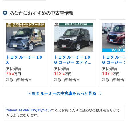
あなたにおすすめの中古車情報
トヨタ ルーミー 1.0
トヨタ ルーミー 1.0
トヨタ ルーミー
X
G コージー エディシ
G コージー 
ョン
ョン
支払総額
支払総額
支払総額
75
112
107
.4
万円
.4
万円
.9
万円
和歌山県岩出市
和歌山県岩出市
和歌山県岩出市
トヨタ ルーミーの中古車をもっと見る
Yahoo! JAPAN IDでログイン
するとお気に入りに登録や複数見積もりがで
きるようになります。