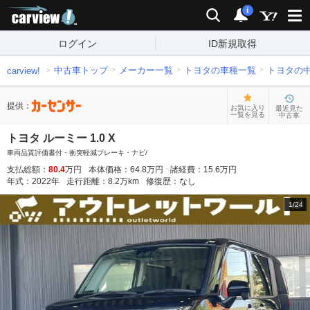
carview!
検索
通知
i
ログイン
ID新規取得
中古車トップ
メーカー一覧
トヨタの車種一覧
トヨタの
carview!
提供：
お気に入り
最近見た
一覧を見る
中古車
トヨタ ルーミー 1.0 X
車両品質評価書付・衝突軽減ブレーキ・ナビ/
支払総額：
80.4
万円
本体価格：
64.8
万円
諸経費：
15.6
万円
年式：
2022
年
走行距離：
8.2
万km
修復歴：
なし
1
/
24