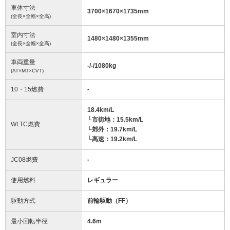
車体寸法
3700
×
1670
×
1735
mm
(全長×全幅×全高)
室内寸法
1480
×
1480
×
1355
mm
(全長×全幅×全高)
車両重量
-/-/1080
kg
(AT×MT×CVT)
10・15燃費
-
18.4km/L
└市街地：15.5km/L
WLTC燃費
└郊外：19.7km/L
└高速：19.2km/L
JC08燃費
-
使用燃料
レギュラー
駆動方式
前輪駆動（FF）
最小回転半径
4.6
m