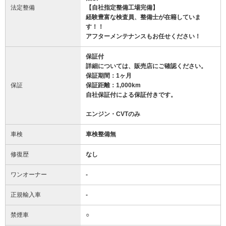
法定整備
【自社指定整備工場完備】
経験豊富な検査員、整備士が在籍していま
す！！
アフターメンテナンスもお任せください！
保証付
詳細については、販売店にご確認ください。
保証期間：1ヶ月
保証
保証距離：1,000km
自社保証付による保証付きです。
エンジン・CVTのみ
車検
車検整備無
修復歴
なし
ワンオーナー
-
正規輸入車
-
禁煙車
○