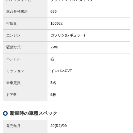
車台番号末尾
650
排気量
1000cc
エンジン
ガソリン(レギュラー)
駆動方式
2WD
ハンドル
右
ミッション
インパネCVT
乗車定員
5名
ドア数
5枚
新車時の車種スペック
発売年月
20(R2)/09