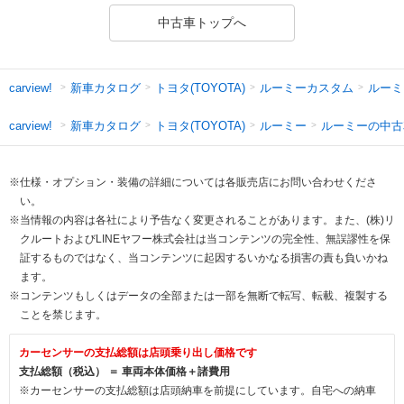
中古車トップへ
新車カタログ
トヨタ(TOYOTA)
ルーミーカスタム
ルーミ
carview!
新車カタログ
トヨタ(TOYOTA)
ルーミー
ルーミーの中古
carview!
※仕様・オプション・装備の詳細については各販売店にお問い合わせくださ
い。
※当情報の内容は各社により予告なく変更されることがあります。また、(株)リ
クルートおよびLINEヤフー株式会社は当コンテンツの完全性、無誤謬性を保
証するものではなく、当コンテンツに起因するいかなる損害の責も負いかね
ます。
※コンテンツもしくはデータの全部または一部を無断で転写、転載、複製する
ことを禁じます。
カーセンサーの支払総額は店頭乗り出し価格です
支払総額（税込） ＝ 車両本体価格＋諸費用
※カーセンサーの支払総額は店頭納車を前提にしています。自宅への納車