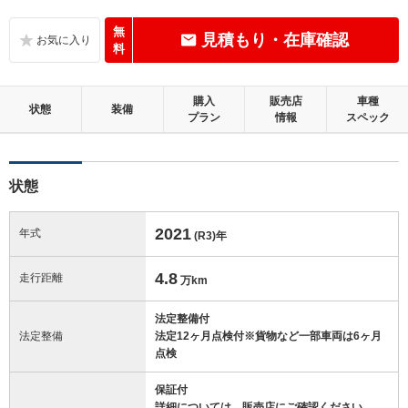
C
内装：
標準的に使用されていて、気になる使用感やいたみが若干あります。
無
見積もり・在庫確認
料
C
外装：
標準的に使用されていて、キズやへこみ等が若干あります。
購入
販売店
車種
状態
装備
プラン
情報
スペック
この中古車の「車両品質評価書」を見る
状態
2021
年式
(R3)
年
4.8
走行距離
万km
法定整備付
法定整備
法定12ヶ月点検付※貨物など一部車両は6ヶ月
点検
保証付
詳細については、販売店にご確認ください。