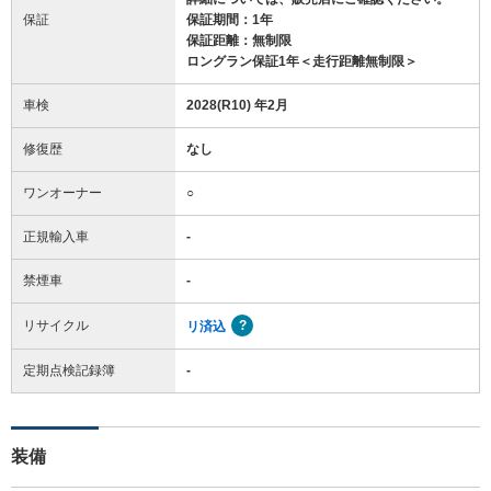
保証
保証期間：1年
保証距離：無制限
ロングラン保証1年＜走行距離無制限＞
車検
2028(R10) 年2月
修復歴
なし
ワンオーナー
○
正規輸入車
-
禁煙車
-
リサイクル
リ済込
定期点検記録簿
-
装備