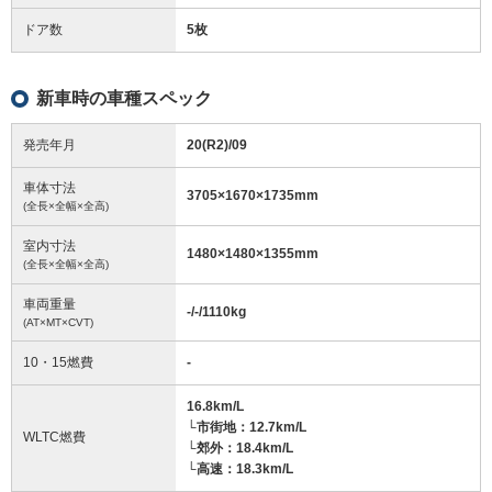
ドア数
5枚
新車時の車種スペック
発売年月
20(R2)/09
車体寸法
3705
×
1670
×
1735
mm
(全長×全幅×全高)
室内寸法
1480
×
1480
×
1355
mm
(全長×全幅×全高)
車両重量
-/-/1110
kg
(AT×MT×CVT)
10・15燃費
-
16.8km/L
└市街地：12.7km/L
WLTC燃費
└郊外：18.4km/L
└高速：18.3km/L