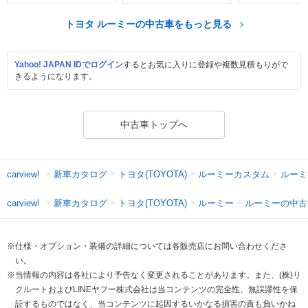
トヨタ ルーミーの中古車をもっと見る
Yahoo! JAPAN IDでログイン
するとお気に入りに登録や複数見積もりがで
きるようになります。
中古車トップへ
新車カタログ
トヨタ(TOYOTA)
ルーミーカスタム
ルーミ
carview!
新車カタログ
トヨタ(TOYOTA)
ルーミー
ルーミーの中古
carview!
※仕様・オプション・装備の詳細については各販売店にお問い合わせくださ
い。
※当情報の内容は各社により予告なく変更されることがあります。また、(株)リ
クルートおよびLINEヤフー株式会社は当コンテンツの完全性、無誤謬性を保
証するものではなく、当コンテンツに起因するいかなる損害の責も負いかね