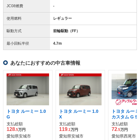
JC08燃費
-
使用燃料
レギュラー
駆動方式
前輪駆動（FF）
最小回転半径
4.7
m
あなたにおすすめの中古車情報
トヨタ ルーミー 1.0
トヨタ ルーミー 1.0
トヨタ ルーミー
G
X
カスタム G S
支払総額
支払総額
支払総額
128
119
72
.5
万円
.1
万円
.5
万円
愛知県安城市
愛知県安城市
愛知県西尾市