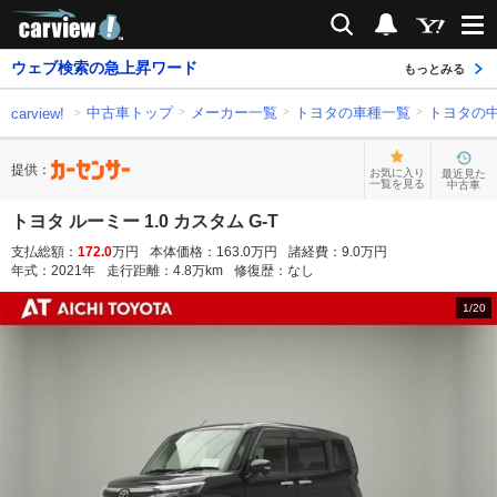
carview!
検索
通知
ウェブ検索の急上昇ワード
もっとみる
中古車トップ
メーカー一覧
トヨタの車種一覧
トヨタの
carview!
提供：
お気に入り
最近見た
一覧を見る
中古車
トヨタ ルーミー 1.0 カスタム G-T
支払総額：
172.0
万円
本体価格：
163.0
万円
諸経費：
9.0
万円
年式：
2021
年
走行距離：
4.8
万km
修復歴：
なし
1
/
20