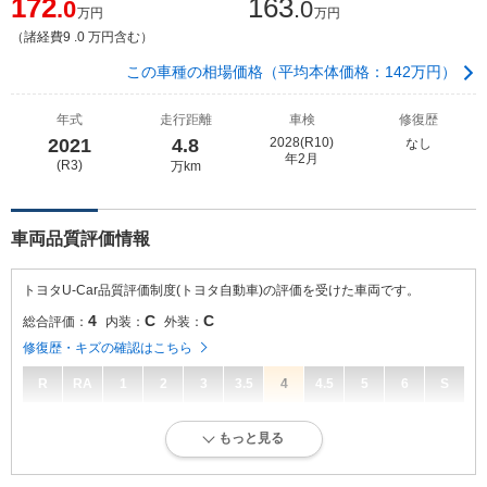
172
163
.0
.0
万円
万円
（諸経費9 .0 万円含む）
この車種の相場価格（平均本体価格：142万円）
年式
走行距離
車検
修復歴
2021
4.8
2028(R10)
なし
年2月
(R3)
万km
車両品質評価情報
トヨタU-Car品質評価制度(トヨタ自動車)の評価を受けた車両です。
4
C
C
総合評価：
内装：
外装：
修復歴・キズの確認はこちら
R
RA
1
2
3
3.5
4
4.5
5
6
S
4
総合評価：
もっと見る
キズ、へこみが少なく、全体的に良好な状態です。