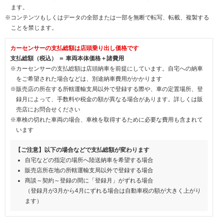
ます。
※コンテンツもしくはデータの全部または一部を無断で転写、転載、複製する
ことを禁じます。
カーセンサーの支払総額は店頭乗り出し価格です
支払総額（税込） ＝ 車両本体価格＋諸費用
※カーセンサーの支払総額は店頭納車を前提にしています。自宅への納車
をご希望された場合などは、別途納車費用がかかります
※販売店の所在する所轄運輸支局以外で登録する際や、車の定置場所、登
録月によって、手数料や税金の額が異なる場合があります。詳しくは販
売店にお問合せください
※車検の切れた車両の場合、車検を取得するために必要な費用も含まれて
います
【ご注意】以下の場合などで支払総額が変わります
自宅などの指定の場所へ陸送納車を希望する場合
販売店所在地の所轄運輸支局以外で登録する場合
商談～契約～登録の間に「登録月」がずれる場合
（登録月が3月から4月にずれる場合は自動車税の額が大きく上がり
ます）