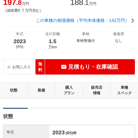
197
188
.8
.1
万円
万円
（諸経費9 .7 万円含む）
この車種の相場価格（平均本体価格：142万円）
年式
走行距離
車検
修復歴
2023
1.5
車検整備付
なし
(R5)
万km
無
見積もり・在庫確認
料
購入
販売店
車種
状態
装備
プラン
情報
スペック
状態
2023
年式
(R5)
年