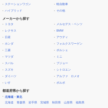
ステーションワゴン
軽自動車
ハイブリッド
その他
メーカーから探す
トヨタ
メルセデス・ベンツ
レクサス
BMW
日産
アウディ
ホンダ
フォルクスワーゲン
三菱
ポルシェ
マツダ
ミニ
スバル
プジョー
スズキ
シトロエン
ダイハツ
アルファ ロメオ
いすゞ
ボルボ
都道府県から探す
北海道・東北
北海道
青森県
岩手県
宮城県
秋田県
山形県
福島県