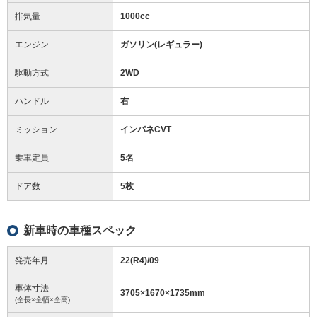
排気量
1000cc
エンジン
ガソリン(レギュラー)
駆動方式
2WD
ハンドル
右
ミッション
インパネCVT
乗車定員
5名
ドア数
5枚
新車時の車種スペック
発売年月
22(R4)/09
車体寸法
3705
×
1670
×
1735
mm
(全長×全幅×全高)