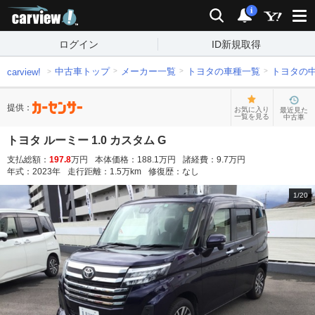
carview!
検索
通知
i
ログイン
ID新規取得
中古車トップ
メーカー一覧
トヨタの車種一覧
トヨタの
carview!
提供：
お気に入り
最近見た
一覧を見る
中古車
トヨタ ルーミー 1.0 カスタム G
支払総額：
197.8
万円
本体価格：
188.1
万円
諸経費：
9.7
万円
年式：
2023
年
走行距離：
1.5
万km
修復歴：
なし
1
/
20