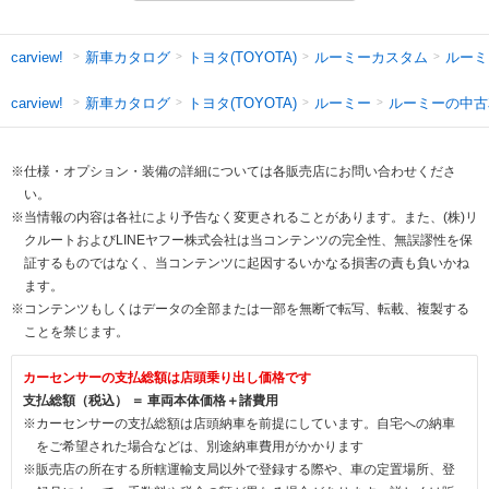
新車カタログ
トヨタ(TOYOTA)
ルーミーカスタム
ルーミ
carview!
新車カタログ
トヨタ(TOYOTA)
ルーミー
ルーミーの中古
carview!
※仕様・オプション・装備の詳細については各販売店にお問い合わせくださ
い。
※当情報の内容は各社により予告なく変更されることがあります。また、(株)リ
クルートおよびLINEヤフー株式会社は当コンテンツの完全性、無誤謬性を保
証するものではなく、当コンテンツに起因するいかなる損害の責も負いかね
ます。
※コンテンツもしくはデータの全部または一部を無断で転写、転載、複製する
ことを禁じます。
カーセンサーの支払総額は店頭乗り出し価格です
支払総額（税込） ＝ 車両本体価格＋諸費用
※カーセンサーの支払総額は店頭納車を前提にしています。自宅への納車
をご希望された場合などは、別途納車費用がかかります
※販売店の所在する所轄運輸支局以外で登録する際や、車の定置場所、登