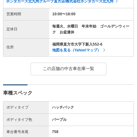
ホンダカーズ北九州グループ直方店/株式会社ホンダカーズ北九州
営業時間
10:00〜18:00
毎週火、水曜日 年末年始 ゴールデンウィー
定休日
ク お盆連休
福岡県直方市大字下新入552-6
住所
地図を見る（Yahoo!マップ）
この店舗の中古車在庫一覧
車種スペック
ボディタイプ
ハッチバック
ボディタイプ色
パープル
車台番号末尾
758