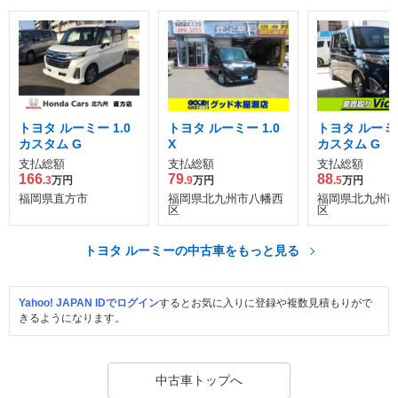
トヨタ ルーミー 1.0
トヨタ ルーミー 1.0
トヨタ ルーミー
カスタム G
X
カスタム G
支払総額
支払総額
支払総額
166
79
88
.3
万円
.9
万円
.5
万円
福岡県直方市
福岡県北九州市八幡西
福岡県北九州市
区
区
トヨタ ルーミーの中古車をもっと見る
Yahoo! JAPAN IDでログイン
するとお気に入りに登録や複数見積もりがで
きるようになります。
中古車トップへ