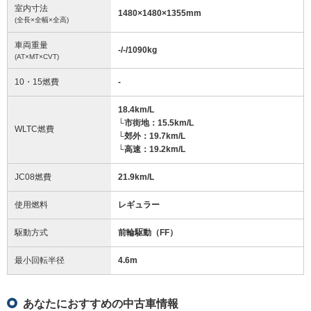
室内寸法
1480
×
1480
×
1355
mm
(全長×全幅×全高)
車両重量
-/-/1090
kg
(AT×MT×CVT)
10・15燃費
-
18.4km/L
└市街地：15.5km/L
WLTC燃費
└郊外：19.7km/L
└高速：19.2km/L
JC08燃費
21.9km/L
使用燃料
レギュラー
駆動方式
前輪駆動（FF）
最小回転半径
4.6
m
あなたにおすすめの中古車情報