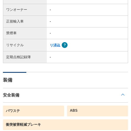
ワンオーナー
-
正規輸入車
-
禁煙車
-
リサイクル
リ済込
定期点検記録簿
-
装備
安全装備
ABS
パワステ
衝突被害軽減ブレーキ