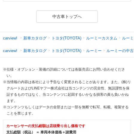
中古車トップへ
新車カタログ
トヨタ(TOYOTA)
ルーミーカスタム
ルーミ
carview!
新車カタログ
トヨタ(TOYOTA)
ルーミー
ルーミーの中古
carview!
※仕様・オプション・装備の詳細については各販売店にお問い合わせくださ
い。
※当情報の内容は各社により予告なく変更されることがあります。また、(株)リ
クルートおよびLINEヤフー株式会社は当コンテンツの完全性、無誤謬性を保
証するものではなく、当コンテンツに起因するいかなる損害の責も負いかね
ます。
※コンテンツもしくはデータの全部または一部を無断で転写、転載、複製する
ことを禁じます。
カーセンサーの支払総額は店頭乗り出し価格です
支払総額（税込） ＝ 車両本体価格＋諸費用