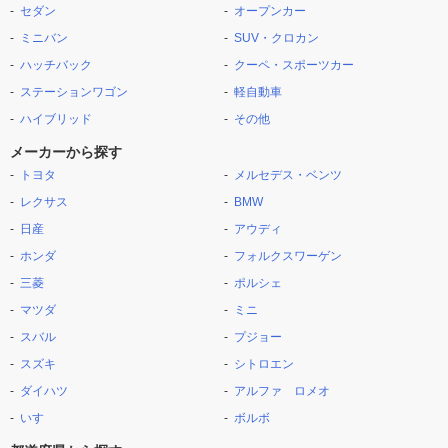
セダン
オープンカー
ミニバン
SUV・クロカン
ハッチバック
クーペ・スポーツカー
ステーションワゴン
軽自動車
ハイブリッド
その他
メーカーから探す
トヨタ
メルセデス・ベンツ
レクサス
BMW
日産
アウディ
ホンダ
フォルクスワーゲン
三菱
ポルシェ
マツダ
ミニ
スバル
プジョー
スズキ
シトロエン
ダイハツ
アルファ ロメオ
いすゞ
ボルボ