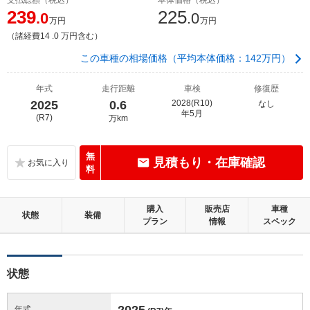
239
225
.0
.0
万円
万円
（諸経費14 .0 万円含む）
この車種の相場価格（平均本体価格：142万円）
年式
走行距離
車検
修復歴
2025
0.6
2028(R10)
なし
年5月
(R7)
万km
無
見積もり・在庫確認
料
購入
販売店
車種
状態
装備
プラン
情報
スペック
状態
2025
年式