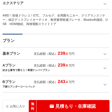
エクステリア
4WD！前後ドラレコ！ETC、フルセグ、全周囲モニター、クリアランスソナ
ー、純正ディスプレイオーディオ、衝突被害軽減ブレーキ、Bluetooth接続、U
SB HDMI接続、両側電動スライドドア
プラン
239
基本プラン
支払総額（税込）
.0
万円
239
Aプラン
支払総額（税込）
.9
万円
好きな番号で乗ろう！希望ナンバープラン
243
Bプラン
支払総額（税込）
.4
万円
下廻りアンダーコートパック
無
見積もり・在庫確認
料