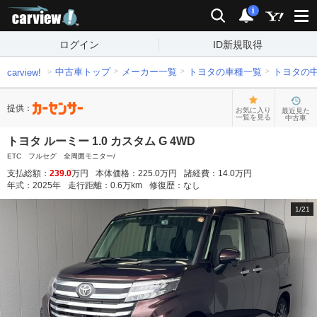
carview!
検索
通知
i
ログイン
ID新規取得
中古車トップ
メーカー一覧
トヨタの車種一覧
トヨタの
carview!
提供：
お気に入り
最近見た
一覧を見る
中古車
トヨタ ルーミー 1.0 カスタム G 4WD
ETC フルセグ 全周囲モニター/
支払総額：
239.0
万円
本体価格：
225.0
万円
諸経費：
14.0
万円
年式：
2025
年
走行距離：
0.6
万km
修復歴：
なし
1
/
21