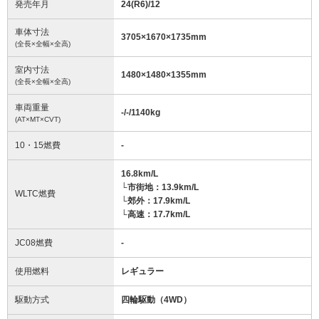
発売年月
24(R6)/12
車体寸法
3705
×
1670
×
1735
mm
(全長×全幅×全高)
室内寸法
1480
×
1480
×
1355
mm
(全長×全幅×全高)
車両重量
-/-/1140
kg
(AT×MT×CVT)
10・15燃費
-
16.8km/L
└市街地：13.9km/L
WLTC燃費
└郊外：17.9km/L
└高速：17.7km/L
JC08燃費
-
使用燃料
レギュラー
駆動方式
四輪駆動（4WD）