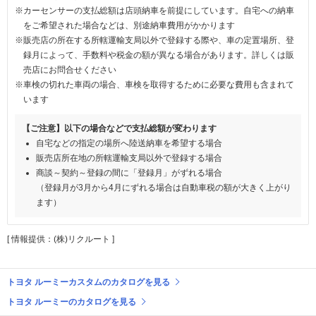
※カーセンサーの支払総額は店頭納車を前提にしています。自宅への納車
をご希望された場合などは、別途納車費用がかかります
※販売店の所在する所轄運輸支局以外で登録する際や、車の定置場所、登
録月によって、手数料や税金の額が異なる場合があります。詳しくは販
売店にお問合せください
※車検の切れた車両の場合、車検を取得するために必要な費用も含まれて
います
【ご注意】以下の場合などで支払総額が変わります
自宅などの指定の場所へ陸送納車を希望する場合
販売店所在地の所轄運輸支局以外で登録する場合
商談～契約～登録の間に「登録月」がずれる場合
（登録月が3月から4月にずれる場合は自動車税の額が大きく上がり
ます）
[ 情報提供：(株)リクルート ]
トヨタ ルーミーカスタムのカタログを見る
トヨタ ルーミーのカタログを見る