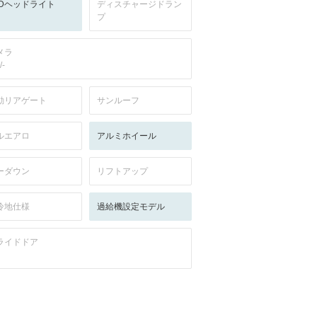
EDヘッドライト
ディスチャージドラン
プ
メラ
/-
動リアゲート
サンルーフ
ルエアロ
アルミホイール
ーダウン
リフトアップ
冷地仕様
過給機設定モデル
ライドドア