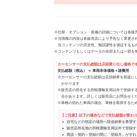
※仕様・オプション・装備の詳細については各販
※当情報の内容は各販売店により予告なく変更され
当コンテンツの完全性、無誤謬性を保証するも
※コンテンツもしくはデータの全部または一部を
カーセンサーの支払総額は店頭乗り出し価格で
支払総額（税込） ＝ 車両本体価格＋諸費用
※カーセンサーの支払総額は店頭納車を前提に
かかります
※販売店の所在する所轄運輸支局以外で登録す
合があります。詳しくは販売店にお問合せく
※車検の切れた車両の場合、車検を取得するた
【ご注意】以下の場合などで支払総額が変わ
自宅などの指定の場所へ陸送納車を希望す
販売店所在地の所轄運輸支局以外で登録す
商談～契約～登録の間に「登録月」がずれ