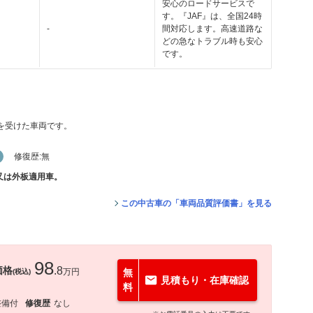
安心のロードサービスで
す。『JAF』は、全国24時
-
間対応します。高速道路な
どの急なトラブル時も安心
です。
価を受けた車両です。
修復歴:
無
又は外板適用車。
この中古車の「車両品質評価書」を見る
98
価格
.8
万円
無
(税込)
見積もり・在庫確認
料
整備付
修復歴
なし