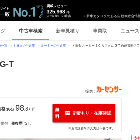
掲載レビュー
325,968
件
時点
※新車カタログのある自動車総合情報
2026.08.09
ログ
中古車検索
新車見積り
車買取
ニュース
種一覧
トヨタの中古車
ルーミーの中古車
トヨタ ルーミー 1.0 カスタム G-T 両側電動
G-T
提供：
98
価格
.8
万円
無
(税込)
見積もり・在庫確認
料
整備付
修復歴
なし
※お電話番号の入力は不要です。
支