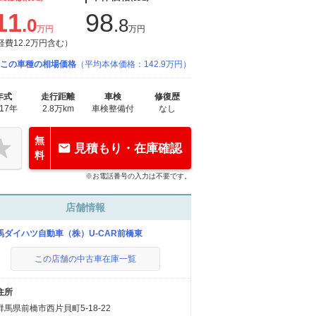
11
98
.0
.8
万円
万円
経費12.2万円含む）
この車種の相場価格
（平均本体価格：142.9万円）
年式
走行距離
車検
修復歴
017年
2.8万km
車検整備付
なし
無
見積もり・在庫確認
料
※お電話番号の入力は不要です。
店舗情報
馬ダイハツ自動車（株）U-CAR前橋東
この店舗の中古車在庫一覧
住所
群馬県前橋市西片貝町5-18-22