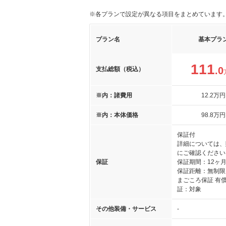
※各プランで設定が異なる項目をまとめています
プラン名
基本プラ
111
.0
支払総額（税込）
※内：諸費用
12
.2
万円
※内：本体価格
98
.8
万円
保証付
詳細については、
にご確認ください
保証
保証期間：12ヶ
保証距離：無制限
まごころ保証 有
証：対象
その他装備・サービス
-