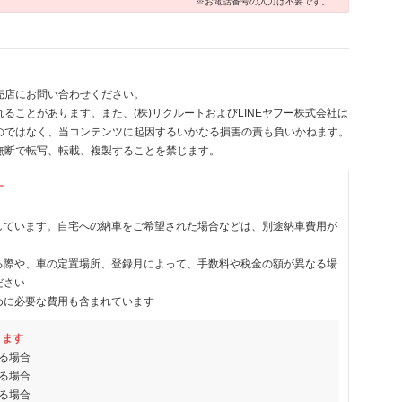
※お電話番号の入力は不要です。
売店にお問い合わせください。
ることがあります。また、(株)リクルートおよびLINEヤフー株式会社は
のではなく、当コンテンツに起因するいかなる損害の責も負いかねます。
無断で転写、転載、複製することを禁じます。
す
しています。自宅への納車をご希望された場合などは、別途納車費用が
る際や、車の定置場所、登録月によって、手数料や税金の額が異なる場
ださい
めに必要な費用も含まれています
ります
る場合
る場合
る場合