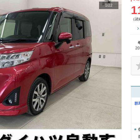
1
/
22
1
（諸
2
群