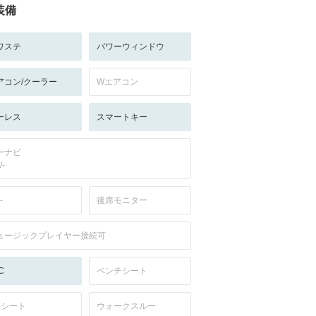
装備
ワステ
パワーウィンドウ
アコン/クーラー
Wエアコン
ーレス
スマートキー
ーナビ
/-
-
後席モニター
ュージックプレイヤー接続可
C
ベンチシート
列シート
ウォークスルー