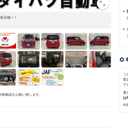
ツ各店舗へ！
こ
査
で
大
現車確認をお願い致します。
は
内装