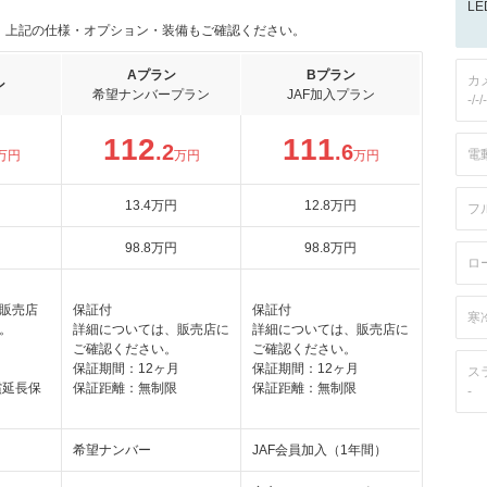
L
。上記の仕様・オプション・装備もご確認ください。
Aプラン
Bプラン
カ
ン
希望ナンバープラン
JAF加入プラン
-/-/-
112
111
.2
.6
電
万円
万円
万円
13
.4
万円
12
.8
万円
フ
98
.8
万円
98
.8
万円
ロ
販売店
保証付
保証付
寒
。
詳細については、販売店に
詳細については、販売店に
月
ご確認ください。
ご確認ください。
保証期間：12ヶ月
保証期間：12ヶ月
ス
償延長保
保証距離：無制限
保証距離：無制限
-
希望ナンバー
JAF会員加入（1年間）