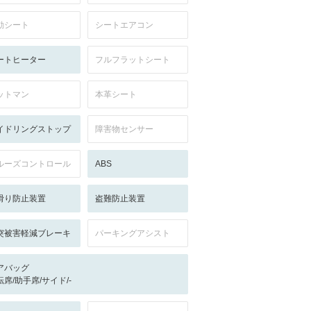
動シート
シートエアコン
ートヒーター
フルフラットシート
ットマン
本革シート
イドリングストップ
障害物センサー
ルーズコントロール
ABS
滑り防止装置
盗難防止装置
突被害軽減ブレーキ
パーキングアシスト
アバッグ
転席/助手席/サイド/-