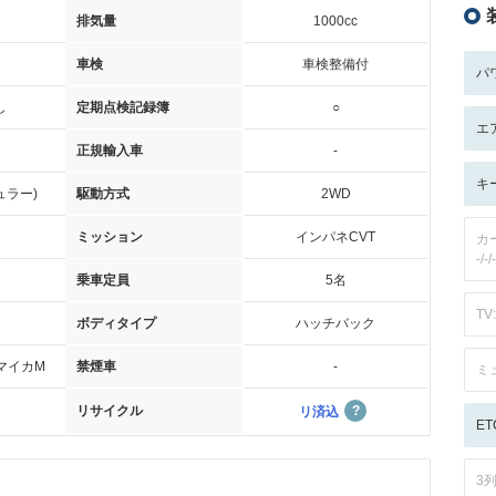
排気量
1000cc
車検
車検整備付
パ
し
定期点検記録簿
○
エ
正規輸入車
-
キ
ュラー)
駆動方式
2WD
ミッション
インパネCVT
カ
-/-/-
乗車定員
5名
TV:
ボディタイプ
ハッチバック
マイカM
禁煙車
-
ミ
リサイクル
リ済込
ET
3