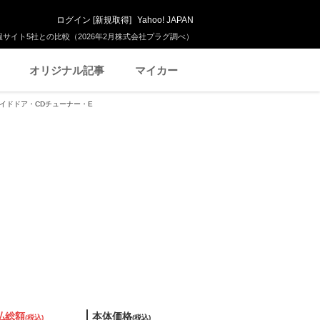
ログイン
[
新規取得
]
Yahoo! JAPAN
サイト5社との比較（2026年2月株式会社プラグ調べ）
オリジナル記事
マイカー
スライドドア・CDチューナー・E
払総額
本体価格
(税込)
(税込)