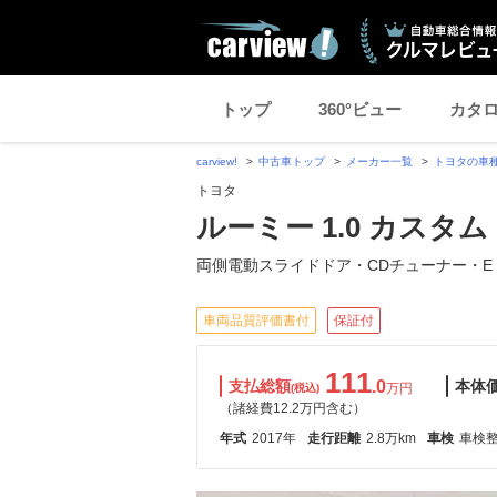
トップ
360°ビュー
カタ
carview!
中古車トップ
メーカー一覧
トヨタの車
トヨタ
ルーミー 1.0 カスタム 
両側電動スライドドア・CDチューナー・E
車両品質評価書付
保証付
111
支払総額
.0
本体
万円
(税込)
（諸経費12.2万円含む）
年式
2017年
走行距離
2.8万km
車検
車検