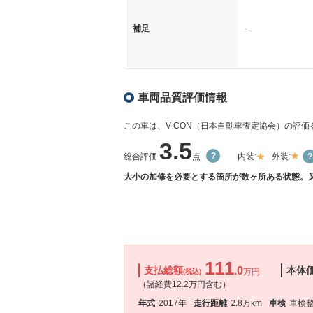
補足
-
車両品質評価情報
この車は、V-CON（日本自動車査定協会）の評
3.5
総合評価
点
内装:
外装:
大小の加修を必要とする箇所が数ヶ所ある状態。
111
支払総額
.0
本体
万円
(税込)
（諸経費12.2万円含む）
年式
2017年
走行距離
2.8万km
車検
車検