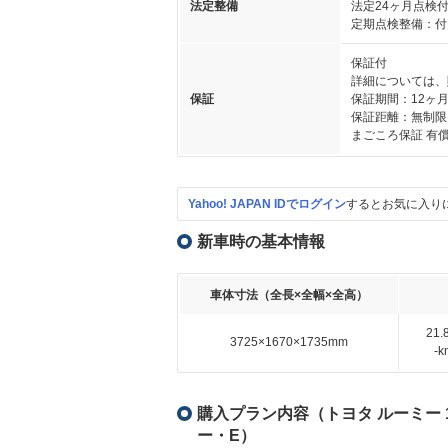
法定整備
法定24ヶ月点検
定期点検整備：付
保証付
詳細については、
保証
保証期間：12ヶ
保証距離：無制限
まごころ保証 有
Yahoo! JAPAN IDでログイン
するとお気に入り
新車時の基本情報
車体寸法（全長×全幅×全高）
21
3725×1670×1735mm
-
購入プラン内容（トヨタ ルーミー 1
ー・E）