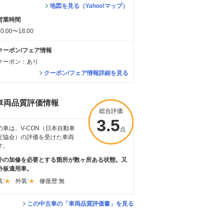
地図を見る（Yahoo!マップ）
営業時間
10:00〜18:00
クーポン/フェア情報
クーポン：あり
クーポン/フェア情報詳細を見る
車両品質評価情報
総合評価
3.5
の車は、V-CON（日本自動車
点
定協会）の評価を受けた車両
す。
小の加修を必要とする箇所が数ヶ所ある状態。又
外板適用車。
:
外装:
修復歴:
無
この中古車の「車両品質評価書」を見る