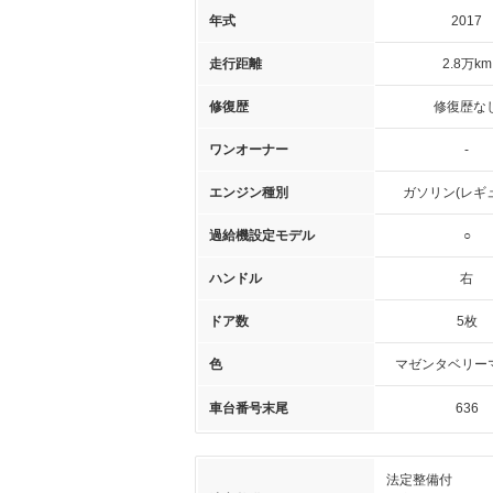
年式
2017
走行距離
2.8万km
修復歴
修復歴な
ワンオーナー
-
エンジン種別
ガソリン(レギ
過給機設定モデル
○
ハンドル
右
ドア数
5枚
色
マゼンタベリー
車台番号末尾
636
法定整備付