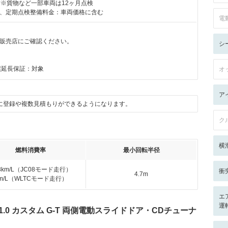
付※貨物など一部車両は12ヶ月点検
、定期点検整備料金：車両価格に含む
電
販売店にご確認ください。
シ
月
償延長保証：対象
オ
ア
に登録や複数見積もりができるようになります。
ク
横
燃料消費率
最小回転半径
.8km/L（JC08モード走行）
衝
4.7m
km/L（WLTCモード走行）
エ
運
.0 カスタム G-T 両側電動スライドドア・CDチューナ