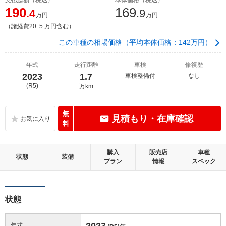
190
169
.4
.9
万円
万円
（諸経費20 .5 万円含む）
この車種の相場価格（平均本体価格：142万円）
年式
走行距離
車検
修復歴
2023
1.7
車検整備付
なし
(R5)
万km
無
見積もり・在庫確認
料
購入
販売店
車種
状態
装備
プラン
情報
スペック
状態
2023
年式