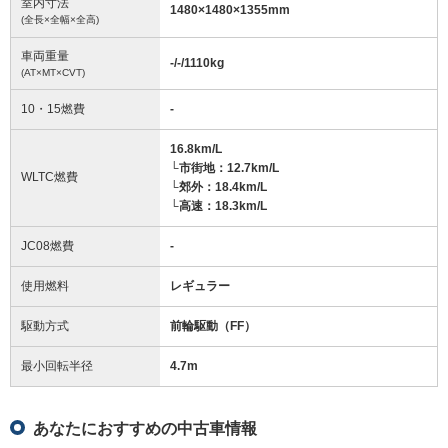
室内寸法
1480
×
1480
×
1355
mm
(全長×全幅×全高)
車両重量
-/-/1110
kg
(AT×MT×CVT)
10・15燃費
-
16.8km/L
└市街地：12.7km/L
WLTC燃費
└郊外：18.4km/L
└高速：18.3km/L
JC08燃費
-
使用燃料
レギュラー
駆動方式
前輪駆動（FF）
最小回転半径
4.7
m
あなたにおすすめの中古車情報