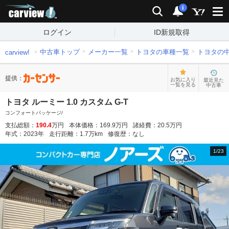
carview!
検索
通知
i
ログイン
ID新規取得
中古車トップ
メーカー一覧
トヨタの車種一覧
トヨタの
carview!
提供：
お気に入り
最近見た
一覧を見る
中古車
トヨタ ルーミー 1.0 カスタム G-T
コンフォートパッケージ/
支払総額：
190.4
万円
本体価格：
169.9
万円
諸経費：
20.5
万円
年式：
2023
年
走行距離：
1.7
万km
修復歴：
なし
1
/
23