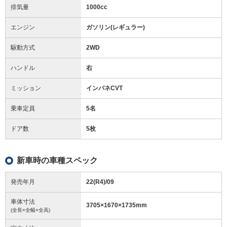
排気量
1000cc
エンジン
ガソリン(レギュラー)
駆動方式
2WD
ハンドル
右
ミッション
インパネCVT
乗車定員
5名
ドア数
5枚
新車時の車種スペック
発売年月
22(R4)/09
車体寸法
3705
×
1670
×
1735
mm
(全長×全幅×全高)