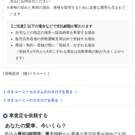
売店にお問合せください
※車検の切れた車両の場合、車検を取得するために必要な費用も含まれて
います
【ご注意】以下の場合などで支払総額が変わります
自宅などの指定の場所へ陸送納車を希望する場合
販売店所在地の所轄運輸支局以外で登録する場合
商談～契約～登録の間に「登録月」がずれる場合
（登録月が3月から4月にずれる場合は自動車税の額が大きく上がり
ます）
[ 情報提供：(株)リクルート ]
トヨタ ルーミーカスタムのカタログを見る
トヨタ ルーミーのカタログを見る
車査定を依頼する
あなたの愛車、今いくら？
申込み
最短3時間後
に
最大20社
から愛車の査定結果をWebでお知