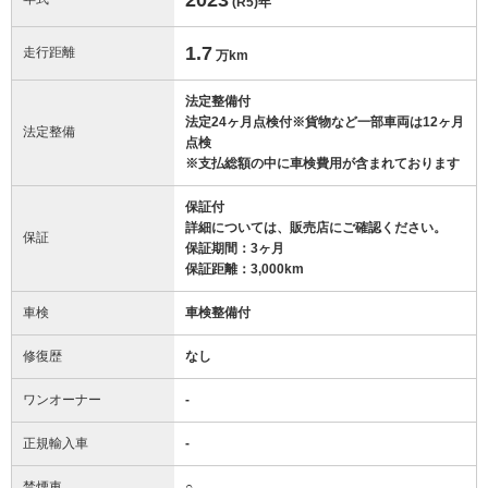
(R5)
年
1.7
走行距離
万km
法定整備付
法定24ヶ月点検付※貨物など一部車両は12ヶ月
法定整備
点検
※支払総額の中に車検費用が含まれております
保証付
詳細については、販売店にご確認ください。
保証
保証期間：3ヶ月
保証距離：3,000km
車検
車検整備付
修復歴
なし
ワンオーナー
-
正規輸入車
-
禁煙車
○