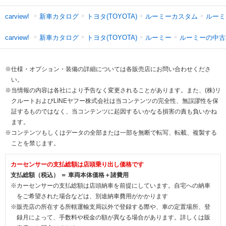
新車カタログ
トヨタ(TOYOTA)
ルーミーカスタム
ルーミ
carview!
新車カタログ
トヨタ(TOYOTA)
ルーミー
ルーミーの中古
carview!
※仕様・オプション・装備の詳細については各販売店にお問い合わせくださ
い。
※当情報の内容は各社により予告なく変更されることがあります。また、(株)リ
クルートおよびLINEヤフー株式会社は当コンテンツの完全性、無誤謬性を保
証するものではなく、当コンテンツに起因するいかなる損害の責も負いかね
ます。
※コンテンツもしくはデータの全部または一部を無断で転写、転載、複製する
ことを禁じます。
カーセンサーの支払総額は店頭乗り出し価格です
支払総額（税込） ＝ 車両本体価格＋諸費用
※カーセンサーの支払総額は店頭納車を前提にしています。自宅への納車
をご希望された場合などは、別途納車費用がかかります
※販売店の所在する所轄運輸支局以外で登録する際や、車の定置場所、登
録月によって、手数料や税金の額が異なる場合があります。詳しくは販