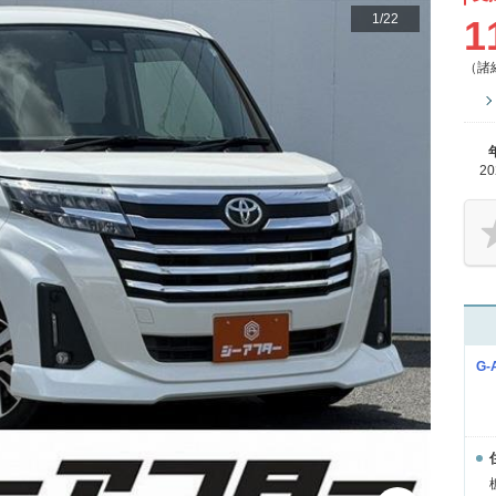
1
/
22
1
（諸
2
G