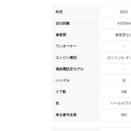
年式
2021
走行距離
4.9万km
修復歴
修復歴な
ワンオーナー
-
エンジン種別
ガソリン(レギ
過給機設定モデル
-
ハンドル
右
ドア数
5枚
色
パールホワイト
車台番号末尾
991