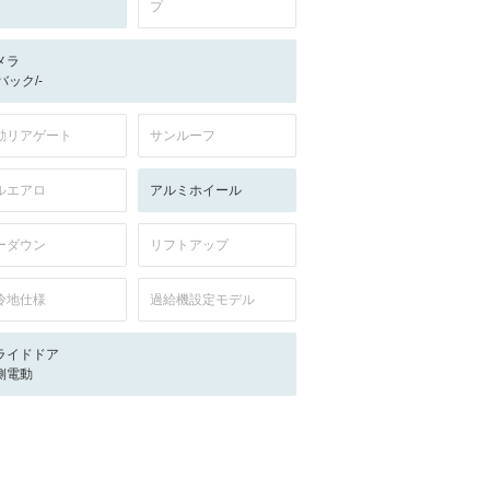
プ
メラ
-/バック/-
動リアゲート
サンルーフ
ルエアロ
アルミホイール
ーダウン
リフトアップ
冷地仕様
過給機設定モデル
ライドドア
側電動