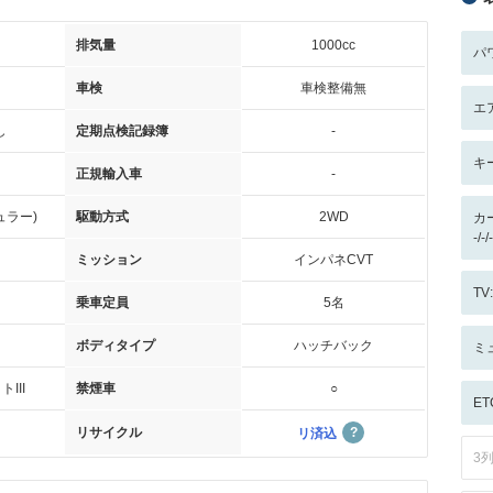
排気量
1000cc
パ
車検
車検整備無
エ
し
定期点検記録簿
-
キ
正規輸入車
-
ュラー)
駆動方式
2WD
カ
-/
ミッション
インパネCVT
T
乗車定員
5名
ボディタイプ
ハッチバック
ミ
III
禁煙車
○
ET
リサイクル
リ済込
3