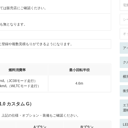
電
ては販売店にご確認ください。
シ
も無となります。
オ
に登録や複数見積もりができるようになります。
ア
ク
燃料消費率
最小回転半径
横
km/L（JC08モード走行）
4.6m
.4km/L（WLTCモード走行）
衝
.0 カスタム G）
エ
運
。上記の仕様・オプション・装備もご確認ください。
L
Aプラン
Bプラン