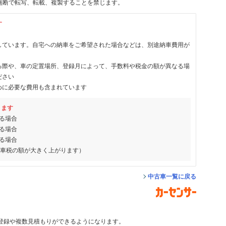
無断で転写、転載、複製することを禁じます。
す
しています。自宅への納車をご希望された場合などは、別途納車費用が
る際や、車の定置場所、登録月によって、手数料や税金の額が異なる場
ださい
めに必要な費用も含まれています
ります
る場合
る場合
る場合
動車税の額が大きく上がります）
中古車一覧に戻る
登録や複数見積もりができるようになります。