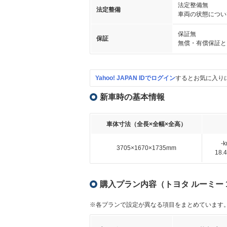
法定整備無
法定整備
車両の状態につい
保証無
保証
無償・有償保証と
Yahoo! JAPAN IDでログイン
するとお気に入り
新車時の基本情報
車体寸法（全長×全幅×全高）
-
3705×1670×1735mm
18
購入プラン内容（トヨタ ルーミー 1
※各プランで設定が異なる項目をまとめています