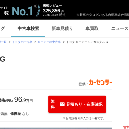
掲載レビュー
325,856
件
時点
※新車カタログのある自動車総合情報
2026.08.06
ログ
中古車検索
新車見積り
車買取
ニュース
種一覧
トヨタの中古車
ルーミーの中古車
トヨタ ルーミー 1.0 カスタム G
G
提供：
96
価格
.9
万円
無
(税込)
見積もり・在庫確認
料
整備無
修復歴
なし
※お電話番号の入力は不要です。
支