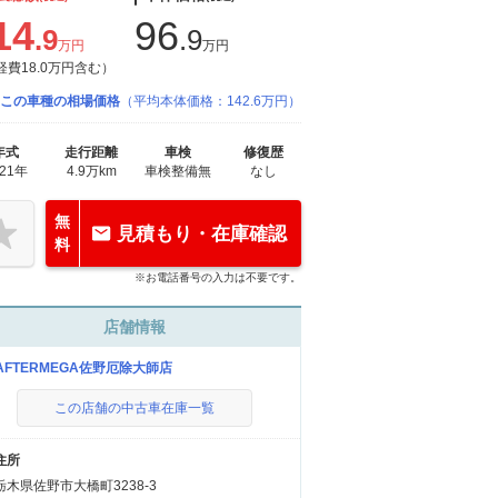
14
96
.9
.9
万円
万円
経費18.0万円含む）
この車種の相場価格
（平均本体価格：142.6万円）
年式
走行距離
車検
修復歴
021年
4.9万km
車検整備無
なし
無
見積もり・在庫確認
料
※お電話番号の入力は不要です。
店舗情報
-AFTERMEGA佐野厄除大師店
この店舗の中古車在庫一覧
住所
栃木県佐野市大橋町3238-3