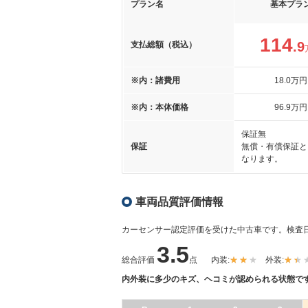
プラン名
基本プラ
114
.9
支払総額（税込）
※内：諸費用
18
.0
万円
※内：本体価格
96
.9
万円
保証無
保証
無償・有償保証と
なります。
車両品質評価情報
カーセンサー認定評価を受けた中古車です。
検査日
3.5
総合評価
点
内装:
外装:
内外装に多少のキズ、ヘコミが認められる状態で