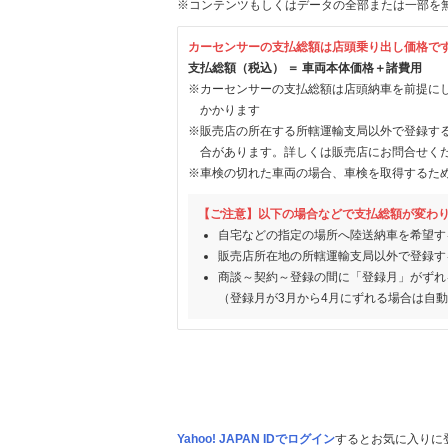
※コンテンツもしくはデータの全部または一部を
カーセンサーの支払総額は店頭乗り出し価格で
支払総額（税込） ＝ 車両本体価格＋諸費用
※カーセンサーの支払総額は店頭納車を前提に
かかります
※販売店の所在する所轄運輸支局以外で登録す
合があります。詳しくは販売店にお問合せく
※車検の切れた車両の場合、車検を取得するた
【ご注意】以下の場合などで支払総額が変わ
自宅などの指定の場所へ陸送納車を希望す
販売店所在地の所轄運輸支局以外で登録す
商談～契約～登録の間に「登録月」がずれ
（登録月が3月から4月にずれる場合は自
Yahoo! JAPAN IDでログイン
するとお気に入りに