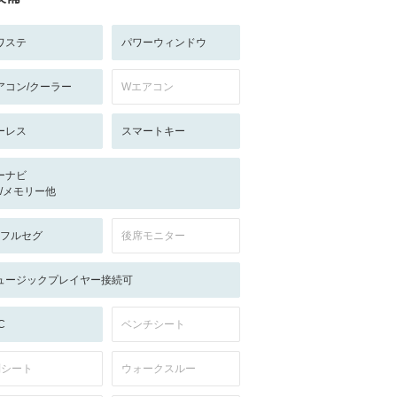
ワステ
パワーウィンドウ
アコン/クーラー
Wエアコン
ーレス
スマートキー
ーナビ
-/-/メモリー他
V:フルセグ
後席モニター
ュージックプレイヤー接続可
C
ベンチシート
列シート
ウォークスルー