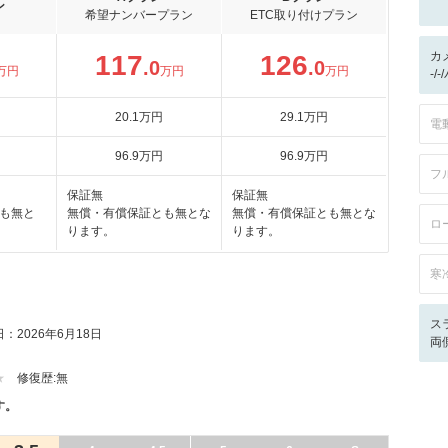
ン
希望ナンバープラン
ETC取り付けプラン
カ
117
126
.0
.0
万円
万円
万円
-/
20
.1
万円
29
.1
万円
電
96
.9
万円
96
.9
万円
フ
保証無
保証無
も無と
無償・有償保証とも無とな
無償・有償保証とも無とな
ロ
ります。
ります。
寒
ス
：2026年6月18日
両
修復歴:
無
す。