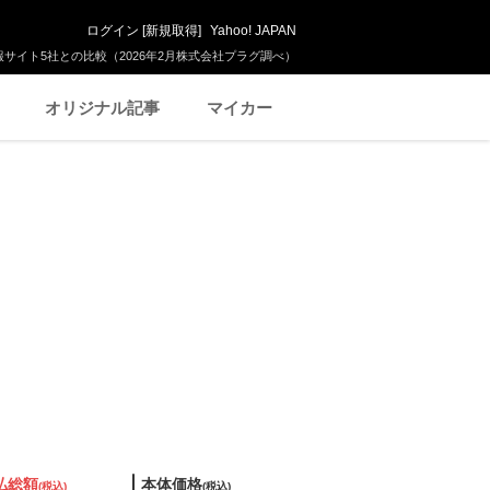
ログイン
[
新規取得
]
Yahoo! JAPAN
サイト5社との比較（2026年2月株式会社プラグ調べ）
オリジナル記事
マイカー
払総額
本体価格
(税込)
(税込)