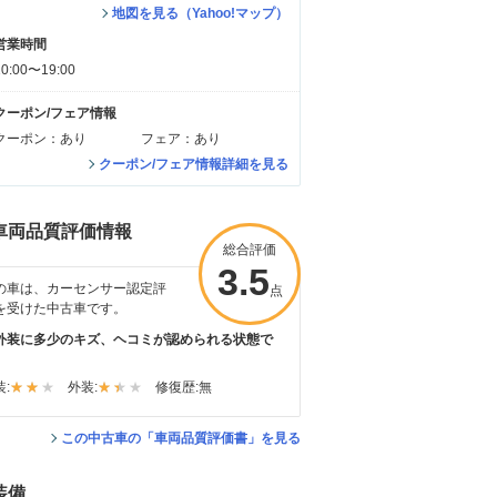
地図を見る（Yahoo!マップ）
営業時間
10:00〜19:00
クーポン/フェア情報
クーポン：あり
フェア：あり
クーポン/フェア情報詳細を見る
車両品質評価情報
総合評価
3.5
の車は、カーセンサー認定評
点
を受けた中古車です。
外装に多少のキズ、ヘコミが認められる状態で
。
:
外装:
修復歴:
無
この中古車の「車両品質評価書」を見る
装備