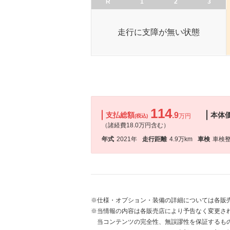
R
1
2
3
走行に支障が無い状態
114
支払総額
.9
本体
万円
(税込)
（諸経費18.0万円含む）
年式
2021年
走行距離
4.9万km
車検
車検
※仕様・オプション・装備の詳細については各販
※当情報の内容は各販売店により予告なく変更され
当コンテンツの完全性、無誤謬性を保証するも