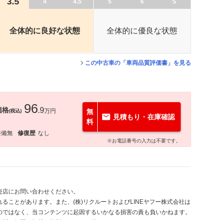
3.5
4
4.5
5
6
S
全体的に良好な状態
全体的に優良な状態
この中古車の「車両品質評価書」を見る
96
価格
.9
万円
無
(税込)
見積もり・在庫確認
料
整備無
修復歴
なし
※お電話番号の入力は不要です。
売店にお問い合わせください。
ることがあります。また、(株)リクルートおよびLINEヤフー株式会社は
のではなく、当コンテンツに起因するいかなる損害の責も負いかねます。