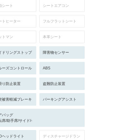
動シート
シートエアコン
ートヒーター
フルフラットシート
ットマン
本革シート
イドリングストップ
障害物センサー
ルーズコントロール
ABS
滑り防止装置
盗難防止装置
突被害軽減ブレーキ
パーキングアシスト
アバッグ
転席/助手席/サイド/-
EDヘッドライト
ディスチャージドラン