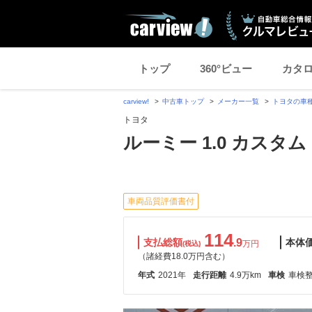
トップ
360°ビュー
カタ
carview!
中古車トップ
メーカー一覧
トヨタの車
トヨタ
ルーミー 1.0 カスタム 
車両品質評価書付
114
支払総額
.9
本体
万円
(税込)
（諸経費18.0万円含む）
年式
2021年
走行距離
4.9万km
車検
車検