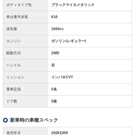
ボディタイプ色
ブラックマイカメタリック
車台番号末尾
616
排気量
1000cc
エンジン
ガソリン(レギュラー)
駆動方式
2WD
ハンドル
右
ミッション
インパネCVT
乗車定員
5名
ドア数
5枚
新車時の車種スペック
発売年月
20(R2)/09