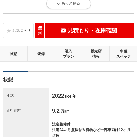
もっと見る
内外装に目立たない多少のキズ、ヘコミが認められる状態です。
内装：
目立たない軽微なダメージはありますが、良好な状態です。
無
見積もり・在庫確認
料
外装：
多少のキズ、ヘコミなどがあります。
購入
販売店
車種
状態
装備
プラン
情報
スペック
修復歴：無
この中古車の「車両品質評価書」を見る
状態
2022
年式
(R4)
年
9.2
走行距離
万km
法定整備付
法定24ヶ月点検付※貨物など一部車両は12ヶ月
点検