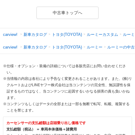
中古車トップへ
新車カタログ
トヨタ(TOYOTA)
ルーミーカスタム
ルーミ
carview!
新車カタログ
トヨタ(TOYOTA)
ルーミー
ルーミーの中古
carview!
※仕様・オプション・装備の詳細については各販売店にお問い合わせくださ
い。
※当情報の内容は各社により予告なく変更されることがあります。また、(株)リ
クルートおよびLINEヤフー株式会社は当コンテンツの完全性、無誤謬性を保
証するものではなく、当コンテンツに起因するいかなる損害の責も負いかね
ます。
※コンテンツもしくはデータの全部または一部を無断で転写、転載、複製する
ことを禁じます。
カーセンサーの支払総額は店頭乗り出し価格です
支払総額（税込） ＝ 車両本体価格＋諸費用