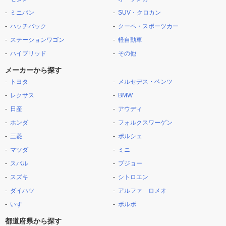
ミニバン
SUV・クロカン
ハッチバック
クーペ・スポーツカー
ステーションワゴン
軽自動車
ハイブリッド
その他
メーカーから探す
トヨタ
メルセデス・ベンツ
レクサス
BMW
日産
アウディ
ホンダ
フォルクスワーゲン
三菱
ポルシェ
マツダ
ミニ
スバル
プジョー
スズキ
シトロエン
ダイハツ
アルファ ロメオ
いすゞ
ボルボ
都道府県から探す