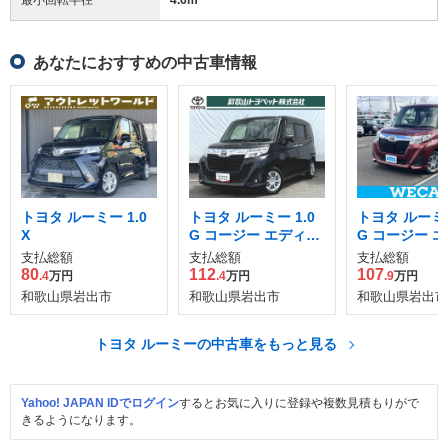
あなたにおすすめの中古車情報
トヨタ ルーミー 1.0
トヨタ ルーミー 1.0
トヨタ ルーミー
X
G コージー エディシ
G コージー 
ョン
ョン
支払総額
支払総額
支払総額
80
112
107
.4
万円
.4
万円
.9
万円
和歌山県岩出市
和歌山県岩出市
和歌山県岩出市
トヨタ ルーミーの中古車をもっと見る
Yahoo! JAPAN IDでログイン
するとお気に入りに登録や複数見積もりがで
きるようになります。