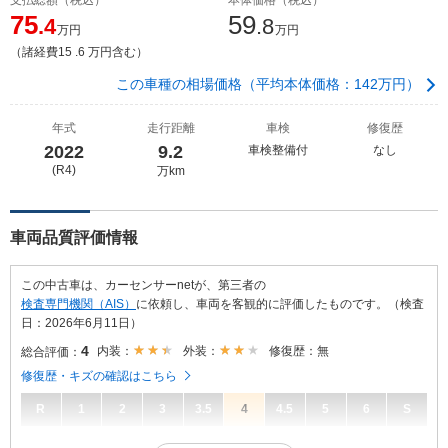
75
59
.4
.8
万円
万円
（諸経費15 .6 万円含む）
この車種の相場価格（平均本体価格：142万円）
年式
走行距離
車検
修復歴
2022
9.2
車検整備付
なし
(R4)
万km
車両品質評価情報
この中古車は、カーセンサーnetが、第三者の
検査専門機関（AIS）
に依頼し、車両を客観的に評価したものです。（検査
日：2026年6月11日）
4
内装：
外装：
修復歴：無
総合評価：
修復歴・キズの確認はこちら
R
1
2
3
3.5
4
4.5
5
6
S
4
総合評価：