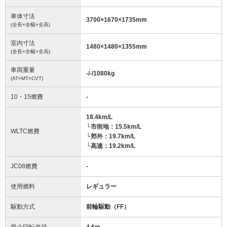
車体寸法
3700
×
1670
×
1735
mm
(全長×全幅×全高)
室内寸法
1480
×
1480
×
1355
mm
(全長×全幅×全高)
車両重量
-/-/1080
kg
(AT×MT×CVT)
10・15燃費
-
18.4km/L
└市街地：15.5km/L
WLTC燃費
└郊外：19.7km/L
└高速：19.2km/L
JC08燃費
-
使用燃料
レギュラー
駆動方式
前輪駆動（FF）
最小回転半径
4.6
m