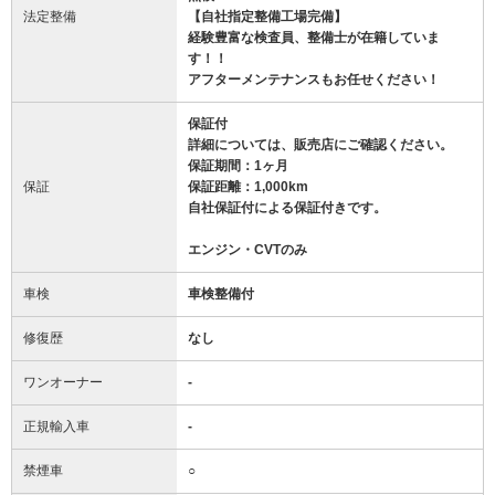
法定整備
【自社指定整備工場完備】
経験豊富な検査員、整備士が在籍していま
す！！
アフターメンテナンスもお任せください！
保証付
詳細については、販売店にご確認ください。
保証期間：1ヶ月
保証
保証距離：1,000km
自社保証付による保証付きです。
エンジン・CVTのみ
車検
車検整備付
修復歴
なし
ワンオーナー
-
正規輸入車
-
禁煙車
○