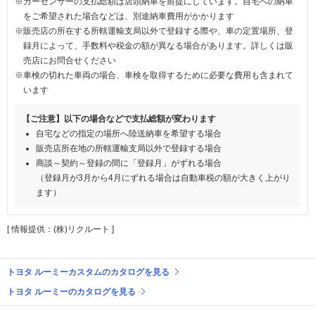
※カーセンサーの支払総額は店頭納車を前提にしています。自宅への納車
をご希望された場合などは、別途納車費用がかかります
※販売店の所在する所轄運輸支局以外で登録する際や、車の定置場所、登
録月によって、手数料や税金の額が異なる場合があります。詳しくは販
売店にお問合せください
※車検の切れた車両の場合、車検を取得するために必要な費用も含まれて
います
【ご注意】以下の場合などで支払総額が変わります
自宅などの指定の場所へ陸送納車を希望する場合
販売店所在地の所轄運輸支局以外で登録する場合
商談～契約～登録の間に「登録月」がずれる場合
（登録月が3月から4月にずれる場合は自動車税の額が大きく上がり
ます）
[ 情報提供：(株)リクルート ]
トヨタ ルーミーカスタムのカタログを見る
トヨタ ルーミーのカタログを見る