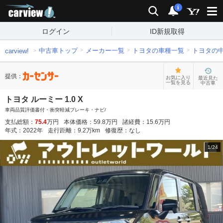
carview!
検索
通知
i
ログイン
ID新規取得
中古車トップ
メーカー一覧
トヨタの車種一覧
トヨタの
carview!
提供：
お気に入り
最近見た
一覧を見る
中古車
トヨタ ルーミー 1.0 X
車両品質評価書付・衝突軽減ブレーキ・ナビ/
支払総額：
75.4
万円
本体価格：
59.8
万円
諸経費：
15.6
万円
年式：
2022
年
走行距離：
9.2
万km
修復歴：
なし
1
/
24