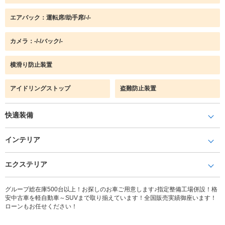
エアバック：運転席/助手席/-/-
カメラ：-/-/バック/-
横滑り防止装置
アイドリングストップ
盗難防止装置
快適装備
インテリア
エクステリア
グループ総在庫500台以上！お探しのお車ご用意します♪指定整備工場併設！格
安中古車を軽自動車～SUVまで取り揃えています！全国販売実績御座います！
ローンもお任せください！