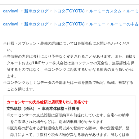
新車カタログ
トヨタ(TOYOTA)
ルーミーカスタム
ルーミ
carview!
新車カタログ
トヨタ(TOYOTA)
ルーミー
ルーミーの中古
carview!
※仕様・オプション・装備の詳細については各販売店にお問い合わせくださ
い。
※当情報の内容は各社により予告なく変更されることがあります。また、(株)リ
クルートおよびLINEヤフー株式会社は当コンテンツの完全性、無誤謬性を保
証するものではなく、当コンテンツに起因するいかなる損害の責も負いかね
ます。
※コンテンツもしくはデータの全部または一部を無断で転写、転載、複製する
ことを禁じます。
カーセンサーの支払総額は店頭乗り出し価格です
支払総額（税込） ＝ 車両本体価格＋諸費用
※カーセンサーの支払総額は店頭納車を前提にしています。自宅への納車
をご希望された場合などは、別途納車費用がかかります
※販売店の所在する所轄運輸支局以外で登録する際や、車の定置場所、登
録月によって、手数料や税金の額が異なる場合があります。詳しくは販