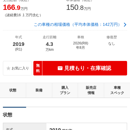
166
150
.9
.8
万円
万円
（諸経費16 .1 万円含む）
この車種の相場価格（平均本体価格：142万円）
年式
走行距離
車検
修復歴
2019
4.3
2026(R8)
なし
年8月
(R1)
万km
無
見積もり・在庫確認
料
購入
販売店
車種
状態
装備
プラン
情報
スペック
状態
2019
年式