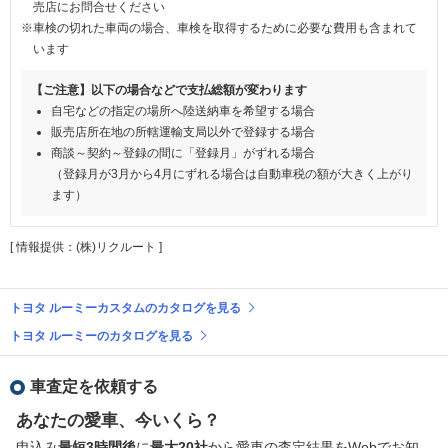
売店にお問合せください
※車検の切れた車両の場合、車検を取得するために必要な費用も含まれて
います
【ご注意】以下の場合などで支払総額が変わります
自宅などの指定の場所へ陸送納車を希望する場合
販売店所在地の所轄運輸支局以外で登録する場合
商談～契約～登録の間に「登録月」がずれる場合
（登録月が3月から4月にずれる場合は自動車税の額が大きく上がり
ます）
[ 情報提供：(株)リクルート ]
トヨタ ルーミーカスタムのカタログを見る
トヨタ ルーミーのカタログを見る
車査定を依頼する
あなたの愛車、今いくら？
申込み
最短3時間後
に
最大20社
から愛車の査定結果をWebでお知