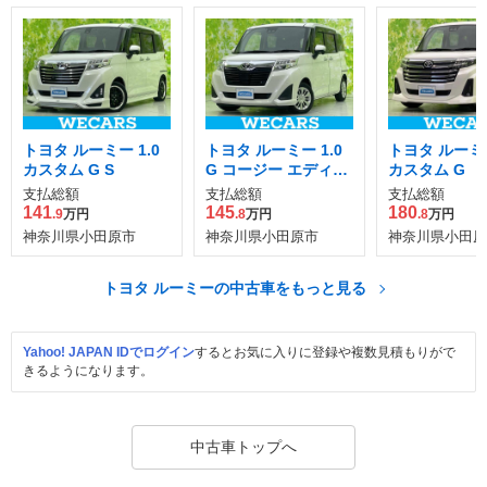
トヨタ ルーミー 1.0
トヨタ ルーミー 1.0
トヨタ ルーミー
カスタム G S
G コージー エディシ
カスタム G
ョン
支払総額
支払総額
支払総額
141
145
180
.9
万円
.8
万円
.8
万円
神奈川県小田原市
神奈川県小田原市
神奈川県小田原
トヨタ ルーミーの中古車をもっと見る
Yahoo! JAPAN IDでログイン
するとお気に入りに登録や複数見積もりがで
きるようになります。
中古車トップへ