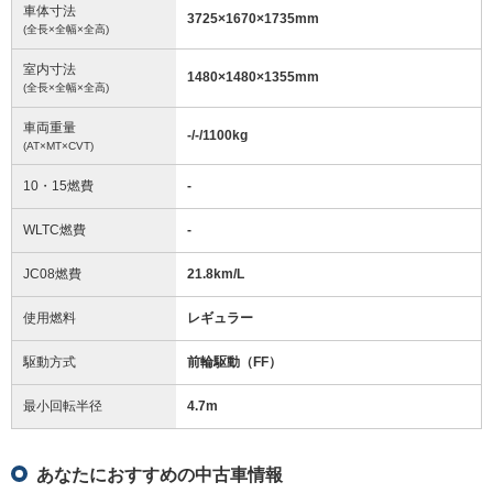
車体寸法
3725
×
1670
×
1735
mm
(全長×全幅×全高)
室内寸法
1480
×
1480
×
1355
mm
(全長×全幅×全高)
車両重量
-/-/1100
kg
(AT×MT×CVT)
10・15燃費
-
WLTC燃費
-
JC08燃費
21.8km/L
使用燃料
レギュラー
駆動方式
前輪駆動（FF）
最小回転半径
4.7
m
あなたにおすすめの中古車情報