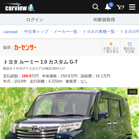
carview!
検索
通知
i
ログイン
ID新規取得
中古車トップ
メーカー一覧
トヨタの車種一覧
トヨタの
carview!
提供：
お気に入り
最近見た
一覧を見る
中古車
トヨタ ルーミー 1.0 カスタム G-T
新品タイヤ/モデリスタエアロ/純正/SDナビ//
支払総額：
166.9
万円
本体価格：
150.8
万円
諸経費：
16.1
万円
年式：
2019
年
走行距離：
4.3
万km
修復歴：
なし
1
/
22