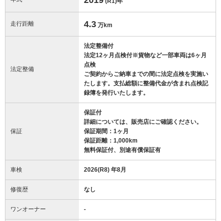
(R1)
年
4.3
走行距離
万km
法定整備付
法定12ヶ月点検付※貨物など一部車両は6ヶ月
点検
法定整備
ご契約からご納車までの間に法定点検を実施い
たします。支払総額に整備代金が含まれ点検記
録簿を発行いたします。
保証付
詳細については、販売店にご確認ください。
保証
保証期間：1ヶ月
保証距離：1,000km
無料保証付、別途有償保証有
車検
2026(R8) 年8月
修復歴
なし
ワンオーナー
-