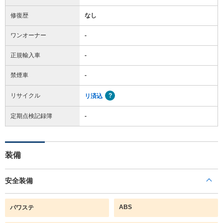
修復歴
なし
ワンオーナー
-
正規輸入車
-
禁煙車
-
リサイクル
リ済込
定期点検記録簿
-
装備
安全装備
ABS
パワステ