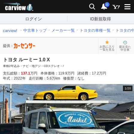
carview!
検索
通知
i
ログイン
ID新規取得
中古車トップ
メーカー一覧
トヨタの車種一覧
トヨタの
carview!
提供：
お気に入り
最近見た
一覧を見る
中古車
トヨタ ルーミー 1.0 X
車検2年込み・ナビ・地デジ・CDステレオ・/
支払総額：
137.1
万円
本体価格：
119.9
万円
諸経費：
17.2
万円
年式：
2022
年
走行距離：
5.6
万km
修復歴：
なし
1
/
20