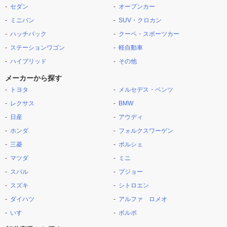
セダン
オープンカー
ミニバン
SUV・クロカン
ハッチバック
クーペ・スポーツカー
ステーションワゴン
軽自動車
ハイブリッド
その他
メーカーから探す
トヨタ
メルセデス・ベンツ
レクサス
BMW
日産
アウディ
ホンダ
フォルクスワーゲン
三菱
ポルシェ
マツダ
ミニ
スバル
プジョー
スズキ
シトロエン
ダイハツ
アルファ ロメオ
いすゞ
ボルボ