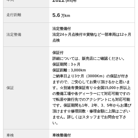
(R4)
年
5.6
走行距離
万km
法定整備付
法定整備
法定24ヶ月点検付※貨物など一部車両は12ヶ月
点検
保証付
詳細については、販売店にご確認ください。
保証期間：3ヶ月
保証距離：3,000km
ご納車日より3ケ月（3000Km）の保証が付き
ますので、ご安心してお乗り頂けるかと思いま
保証
す。☆別途有償保証有り☆全国15,000ヶ所以上
の整備工場や各ディーラーにて対応可能ですの
で転居や旅行先でのアクシデントにも対応可能
です。保証期間も1年、2年、3、5年からお選び
頂けます☆修理回数・修理金額に上限はござい
ません。詳しくはスタッフまでお問合せ下さ
い。
車検
車検整備付