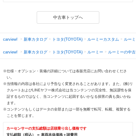
中古車トップへ
新車カタログ
トヨタ(TOYOTA)
ルーミーカスタム
ルーミ
carview!
新車カタログ
トヨタ(TOYOTA)
ルーミー
ルーミーの中古
carview!
※仕様・オプション・装備の詳細については各販売店にお問い合わせくださ
い。
※当情報の内容は各社により予告なく変更されることがあります。また、(株)リ
クルートおよびLINEヤフー株式会社は当コンテンツの完全性、無誤謬性を保
証するものではなく、当コンテンツに起因するいかなる損害の責も負いかね
ます。
※コンテンツもしくはデータの全部または一部を無断で転写、転載、複製する
ことを禁じます。
カーセンサーの支払総額は店頭乗り出し価格です
支払総額（税込） ＝ 車両本体価格＋諸費用