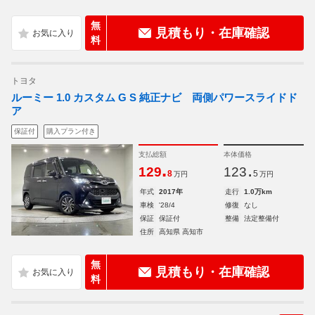
無
見積もり・在庫確認
料
トヨタ
ルーミー 1.0 カスタム G S 純正ナビ 両側パワースライドド
ア
保証付
購入プラン付き
支払総額
本体価格
.
.
129
123
8
5
万円
万円
年式
2017年
走行
1.0万km
車検
'28/4
修復
なし
保証
保証付
整備
法定整備付
住所
高知県 高知市
無
見積もり・在庫確認
料