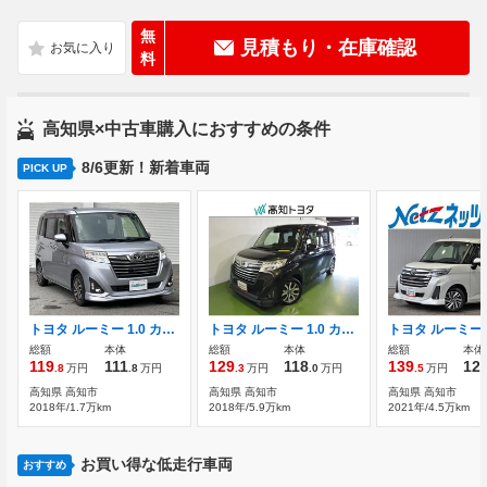
無
見積もり・在庫確認
料
高知県×中古車購入におすすめの条件
8/6更新！新着車両
PICK UP
トヨタ ルーミー 1.0 カスタム G S 純正ナビ(AM/FM/CD/BT/ワンセグ/AUX)両側パ
トヨタ ルーミー 1.0 カスタム G-T
総額
本体
総額
本体
総額
本体
119
111
129
118
139
12
.8
万円
.8
万円
.3
万円
.0
万円
.5
万円
高知県 高知市
高知県 高知市
高知県 高知市
2018年/1.7万km
2018年/5.9万km
2021年/4.5万km
お買い得な低走行車両
おすすめ