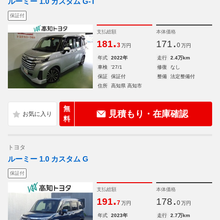
ルーミー 1.0 カスタム G-T
保証付
支払総額
本体価格
.
.
181
171
3
0
万円
万円
年式
2022年
走行
2.4万km
車検
'27/1
修復
なし
保証
保証付
整備
法定整備付
住所
高知県 高知市
無
見積もり・在庫確認
料
トヨタ
ルーミー 1.0 カスタム G
保証付
支払総額
本体価格
.
.
191
178
7
0
万円
万円
年式
2023年
走行
2.7万km