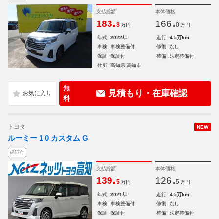
支払総額
本体価格
.
.
183
166
8
0
万円
万円
年式
2022年
走行
4.5万km
車検
車検整備付
修復
なし
保証
保証付
整備
法定整備付
住所
高知県 高知市
無
見積もり・在庫確認
料
トヨタ
NEW
ルーミー 1.0 カスタム G
保証付
支払総額
本体価格
.
.
139
126
5
5
万円
万円
年式
2021年
走行
4.5万km
車検
車検整備付
修復
なし
保証
保証付
整備
法定整備付