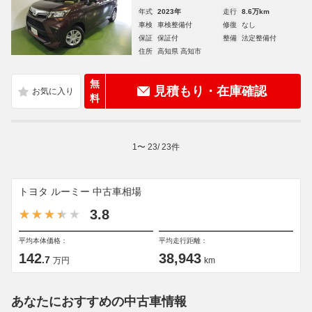
年式
2023年
走行
8.6万km
車検
車検整備付
修復
なし
保証
保証付
整備
法定整備付
住所
高知県 高知市
無
見積もり・在庫確認
料
1
〜
23
/
23
件
トヨタ ルーミー 中古車相場
3.8
平均本体価格：
平均走行距離：
142
38,943
.7
万円
km
あなたにおすすめの中古車情報