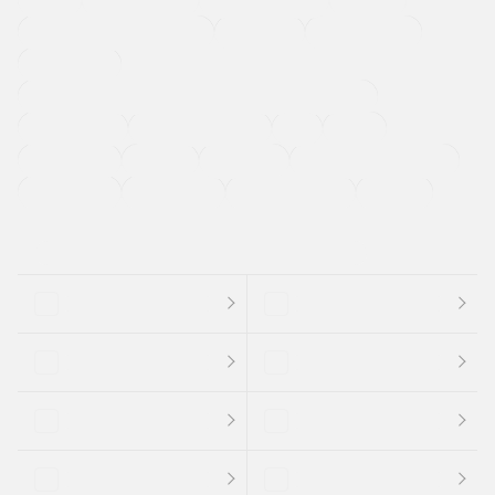
メーカー系販売店取り扱い車
修復歴無し
アルミホイール
寒冷地仕様車
過給機設定モデル（ターボ・スーパーチャージャーなど)
ETC
CDプレーヤー
カーナビゲーション
禁煙車
法定整備付き
保証付き
エアバッグ
ディスチャージドランプ
支払総顔あり
クーポンあり
車両品質評価書付
新着車両