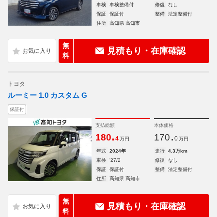
車検
車検整備付
修復
なし
保証
保証付
整備
法定整備付
住所
高知県 高知市
無
見積もり・在庫確認
料
トヨタ
ルーミー 1.0 カスタム G
保証付
支払総額
本体価格
.
.
180
170
4
0
万円
万円
年式
2024年
走行
4.3万km
車検
'27/2
修復
なし
保証
保証付
整備
法定整備付
住所
高知県 高知市
無
見積もり・在庫確認
料