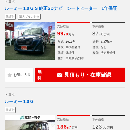
トヨタ
ルーミー 1.0 G S 純正SDナビ シートヒーター 1年保証
保証付
購入プラン付き
支払総額
本体価格
.
.
99
87
0
0
万円
万円
年式
2017年
走行
7.3万km
車検
車検整備付
修復
なし
保証
保証付
整備
法定整備付
住所
高知県 高知市
無
見積もり・在庫確認
料
トヨタ
ルーミー 1.0 G
保証付
支払総額
本体価格
.
.
136
123
7
0
万円
万円