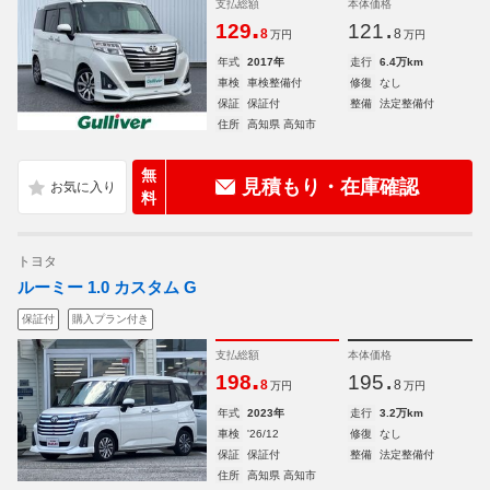
支払総額
本体価格
.
.
129
121
8
8
万円
万円
年式
2017年
走行
6.4万km
車検
車検整備付
修復
なし
保証
保証付
整備
法定整備付
住所
高知県 高知市
無
見積もり・在庫確認
料
トヨタ
ルーミー 1.0 カスタム G
保証付
購入プラン付き
支払総額
本体価格
.
.
198
195
8
8
万円
万円
年式
2023年
走行
3.2万km
車検
'26/12
修復
なし
保証
保証付
整備
法定整備付
住所
高知県 高知市