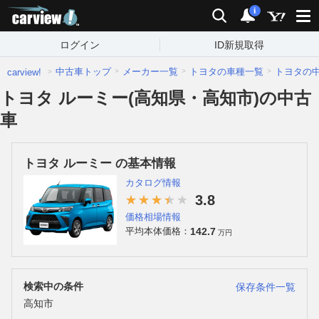
carview!
検索
通知
i
ログイン
ID新規取得
中古車トップ
メーカー一覧
トヨタの車種一覧
トヨタの
carview!
トヨタ ルーミー(高知県・高知市)の中古
車
トヨタ ルーミー の基本情報
カタログ情報
3.8
価格相場情報
142.7
平均本体価格：
万円
検索中の条件
保存条件一覧
高知市