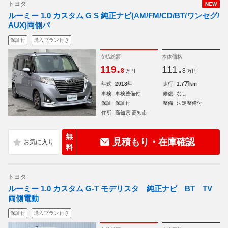
トヨタ
NEW
ルーミー 1.0 カスタム G S 純正ナビ(AM/FM/CD/BT/ワンセグ/
AUX)両側パ
保証付
購入プラン付き
支払総額
本体価格
.
.
119
111
8
8
万円
万円
年式
2018年
走行
1.7万km
車検
車検整備付
修復
なし
保証
保証付
整備
法定整備付
住所
高知県 高知市
無
見積もり・在庫確認
料
トヨタ
ルーミー 1.0 カスタム G-T モデリスタ 純正ナビ BT TV
両側電動
保証付
購入プラン付き