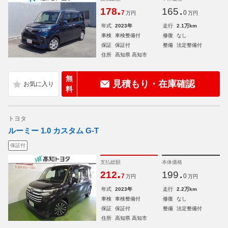
.
.
178
165
7
0
万円
万円
年式
2023年
走行
2.1万km
車検
車検整備付
修復
なし
保証
保証付
整備
法定整備付
住所
高知県 高知市
無
見積もり・在庫確認
料
トヨタ
ルーミー 1.0 カスタム G-T
保証付
支払総額
本体価格
.
.
212
199
7
0
万円
万円
年式
2023年
走行
2.2万km
車検
車検整備付
修復
なし
保証
保証付
整備
法定整備付
住所
高知県 高知市