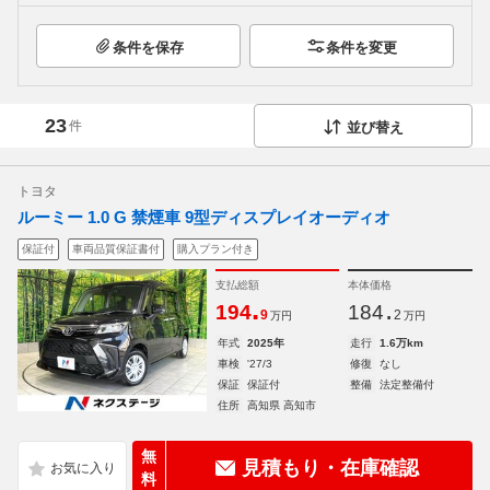
条件を保存
条件を変更
23
件
並び替え
トヨタ
ルーミー 1.0 G 禁煙車 9型ディスプレイオーディオ
保証付
車両品質保証書付
購入プラン付き
支払総額
本体価格
.
.
194
184
9
2
万円
万円
年式
2025年
走行
1.6万km
車検
'27/3
修復
なし
保証
保証付
整備
法定整備付
住所
高知県 高知市
無
見積もり・在庫確認
料