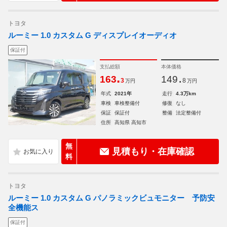
トヨタ
ルーミー 1.0 カスタム G ディスプレイオーディオ
保証付
支払総額
本体価格
.
.
163
149
3
8
万円
万円
年式
2021年
走行
4.3万km
車検
車検整備付
修復
なし
保証
保証付
整備
法定整備付
住所
高知県 高知市
無
見積もり・在庫確認
料
トヨタ
ルーミー 1.0 カスタム G パノラミックビュモニター 予防安
全機能ス
保証付