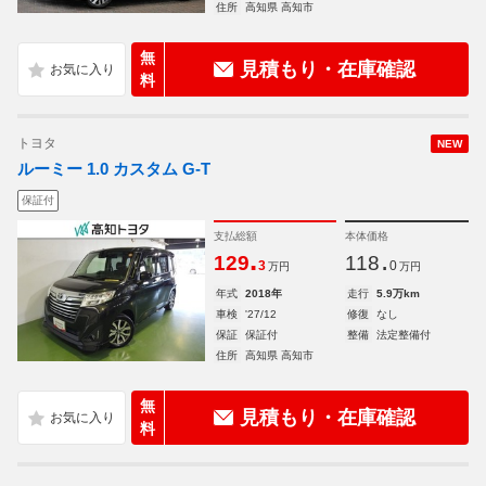
住所
高知県 高知市
無
見積もり・在庫確認
料
トヨタ
NEW
ルーミー 1.0 カスタム G-T
保証付
支払総額
本体価格
.
.
129
118
3
0
万円
万円
年式
2018年
走行
5.9万km
車検
'27/12
修復
なし
保証
保証付
整備
法定整備付
住所
高知県 高知市
無
見積もり・在庫確認
料