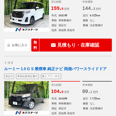
支払総額
本体価格
.
.
159
144
9
3
万円
万円
年式
2021年
走行
6.5万km
車検
車検整備付
修復
なし
保証
保証付
整備
法定整備付
住所
高知県 高知市
無
見積もり・在庫確認
料
トヨタ
ルーミー 1.0 G S 禁煙車 純正ナビ 両側パワースライドドア
保証付
車両品質保証書付
購入プラン付き
支払総額
本体価格
.
.
104
89
9
1
万円
万円
年式
2018年
走行
7.7万km
車検
車検整備付
修復
なし
保証
保証付
整備
法定整備付
住所
高知県 高知市