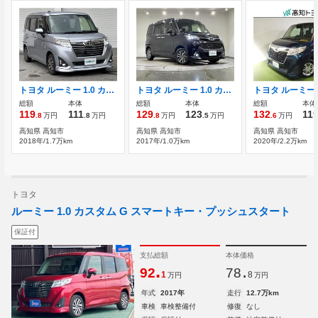
トヨタ ルーミー 1.0 カスタム G S 純正ナビ(AM/FM/CD/BT/ワンセグ/AUX)両側パ
トヨタ ルーミー 1.0 カスタム G S 純正ナビ 両側パワースライドドア
トヨタ ルーミー 1
総額
本体
総額
本体
総額
本体
119
111
129
123
132
11
.8
万円
.8
万円
.8
万円
.5
万円
.6
万円
高知県 高知市
高知県 高知市
高知県 高知市
2018年/1.7万km
2017年/1.0万km
2020年/2.2万km
トヨタ
ルーミー 1.0 カスタム G スマートキー・プッシュスタート
保証付
支払総額
本体価格
.
.
92
78
1
8
万円
万円
年式
2017年
走行
12.7万km
車検
車検整備付
修復
なし