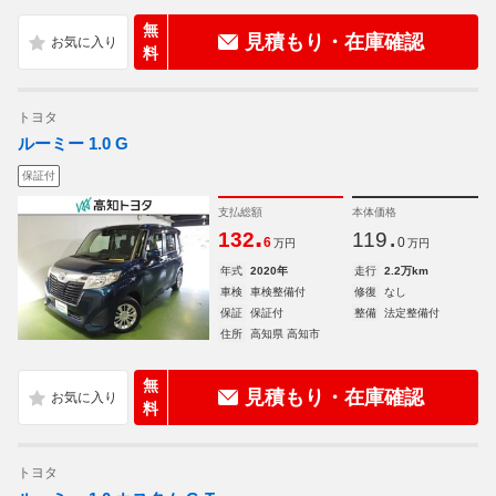
無
見積もり・在庫確認
料
トヨタ
ルーミー 1.0 G
保証付
支払総額
本体価格
.
.
132
119
6
0
万円
万円
年式
2020年
走行
2.2万km
車検
車検整備付
修復
なし
保証
保証付
整備
法定整備付
住所
高知県 高知市
無
見積もり・在庫確認
料
トヨタ