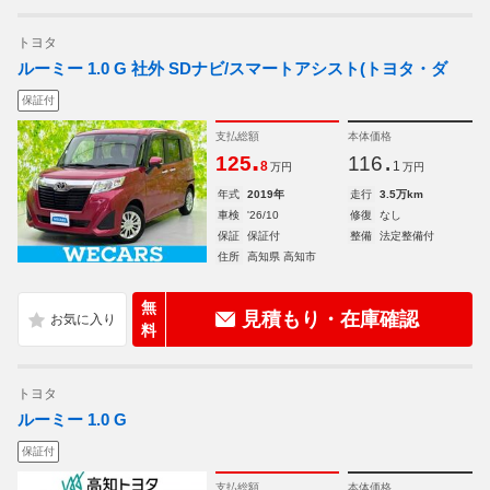
トヨタ
ルーミー 1.0 G 社外 SDナビ/スマートアシスト(トヨタ・ダ
保証付
支払総額
本体価格
.
.
125
116
8
1
万円
万円
年式
2019年
走行
3.5万km
車検
'26/10
修復
なし
保証
保証付
整備
法定整備付
住所
高知県 高知市
無
見積もり・在庫確認
料
トヨタ
ルーミー 1.0 G
保証付
支払総額
本体価格