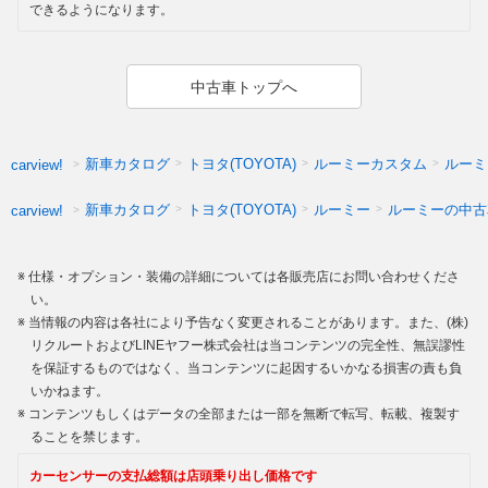
できるようになります。
中古車トップへ
新車カタログ
トヨタ(TOYOTA)
ルーミーカスタム
ルーミ
carview!
新車カタログ
トヨタ(TOYOTA)
ルーミー
ルーミーの中古
carview!
仕様・オプション・装備の詳細については各販売店にお問い合わせくださ
い。
当情報の内容は各社により予告なく変更されることがあります。また、(株)
リクルートおよびLINEヤフー株式会社は当コンテンツの完全性、無誤謬性
を保証するものではなく、当コンテンツに起因するいかなる損害の責も負
いかねます。
コンテンツもしくはデータの全部または一部を無断で転写、転載、複製す
ることを禁じます。
カーセンサーの支払総額は店頭乗り出し価格です