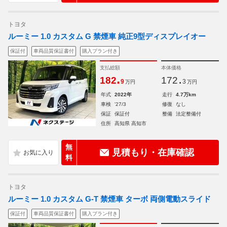
トヨタ
ルーミー 1.0 カスタム G 禁煙車 純正9型ディスプレイオー
保証付
車両品質保証書付
購入プラン付き
支払総額
本体価格
.
.
182
172
9
3
万円
万円
年式
2022年
走行
4.7万km
車検
'27/3
修復
なし
保証
保証付
整備
法定整備付
住所
高知県 高知市
無
見積もり・在庫確認
料
トヨタ
ルーミー 1.0 カスタム G-T 禁煙車 ターボ 両側電動スライド
保証付
車両品質保証書付
購入プラン付き