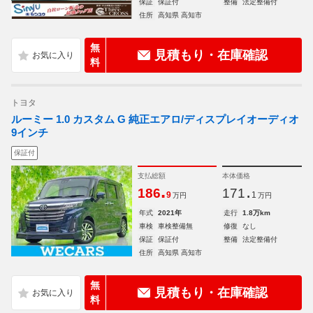
保証
保証付
整備
法定整備付
住所
高知県 高知市
無
見積もり・在庫確認
料
トヨタ
ルーミー 1.0 カスタム G 純正エアロ/ディスプレイオーディオ
9インチ
保証付
支払総額
本体価格
.
.
186
171
9
1
万円
万円
年式
2021年
走行
1.8万km
車検
車検整備無
修復
なし
保証
保証付
整備
法定整備付
住所
高知県 高知市
無
見積もり・在庫確認
料