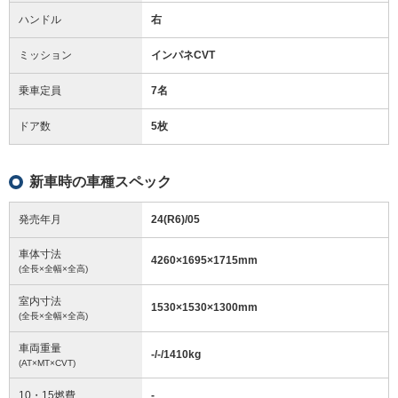
ハンドル
右
ミッション
インパネCVT
乗車定員
7名
ドア数
5枚
新車時の車種スペック
発売年月
24(R6)/05
車体寸法
4260
×
1695
×
1715
mm
(全長×全幅×全高)
室内寸法
1530
×
1530
×
1300
mm
(全長×全幅×全高)
車両重量
-/-/1410
kg
(AT×MT×CVT)
10・15燃費
-