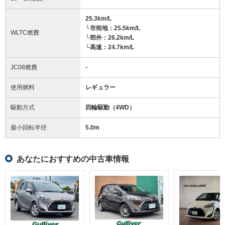
25.3km/L
└市街地：25.5km/L
WLTC燃費
└郊外：26.2km/L
└高速：24.7km/L
JC08燃費
-
使用燃料
レギュラー
駆動方式
四輪駆動（4WD）
最小回転半径
5.0
m
あなたにおすすめの中古車情報