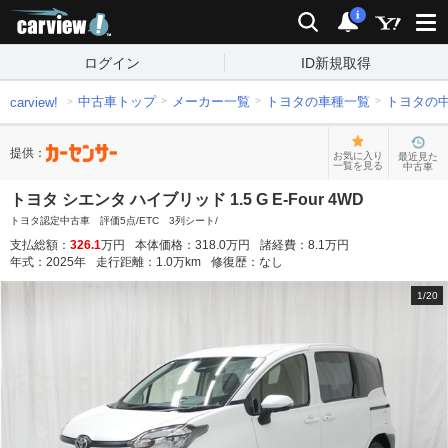
carview!
検索
通知
i
ログイン
ID新規取得
中古車トップ
メーカー一覧
トヨタの車種一覧
トヨタの
carview!
提供：
お気に入り
最近見た
一覧を見る
中古車
トヨタ シエンタ ハイブリッド 1.5 G E-Four 4WD
トヨタ認定中古車 評価5点/ETC 3列シート/
支払総額：
326.1
万円
本体価格：
318.0
万円
諸経費：
8.1
万円
年式：
2025
年
走行距離：
1.0
万km
修復歴：
なし
1
/
20