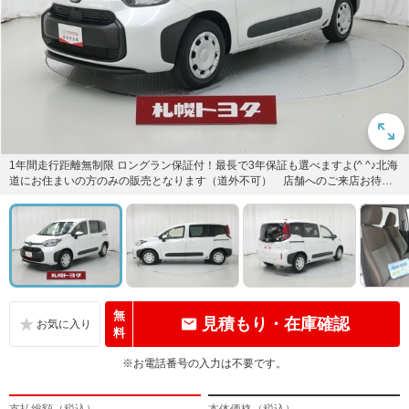
1年間走行距離無制限 ロングラン保証付！最長で3年保証も選べますよ(^ ^♪北海
道にお住まいの方のみの販売となります（道外不可） 店舗へのご来店お待ち
しております(o^―...
無
見積もり・在庫確認
料
※お電話番号の入力は不要です。
支払総額（税込）
本体価格（税込）