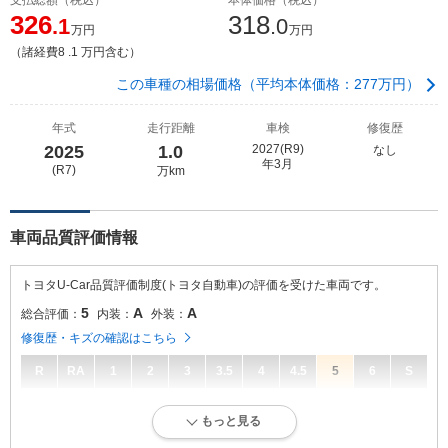
326
318
.1
.0
万円
万円
（諸経費8 .1 万円含む）
この車種の相場価格（平均本体価格：277万円）
年式
走行距離
車検
修復歴
2025
1.0
2027(R9)
なし
年3月
(R7)
万km
車両品質評価情報
トヨタU-Car品質評価制度(トヨタ自動車)の評価を受けた車両です。
5
A
A
総合評価：
内装：
外装：
修復歴・キズの確認はこちら
R
RA
1
2
3
3.5
4
4.5
5
6
S
5
総合評価：
もっと見る
走行距離が5万キロ以内で、とてもきれいな状態です。