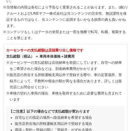
い。
※当情報の内容は各社により予告なく変更されることがあります。また、(株)リ
クルートおよびLINEヤフー株式会社は当コンテンツの完全性、無誤謬性を保
証するものではなく、当コンテンツに起因するいかなる損害の責も負いかね
ます。
※コンテンツもしくはデータの全部または一部を無断で転写、転載、複製する
ことを禁じます。
カーセンサーの支払総額は店頭乗り出し価格です
支払総額（税込） ＝ 車両本体価格＋諸費用
※カーセンサーの支払総額は店頭納車を前提にしています。自宅への納車
をご希望された場合などは、別途納車費用がかかります
※販売店の所在する所轄運輸支局以外で登録する際や、車の定置場所、登
録月によって、手数料や税金の額が異なる場合があります。詳しくは販
売店にお問合せください
※車検の切れた車両の場合、車検を取得するために必要な費用も含まれて
います
【ご注意】以下の場合などで支払総額が変わります
自宅などの指定の場所へ陸送納車を希望する場合
販売店所在地の所轄運輸支局以外で登録する場合
商談～契約～登録の間に「登録月」がずれる場合