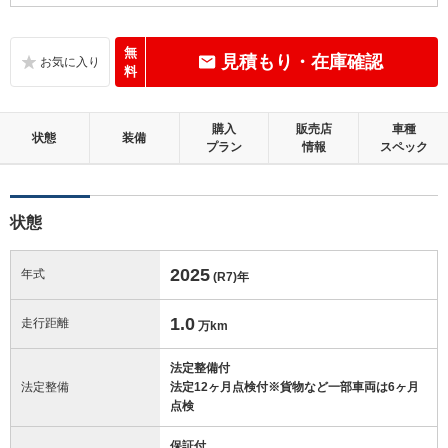
A
内装：
いたみ、汚れがほぼ無く、大変良好な状態です。
無
見積もり・在庫確認
料
A
外装：
キズやへこみ等は少ない、大変良好な状態です。
購入
販売店
車種
状態
装備
プラン
情報
スペック
この中古車の「車両品質評価書」を見る
状態
2025
年式
(R7)
年
1.0
走行距離
万km
法定整備付
法定整備
法定12ヶ月点検付※貨物など一部車両は6ヶ月
点検
保証付