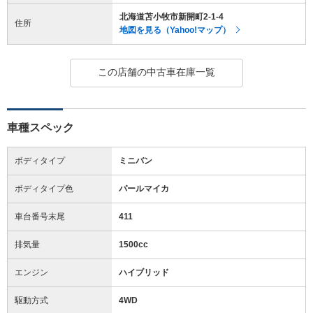
北海道苫小牧市新開町2-1-4
住所
地図を見る（Yahoo!マップ）
この店舗の中古車在庫一覧
車種スペック
ボディタイプ
ミニバン
ボディタイプ色
パールマイカ
車台番号末尾
411
排気量
1500cc
エンジン
ハイブリッド
駆動方式
4WD