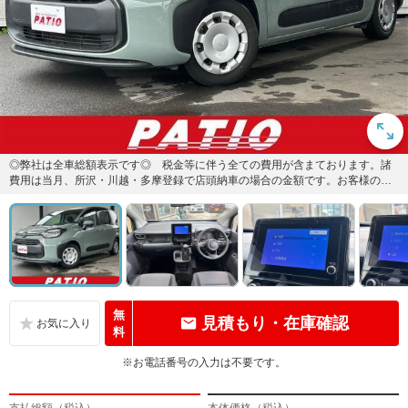
◎弊社は全車総額表示です◎ 税金等に伴う全ての費用が含まております。諸
費用は当月、所沢・川越・多摩登録で店頭納車の場合の金額です。お客様のご
要望に基づく整備やオプションは...
無
見積もり・在庫確認
料
※お電話番号の入力は不要です。
支払総額（税込）
本体価格（税込）