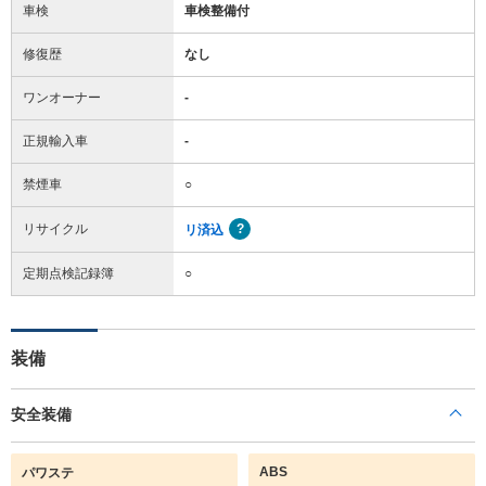
車検
車検整備付
修復歴
なし
ワンオーナー
-
正規輸入車
-
禁煙車
○
リサイクル
リ済込
定期点検記録簿
○
装備
安全装備
ABS
パワステ