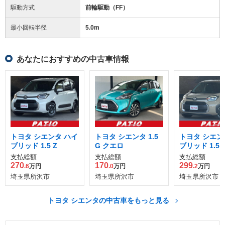
駆動方式
前輪駆動（FF）
最小回転半径
5.0
m
あなたにおすすめの中古車情報
トヨタ シエンタ ハイ
トヨタ シエンタ 1.5
トヨタ シエン
ブリッド 1.5 Z
G クエロ
ブリッド 1.5 
支払総額
支払総額
支払総額
270
170
299
.6
万円
.0
万円
.2
万円
埼玉県所沢市
埼玉県所沢市
埼玉県所沢市
トヨタ シエンタの中古車をもっと見る