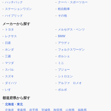
ハッチバック
クーペ・スポーツカー
ステーションワゴン
軽自動車
ハイブリッド
その他
メーカーから探す
トヨタ
メルセデス・ベンツ
レクサス
BMW
日産
アウディ
ホンダ
フォルクスワーゲン
三菱
ポルシェ
マツダ
ミニ
スバル
プジョー
スズキ
シトロエン
ダイハツ
アルファ ロメオ
いすゞ
ボルボ
都道府県から探す
北海道・東北
北海道
青森県
岩手県
宮城県
秋田県
山形県
福島県