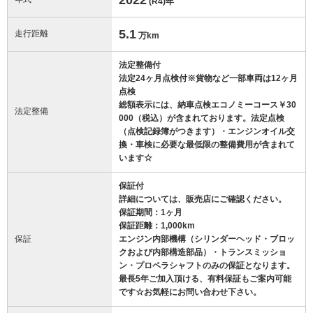
(R4)
年
5.1
走行距離
万km
法定整備付
法定24ヶ月点検付※貨物など一部車両は12ヶ月
点検
総額表示には、納車点検エコノミーコース￥30
法定整備
000（税込）が含まれております。法定点検
（点検記録簿がつきます）・エンジンオイル交
換・車検に必要な最低限の整備費用が含まれて
います☆
保証付
詳細については、販売店にご確認ください。
保証期間：1ヶ月
保証距離：1,000km
保証
エンジン内部機構（シリンダーヘッド・ブロッ
クおよび内部構造部品）・トランスミッショ
ン・プロペラシャフトのみの保証となります。
最長5年ご加入頂ける、有料保証もご案内可能
です☆お気軽にお問い合わせ下さい。