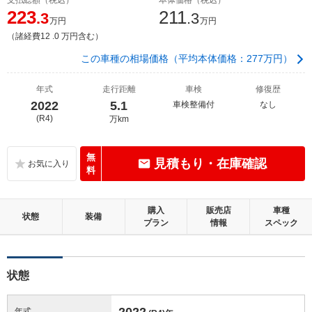
223
211
.3
.3
万円
万円
（諸経費12 .0 万円含む）
この車種の相場価格（平均本体価格：277万円）
年式
走行距離
車検
修復歴
2022
5.1
車検整備付
なし
(R4)
万km
無
見積もり・在庫確認
料
購入
販売店
車種
状態
装備
プラン
情報
スペック
状態
2022
年式