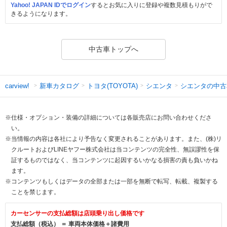
Yahoo! JAPAN IDでログイン
するとお気に入りに登録や複数見積もりがで
きるようになります。
中古車トップへ
新車カタログ
トヨタ(TOYOTA)
シエンタ
シエンタの中古
carview!
※仕様・オプション・装備の詳細については各販売店にお問い合わせくださ
い。
※当情報の内容は各社により予告なく変更されることがあります。また、(株)リ
クルートおよびLINEヤフー株式会社は当コンテンツの完全性、無誤謬性を保
証するものではなく、当コンテンツに起因するいかなる損害の責も負いかね
ます。
※コンテンツもしくはデータの全部または一部を無断で転写、転載、複製する
ことを禁じます。
カーセンサーの支払総額は店頭乗り出し価格です
支払総額（税込） ＝ 車両本体価格＋諸費用