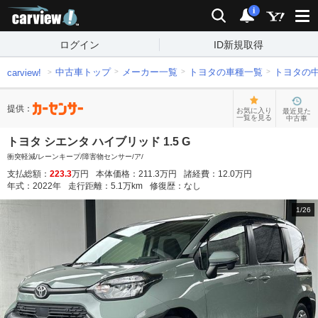
carview!
検索
通知
i
ログイン
ID新規取得
中古車トップ
メーカー一覧
トヨタの車種一覧
トヨタの
carview!
提供：
お気に入り
最近見た
一覧を見る
中古車
トヨタ シエンタ ハイブリッド 1.5 G
衝突軽減/レーンキープ/障害物センサー/ア/
支払総額：
223.3
万円
本体価格：
211.3
万円
諸経費：
12.0
万円
年式：
2022
年
走行距離：
5.1
万km
修復歴：
なし
1
/
26