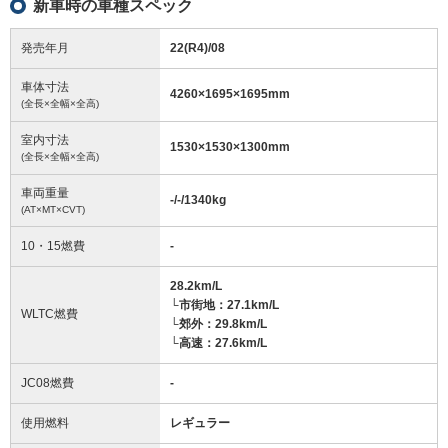
新車時の車種スペック
発売年月
22(R4)/08
車体寸法
4260
×
1695
×
1695
mm
(全長×全幅×全高)
室内寸法
1530
×
1530
×
1300
mm
(全長×全幅×全高)
車両重量
-/-/1340
kg
(AT×MT×CVT)
10・15燃費
-
28.2km/L
└市街地：27.1km/L
WLTC燃費
└郊外：29.8km/L
└高速：27.6km/L
JC08燃費
-
使用燃料
レギュラー