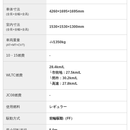
車体寸法
4260
×
1695
×
1695
mm
(全長×全幅×全高)
室内寸法
1530
×
1530
×
1300
mm
(全長×全幅×全高)
車両重量
-/-/1350
kg
(AT×MT×CVT)
10・15燃費
-
28.4km/L
└市街地：27.5km/L
WLTC燃費
└郊外：30.2km/L
└高速：27.8km/L
JC08燃費
-
使用燃料
レギュラー
駆動方式
前輪駆動（FF）
最小回転半径
5.0
m