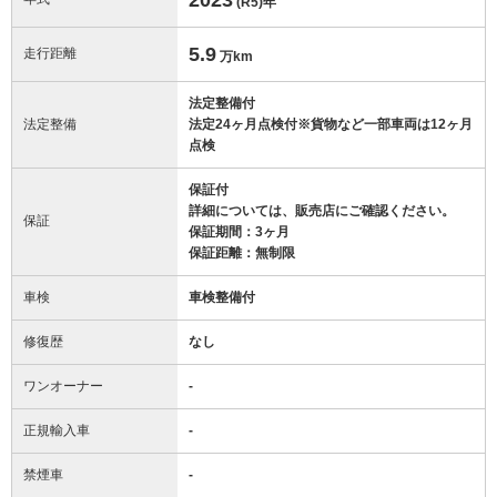
(R5)
年
5.9
走行距離
万km
法定整備付
法定整備
法定24ヶ月点検付※貨物など一部車両は12ヶ月
点検
保証付
詳細については、販売店にご確認ください。
保証
保証期間：3ヶ月
保証距離：無制限
車検
車検整備付
修復歴
なし
ワンオーナー
-
正規輸入車
-
禁煙車
-