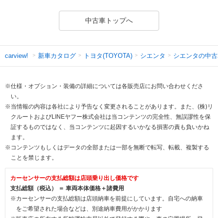
中古車トップへ
新車カタログ
トヨタ(TOYOTA)
シエンタ
シエンタの中古
carview!
※仕様・オプション・装備の詳細については各販売店にお問い合わせくださ
い。
※当情報の内容は各社により予告なく変更されることがあります。また、(株)リ
クルートおよびLINEヤフー株式会社は当コンテンツの完全性、無誤謬性を保
証するものではなく、当コンテンツに起因するいかなる損害の責も負いかね
ます。
※コンテンツもしくはデータの全部または一部を無断で転写、転載、複製する
ことを禁じます。
カーセンサーの支払総額は店頭乗り出し価格です
支払総額（税込） ＝ 車両本体価格＋諸費用
※カーセンサーの支払総額は店頭納車を前提にしています。自宅への納車
をご希望された場合などは、別途納車費用がかかります