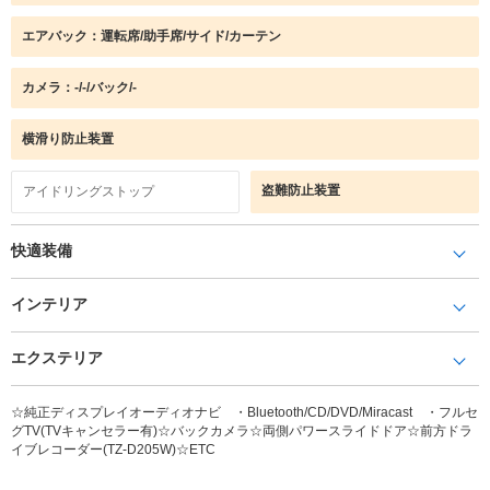
エアバック：運転席/助手席/サイド/カーテン
カメラ：-/-/バック/-
横滑り防止装置
盗難防止装置
アイドリングストップ
快適装備
インテリア
エクステリア
☆純正ディスプレイオーディオナビ ・Bluetooth/CD/DVD/Miracast ・フルセ
グTV(TVキャンセラー有)☆バックカメラ☆両側パワースライドドア☆前方ドラ
イブレコーダー(TZ-D205W)☆ETC