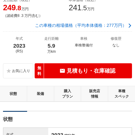
249
241
.8
.5
万円
万円
（諸経費8 .3 万円含む）
この車種の相場価格（平均本体価格：277万円）
年式
走行距離
車検
修復歴
2023
5.9
車検整備付
なし
(R5)
万km
無
見積もり・在庫確認
料
購入
販売店
車種
状態
装備
プラン
情報
スペック
状態
2023
年式