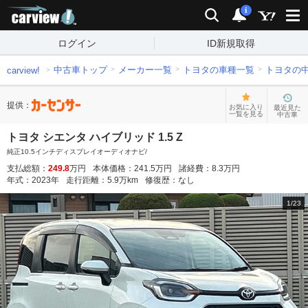
carview!
検索
通知
i
ログイン
ID新規取得
中古車トップ
メーカー一覧
トヨタの車種一覧
トヨタの
carview!
提供：
お気に入り
最近見た
一覧を見る
中古車
トヨタ シエンタ ハイブリッド 1.5 Z
純正10.5インチディスプレイオーディオナビ/
支払総額：
249.8
万円
本体価格：
241.5
万円
諸経費：
8.3
万円
年式：
2023
年
走行距離：
5.9
万km
修復歴：
なし
1
/
23