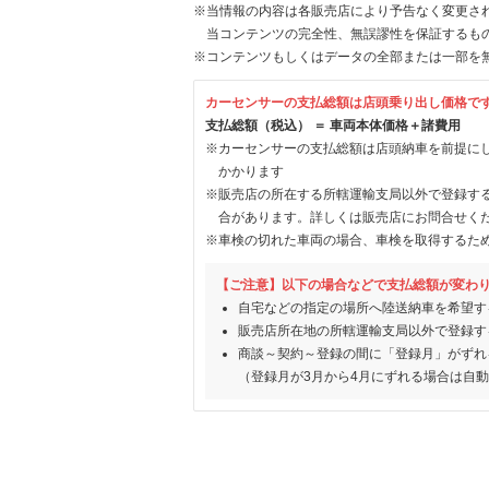
※当情報の内容は各販売店により予告なく変更され
当コンテンツの完全性、無誤謬性を保証するも
※コンテンツもしくはデータの全部または一部を
カーセンサーの支払総額は店頭乗り出し価格で
支払総額（税込） ＝ 車両本体価格＋諸費用
※カーセンサーの支払総額は店頭納車を前提に
かかります
※販売店の所在する所轄運輸支局以外で登録す
合があります。詳しくは販売店にお問合せく
※車検の切れた車両の場合、車検を取得するた
【ご注意】以下の場合などで支払総額が変わ
自宅などの指定の場所へ陸送納車を希望す
販売店所在地の所轄運輸支局以外で登録す
商談～契約～登録の間に「登録月」がずれ
（登録月が3月から4月にずれる場合は自