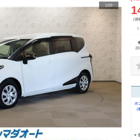
1
/
20
1
（諸
2
ホ
（