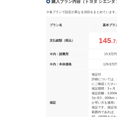
購入プラン内容（トヨタ シエンタ 1
※各プランで設定が異なる項目をまとめています
プラン名
基本プラ
145
.7
支払総額（税込）
※内：諸費用
15
.9
万円
※内：本体価格
129
.8
万
保証付
詳細については、
にご確認ください
保証期間：3ヶ月
保証距離：3,000
3か月3，000km
保証
か早い方を適用）
保証です。保証項
範囲内であれば、
50，000円まで