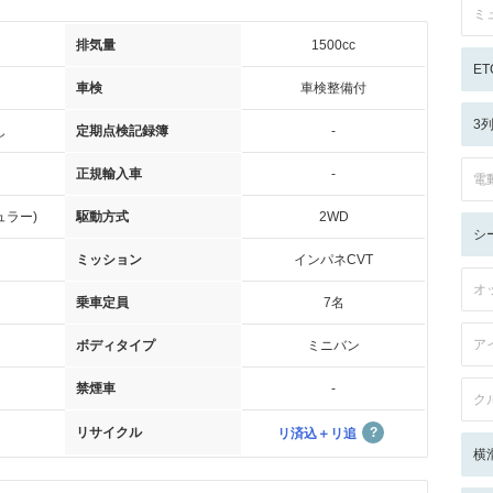
ミ
排気量
1500cc
ET
車検
車検整備付
3
し
定期点検記録簿
-
正規輸入車
-
電
ュラー)
駆動方式
2WD
シ
ミッション
インパネCVT
オ
乗車定員
7名
ア
ボディタイプ
ミニバン
禁煙車
-
ク
リサイクル
リ済込＋リ追
横