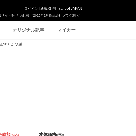
ログイン
[
新規取得
]
Yahoo! JAPAN
サイト5社との比較（2026年2月株式会社プラグ調べ）
オリジナル記事
マイカー
純正SDナビ 7人乗
払総額
本体価格
(税込)
(税込)