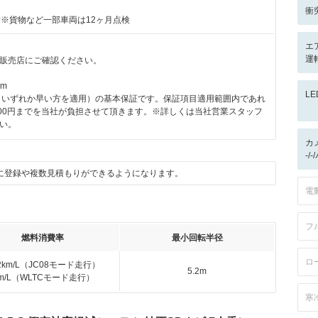
衝
付※貨物など一部車両は12ヶ月点検
エ
運
販売店にご確認ください。
km
L
km（いずれか早い方を適用）の基本保証です。保証項目適用範囲内であれ
000円までを当社が負担させて頂きます。※詳しくは当社営業スタッフ
い。
カ
-/
に登録や複数見積もりができるようになります。
電
フ
燃料消費率
最小回転半径
ロ
.2km/L（JC08モード走行）
5.2m
km/L（WLTCモード走行）
寒