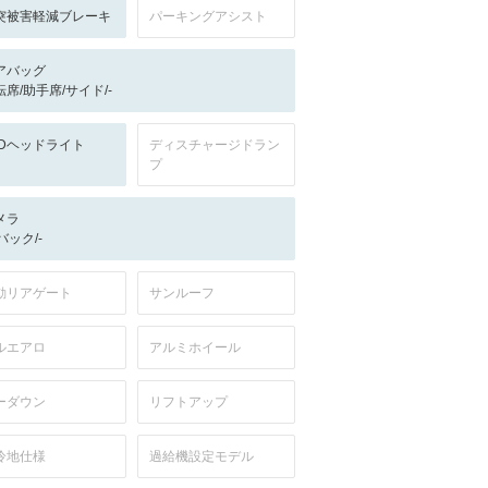
突被害軽減ブレーキ
パーキングアシスト
アバッグ
転席/助手席/サイド/-
EDヘッドライト
ディスチャージドラン
プ
メラ
-/バック/-
動リアゲート
サンルーフ
ルエアロ
アルミホイール
ーダウン
リフトアップ
冷地仕様
過給機設定モデル