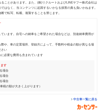
ることがあります。また、(株)リクルートおよびLINEヤフー株式会社は
のではなく、当コンテンツに起因するいかなる損害の責も負いかねます。
無断で転写、転載、複製することを禁じます。
す
しています。自宅への納車をご希望された場合などは、別途納車費用が
る際や、車の定置場所、登録月によって、手数料や税金の額が異なる場
ださい
めに必要な費用も含まれています
ります
る場合
る場合
る場合
動車税の額が大きく上がります）
中古車一覧に戻る