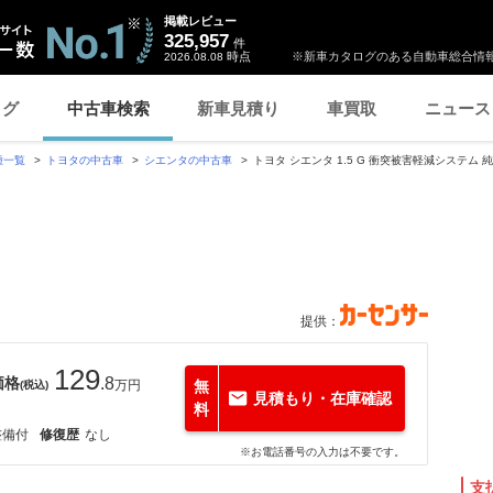
掲載レビュー
325,957
件
時点
※新車カタログのある自動車総合情報
2026.08.08
ログ
中古車検索
新車見積り
車買取
ニュース
種一覧
トヨタの中古車
シエンタの中古車
トヨタ シエンタ 1.5 G 衝突被害軽減システム 
提供：
129
価格
.8
万円
無
(税込)
見積もり・在庫確認
料
整備付
修復歴
なし
※お電話番号の入力は不要です。
支