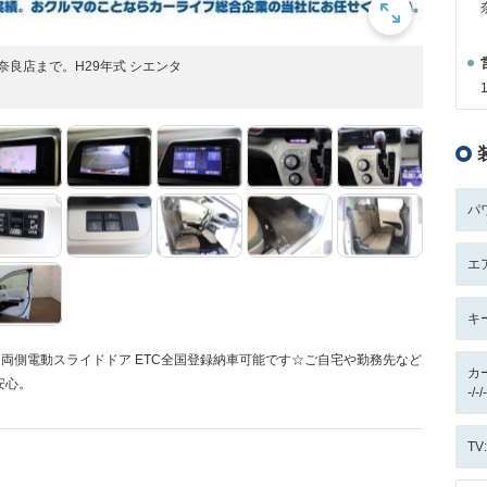
ト奈良店まで。H29年式 シエンタ
パ
エ
キ
ラ 両側電動スライドドア ETC全国登録納車可能です☆ご自宅や勤務先など
カ
安心。
-/
T