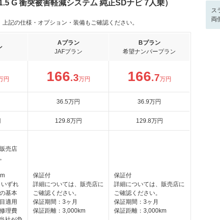
.5 G 衝突被害軽減システム 純正SDナビ 7人乗）
ス
両
。上記の仕様・オプション・装備もご確認ください。
Aプラン
Bプラン
ン
JAFプラン
希望ナンバープラン
166
166
.3
.7
万円
万円
万円
36
.5
万円
36
.9
万円
円
129
.8
万円
129
.8
万円
販売店
。
km
保証付
保証付
（いずれ
詳細については、販売店に
詳細については、販売店に
の基本
ご確認ください。
ご確認ください。
目適用
保証期間：3ヶ月
保証期間：3ヶ月
修理費
保証距離：3,000km
保証距離：3,000km
を当社が負