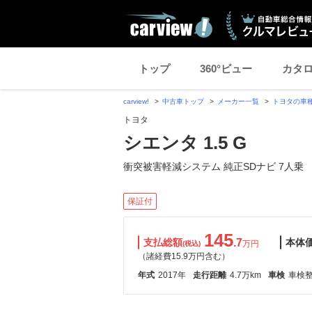
トップ
360°ビュー
カタ
carview!
中古車トップ
メーカー一覧
トヨタの車
トヨタ
シエンタ 1.5 G
衝突被害軽減システム 純正SDナビ 7人乗
保証付
145
支払総額
.7
本体
万円
(税込)
（諸経費15.9万円含む）
年式
2017年
走行距離
4.7万km
車検
車検