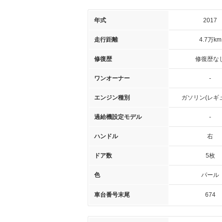
年式
2017
走行距離
4.7万km
修復歴
修復歴な
ワンオーナー
-
エンジン種別
ガソリン(レギ
過給機設定モデル
-
ハンドル
右
ドア数
5枚
色
パール
車台番号末尾
674