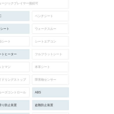
ュージックプレイヤー接続可
C
ベンチシート
列シート
ウォークスルー
動シート
シートエアコン
ートヒーター
フルフラットシート
ットマン
本革シート
イドリングストップ
障害物センサー
ルーズコントロール
ABS
滑り防止装置
盗難防止装置