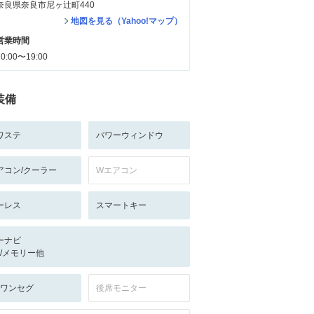
奈良県奈良市尼ヶ辻町440
地図を見る（Yahoo!マップ）
営業時間
10:00〜19:00
装備
ワステ
パワーウィンドウ
アコン/クーラー
Wエアコン
ーレス
スマートキー
ーナビ
-/-/メモリー他
V:ワンセグ
後席モニター