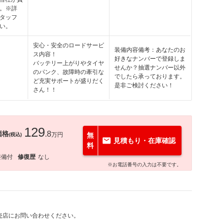
。※詳
タッフ
い。
安心・安全のロードサービ
装備内容備考：あなたのお
ス内容！
好きなナンバーで登録しま
バッテリー上がりやタイヤ
せんか？抽選ナンバー以外
のパンク、故障時の牽引な
でしたら承っております。
ど充実サポートが盛りだく
是非ご検討ください！
さん！！
129
価格
.8
万円
無
(税込)
見積もり・在庫確認
料
整備付
修復歴
なし
※お電話番号の入力は不要です。
売店にお問い合わせください。