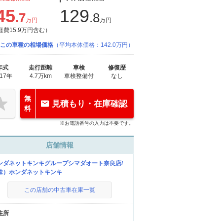
45
129
.7
.8
万円
万円
経費15.9万円含む）
この車種の相場価格
（平均本体価格：142.0万円）
年式
走行距離
車検
修復歴
017年
4.7万km
車検整備付
なし
無
見積もり・在庫確認
料
※お電話番号の入力は不要です。
店舗情報
ンダネットキンキグループシマダオート奈良店/
株）ホンダネットキンキ
この店舗の中古車在庫一覧
住所