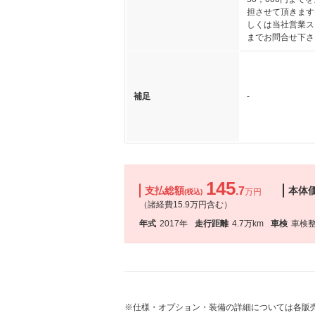
担させて頂きます
しくは当社営業ス
までお問合せ下さ
補足
-
145
支払総額
.7
本体
万円
(税込)
（諸経費15.9万円含む）
年式
2017年
走行距離
4.7万km
車検
車検
※仕様・オプション・装備の詳細については各販