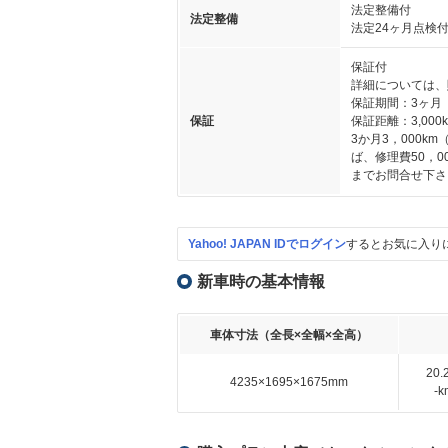
法定整備付
法定整備
法定24ヶ月点検
保証付
詳細については、
保証期間：3ヶ月
保証
保証距離：3,000
3か月3，000
ば、修理費50，
までお問合せ下さ
Yahoo! JAPAN IDでログイン
するとお気に入り
新車時の基本情報
車体寸法（全長×全幅×全高）
20
4235×1695×1675mm
-