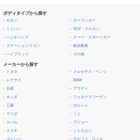
ボディタイプから探す
セダン
オープンカー
ミニバン
SUV・クロカン
ハッチバック
クーペ・スポーツカー
ステーションワゴン
軽自動車
ハイブリッド
その他
メーカーから探す
トヨタ
メルセデス・ベンツ
レクサス
BMW
日産
アウディ
ホンダ
フォルクスワーゲン
三菱
ポルシェ
マツダ
ミニ
スバル
プジョー
スズキ
シトロエン
ダイハツ
アルファ ロメオ