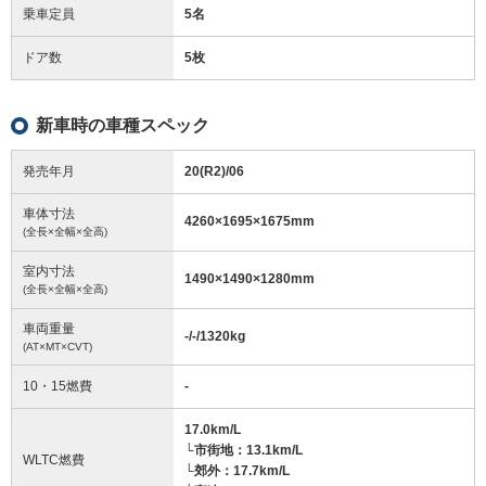
乗車定員
5名
ドア数
5枚
新車時の車種スペック
発売年月
20(R2)/06
車体寸法
4260
×
1695
×
1675
mm
(全長×全幅×全高)
室内寸法
1490
×
1490
×
1280
mm
(全長×全幅×全高)
車両重量
-/-/1320
kg
(AT×MT×CVT)
10・15燃費
-
17.0km/L
└市街地：13.1km/L
WLTC燃費
└郊外：17.7km/L