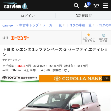
carview!
検索
通知
i
ログイン
ID新規取得
中古車トップ
メーカー一覧
トヨタの車種一覧
トヨタの
carview!
提供：
お気に入り
最近見た
一覧を見る
中古車
トヨタ シエンタ 1.5 ファンベース G セーフティ エディショ
ン
ナビゲーション/
支払総額：
168.1
万円
本体価格：
158.0
万円
諸経費：
10.1
万円
年式：
2020
年
走行距離：
3.4
万km
修復歴：
なし
1
/
20