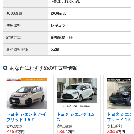
└高速：19.0km/L
JC08燃費
20.0km/L
使用燃料
レギュラー
駆動方式
前輪駆動（FF）
最小回転半径
5.2
m
あなたにおすすめの中古車情報
トヨタ シエンタ ハイ
トヨタ シエンタ 1.5
トヨタ シエン
ブリッド 1.5 Z
G
ブリッド 1.5 
支払総額
支払総額
支払総額
275
134
244
.6
万円
.8
万円
.4
万円