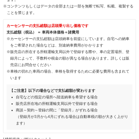
※コンテンツもしくはデータの全部または一部を無断で転写、転載、複製する
ことを禁じます。
カーセンサーの支払総額は店頭乗り出し価格です
支払総額（税込） ＝ 車両本体価格＋諸費用
※カーセンサーの支払総額は店頭納車を前提にしています。自宅への納車
をご希望された場合などは、別途納車費用がかかります
※販売店の所在する所轄運輸支局以外で登録する際や、車の定置場所、登
録月によって、手数料や税金の額が異なる場合があります。詳しくは販
売店にお問合せください
※車検の切れた車両の場合、車検を取得するために必要な費用も含まれて
います
【ご注意】以下の場合などで支払総額が変わります
自宅などの指定の場所へ陸送納車を希望する場合
販売店所在地の所轄運輸支局以外で登録する場合
商談～契約～登録の間に「登録月」がずれる場合
（登録月が3月から4月にずれる場合は自動車税の額が大きく上がり
ます）