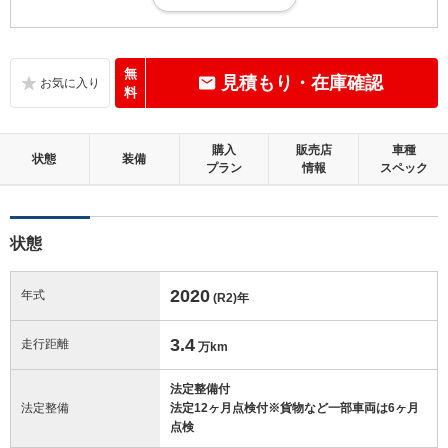
走行距離が10万キロ以内で、きれいな状態です。
B
内装：
いたみ、汚れなどは少なく、全体的に良好な状態です。
無
見積もり・在庫確認
料
B
外装：
距離、年式相応の軽微なキズやへこみ等はあるものの、目立つものはほ
購入
販売店
車種
とんどない良好な状態です。
状態
装備
プラン
情報
スペック
この中古車の「車両品質評価書」を見る
状態
2020
年式
(R2)
年
3.4
走行距離
万km
法定整備付
法定整備
法定12ヶ月点検付※貨物など一部車両は6ヶ月
点検