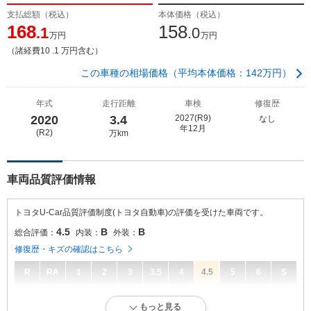
支払総額（税込）
本体価格（税込）
168
158
.1
.0
万円
万円
（諸経費10 .1 万円含む）
この車種の相場価格（平均本体価格：142万円）
年式
走行距離
車検
修復歴
2020
3.4
2027(R9)
なし
年12月
(R2)
万km
車両品質評価情報
トヨタU-Car品質評価制度(トヨタ自動車)の評価を受けた車両です。
4.5
B
B
総合評価：
内装：
外装：
修復歴・キズの確認はこちら
R
RA
1
2
3
3.5
4
4.5
5
6
S
4.5
総合評価：
もっと見る