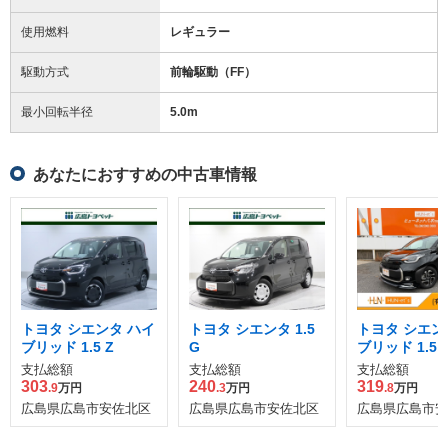
使用燃料
レギュラー
駆動方式
前輪駆動（FF）
最小回転半径
5.0
m
あなたにおすすめの中古車情報
トヨタ シエンタ ハイ
トヨタ シエンタ 1.5
トヨタ シエン
ブリッド 1.5 Z
G
ブリッド 1.5 
支払総額
支払総額
支払総額
303
240
319
.9
万円
.3
万円
.8
万円
広島県広島市安佐北区
広島県広島市安佐北区
広島県広島市安