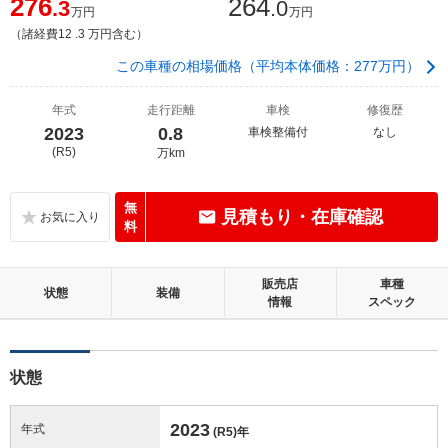
276
264
.3
.0
万円
万円
（諸経費12 .3 万円含む）
この車種の相場価格（平均本体価格：277万円）
年式
走行距離
車検
修復歴
2023
0.8
車検整備付
なし
(R5)
万km
無
見積もり・在庫確認
料
販売店
車種
状態
装備
情報
スペック
状態
2023
年式
(R5)
年