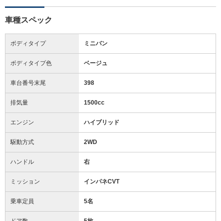
車種スペック
ボディタイプ
ミニバン
ボディタイプ色
ベージュ
車台番号末尾
398
排気量
1500cc
エンジン
ハイブリッド
駆動方式
2WD
ハンドル
右
ミッション
インパネCVT
乗車定員
5名
ドア数
5枚