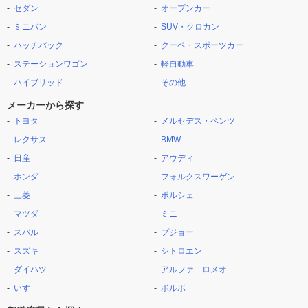
セダン
オープンカー
ミニバン
SUV・クロカン
ハッチバック
クーペ・スポーツカー
ステーションワゴン
軽自動車
ハイブリッド
その他
メーカーから探す
トヨタ
メルセデス・ベンツ
レクサス
BMW
日産
アウディ
ホンダ
フォルクスワーゲン
三菱
ポルシェ
マツダ
ミニ
スバル
プジョー
スズキ
シトロエン
ダイハツ
アルファ ロメオ
いすゞ
ボルボ