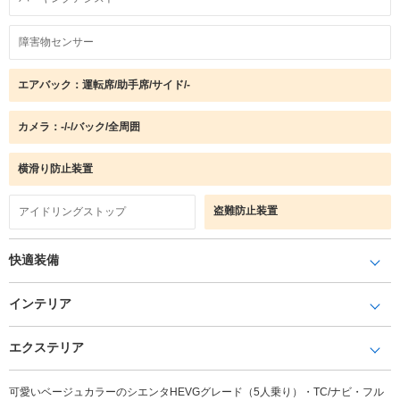
障害物センサー
エアバック：運転席/助手席/サイド/-
カメラ：-/-/バック/全周囲
横滑り防止装置
盗難防止装置
アイドリングストップ
快適装備
インテリア
エクステリア
可愛いベージュカラーのシエンタHEVGグレード（5人乗り）・TC/ナビ・フル