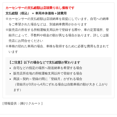
カーセンサーの支払総額は店頭乗り出し価格です
支払総額（税込） ＝ 車両本体価格＋諸費用
※カーセンサーの支払総額は店頭納車を前提にしています。自宅への納車
をご希望された場合などは、別途納車費用がかかります
※販売店の所在する所轄運輸支局以外で登録する際や、車の定置場所、登
録月によって、手数料や税金の額が異なる場合があります。詳しくは販
売店にお問合せください
※車検の切れた車両の場合、車検を取得するために必要な費用も含まれて
います
【ご注意】以下の場合などで支払総額が変わります
自宅などの指定の場所へ陸送納車を希望する場合
販売店所在地の所轄運輸支局以外で登録する場合
商談～契約～登録の間に「登録月」がずれる場合
（登録月が3月から4月にずれる場合は自動車税の額が大きく上がり
ます）
[ 情報提供：(株)リクルート ]