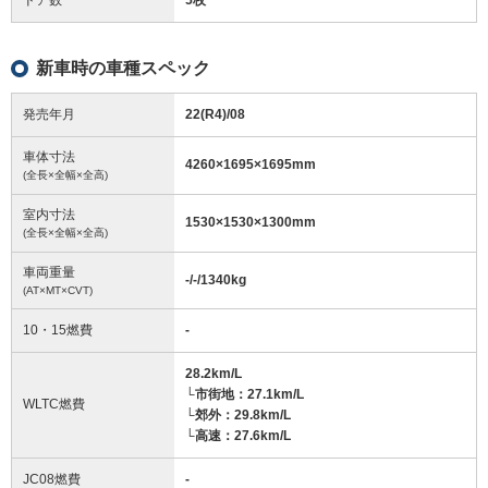
新車時の車種スペック
発売年月
22(R4)/08
車体寸法
4260
×
1695
×
1695
mm
(全長×全幅×全高)
室内寸法
1530
×
1530
×
1300
mm
(全長×全幅×全高)
車両重量
-/-/1340
kg
(AT×MT×CVT)
10・15燃費
-
28.2km/L
└市街地：27.1km/L
WLTC燃費
└郊外：29.8km/L
└高速：27.6km/L
JC08燃費
-