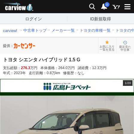
carview!
検索
通知
i
ログイン
ID新規取得
中古車トップ
メーカー一覧
トヨタの車種一覧
トヨタの
carview!
提供：
お気に入り
最近見た
一覧を見る
中古車
トヨタ シエンタ ハイブリッド 1.5 G
支払総額：
276.3
万円
本体価格：
264.0
万円
諸経費：
12.3
万円
年式：
2023
年
走行距離：
0.8
万km
修復歴：
なし
1
/
20