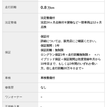
0.8
走行距離
万km
法定整備付
法定整備
法定24ヶ月点検付※貨物など一部車両は12ヶ月
点検
保証付
詳細については、販売店にご確認ください。
保証期間：1年
保証距離：無制限
保証
ロングラン保証1年＜走行距離無制限＞ ＋ハ
イブリッド保証＜保証期間は初度登録年月から
10年目まで、もしくは3年間のいずれか長い
方。但し走行距離20万キロまで＞
車検
車検整備付
修復歴
なし
ワンオーナー
○
正規輸入車
-