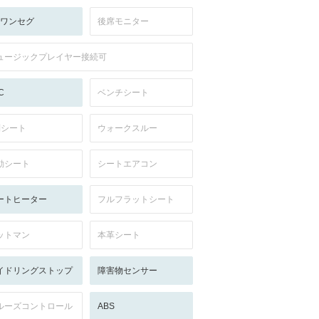
V:ワンセグ
後席モニター
ュージックプレイヤー接続可
C
ベンチシート
列シート
ウォークスルー
動シート
シートエアコン
ートヒーター
フルフラットシート
ットマン
本革シート
イドリングストップ
障害物センサー
ルーズコントロール
ABS