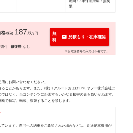
期間：3年保証距離：無制
限
187
価格
.6
万円
無
(税込)
見積もり・在庫確認
料
整備付
修復歴
なし
※お電話番号の入力は不要です。
売店にお問い合わせください。
ることがあります。また、(株)リクルートおよびLINEヤフー株式会社は
のではなく、当コンテンツに起因するいかなる損害の責も負いかねます。
無断で転写、転載、複製することを禁じます。
す
しています。自宅への納車をご希望された場合などは、別途納車費用が