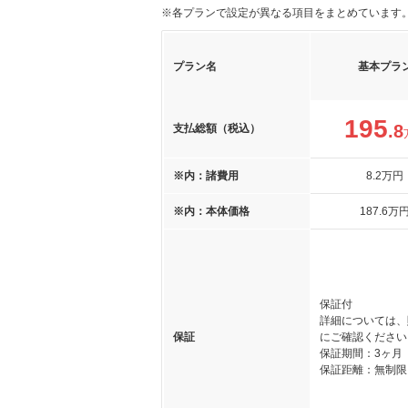
※各プランで設定が異なる項目をまとめています
プラン名
基本プラ
195
.8
支払総額（税込）
※内：諸費用
8
.2
万円
※内：本体価格
187
.6
万
保証付
詳細については、
保証
にご確認ください
保証期間：3ヶ月
保証距離：無制限