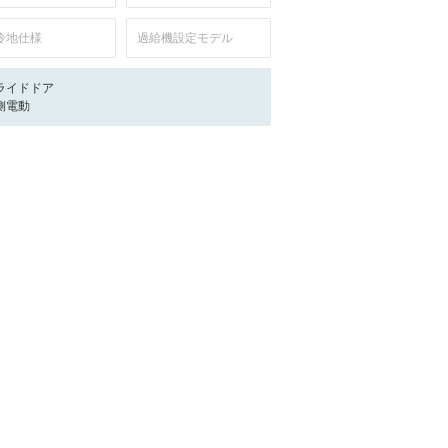
冷地仕様
過給機設定モデル
ライドドア
側電動