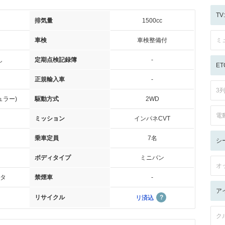
T
排気量
1500cc
車検
車検整備付
ミ
し
定期点検記録簿
-
ET
正規輸入車
-
3
ュラー)
駆動方式
2WD
電
ミッション
インパネCVT
乗車定員
7名
シ
ボディタイプ
ミニバン
オ
タ
禁煙車
-
ア
リサイクル
リ済込
ク