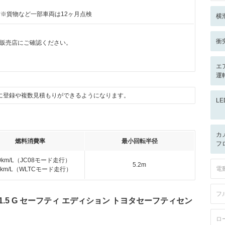
付※貨物など一部車両は12ヶ月点検
横
衝
販売店にご確認ください。
エ
運
に登録や複数見積もりができるようになります。
L
カ
燃料消費率
最小回転半径
フ
.0km/L（JC08モード走行）
5.2m
電
.0km/L（WLTCモード走行）
フ
.5 G セーフティ エディション トヨタセーフティセン
ロ