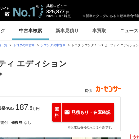
掲載レビュー
325,877
件
時点
※新車カタログのある自動車総合情報
2026.08.07
ログ
中古車検索
新車見積り
車買取
ニュース
種一覧
トヨタの中古車
シエンタの中古車
トヨタ シエンタ 1.5 G セーフティ エディ
ーフティ エディション
キ
提供：
187
価格
.6
万円
無
(税込)
見積もり・在庫確認
料
整備付
修復歴
なし
※お電話番号の入力は不要です。
支