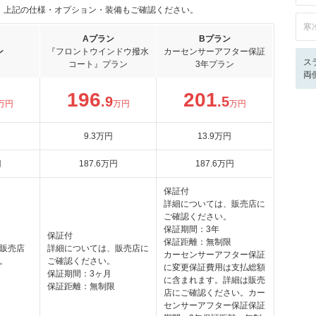
。上記の仕様・オプション・装備もご確認ください。
寒
Aプラン
Bプラン
ン
『フロントウインドウ撥水
カーセンサーアフター保証
ス
コート』プラン
3年プラン
両
196
201
.9
.5
万円
万円
万円
9
.3
万円
13
.9
万円
円
187
.6
万円
187
.6
万円
保証付
詳細については、販売店に
ご確認ください。
保証期間：3年
保証付
保証距離：無制限
販売店
詳細については、販売店に
カーセンサーアフター保証
。
ご確認ください。
に変更保証費用は支払総額
保証期間：3ヶ月
に含まれます。詳細は販売
保証距離：無制限
店にご確認ください。カー
センサーアフター保証保証