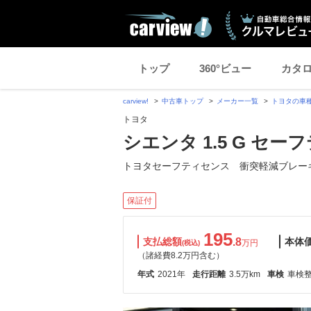
トップ
360°ビュー
カタ
carview!
中古車トップ
メーカー一覧
トヨタの車
トヨタ
シエンタ 1.5 G セ
トヨタセーフティセンス 衝突軽減ブレー
保証付
195
支払総額
.8
本体
万円
(税込)
（諸経費8.2万円含む）
年式
2021年
走行距離
3.5万km
車検
車検