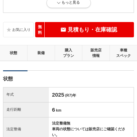
もっと見る
新車登録後36ヶ月未満、走行距離3万km以下で、内外装にダメージがほ
とんどない、とても綺麗な状態です。
内装：
無
見積もり・在庫確認
無キズ、もしくは傷みや汚れなどがほぼない、とても綺麗な状態です。
料
外装：
購入
販売店
車種
無キズ、もしくはキズやヘコミなどがほぼない、とても綺麗な状態で
状態
装備
プラン
情報
スペック
す。
修復歴：無
状態
この中古車の「車両品質評価書」を見る
2025
年式
(R7)
年
6
走行距離
km
法定整備無
法定整備
車両の状態については販売店にご確認くださ
い。