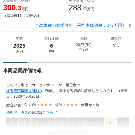
300
288
.3
.8
万円
万円
（諸経費11 .5 万円含む）
この車種の相場価格（平均本体価格：277万円）
年式
走行距離
車検
修復歴
2025
6
2027(R9)
なし
年2月
(R7)
km
車両品質評価情報
この中古車は、カーセンサーnetが、第三者の
検査専門機関（AIS）
に依頼し、車両を客観的に評価したものです。（検査
日：2026年5月26日）
6
内装：
外装：
修復歴：無
総合評価：
修復歴・キズの確認はこちら
R
1
2
3
3.5
4
4.5
5
6
S
6
総合評価：