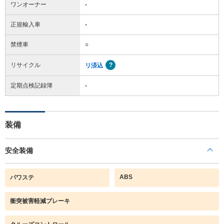
ワンオーナー
-
正規輸入車
-
禁煙車
○
リサイクル
リ済込
定期点検記録簿
-
装備
安全装備
ABS
パワステ
衝突被害軽減ブレーキ