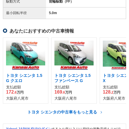
駆動方式
前輪駆動（FF）
最小回転半径
5.0
m
あなたにおすすめの中古車情報
トヨタ シエンタ 1.5
トヨタ シエンタ 1.5
トヨタ シエンタ
G クエロ
ファンベース G
X
支払総額
支払総額
支払総額
172
169
128
.6
万円
.6
万円
.2
万円
大阪府八尾市
大阪府八尾市
大阪府八尾市
トヨタ シエンタの中古車をもっと見る
Yahoo! JAPAN IDでログイン
するとお気に入りに登録や複数見積もりがで