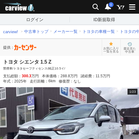
carview!
検索
通知
i
ログイン
ID新規取得
中古車トップ
メーカー一覧
トヨタの車種一覧
トヨタの
carview!
提供：
お気に入り
最近見た
一覧を見る
中古車
トヨタ シエンタ 1.5 Z
禁煙車/トヨタセーフティセンス/純正10.5イ/
支払総額：
300.3
万円
本体価格：
288.8
万円
諸経費：
11.5
万円
6
km
年式：
2025
年
走行距離：
修復歴：
なし
1
/
23