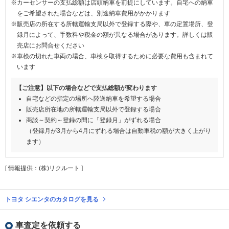
※カーセンサーの支払総額は店頭納車を前提にしています。自宅への納車
をご希望された場合などは、別途納車費用がかかります
※販売店の所在する所轄運輸支局以外で登録する際や、車の定置場所、登
録月によって、手数料や税金の額が異なる場合があります。詳しくは販
売店にお問合せください
※車検の切れた車両の場合、車検を取得するために必要な費用も含まれて
います
【ご注意】以下の場合などで支払総額が変わります
自宅などの指定の場所へ陸送納車を希望する場合
販売店所在地の所轄運輸支局以外で登録する場合
商談～契約～登録の間に「登録月」がずれる場合
（登録月が3月から4月にずれる場合は自動車税の額が大きく上がり
ます）
[ 情報提供：(株)リクルート ]
トヨタ シエンタのカタログを見る
車査定を依頼する