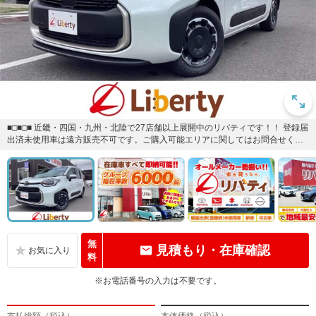
■□■□■ 近畿・四国・九州・北陸で27店舗以上展開中のリバティです！！ 登録届
出済未使用車は遠方販売不可です。ご購入可能エリアに関してはお問合せくだ
さい。■□■□■
無
見積もり・在庫確認
料
※お電話番号の入力は不要です。
支払総額（税込）
本体価格（税込）