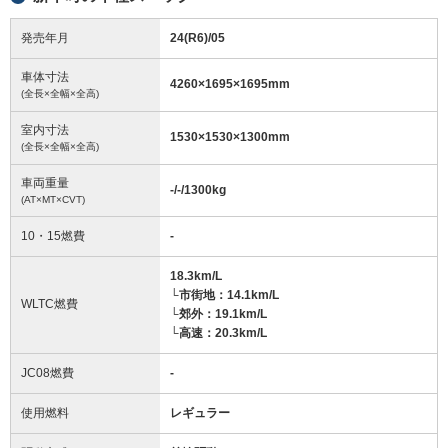
発売年月
24(R6)/05
車体寸法
4260
×
1695
×
1695
mm
(全長×全幅×全高)
室内寸法
1530
×
1530
×
1300
mm
(全長×全幅×全高)
車両重量
-/-/1300
kg
(AT×MT×CVT)
10・15燃費
-
18.3km/L
└市街地：14.1km/L
WLTC燃費
└郊外：19.1km/L
└高速：20.3km/L
JC08燃費
-
使用燃料
レギュラー