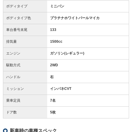
ボディタイプ
ミニバン
ボディタイプ色
プラチナホワイトパールマイカ
車台番号末尾
133
排気量
1500cc
エンジン
ガソリン(レギュラー)
駆動方式
2WD
ハンドル
右
ミッション
インパネCVT
乗車定員
7名
ドア数
5枚
新車時の車種スペック