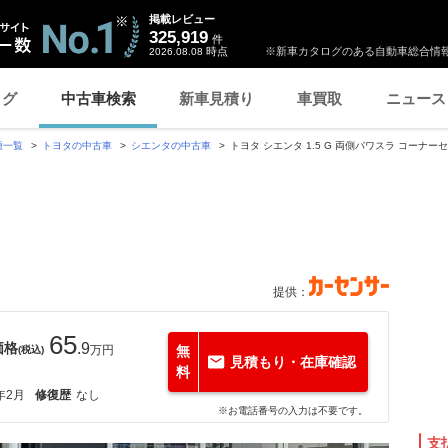
掲載レビュー
325,919
件
時点
※新車カタログのある自動車総合情報
2026.08.08
ログ
中古車検索
新車見積り
車買取
ニュース
種一覧
トヨタの中古車
シエンタの中古車
トヨタ シエンタ 1.5 G 両側パワスラ コーナー
提供：
65
価格
.9
万円
無
(税込)
見積もり・在庫確認
料
年2月
修復歴
なし
※お電話番号の入力は不要です。
支