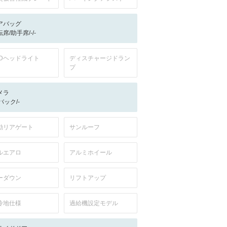
アバッグ
席/助手席/-/-
EDヘッドライト
ディスチャージドラン
プ
メラ
-/バック/-
動リアゲート
サンルーフ
ルエアロ
アルミホイール
ーダウン
リフトアップ
冷地仕様
過給機設定モデル