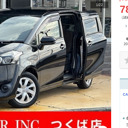
1
/
22
7
（諸
2
C