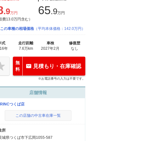
8
65
.9
.9
万円
万円
経費13.0万円含む）
この車種の相場価格
（平均本体価格：142.0万円）
年式
走行距離
車検
修復歴
016年
7.6万km
2027年2月
なし
無
見積もり・在庫確認
料
※お電話番号の入力は不要です。
店舗情報
ARINCつくば店
この店舗の中古車在庫一覧
住所
茨城県つくば市下広岡1055-587