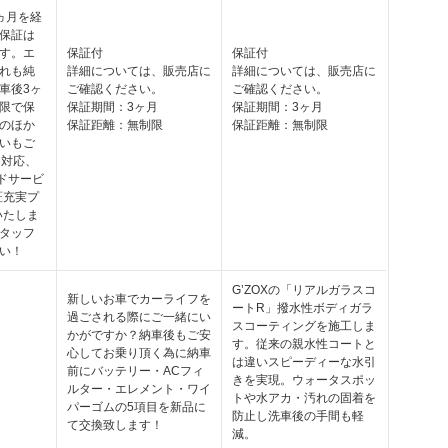
ヵ月を経
保証は
す。エ
保証付
保証付
れも純
詳細については、販売店に
詳細については、販売店に
車後3ヶ
ご確認ください。
ご確認ください。
限で保
保証期間：3ヶ月
保証期間：3ヶ月
のほか
保証距離：無制限
保証距離：無制限
いもご
間対応、
ードサービ
証充実プ
いたしま
タッフ
い！
G’ZOXの「リアルガラスコ
新しいお車でカーライフを
ートR」撥水性ボディガラ
過ごされる際にご一緒にい
スコーティングを施工しま
かがですか？納車後もご安
す。従来の親水性コートと
心してお乗り頂く為に納車
は違いスピーディーな水引
前にバッテリー・ACフィ
きを実現。ウォータスポッ
ルター・エレメント・ワイ
トや水アカ・汚れの固着を
パーゴムの5項目を新品に
防止し洗車後の手間も軽
て交換致します！
減。