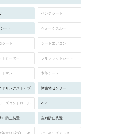
C
ベンチシート
列シート
ウォークスルー
動シート
シートエアコン
ートヒーター
フルフラットシート
ットマン
本革シート
イドリングストップ
障害物センサー
ルーズコントロール
ABS
滑り防止装置
盗難防止装置
突被害軽減ブレーキ
パーキングアシスト