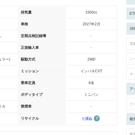
排気量
1500cc
ET
車検
2027年2月
3
し
定期点検記録簿
-
電
正規輸入車
-
シ
ュラー)
駆動方式
2WD
ミッション
インパネCVT
オ
乗車定員
6名
ア
ボディタイプ
ミニバン
ク
イカ
禁煙車
-
リサイクル
リ済込
横
衝