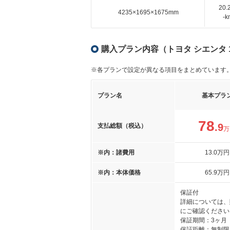
20
4235×1695×1675mm
-
購入プラン内容（トヨタ シエンタ 1
※各プランで設定が異なる項目をまとめています
プラン名
基本プラ
78
.9
支払総額（税込）
万
※内：諸費用
13
.0
万円
※内：本体価格
65
.9
万円
保証付
詳細については、
にご確認ください
保証期間：3ヶ月
保証距離：無制限