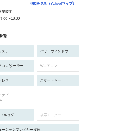
地図を見る（Yahoo!マップ）
営業時間
09:00〜18:30
装備
ワステ
パワーウィンドウ
アコン/クーラー
Wエアコン
ーレス
スマートキー
ーナビ
/-
V:フルセグ
後席モニター
ュージックプレイヤー接続可