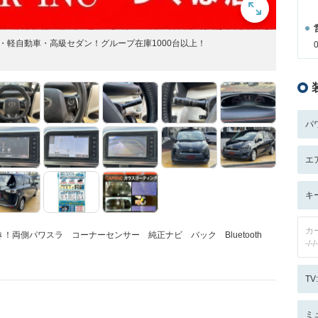
・軽自動車・高級セダン！グループ在庫1000台以上！
パ
エ
キ
カ
両側パワスラ コーナーセンサー 純正ナビ バック Bluetooth
-/-/-
T
ミ