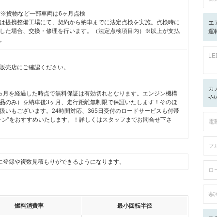
付※貨物など一部車両は6ヶ月点検
は提携整備工場にて、契約から納車までに法定点検を実施。点検時に
エ
した場合、交換・修理を行います。（法定点検項目内）※以上が支払
運転
。
L
販売店にご確認ください。
カ
ヵ月を経過した時点で無料保証は有効切れとなります。エンジン機構
-/
品のみ）を納車後3ヶ月、走行距離無制限で保証いたします！そのほ
扱いもございます。24時間対応、365日受付のロードサービスも付帯
ラン”をおすすめいたします。！詳しくはスタッフまでお問合せ下さ
電
フ
に登録や複数見積もりができるようになります。
ロ
寒
燃料消費率
最小回転半径