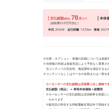
78
支払総額
.9
本体
万円
(税込)
（諸経費13.0万円含む）
年式
2016年
走行距離
7.6万km
車検
2027
※仕様・オプション・装備の詳細については各販
※当情報の内容は各販売店により予告なく変更され
当コンテンツの完全性、無誤謬性を保証するも
※コンテンツもしくはデータの全部または一部を
カーセンサーの支払総額は店頭乗り出し価格で
支払総額（税込） ＝ 車両本体価格＋諸費用
※カーセンサーの支払総額は店頭納車を前提に
かかります
※販売店の所在する所轄運輸支局以外で登録す