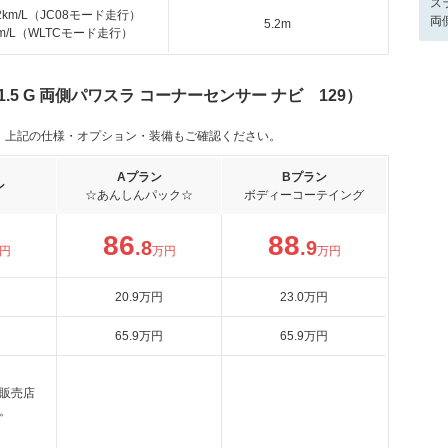
ス
.2km/L（JC08モード走行）
両
5.2m
km/L（WLTCモード走行）
.5 G 両側パワスラ コーナーセンサー ナビ 129）
。上記の仕様・オプション・装備もご確認ください。
Aプラン
Bプラン
ン
☆あんしんパック☆
ボディーコーテイング
86
88
.8
.9
円
万円
万円
20
.9
万円
23
.0
万円
65
.9
万円
65
.9
万円
販売店
。