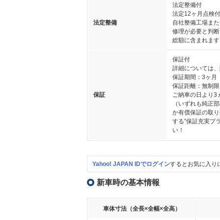
法定整備付
法定12ヶ月点検
法定整備
自社整備工場また
修理が必要と判断
総額に含まれます
保証付
詳細については、
保証期間：3ヶ月
保証距離：無制限
保証
ご納車の日より3
（いずれも純正部
か有償保証の取り
する”保証充実プ
い！
Yahoo! JAPAN IDでログイン
するとお気に入り
新車時の基本情報
車体寸法（全長×全幅×全高）