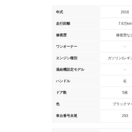
年式
2016
走行距離
7.6万km
修復歴
修復歴な
ワンオーナー
-
エンジン種別
ガソリン(レギ
過給機設定モデル
-
ハンドル
右
ドア数
5枚
色
ブラックマ
車台番号末尾
293