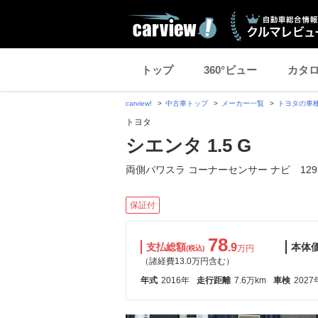
トップ
360°ビュー
カタ
carview!
中古車トップ
メーカー一覧
トヨタの車
トヨタ
シエンタ 1.5 G
両側パワスラ コーナーセンサー ナビ 129
保証付
78
支払総額
.9
本体
万円
(税込)
（諸経費13.0万円含む）
年式
2016年
走行距離
7.6万km
車検
2027