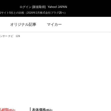
ログイン
[
新規取得
]
Yahoo! JAPAN
サイト5社との比較（2026年2月株式会社プラグ調べ）
オリジナル記事
マイカー
センサー ナビ 129
払総額
本体価格
(税込)
(税込)