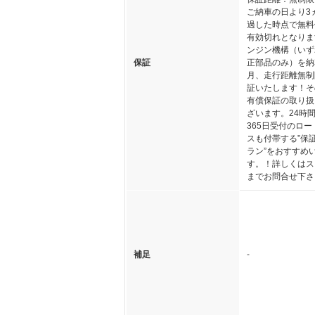
ご納車の日より3
過した時点で無料
有効切れとなりま
ンジン機構（いず
保証
正部品のみ）を納
月、走行距離無制
証いたします！そ
有償保証の取り扱
ざいます。24時
365日受付のロ
スも付帯する”保
ラン”をおすすめ
す。！詳しくはス
までお問合せ下さ
補足
-