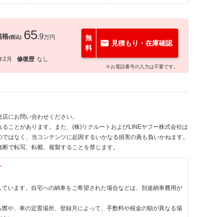
65
価格
.9
万円
無
(税込)
見積もり・在庫確認
料
年2月
修復歴
なし
※お電話番号の入力は不要です。
売店にお問い合わせください。
ることがあります。また、(株)リクルートおよびLINEヤフー株式会社は
のではなく、当コンテンツに起因するいかなる損害の責も負いかねます。
無断で転写、転載、複製することを禁じます。
す
しています。自宅への納車をご希望された場合などは、別途納車費用が
る際や、車の定置場所、登録月によって、手数料や税金の額が異なる場