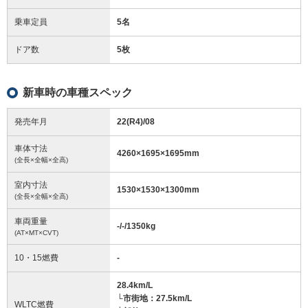
乗車定員
5名
ドア数
5枚
新車時の車種スペック
発売年月
22(R4)/08
車体寸法
4260
×
1695
×
1695
mm
(全長×全幅×全高)
室内寸法
1530
×
1530
×
1300
mm
(全長×全幅×全高)
車両重量
-/-/1350
kg
(AT×MT×CVT)
10・15燃費
-
28.4km/L
└市街地：27.5km/L
WLTC燃費