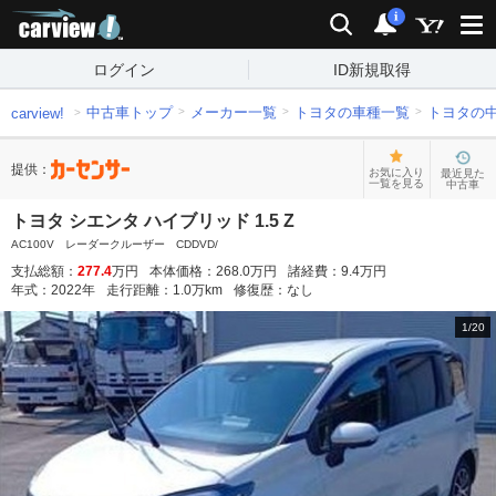
carview!
検索
通知
i
ログイン
ID新規取得
中古車トップ
メーカー一覧
トヨタの車種一覧
トヨタの
carview!
提供：
お気に入り
最近見た
一覧を見る
中古車
トヨタ シエンタ ハイブリッド 1.5 Z
AC100V レーダークルーザー CDDVD/
支払総額：
277.4
万円
本体価格：
268.0
万円
諸経費：
9.4
万円
年式：
2022
年
走行距離：
1.0
万km
修復歴：
なし
1
/
20