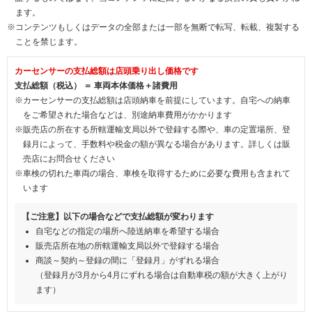
ます。
※コンテンツもしくはデータの全部または一部を無断で転写、転載、複製する
ことを禁じます。
カーセンサーの支払総額は店頭乗り出し価格です
支払総額（税込） ＝ 車両本体価格＋諸費用
※カーセンサーの支払総額は店頭納車を前提にしています。自宅への納車
をご希望された場合などは、別途納車費用がかかります
※販売店の所在する所轄運輸支局以外で登録する際や、車の定置場所、登
録月によって、手数料や税金の額が異なる場合があります。詳しくは販
売店にお問合せください
※車検の切れた車両の場合、車検を取得するために必要な費用も含まれて
います
【ご注意】以下の場合などで支払総額が変わります
自宅などの指定の場所へ陸送納車を希望する場合
販売店所在地の所轄運輸支局以外で登録する場合
商談～契約～登録の間に「登録月」がずれる場合
（登録月が3月から4月にずれる場合は自動車税の額が大きく上がり
ます）