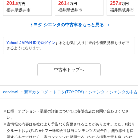
201
261
257
.6
万円
.6
万円
.9
万円
福井県坂井市
福井県坂井市
福井県坂井市
トヨタ シエンタの中古車をもっと見る
Yahoo! JAPAN IDでログイン
するとお気に入りに登録や複数見積もりがで
きるようになります。
中古車トップへ
新車カタログ
トヨタ(TOYOTA)
シエンタ
シエンタの中古
carview!
※仕様・オプション・装備の詳細については各販売店にお問い合わせくださ
い。
※当情報の内容は各社により予告なく変更されることがあります。また、(株)リ
クルートおよびLINEヤフー株式会社は当コンテンツの完全性、無誤謬性を保
証するものではなく、当コンテンツに起因するいかなる損害の責も負いかね