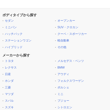
ボディタイプから探す
セダン
オープンカー
ミニバン
SUV・クロカン
ハッチバック
クーペ・スポーツカー
ステーションワゴン
軽自動車
ハイブリッド
その他
メーカーから探す
トヨタ
メルセデス・ベンツ
レクサス
BMW
日産
アウディ
ホンダ
フォルクスワーゲン
三菱
ポルシェ
マツダ
ミニ
スバル
プジョー
スズキ
シトロエン