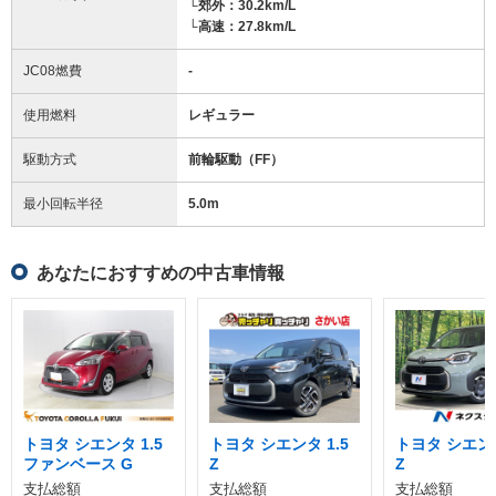
└郊外：30.2km/L
└高速：27.8km/L
JC08燃費
-
使用燃料
レギュラー
駆動方式
前輪駆動（FF）
最小回転半径
5.0
m
あなたにおすすめの中古車情報
トヨタ シエンタ 1.5
トヨタ シエンタ 1.5
トヨタ シエンタ
ファンベース G
Z
Z
支払総額
支払総額
支払総額