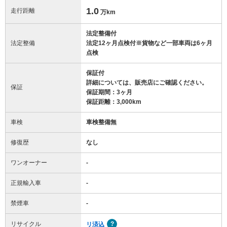
1.0
走行距離
万km
法定整備付
法定整備
法定12ヶ月点検付※貨物など一部車両は6ヶ月
点検
保証付
詳細については、販売店にご確認ください。
保証
保証期間：3ヶ月
保証距離：3,000km
車検
車検整備無
修復歴
なし
ワンオーナー
-
正規輸入車
-
禁煙車
-
リサイクル
リ済込