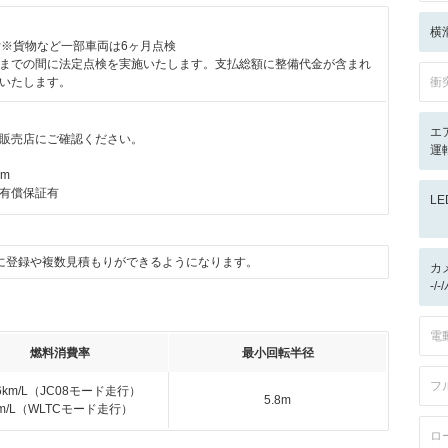
横
付※貨物など一部車両は6ヶ月点検
までの間に法定点検を実施いたします。支払総額に整備代金が含まれ
いたします。
衝
エ
販売店にご確認ください。
運
km
有償保証有
L
に登録や複数見積もりができるようになります。
カ
-/
電
燃料消費率
最小回転半径
フ
.6km/L（JC08モード走行）
5.8m
km/L（WLTCモード走行）
ロ