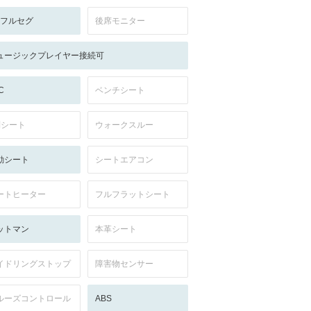
V:フルセグ
後席モニター
ュージックプレイヤー接続可
C
ベンチシート
列シート
ウォークスルー
動シート
シートエアコン
ートヒーター
フルフラットシート
ットマン
本革シート
イドリングストップ
障害物センサー
ルーズコントロール
ABS