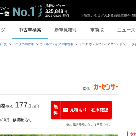
掲載レビュー
325,848
件
時点
※新車カタログのある自動車総合情報
2026.08.06
ログ
中古車検索
新車見積り
車買取
ニュース
種一覧
トヨタの中古車
ヴェルファイアの中古車
トヨタ ヴェルファイア 2.5 Z サンルーフ
提供：
177
価格
.1
万円
無
(税込)
見積もり・在庫確認
料
年10月
修復歴
なし
※お電話番号の入力は不要です。
支