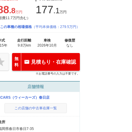
88
177
.8
.1
万円
万円
経費11.7万円含む）
この車種の相場価格
（平均本体価格：279.5万円）
年式
走行距離
車検
修復歴
015年
9.8万km
2026年10月
なし
無
見積もり・在庫確認
料
※お電話番号の入力は不要です。
店舗情報
ECARS（ウィーカーズ）春日店
この店舗の中古車在庫一覧
住所
福岡県春日市春日7-35