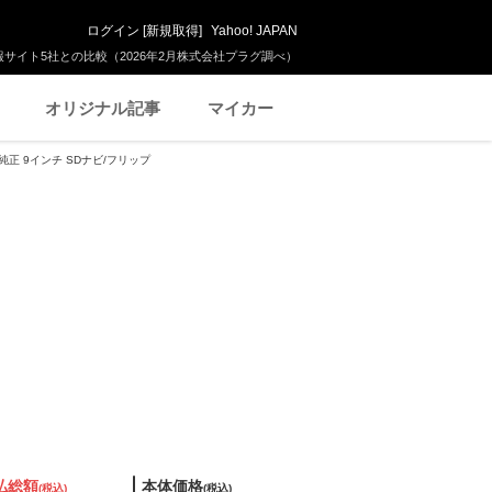
ログイン
[
新規取得
]
Yahoo! JAPAN
サイト5社との比較（2026年2月株式会社プラグ調べ）
オリジナル記事
マイカー
/純正 9インチ SDナビ/フリップ
払総額
本体価格
(税込)
(税込)