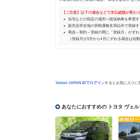
【ご注意】以下の場合などで支払総額が変わ
自宅などの指定の場所へ陸送納車を希望す
販売店所在地の所轄運輸支局以外で登録す
商談～契約～登録の間に「登録月」がずれ
（登録月が3月から4月にずれる場合は自
Yahoo! JAPAN IDでログイン
するとお気に入りに
あなたにおすすめの トヨタ ヴェル