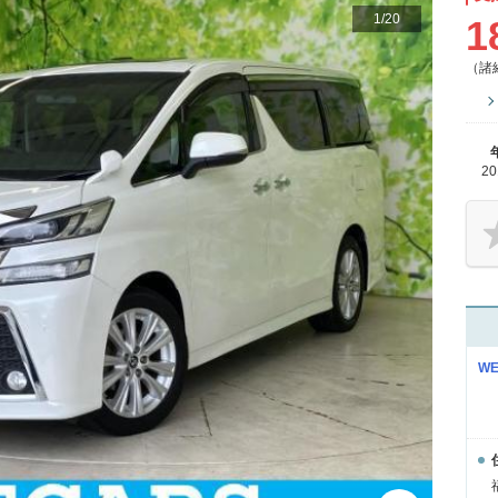
1
/
20
1
（諸
2
W