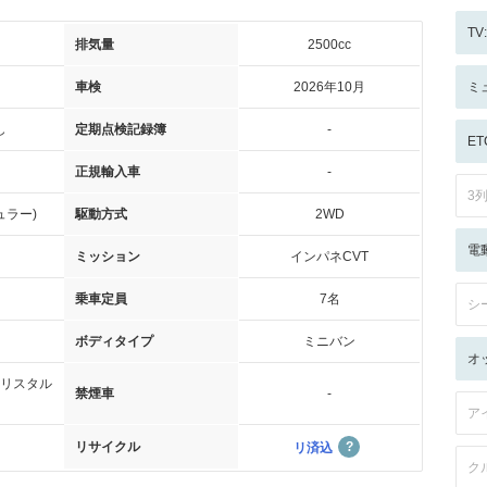
T
排気量
2500cc
車検
2026年10月
ミ
し
定期点検記録簿
-
ET
正規輸入車
-
3
ュラー)
駆動方式
2WD
電
ミッション
インパネCVT
乗車定員
7名
シ
ボディタイプ
ミニバン
オ
リスタル
禁煙車
-
ア
リサイクル
リ済込
ク