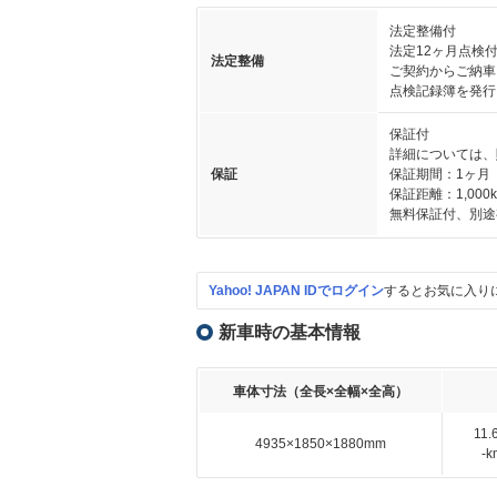
法定整備付
法定12ヶ月点検
法定整備
ご契約からご納車
点検記録簿を発行
保証付
詳細については、
保証
保証期間：1ヶ月
保証距離：1,000
無料保証付、別途
Yahoo! JAPAN IDでログイン
するとお気に入り
新車時の基本情報
車体寸法（全長×全幅×全高）
11
4935×1850×1880mm
-