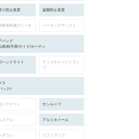
滑り防止装置
盗難防止装置
突被害軽減ブレーキ
パーキングアシスト
アバッグ
転席/助手席/サイド/カーテン
EDヘッドライト
ディスチャージドラン
プ
メラ
-/バック/-
動リアゲート
サンルーフ
ルエアロ
アルミホイール
ーダウン
リフトアップ