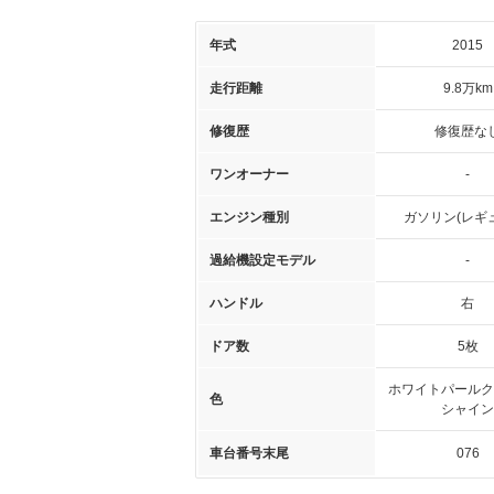
年式
2015
走行距離
9.8万km
修復歴
修復歴な
ワンオーナー
-
エンジン種別
ガソリン(レギ
過給機設定モデル
-
ハンドル
右
ドア数
5枚
ホワイトパールク
色
シャイン
車台番号末尾
076