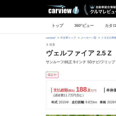
トップ
360°ビュー
カタ
carview!
中古車トップ
メーカー一覧
トヨタの車
トヨタ
ヴェルファイア 2.5 Z
サンルーフ/純正 9インチ SDナビ/フリップ
保証付
188
支払総額
.8
本体
万円
(税込)
（諸経費11.7万円含む）
年式
2015年
走行距離
9.8万km
車検
2026