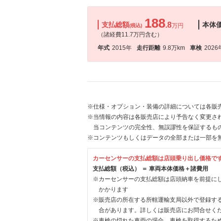
188
支払総額
.8
本体
万円
(税込)
（諸経費11.7万円含む）
年式
2015年
走行距離
9.8万km
車検
2026
※仕様・オプション・装備の詳細については各販
※当情報の内容は各販売店により予告なく変更され
当コンテンツの完全性、無誤謬性を保証するも
※コンテンツもしくはデータの全部または一部を
カーセンサーの支払総額は店頭乗り出し価格で
支払総額（税込） ＝ 車両本体価格＋諸費用
※カーセンサーの支払総額は店頭納車を前提に
かかります
※販売店の所在する所轄運輸支局以外で登録す
合があります。詳しくは販売店にお問合せく
※車検の切れた車両の場合、車検を取得するた