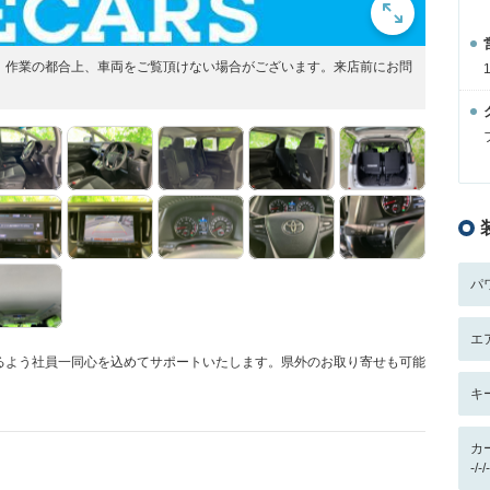
展開！作業の都合上、車両をご覧頂けない場合がございます。来店前にお問
パ
エ
るよう社員一同心を込めてサポートいたします。県外のお取り寄せも可能
キ
カ
-/