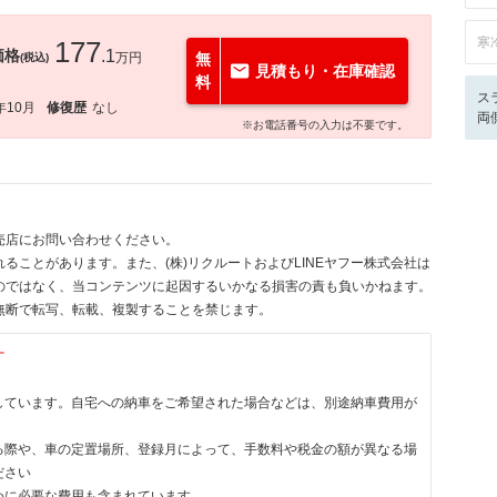
寒
177
価格
.1
万円
無
(税込)
見積もり・在庫確認
料
ス
年10月
修復歴
なし
両
※お電話番号の入力は不要です。
売店にお問い合わせください。
ることがあります。また、(株)リクルートおよびLINEヤフー株式会社は
のではなく、当コンテンツに起因するいかなる損害の責も負いかねます。
無断で転写、転載、複製することを禁じます。
す
しています。自宅への納車をご希望された場合などは、別途納車費用が
る際や、車の定置場所、登録月によって、手数料や税金の額が異なる場
ださい
めに必要な費用も含まれています