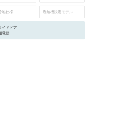
冷地仕様
過給機設定モデル
ライドドア
側電動