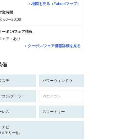
地図を見る（Yahoo!マップ）
営業時間
10:00〜20:00
クーポン/フェア情報
フェア：あり
クーポン/フェア情報詳細を見る
装備
ワステ
パワーウィンドウ
アコン/クーラー
Wエアコン
ーレス
スマートキー
ーナビ
-/-/メモリー他