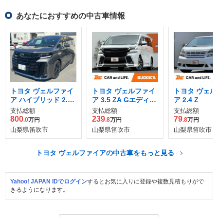
あなたにおすすめの中古車情報
トヨタ ヴェルファイ
トヨタ ヴェルファイ
トヨタ ヴェル
ア ハイブリッド 2.5
ア 3.5 ZA Gエディシ
ア 2.4 Z
Zプレミア
ョン
支払総額
支払総額
支払総額
800
239
79
.0
万円
.8
万円
.8
万円
山梨県笛吹市
山梨県笛吹市
山梨県笛吹市
トヨタ ヴェルファイアの中古車をもっと見る
Yahoo! JAPAN IDでログイン
するとお気に入りに登録や複数見積もりがで
きるようになります。