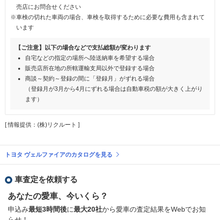
売店にお問合せください
※車検の切れた車両の場合、車検を取得するために必要な費用も含まれて
います
【ご注意】以下の場合などで支払総額が変わります
自宅などの指定の場所へ陸送納車を希望する場合
販売店所在地の所轄運輸支局以外で登録する場合
商談～契約～登録の間に「登録月」がずれる場合
（登録月が3月から4月にずれる場合は自動車税の額が大きく上がり
ます）
[ 情報提供：(株)リクルート ]
トヨタ ヴェルファイアのカタログを見る
車査定を依頼する
あなたの愛車、今いくら？
申込み
最短3時間後
に
最大20社
から愛車の査定結果をWebでお知
らせ！