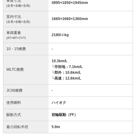
車体寸法
4995
×
1850
×
1945
mm
(全長×全幅×全高)
室内寸法
1660
×
1660
×
1360
mm
(全長×全幅×全高)
車両重量
2180/-/-
kg
(AT×MT×CVT)
10・15燃費
-
10.3km/L
└市街地：7.1km/L
WLTC燃費
└郊外：10.6km/L
└高速：12.6km/L
JC08燃費
-
使用燃料
ハイオク
駆動方式
前輪駆動（FF）
最小回転半径
5.9
m