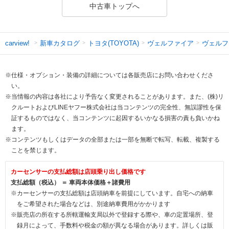
中古車トップへ
新車カタログ
トヨタ(TOYOTA)
ヴェルファイア
ヴェルフ
carview!
※仕様・オプション・装備の詳細については各販売店にお問い合わせくださ
い。
※当情報の内容は各社により予告なく変更されることがあります。また、(株)リ
クルートおよびLINEヤフー株式会社は当コンテンツの完全性、無誤謬性を保
証するものではなく、当コンテンツに起因するいかなる損害の責も負いかね
ます。
※コンテンツもしくはデータの全部または一部を無断で転写、転載、複製する
ことを禁じます。
カーセンサーの支払総額は店頭乗り出し価格です
支払総額（税込） ＝ 車両本体価格＋諸費用
※カーセンサーの支払総額は店頭納車を前提にしています。自宅への納車
をご希望された場合などは、別途納車費用がかかります
※販売店の所在する所轄運輸支局以外で登録する際や、車の定置場所、登
録月によって、手数料や税金の額が異なる場合があります。詳しくは販