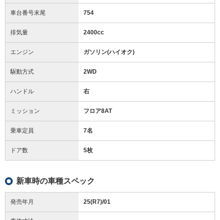
車台番号末尾
754
排気量
2400cc
エンジン
ガソリン(ハイオク)
駆動方式
2WD
ハンドル
右
ミッション
フロア8AT
乗車定員
7名
ドア数
5枚
新車時の車種スペック
発売年月
25(R7)/01