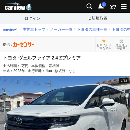
carview!
検索
通知
i
ログイン
ID新規取得
中古車トップ
メーカー一覧
トヨタの車種一覧
トヨタの
carview!
提供：
お気に入り
最近見た
一覧を見る
中古車
トヨタ ヴェルファイア 2.4 Zプレミア
支払総額：
-
万円
本体価格：
応相談
7
km
年式：
2025
年
走行距離：
修復歴：
なし
1
/
12