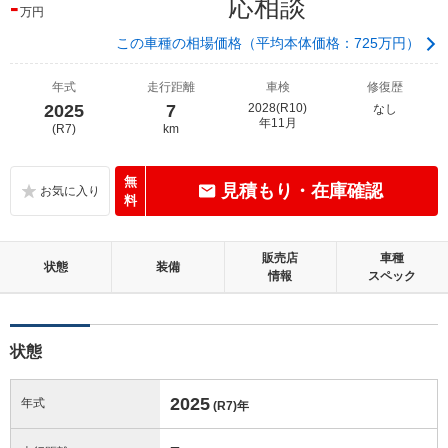
-
応相談
万円
この車種の相場価格（平均本体価格：725万円）
年式
走行距離
車検
修復歴
2025
7
2028(R10)
なし
年11月
(R7)
km
無
見積もり・在庫確認
料
販売店
車種
状態
装備
情報
スペック
状態
2025
年式
(R7)
年