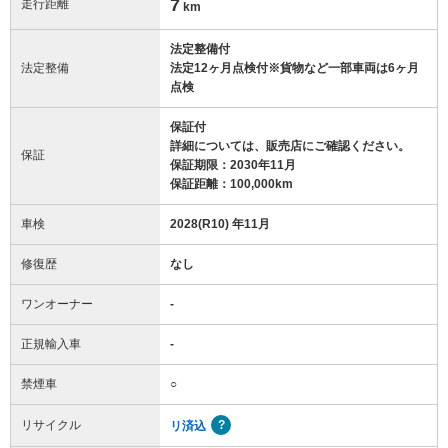
7
走行距離
km
法定整備付
法定整備
法定12ヶ月点検付※貨物など一部車両は6ヶ月
点検
保証付
詳細については、販売店にご確認ください。
保証
保証期限：2030年11月
保証距離：100,000km
車検
2028(R10) 年11月
修復歴
なし
ワンオーナー
-
正規輸入車
-
禁煙車
○
リサイクル
リ済込