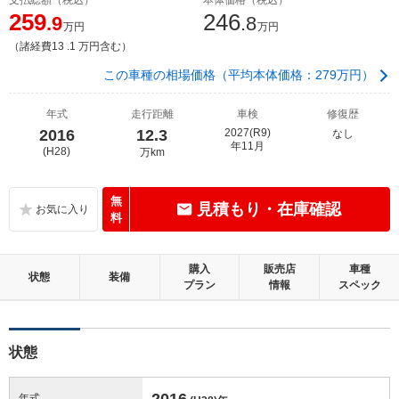
259
246
.9
.8
万円
万円
（諸経費13 .1 万円含む）
この車種の相場価格（平均本体価格：279万円）
年式
走行距離
車検
修復歴
2016
12.3
2027(R9)
なし
年11月
(H28)
万km
無
見積もり・在庫確認
料
購入
販売店
車種
状態
装備
プラン
情報
スペック
状態
2016
年式