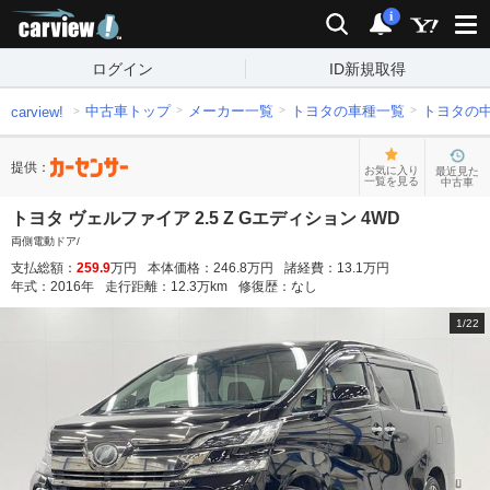
carview!
検索
通知
i
ログイン
ID新規取得
中古車トップ
メーカー一覧
トヨタの車種一覧
トヨタの
carview!
提供：
お気に入り
最近見た
一覧を見る
中古車
トヨタ ヴェルファイア 2.5 Z Gエディション 4WD
両側電動ドア/
支払総額：
259.9
万円
本体価格：
246.8
万円
諸経費：
13.1
万円
年式：
2016
年
走行距離：
12.3
万km
修復歴：
なし
1
/
22