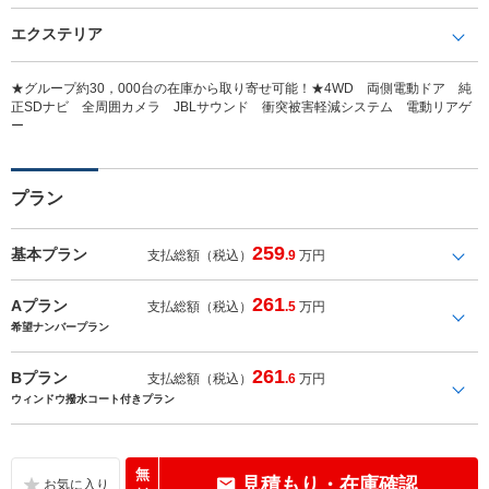
エクステリア
★グループ約30，000台の在庫から取り寄せ可能！★4WD 両側電動ドア 純
正SDナビ 全周囲カメラ JBLサウンド 衝突被害軽減システム 電動リアゲ
ー
プラン
259
基本プラン
支払総額（税込）
.9
万円
261
Aプラン
支払総額（税込）
.5
万円
希望ナンバープラン
261
Bプラン
支払総額（税込）
.6
万円
ウィンドウ撥水コート付きプラン
無
見積もり・在庫確認