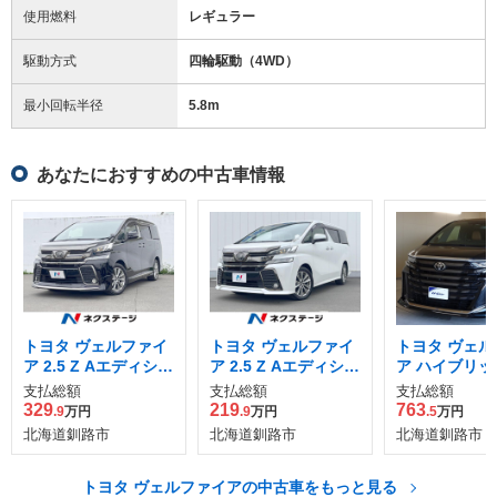
使用燃料
レギュラー
駆動方式
四輪駆動（4WD）
最小回転半径
5.8
m
あなたにおすすめの中古車情報
トヨタ ヴェルファイ
トヨタ ヴェルファイ
トヨタ ヴェル
ア 2.5 Z Aエディショ
ア 2.5 Z Aエディショ
ア ハイブリッド
ン ゴールデンアイズ
ン ゴールデンアイズ
Zプレミア E-Fo
支払総額
支払総額
支払総額
4WD
4WD
WD
329
219
763
.9
万円
.9
万円
.5
万円
北海道釧路市
北海道釧路市
北海道釧路市
トヨタ ヴェルファイアの中古車をもっと見る