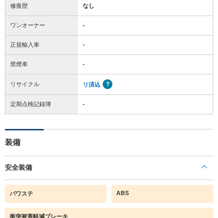
修復歴
なし
ワンオーナー
-
正規輸入車
-
禁煙車
-
リサイクル
リ済込
定期点検記録簿
-
装備
安全装備
ABS
パワステ
衝突被害軽減ブレーキ