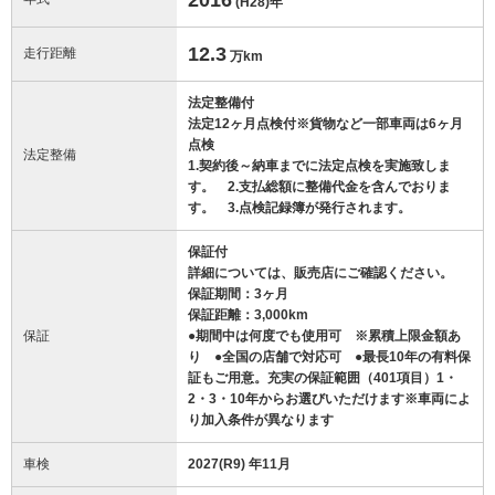
(H28)
年
12.3
走行距離
万km
法定整備付
法定12ヶ月点検付※貨物など一部車両は6ヶ月
点検
法定整備
1.契約後～納車までに法定点検を実施致しま
す。 2.支払総額に整備代金を含んでおりま
す。 3.点検記録簿が発行されます。
保証付
詳細については、販売店にご確認ください。
保証期間：3ヶ月
保証距離：3,000km
保証
●期間中は何度でも使用可 ※累積上限金額あ
り ●全国の店舗で対応可 ●最長10年の有料保
証もご用意。充実の保証範囲（401項目）1・
2・3・10年からお選びいただけます※車両によ
り加入条件が異なります
車検
2027(R9) 年11月