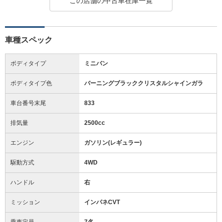
この店舗の中古車在庫一覧
車種スペック
ボディタイプ
ミニバン
ボディタイプ色
バーニングブラッククリスタルシャインガラ
車台番号末尾
833
排気量
2500cc
エンジン
ガソリン(レギュラー)
駆動方式
4WD
ハンドル
右
ミッション
インパネCVT
乗車定員
7名