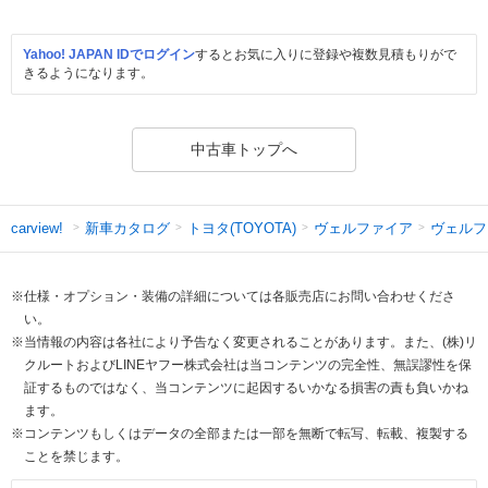
Yahoo! JAPAN IDでログイン
するとお気に入りに登録や複数見積もりがで
きるようになります。
中古車トップへ
新車カタログ
トヨタ(TOYOTA)
ヴェルファイア
ヴェルフ
carview!
※仕様・オプション・装備の詳細については各販売店にお問い合わせくださ
い。
※当情報の内容は各社により予告なく変更されることがあります。また、(株)リ
クルートおよびLINEヤフー株式会社は当コンテンツの完全性、無誤謬性を保
証するものではなく、当コンテンツに起因するいかなる損害の責も負いかね
ます。
※コンテンツもしくはデータの全部または一部を無断で転写、転載、複製する
ことを禁じます。