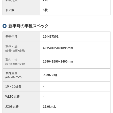
ドア数
5枚
新車時の車種スペック
発売年月
15(H27)/01
車体寸法
4935
×
1850
×
1895
mm
(全長×全幅×全高)
室内寸法
1590
×
1590
×
1400
mm
(全長×全幅×全高)
車両重量
-/-/2070
kg
(AT×MT×CVT)
10・15燃費
-
WLTC燃費
-
JC08燃費
12.0km/L