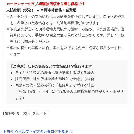
カーセンサーの支払総額は店頭乗り出し価格です
支払総額（税込） ＝ 車両本体価格＋諸費用
※カーセンサーの支払総額は店頭納車を前提にしています。自宅への納車
をご希望された場合などは、別途納車費用がかかります
※販売店の所在する所轄運輸支局以外で登録する際や、車の定置場所、登
録月によって、手数料や税金の額が異なる場合があります。詳しくは販
売店にお問合せください
※車検の切れた車両の場合、車検を取得するために必要な費用も含まれて
います
【ご注意】以下の場合などで支払総額が変わります
自宅などの指定の場所へ陸送納車を希望する場合
販売店所在地の所轄運輸支局以外で登録する場合
商談～契約～登録の間に「登録月」がずれる場合
（登録月が3月から4月にずれる場合は自動車税の額が大きく上がり
ます）
[ 情報提供：(株)リクルート ]
トヨタ ヴェルファイアのカタログを見る