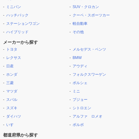
ミニバン
SUV・クロカン
ハッチバック
クーペ・スポーツカー
ステーションワゴン
軽自動車
ハイブリッド
その他
メーカーから探す
トヨタ
メルセデス・ベンツ
レクサス
BMW
日産
アウディ
ホンダ
フォルクスワーゲン
三菱
ポルシェ
マツダ
ミニ
スバル
プジョー
スズキ
シトロエン
ダイハツ
アルファ ロメオ
いすゞ
ボルボ
都道府県から探す