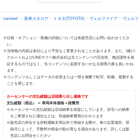
新車カタログ
トヨタ(TOYOTA)
ヴェルファイア
ヴェルフ
carview!
※仕様・オプション・装備の詳細については各販売店にお問い合わせくださ
い。
※当情報の内容は各社により予告なく変更されることがあります。また、(株)リ
クルートおよびLINEヤフー株式会社は当コンテンツの完全性、無誤謬性を保
証するものではなく、当コンテンツに起因するいかなる損害の責も負いかね
ます。
※コンテンツもしくはデータの全部または一部を無断で転写、転載、複製する
ことを禁じます。
カーセンサーの支払総額は店頭乗り出し価格です
支払総額（税込） ＝ 車両本体価格＋諸費用
※カーセンサーの支払総額は店頭納車を前提にしています。自宅への納車
をご希望された場合などは、別途納車費用がかかります
※販売店の所在する所轄運輸支局以外で登録する際や、車の定置場所、登
録月によって、手数料や税金の額が異なる場合があります。詳しくは販
売店にお問合せください