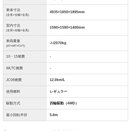
車体寸法
4935
×
1850
×
1895
mm
(全長×全幅×全高)
室内寸法
1590
×
1590
×
1400
mm
(全長×全幅×全高)
車両重量
-/-/2070
kg
(AT×MT×CVT)
10・15燃費
-
WLTC燃費
-
JC08燃費
12.0km/L
使用燃料
レギュラー
駆動方式
四輪駆動（4WD）
最小回転半径
5.8
m