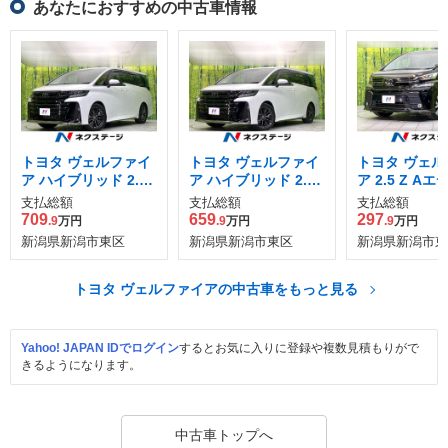
あなたにおすすめの中古車情報
トヨタ ヴェルファイ
トヨタ ヴェルファイ
トヨタ ヴェル
ア ハイブリッド 2.5
ア ハイブリッド 2.5
ア 2.5 Z A
Zプレミア E-Four 4
Zプレミア E-Four 4
ン ゴールデン
支払総額
支払総額
支払総額
WD
WD
709
659
297
.9
万円
.9
万円
.9
万円
新潟県新潟市東区
新潟県新潟市東区
新潟県新潟市東
トヨタ ヴェルファイアの中古車をもっと見る
Yahoo! JAPAN IDでログイン
するとお気に入りに登録や複数見積もりがで
きるようになります。
中古車トップへ