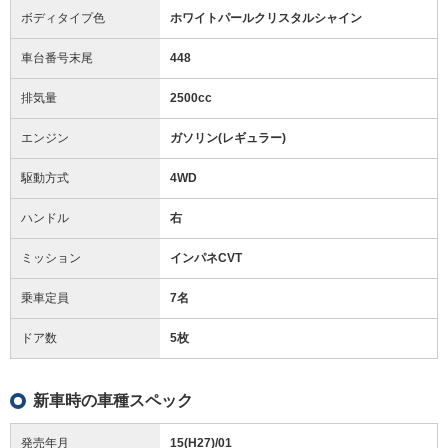
ボディタイプ色
ホワイトパールクリスタルシャイン
車台番号末尾
448
排気量
2500cc
エンジン
ガソリン(レギュラー)
駆動方式
4WD
ハンドル
右
ミッション
インパネCVT
乗車定員
7名
ドア数
5枚
新車時の車種スペック
発売年月
15(H27)/01