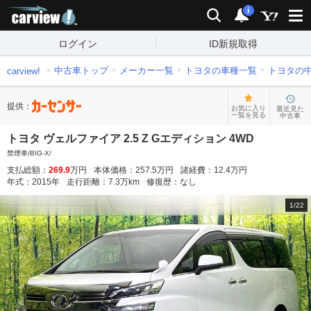
carview!
検索
通知
i
ログイン
ID新規取得
中古車トップ
メーカー一覧
トヨタの車種一覧
トヨタの
carview!
提供：
お気に入り
最近見た
一覧を見る
中古車
トヨタ ヴェルファイア 2.5 Z Gエディション 4WD
禁煙車/BIG-X/
支払総額：
269.9
万円
本体価格：
257.5
万円
諸経費：
12.4
万円
年式：
2015
年
走行距離：
7.3
万km
修復歴：
なし
1
/
22