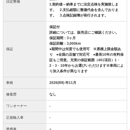
法定整備
1.契約後～納車までに法定点検を実施致しま
す。 2.支払総額に整備代金を含んでおりま
す。 3.点検記録簿が発行されます。
保証付
詳細については、販売店にご確認ください。
保証期間：3ヶ月
保証距離：3,000km
保証
●期間中は何度でも使用可 ※累積上限金額あ
り ●全国の店舗で対応可 ●最長10年の有料保
証もご用意。充実の保証範囲（401項目）1・
2・3・10年からお選びいただけます※車両によ
り加入条件が異なります
車検
2026(R8) 年11月
修復歴
なし
ワンオーナー
-
正規輸入車
-
禁煙車
○