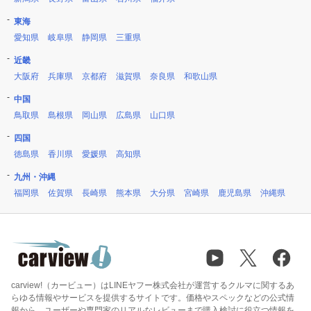
東海
愛知県
岐阜県
静岡県
三重県
近畿
大阪府
兵庫県
京都府
滋賀県
奈良県
和歌山県
中国
鳥取県
島根県
岡山県
広島県
山口県
四国
徳島県
香川県
愛媛県
高知県
九州・沖縄
福岡県
佐賀県
長崎県
熊本県
大分県
宮崎県
鹿児島県
沖縄県
carview!（カービュー）はLINEヤフー株式会社が運営するクルマに関するあ
らゆる情報やサービスを提供するサイトです。価格やスペックなどの公式情
報から、ユーザーや専門家のリアルなレビューまで購入検討に役立つ情報を