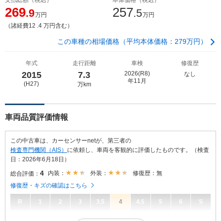
269
257
.9
.5
万円
万円
（諸経費12 .4 万円含む）
この車種の相場価格（平均本体価格：279万円）
年式
走行距離
車検
修復歴
2015
7.3
2026(R8)
なし
年11月
(H27)
万km
車両品質評価情報
この中古車は、カーセンサーnetが、第三者の
検査専門機関（AIS）
に依頼し、車両を客観的に評価したものです。（検査
日：2026年6月18日）
4
内装：
外装：
修復歴：無
総合評価：
修復歴・キズの確認はこちら
R
1
2
3
3.5
4
4.5
5
6
S
4
総合評価：