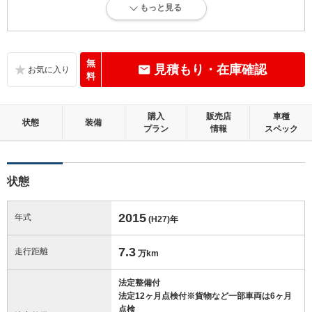
もっと見る
内外装に目立たない多少のキズ、ヘコミが認められる状態です。
内装：
目立たない軽微なダメージはありますが、良好な状態です。
無
見積もり・在庫確認
料
外装：
キズ、ヘコミなどが少なく、あっても目立たない、良好な状態です。
購入
販売店
車種
状態
装備
プラン
情報
スペック
修復歴：無
この中古車の「車両品質評価書」を見る
状態
2015
年式
(H27)
年
7.3
走行距離
万km
法定整備付
法定12ヶ月点検付※貨物など一部車両は6ヶ月
点検