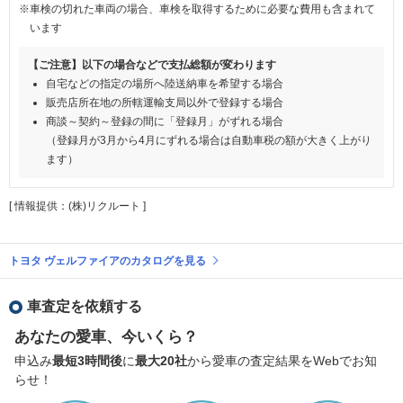
※車検の切れた車両の場合、車検を取得するために必要な費用も含まれて
います
【ご注意】以下の場合などで支払総額が変わります
自宅などの指定の場所へ陸送納車を希望する場合
販売店所在地の所轄運輸支局以外で登録する場合
商談～契約～登録の間に「登録月」がずれる場合
（登録月が3月から4月にずれる場合は自動車税の額が大きく上がり
ます）
[ 情報提供：(株)リクルート ]
トヨタ ヴェルファイアのカタログを見る
車査定を依頼する
あなたの愛車、今いくら？
申込み
最短3時間後
に
最大20社
から愛車の査定結果をWebでお知
らせ！