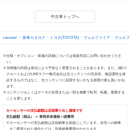
中古車トップへ
新車カタログ
トヨタ(TOYOTA)
ヴェルファイア
ヴェルフ
carview!
※仕様・オプション・装備の詳細については各販売店にお問い合わせくださ
い。
※当情報の内容は各社により予告なく変更されることがあります。また、(株)リ
クルートおよびLINEヤフー株式会社は当コンテンツの完全性、無誤謬性を保
証するものではなく、当コンテンツに起因するいかなる損害の責も負いかね
ます。
※コンテンツもしくはデータの全部または一部を無断で転写、転載、複製する
ことを禁じます。
カーセンサーの支払総額は店頭乗り出し価格です
支払総額（税込） ＝ 車両本体価格＋諸費用
※カーセンサーの支払総額は店頭納車を前提にしています。自宅への納車
をご希望された場合などは、別途納車費用がかかります