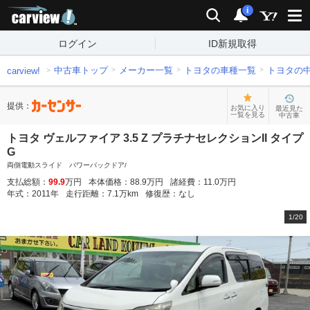
carview!
検索
通知
i
ログイン
ID新規取得
中古車トップ
メーカー一覧
トヨタの車種一覧
トヨタの
carview!
提供：
お気に入り
最近見た
一覧を見る
中古車
トヨタ ヴェルファイア 3.5 Z プラチナセレクションII タイプ
G
両側電動スライド パワーバックドア/
支払総額：
99.9
万円
本体価格：
88.9
万円
諸経費：
11.0
万円
年式：
2011
年
走行距離：
7.1
万km
修復歴：
なし
1
/
20