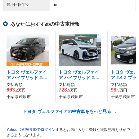
最小回転半径
-
m
あなたにおすすめの中古車情報
トヨタ ヴェルファイ
トヨタ ヴェルファイ
トヨタ ヴェル
ア ハイブリッド 2.5
ア ハイブリッド 2.5
ア 2.4 Z プ
Zプレミア
Zプレミア
レクションII 
支払総額
支払総額
支払総額
ゴールド
663
728
98
.2
万円
.5
万円
.5
万円
千葉県茂原市
千葉県茂原市
千葉県茂原市
トヨタ ヴェルファイアの中古車をもっと見る
Yahoo! JAPAN IDでログイン
するとお気に入りに登録や複数見積もりがで
きるようになります。