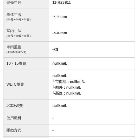
発売年月
11(H23)/11
車体寸法
-
×
-
×
-
mm
(全長×全幅×全高)
室内寸法
-
×
-
×
-
mm
(全長×全幅×全高)
車両重量
-
kg
(AT×MT×CVT)
10・15燃費
nullkm/L
nullkm/L
└市街地：nullkm/L
WLTC燃費
└郊外：nullkm/L
└高速：nullkm/L
JC08燃費
nullkm/L
使用燃料
-
駆動方式
-