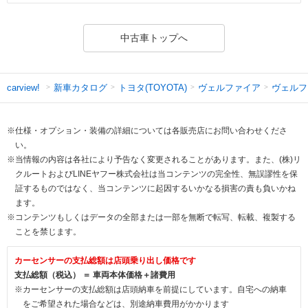
中古車トップへ
新車カタログ
トヨタ(TOYOTA)
ヴェルファイア
ヴェルフ
carview!
※仕様・オプション・装備の詳細については各販売店にお問い合わせくださ
い。
※当情報の内容は各社により予告なく変更されることがあります。また、(株)リ
クルートおよびLINEヤフー株式会社は当コンテンツの完全性、無誤謬性を保
証するものではなく、当コンテンツに起因するいかなる損害の責も負いかね
ます。
※コンテンツもしくはデータの全部または一部を無断で転写、転載、複製する
ことを禁じます。
カーセンサーの支払総額は店頭乗り出し価格です
支払総額（税込） ＝ 車両本体価格＋諸費用
※カーセンサーの支払総額は店頭納車を前提にしています。自宅への納車
をご希望された場合などは、別途納車費用がかかります