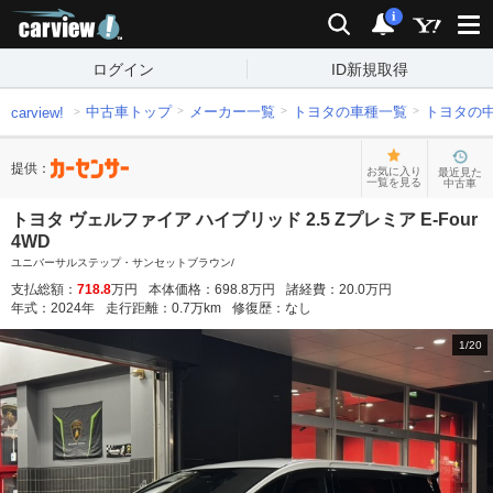
carview!
検索
通知
i
ログイン
ID新規取得
中古車トップ
メーカー一覧
トヨタの車種一覧
トヨタの
carview!
提供：
お気に入り
最近見た
一覧を見る
中古車
トヨタ ヴェルファイア ハイブリッド 2.5 Zプレミア E-Four
4WD
ユニバーサルステップ・サンセットブラウン/
支払総額：
718.8
万円
本体価格：
698.8
万円
諸経費：
20.0
万円
年式：
2024
年
走行距離：
0.7
万km
修復歴：
なし
1
/
20