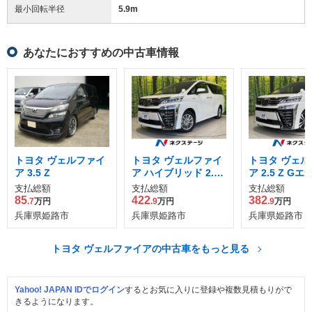
最小回転半径
5.9
m
あなたにおすすめの中古車情報
トヨタ ヴェルファイ
トヨタ ヴェルファイ
トヨタ ヴェル
ア 3.5 Z
ア ハイブリッド 2.5
ア 2.5 Z G
ZR E-Four 4WD
ン
支払総額
支払総額
支払総額
85
422
382
.7
万円
.9
万円
.9
万円
兵庫県姫路市
兵庫県姫路市
兵庫県姫路市
トヨタ ヴェルファイアの中古車をもっと見る
Yahoo! JAPAN IDでログイン
するとお気に入りに登録や複数見積もりがで
きるようになります。