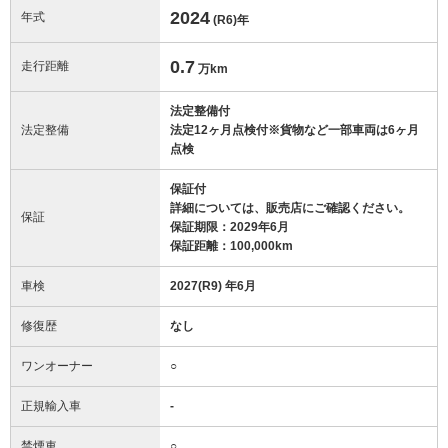
2024
年式
(R6)
年
0.7
走行距離
万km
法定整備付
法定整備
法定12ヶ月点検付※貨物など一部車両は6ヶ月
点検
保証付
詳細については、販売店にご確認ください。
保証
保証期限：2029年6月
保証距離：100,000km
車検
2027(R9) 年6月
修復歴
なし
ワンオーナー
○
正規輸入車
-
禁煙車
○