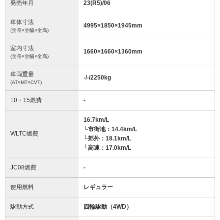
発売年月
23(R5)/06
車体寸法
4995
×
1850
×
1945
mm
(全長×全幅×全高)
室内寸法
1660
×
1660
×
1360
mm
(全長×全幅×全高)
車両重量
-/-/2250
kg
(AT×MT×CVT)
10・15燃費
-
16.7km/L
└市街地：14.4km/L
WLTC燃費
└郊外：18.1km/L
└高速：17.0km/L
JC08燃費
-
使用燃料
レギュラー
駆動方式
四輪駆動（4WD）