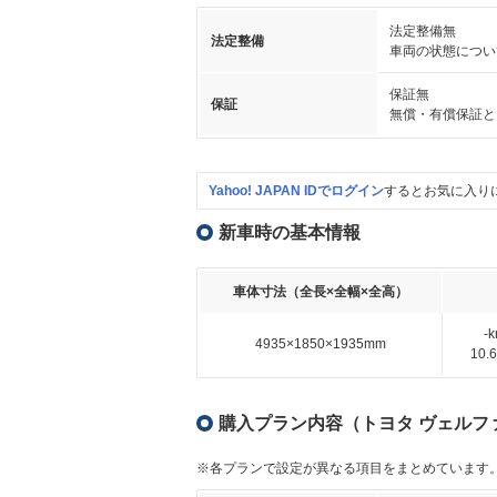
法定整備無
法定整備
車両の状態につい
保証無
保証
無償・有償保証と
Yahoo! JAPAN IDでログイン
するとお気に入り
新車時の基本情報
車体寸法（全長×全幅×全高）
-
4935×1850×1935mm
10
購入プラン内容（トヨタ ヴェルファイ
※各プランで設定が異なる項目をまとめています