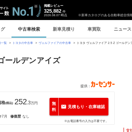
掲載レビュー
325,882
件
時点
※新車カタログのある自動車総合情報
2026.08.07
ログ
中古車検索
新車見積り
車買取
ニュース
種一覧
トヨタの中古車
ヴェルファイアの中古車
トヨタ ヴェルファイア 2.5 Z ゴールデ
Z ゴールデンアイズ
提供：
252
価格
.3
万円
無
(税込)
見積もり・在庫確認
料
年7月
修復歴
なし
※お電話番号の入力は不要です。
支