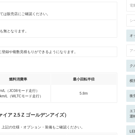
電
ては販売店にご確認ください。
シ
も無となります。
オ
ア
に登録や複数見積もりができるようになります。
ク
燃料消費率
最小回転半径
横
km/L（JC08モード走行）
5.8m
衝
.6km/L（WLTCモード走行）
エ
ア 2.5 Z ゴールデンアイズ）
運
。上記の仕様・オプション・装備もご確認ください。
L