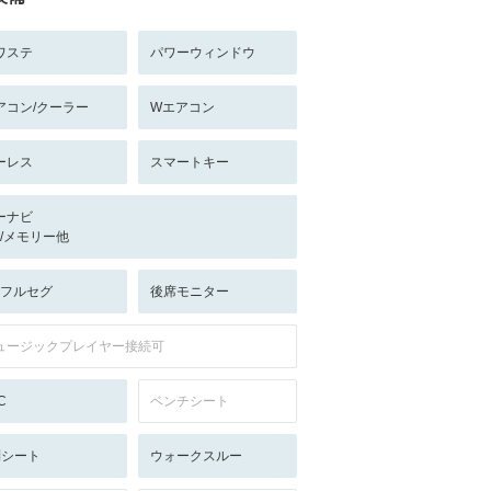
ワステ
パワーウィンドウ
アコン/クーラー
Wエアコン
ーレス
スマートキー
ーナビ
-/-/メモリー他
V:フルセグ
後席モニター
ュージックプレイヤー接続可
C
ベンチシート
列シート
ウォークスルー