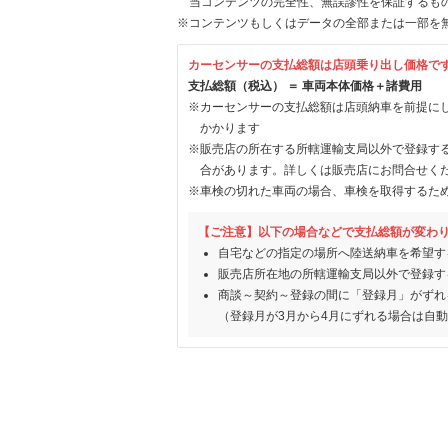
当コンテンツの完全性、無誤謬性を保証するも
※コンテンツもしくはデータの全部または一部を
カーセンサーの支払総額は店頭乗り出し価格で
支払総額（税込） ＝ 車両本体価格＋諸費用
※カーセンサーの支払総額は店頭納車を前提に
かかります
※販売店の所在する所轄運輸支局以外で登録す
合があります。詳しくは販売店にお問合せく
※車検の切れた車両の場合、車検を取得するた
【ご注意】以下の場合などで支払総額が変わ
自宅などの指定の場所へ陸送納車を希望す
販売店所在地の所轄運輸支局以外で登録す
商談～契約～登録の間に「登録月」がずれ
（登録月が3月から4月にずれる場合は自