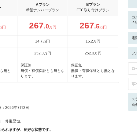
Aプラン
Bプラン
ン
希望ナンバープラン
ETC取り付けプラン
カ
-/
267
267
.0
.5
万円
万円
万円
電
14
.7
万円
15
.2
万円
円
252
.3
万円
252
.3
万円
フ
保証無
保証無
ロ
も無と
無償・有償保証とも無とな
無償・有償保証とも無とな
ります。
ります。
寒
ス
両
：2026年7月2日
修復歴:
無
められますが、良好な状態です。