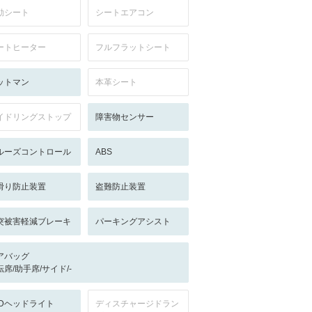
動シート
シートエアコン
ートヒーター
フルフラットシート
ットマン
本革シート
イドリングストップ
障害物センサー
ルーズコントロール
ABS
滑り防止装置
盗難防止装置
突被害軽減ブレーキ
パーキングアシスト
アバッグ
転席/助手席/サイド/-
EDヘッドライト
ディスチャージドラン