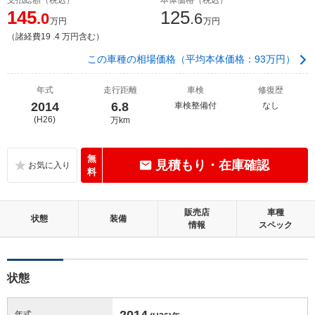
145
125
.0
.6
万円
万円
（諸経費19 .4 万円含む）
この車種の相場価格（平均本体価格：93万円）
年式
走行距離
車検
修復歴
2014
6.8
車検整備付
なし
(H26)
万km
無
見積もり・在庫確認
料
販売店
車種
状態
装備
情報
スペック
状態
2014
年式