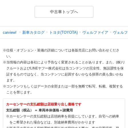
中古車トップへ
新車カタログ
トヨタ(TOYOTA)
ヴェルファイア
ヴェルフ
carview!
※仕様・オプション・装備の詳細については各販売店にお問い合わせくださ
い。
※当情報の内容は各社により予告なく変更されることがあります。また、(株)リ
クルートおよびLINEヤフー株式会社は当コンテンツの完全性、無誤謬性を保
証するものではなく、当コンテンツに起因するいかなる損害の責も負いかね
ます。
※コンテンツもしくはデータの全部または一部を無断で転写、転載、複製する
ことを禁じます。
カーセンサーの支払総額は店頭乗り出し価格です
支払総額（税込） ＝ 車両本体価格＋諸費用
※カーセンサーの支払総額は店頭納車を前提にしています。自宅への納車
をご希望された場合などは、別途納車費用がかかります