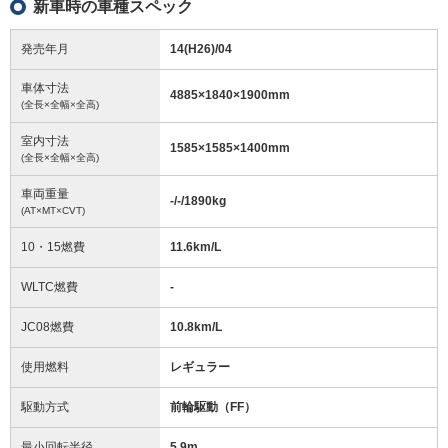
新車時の車種スペック
発売年月
14(H26)/04
車体寸法
4885
×
1840
×
1900
mm
(全長×全幅×全高)
室内寸法
1585
×
1585
×
1400
mm
(全長×全幅×全高)
車両重量
-/-/1890
kg
(AT×MT×CVT)
10・15燃費
11.6km/L
WLTC燃費
-
JC08燃費
10.8km/L
使用燃料
レギュラー
駆動方式
前輪駆動（FF）
最小回転半径
5.9
m