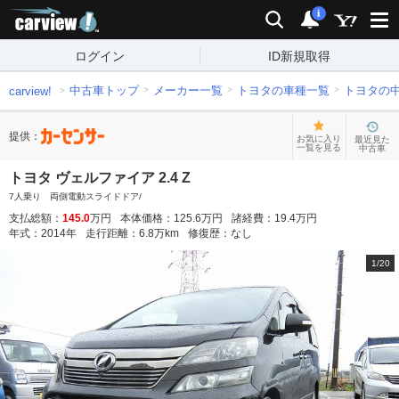
carview!
検索
通知
i
ログイン
ID新規取得
中古車トップ
メーカー一覧
トヨタの車種一覧
トヨタの
carview!
提供：
お気に入り
最近見た
一覧を見る
中古車
トヨタ ヴェルファイア 2.4 Z
7人乗り 両側電動スライドドア/
支払総額：
145.0
万円
本体価格：
125.6
万円
諸経費：
19.4
万円
年式：
2014
年
走行距離：
6.8
万km
修復歴：
なし
1
/
20