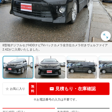
8型地デジフルセグHDDナビTVバックカメラ全方位カメラ付きヴェルファイア
2.4Zがご入荷いたしました。
無
見積もり・在庫確認
料
※お電話番号の入力は不要です。
支払総額（税込）
本体価格（税込）