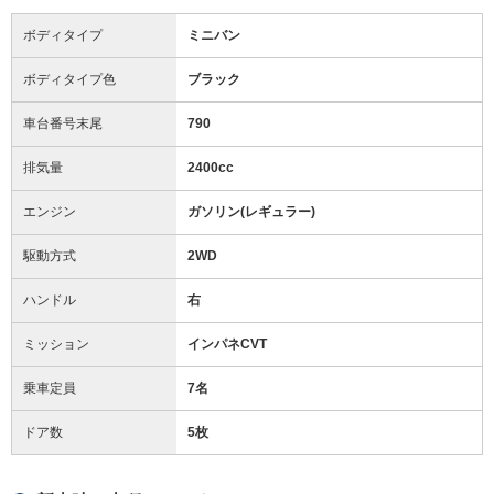
ボディタイプ
ミニバン
ボディタイプ色
ブラック
車台番号末尾
790
排気量
2400cc
エンジン
ガソリン(レギュラー)
駆動方式
2WD
ハンドル
右
ミッション
インパネCVT
乗車定員
7名
ドア数
5枚