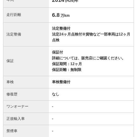
(H26)
年
6.8
走行距離
万km
法定整備付
法定整備
法定24ヶ月点検付※貨物など一部車両は12ヶ月
点検
保証付
詳細については、販売店にご確認ください。
保証
保証期間：12ヶ月
保証距離：無制限
車検
車検整備付
修復歴
なし
ワンオーナー
-
正規輸入車
-
禁煙車
-