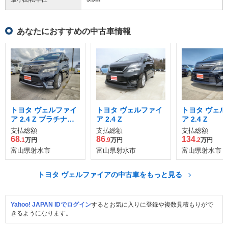
あなたにおすすめの中古車情報
トヨタ ヴェルファイ
トヨタ ヴェルファイ
トヨタ ヴェル
ア 2.4 Z プラチナセ
ア 2.4 Z
ア 2.4 Z
レクション
支払総額
支払総額
支払総額
68
86
134
.1
万円
.9
万円
.2
万円
富山県射水市
富山県射水市
富山県射水市
トヨタ ヴェルファイアの中古車をもっと見る
Yahoo! JAPAN IDでログイン
するとお気に入りに登録や複数見積もりがで
きるようになります。