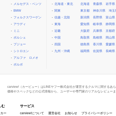
メルセデス・ベンツ
北海道・東北
北海道
青森県
岩手県
BMW
関東
東京都
神奈川県
埼玉
フォルクスワーゲン
信越・北陸
新潟県
長野県
富山県
アウディ
東海
愛知県
岐阜県
静岡県
ミニ
近畿
大阪府
兵庫県
京都府
ポルシェ
中国
鳥取県
島根県
岡山県
プジョー
四国
徳島県
香川県
愛媛県
シトロエン
九州・沖縄
福岡県
佐賀県
長崎県
アルファ ロメオ
ボルボ
carview!（カービュー）はLINEヤフー株式会社が運営するクルマに関す
価格やスペックなどの公式情報から、ユーザーや専門家のリアルなレビューま
しむ
サービス
イカー
carview!について
運営会社
お知らせ
プライバシーポリシー