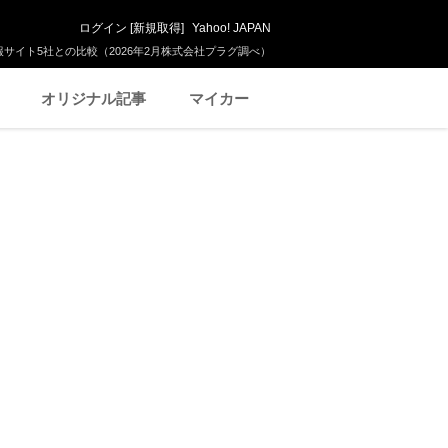
ログイン
[
新規取得
]
Yahoo! JAPAN
サイト5社との比較（2026年2月株式会社プラグ調べ）
オリジナル記事
マイカー