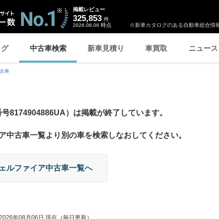
掲載レビュー
325,853
件
時点
※新車カタログのある自動車総合情報
2026.08.06
ログ
中古車検索
新車見積り
車買取
ニュース
中古車
8174904886UA）は掲載が終了しています。
イア中古車一覧より別の車を検索しなおしてください。
ヴェルファイア中古車一覧へ
2026年08月06日
現在（毎日更新）