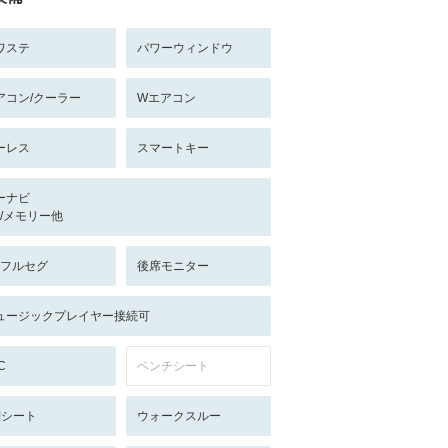
ワステ
パワーウィンドウ
アコン/クーラー
Wエアコン
ーレス
スマートキー
ーナビ
-/-/メモリー他
V:フルセグ
後席モニター
ュージックプレイヤー接続可
C
ベンチシート
列シート
ウォークスルー