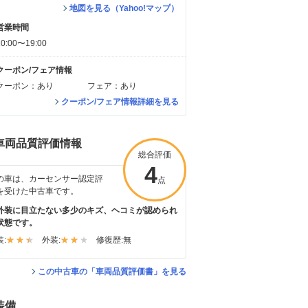
地図を見る（Yahoo!マップ）
営業時間
10:00〜19:00
クーポン/フェア情報
クーポン：あり
フェア：あり
クーポン/フェア情報詳細を見る
車両品質評価情報
総合評価
4
の車は、カーセンサー認定評
点
を受けた中古車です。
外装に目立たない多少のキズ、ヘコミが認められ
状態です。
:
外装:
修復歴:
無
この中古車の「車両品質評価書」を見る
装備