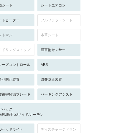
動シート
シートエアコン
ートヒーター
フルフラットシート
ットマン
本革シート
イドリングストップ
障害物センサー
ルーズコントロール
ABS
滑り防止装置
盗難防止装置
突被害軽減ブレーキ
パーキングアシスト
アバッグ
転席/助手席/サイド/カーテン
EDヘッドライト
ディスチャージドラン