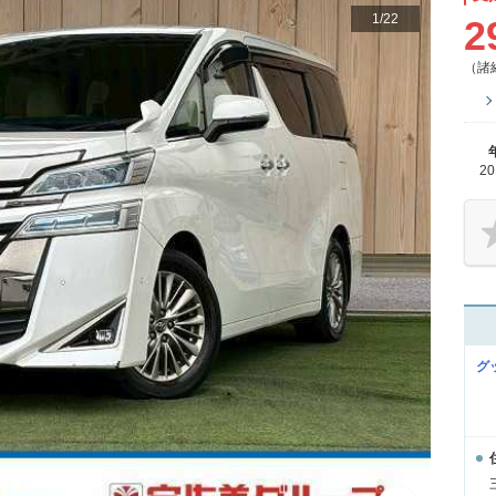
1
/
22
2
（諸
2
グ