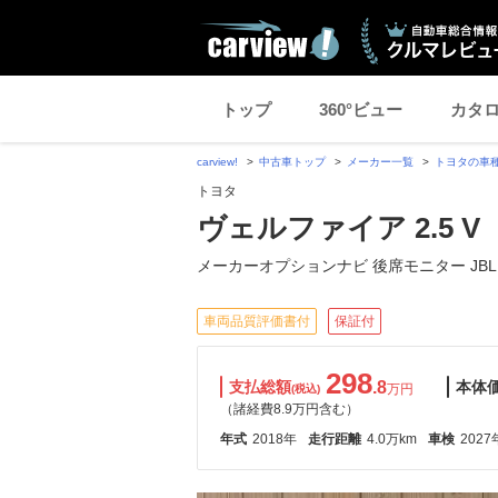
トップ
360°ビュー
カタ
carview!
中古車トップ
メーカー一覧
トヨタの車
トヨタ
ヴェルファイア 2.5 V
メーカーオプションナビ 後席モニター JBL
車両品質評価書付
保証付
298
支払総額
.8
本体
万円
(税込)
（諸経費8.9万円含む）
年式
2018年
走行距離
4.0万km
車検
2027