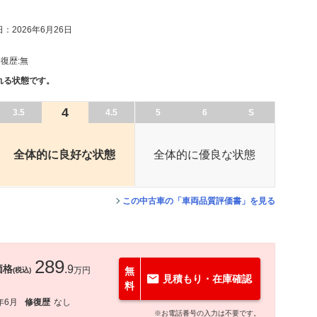
：2026年6月26日
復歴:
無
れる状態です。
4
3.5
4.5
5
6
S
全体的に良好な状態
全体的に優良な状態
この中古車の「車両品質評価書」を見る
289
価格
.9
万円
無
(税込)
見積もり・在庫確認
料
年6月
修復歴
なし
※お電話番号の入力は不要です。