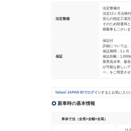
法定整備付
法定12ヶ月点検
法定整備
安心の指定工場完
そのため陸運局と
積載車もございま
保証付
詳細については、
保証期間：1ヶ月
保証
保証距離：1,000
業界高水準、最長
が可能な新しいア
ー」をご用意させ
Yahoo! JAPAN IDでログイン
するとお気に入り
新車時の基本情報
車体寸法（全長×全幅×全高）
11