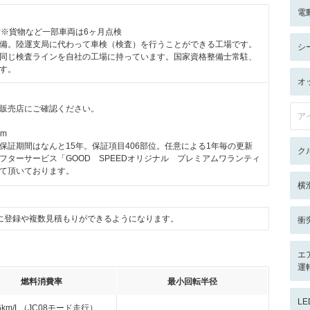
電
付※貨物など一部車両は6ヶ月点検
備。陸運支局に代わって車検（検査）を行うことができる工場です。
シ
同じ検査ラインを自社の工場に持っています。国家資格整備士常駐、
す。
オ
販売店にご確認ください。
ア
km
保証期間はなんと15年。保証項目406部位。任意による1年毎の更新
ク
フターサービス「GOOD SPEEDオリジナル プレミアムワランティ
て頂いております。
横
に登録や複数見積もりができるようになります。
衝
エ
運
燃料消費率
最小回転半径
L
.6km/L（JC08モード走行）