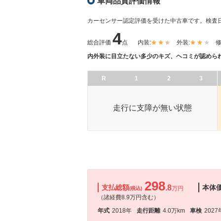
車両品質評価情報
カーセンサー認定評価を受けた中古車です。
検査日
4
総合評価
点
内装:
外装:
修
内外装に目立たない多少のキズ、ヘコミが認めら
R
1
2
3
走行に支障が無い状態
298
支払総額
.8
本体
万円
(税込)
（諸経費8.9万円含む）
年式
2018年
走行距離
4.0万km
車検
2027