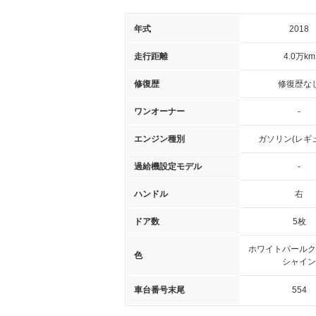
年式
2018
走行距離
4.0万km
修復歴
修復歴な
ワンオーナー
-
エンジン種別
ガソリン(レギ
過給機設定モデル
-
ハンドル
右
ドア数
5枚
ホワイトパールク
色
シャイン
車台番号末尾
554