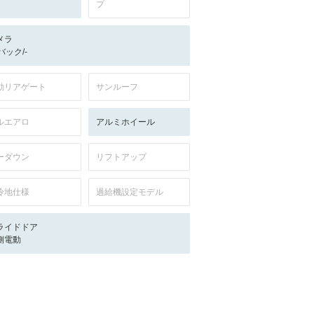
プ
メラ
-/バック/-
動リアゲート
サンルーフ
ルエアロ
アルミホイール
ーダウン
リフトアップ
冷地仕様
過給機設定モデル
ライドドア
側電動