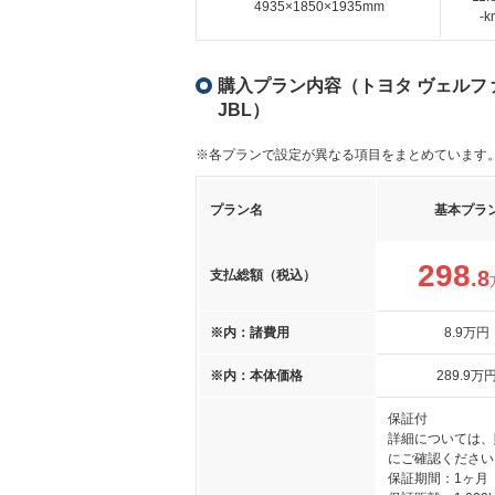
4935×1850×1935mm
-
購入プラン内容（トヨタ ヴェルファイ
JBL）
※各プランで設定が異なる項目をまとめています
プラン名
基本プラ
298
.8
支払総額（税込）
※内：諸費用
8
.9
万円
※内：本体価格
289
.9
万
保証付
詳細については、
にご確認ください
保証期間：1ヶ月