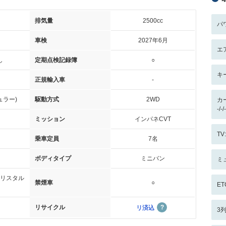
排気量
2500cc
パ
車検
2027年6月
エ
し
定期点検記録簿
○
キ
正規輸入車
-
ュラー)
駆動方式
2WD
カ
-/
ミッション
インパネCVT
T
乗車定員
7名
ボディタイプ
ミニバン
ミ
リスタル
禁煙車
○
ET
リサイクル
リ済込
3