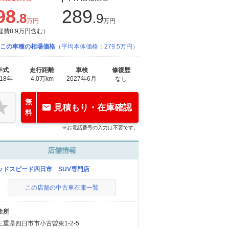
98
289
.8
.9
万円
万円
経費8.9万円含む）
この車種の相場価格
（平均本体価格：279.5万円）
年式
走行距離
車検
修復歴
018年
4.0万km
2027年6月
なし
無
見積もり・在庫確認
料
※お電話番号の入力は不要です。
店舗情報
ッドスピード四日市 SUV専門店
この店舗の中古車在庫一覧
住所
三重県四日市市小古曽東1-2-5