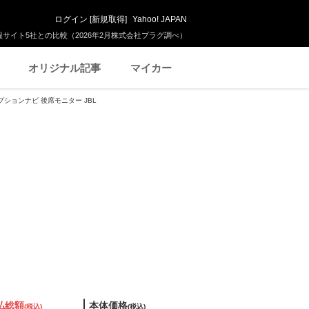
ログイン
[
新規取得
]
Yahoo! JAPAN
サイト5社との比較（2026年2月株式会社プラグ調べ）
オリジナル記事
マイカー
オプションナビ 後席モニター JBL
払総額
本体価格
(税込)
(税込)