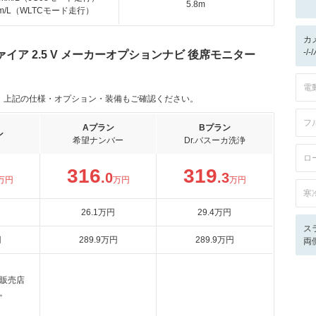
5.8m
km/L（WLTCモード走行）
カ
-/
ア 2.5 V メーカーオプションナビ 後席モニター
電
。上記の仕様・オプション・装備もご確認ください。
フ
Aプラン
Bプラン
ン
希望ナンバー
Dr.バスーカ洗浄
ロ
316
319
.0
.3
万円
万円
万円
寒
26
.1
万円
29
.4
万円
ス
円
289
.9
万円
289
.9
万円
両
販売店
。