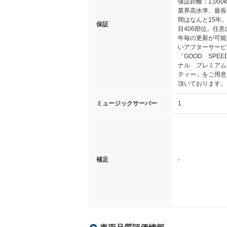
保証距離：1,000
業界高水準、最長
間はなんと15年
保証
目406部位。任意
年毎の更新が可能
いアフターサービ
「GOOD SPE
ナル プレミアム
ティー」をご用意
頂いております。
ミュージックサーバー
1
補足
-