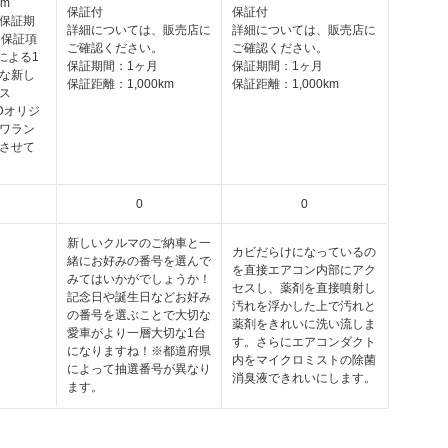
km
保証付
保証付
保証期
詳細については、販売店に
詳細については、販売店に
。保証項
ご確認ください。
ご確認ください。
による1
保証期間：1ヶ月
保証期間：1ヶ月
な新し
保証距離：1,000km
保証距離：1,000km
ス
EDオリジ
ワラン
させて
0
0
新しいクルマのご納車と一
カビだらけになっているの
緒にお好みの番号を選んで
を直接エアコン内部にアク
みてはいかがでしょうか！
セスし、薬剤を直接噴射し
記念日や誕生日などお好み
汚れを浮かした上で汚れと
の番号を選ぶことで大切な
薬剤をきれいに洗い流しま
愛車がより一層大切な1台
す。さらにエアコンダクト
になりますね！※都道府県
内をマイクロミストの除菌
によって抽選番号が異なり
消臭液できれいにします。
ます。