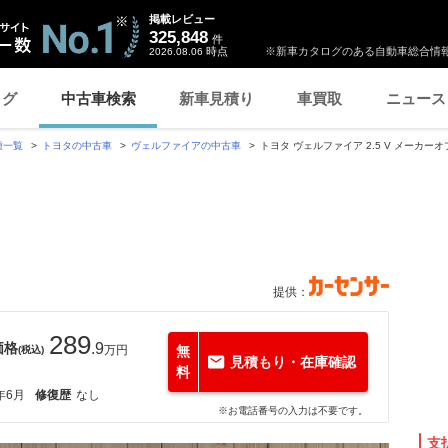
掲載レビュー
325,848
件
時点
※新車カタログのある自動車総合情報
2026.08.06
ログ
中古車検索
新車見積り
車買取
ニュース
種一覧
トヨタの中古車
ヴェルファイアの中古車
トヨタ ヴェルファイア 2.5 V メーカー
提供：
289
価格
.9
万円
無
(税込)
見積もり・在庫確認
料
年6月
修復歴
なし
※お電話番号の入力は不要です。
支