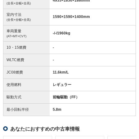
4935
×
1850
×
1880
mm
(全長×全幅×全高)
室内寸法
1590
×
1590
×
1400
mm
(全長×全幅×全高)
車両重量
-/-/1960
kg
(AT×MT×CVT)
10・15燃費
-
WLTC燃費
-
JC08燃費
11.6km/L
使用燃料
レギュラー
駆動方式
前輪駆動（FF）
最小回転半径
5.8
m
あなたにおすすめの中古車情報