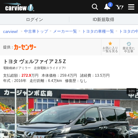
carview!
検索
通知
i
ログイン
ID新規取得
中古車トップ
メーカー一覧
トヨタの車種一覧
トヨタの
carview!
提供：
お気に入り
最近見た
一覧を見る
中古車
トヨタ ヴェルファイア 2.5 Z
電動格納ドアミラー 左側電動スライドドア/
支払総額：
272.9
万円
本体価格：
259.4
万円
諸経費：
13.5
万円
年式：
2016
年
走行距離：
6.4
万km
修復歴：
なし
1
/
21