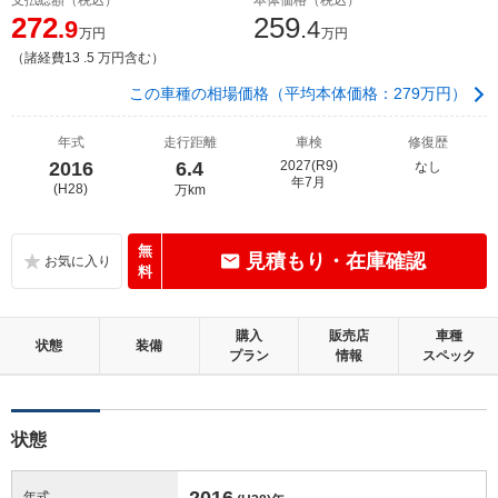
272
259
.9
.4
万円
万円
（諸経費13 .5 万円含む）
この車種の相場価格（平均本体価格：279万円）
年式
走行距離
車検
修復歴
2016
6.4
2027(R9)
なし
年7月
(H28)
万km
無
見積もり・在庫確認
料
購入
販売店
車種
状態
装備
プラン
情報
スペック
状態
2016
年式