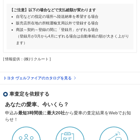
【ご注意】以下の場合などで支払総額が変わります
自宅などの指定の場所へ陸送納車を希望する場合
販売店所在地の所轄運輸支局以外で登録する場合
商談～契約～登録の間に「登録月」がずれる場合
（登録月が3月から4月にずれる場合は自動車税の額が大きく上がり
ます）
[ 情報提供：(株)リクルート ]
トヨタ ヴェルファイアのカタログを見る
車査定を依頼する
あなたの愛車、今いくら？
申込み
最短3時間後
に
最大20社
から愛車の査定結果をWebでお知
らせ！