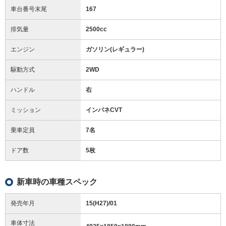
車台番号末尾
167
排気量
2500cc
エンジン
ガソリン(レギュラー)
駆動方式
2WD
ハンドル
右
ミッション
インパネCVT
乗車定員
7名
ドア数
5枚
新車時の車種スペック
発売年月
15(H27)/01
車体寸法