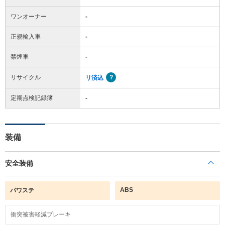
ワンオーナー
-
正規輸入車
-
禁煙車
-
リサイクル
リ済込
定期点検記録簿
-
装備
安全装備
ABS
パワステ
衝突被害軽減ブレーキ