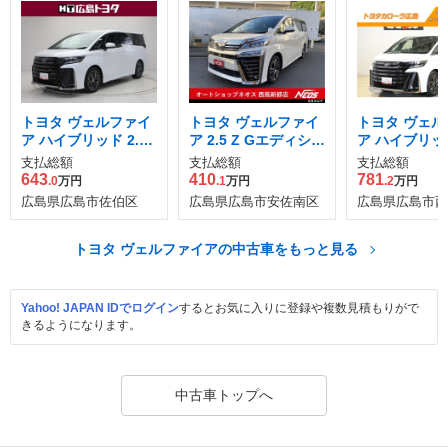
トヨタ ヴェルファイ
トヨタ ヴェルファイ
トヨタ ヴェル
ア ハイブリッド 2.5
ア 2.5 Z Gエディショ
ア ハイブリッド
Zプレミア
ン
Zプレミア
支払総額
支払総額
支払総額
643
410
781
.0
万円
.1
万円
.2
万円
広島県広島市佐伯区
広島県広島市安佐南区
広島県広島市西
トヨタ ヴェルファイアの中古車をもっと見る
Yahoo! JAPAN IDでログイン
するとお気に入りに登録や複数見積もりがで
きるようになります。
中古車トップへ