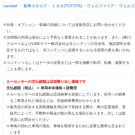
新車カタログ
トヨタ(TOYOTA)
ヴェルファイア
ヴェルフ
carview!
※仕様・オプション・装備の詳細については各販売店にお問い合わせくださ
い。
※当情報の内容は各社により予告なく変更されることがあります。また、(株)リ
クルートおよびLINEヤフー株式会社は当コンテンツの完全性、無誤謬性を保
証するものではなく、当コンテンツに起因するいかなる損害の責も負いかね
ます。
※コンテンツもしくはデータの全部または一部を無断で転写、転載、複製する
ことを禁じます。
カーセンサーの支払総額は店頭乗り出し価格です
支払総額（税込） ＝ 車両本体価格＋諸費用
※カーセンサーの支払総額は店頭納車を前提にしています。自宅への納車
をご希望された場合などは、別途納車費用がかかります
※販売店の所在する所轄運輸支局以外で登録する際や、車の定置場所、登
録月によって、手数料や税金の額が異なる場合があります。詳しくは販
売店にお問合せください
※車検の切れた車両の場合、車検を取得するために必要な費用も含まれて
います