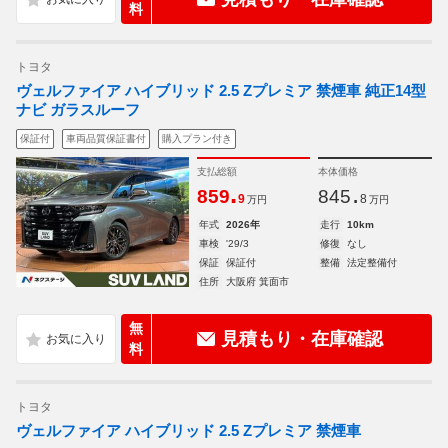
料
トヨタ
ヴェルファイア ハイブリッド 2.5 Zプレミア 禁煙車 純正14型
ナビ ガラスルーフ
保証付
車両品質保証書付
購入プラン付き
支払総額
本体価格
.
.
859
845
9
8
万円
万円
年式
2026年
走行
10km
車検
'29/3
修復
なし
保証
保証付
整備
法定整備付
住所
大阪府 箕面市
無
見積もり・在庫確認
料
トヨタ
ヴェルファイア ハイブリッド 2.5 Zプレミア 禁煙車