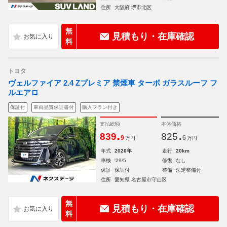
住所
大阪府 堺市北区
無
見積もり・在庫確認
料
トヨタ
ヴェルファイア 2.4 Zプレミア 禁煙車 ターボ ガラスルーフ フ
ルエアロ
保証付
車両品質保証書付
購入プラン付き
支払総額
本体価格
.
.
839
825
9
6
万円
万円
年式
2026年
走行
20km
車検
'29/5
修復
なし
保証
保証付
整備
法定整備付
住所
愛知県 名古屋市守山区
無
見積もり・在庫確認
料