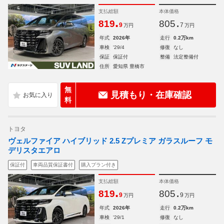
支払総額
本体価格
.
.
819
805
9
7
万円
万円
年式
2026年
走行
0.2万km
車検
'29/4
修復
なし
保証
保証付
整備
法定整備付
住所
愛知県 豊橋市
無
見積もり・在庫確認
料
トヨタ
ヴェルファイア ハイブリッド 2.5 Zプレミア ガラスルーフ モ
デリスタエアロ
保証付
車両品質保証書付
購入プラン付き
支払総額
本体価格
.
.
819
805
9
9
万円
万円
年式
2026年
走行
0.2万km
車検
'29/1
修復
なし