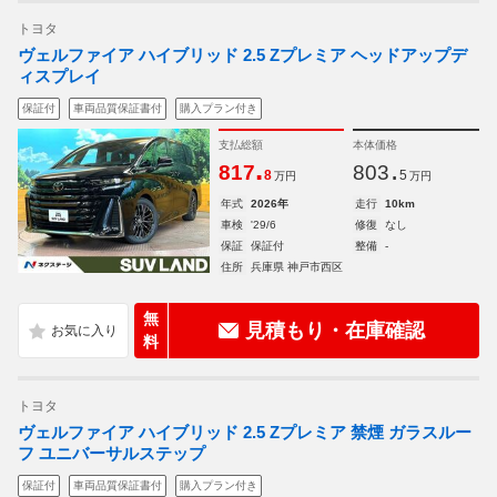
トヨタ
ヴェルファイア ハイブリッド 2.5 Zプレミア ヘッドアップデ
ィスプレイ
保証付
車両品質保証書付
購入プラン付き
支払総額
本体価格
.
.
817
803
8
5
万円
万円
年式
2026年
走行
10km
車検
'29/6
修復
なし
保証
保証付
整備
-
住所
兵庫県 神戸市西区
無
見積もり・在庫確認
料
トヨタ
ヴェルファイア ハイブリッド 2.5 Zプレミア 禁煙 ガラスルー
フ ユニバーサルステップ
保証付
車両品質保証書付
購入プラン付き