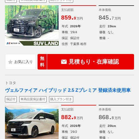
支払総額
本体価格
.
.
859
845
9
7
万円
万円
年式
2026年
走行
15km
車検
'29/4
修復
なし
保証
保証付
整備
-
住所
千葉県 柏市
無
見積もり・在庫確認
料
トヨタ
ヴェルファイア ハイブリッド 2.5 Zプレミア 登録済未使用車
保証付
車両品質保証書付
購入プラン付き
支払総額
本体価格
.
.
882
868
9
8
万円
万円
年式
2026年
走行
20km
車検
'29/2
修復
なし
保証
保証付
整備
-