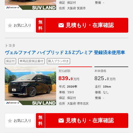
保証
保証付
整備
-
住所
大阪府 箕面市
無
見積もり・在庫確認
料
トヨタ
ヴェルファイア ハイブリッド 2.5 Zプレミア 登録済未使用車
保証付
車両品質保証書付
購入プラン付き
支払総額
本体価格
.
.
839
825
9
8
万円
万円
年式
2026年
走行
10km
車検
'29/3
修復
なし
保証
保証付
整備
-
住所
大阪府 堺市北区
無
見積もり・在庫確認
料