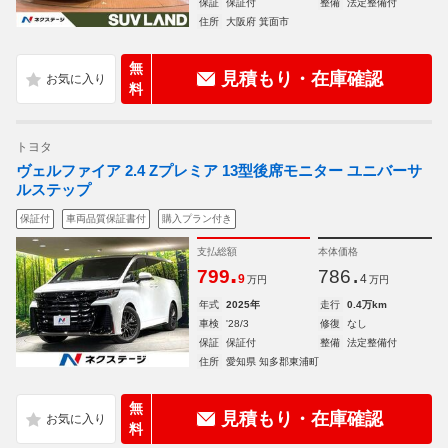
保証
保証付
整備
法定整備付
住所
大阪府 箕面市
無
見積もり・在庫確認
料
トヨタ
ヴェルファイア 2.4 Zプレミア 13型後席モニター ユニバーサ
ルステップ
保証付
車両品質保証書付
購入プラン付き
支払総額
本体価格
.
.
799
786
9
4
万円
万円
年式
2025年
走行
0.4万km
車検
'28/3
修復
なし
保証
保証付
整備
法定整備付
住所
愛知県 知多郡東浦町
無
見積もり・在庫確認
料