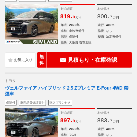
支払総額
本体価格
.
.
819
800
9
7
万円
万円
年式
2026年
走行
40km
車検
車検整備付
修復
なし
保証
保証付
整備
法定整備付
住所
大阪府 堺市北区
無
見積もり・在庫確認
料
トヨタ
ヴェルファイア ハイブリッド 2.5 Zプレミア E-Four 4WD 禁
煙車
保証付
車両品質保証書付
購入プラン付き
支払総額
本体価格
.
.
897
883
9
7
万円
万円
年式
2026年
走行
40km
車検
'29/5
修復
なし