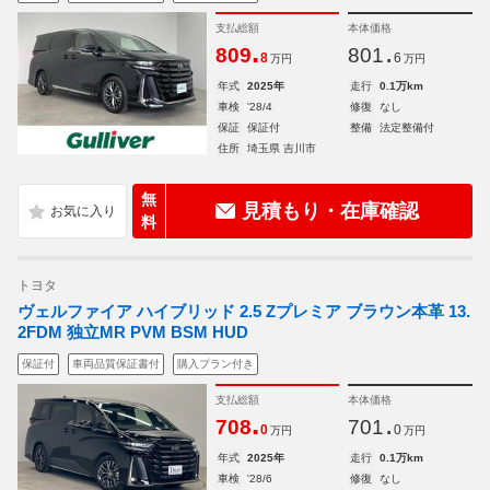
支払総額
本体価格
.
.
809
801
8
6
万円
万円
年式
2025年
走行
0.1万km
車検
'28/4
修復
なし
保証
保証付
整備
法定整備付
住所
埼玉県 吉川市
無
見積もり・在庫確認
料
トヨタ
ヴェルファイア ハイブリッド 2.5 Zプレミア ブラウン本革 13.
2FDM 独立MR PVM BSM HUD
保証付
車両品質保証書付
購入プラン付き
支払総額
本体価格
.
.
708
701
0
0
万円
万円
年式
2025年
走行
0.1万km
車検
'28/6
修復
なし