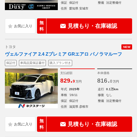
保証
保証付
整備
法定整備付
住所
愛知県 安城市
無
見積もり・在庫確認
料
トヨタ
NEW
ヴェルファイア 2.4 Zプレミア GRエアロ パノラマルーフ
保証付
車両品質保証書付
購入プラン付き
支払総額
本体価格
.
.
829
816
9
0
万円
万円
年式
2025年
走行
0.1万km
車検
'28/11
修復
なし
保証
保証付
整備
法定整備付
住所
滋賀県 彦根市
無
見積もり・在庫確認
料