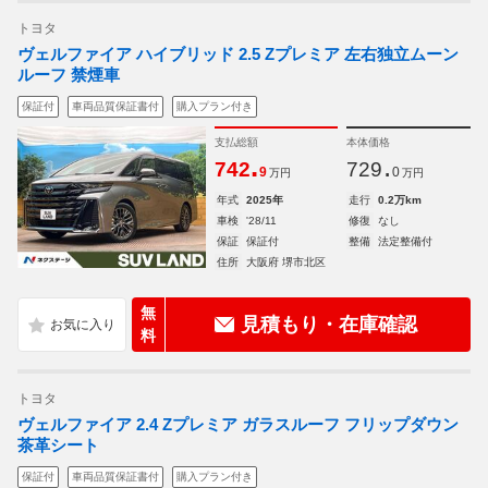
トヨタ
ヴェルファイア ハイブリッド 2.5 Zプレミア 左右独立ムーン
ルーフ 禁煙車
保証付
車両品質保証書付
購入プラン付き
支払総額
本体価格
.
.
742
729
9
0
万円
万円
年式
2025年
走行
0.2万km
車検
'28/11
修復
なし
保証
保証付
整備
法定整備付
住所
大阪府 堺市北区
無
見積もり・在庫確認
料
トヨタ
ヴェルファイア 2.4 Zプレミア ガラスルーフ フリップダウン
茶革シート
保証付
車両品質保証書付
購入プラン付き