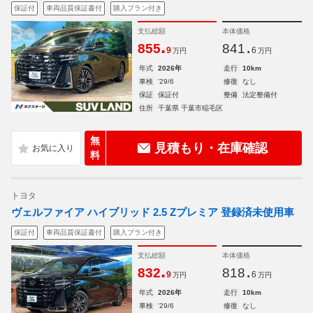
保証付
車両品質保証書付
購入プラン付き
支払総額
本体価格
.
.
855
841
9
6
万円
万円
年式
2026年
走行
10km
車検
'29/6
修復
なし
保証
保証付
整備
法定整備付
住所
千葉県 千葉市稲毛区
無
見積もり・在庫確認
料
トヨタ
ヴェルファイア ハイブリッド 2.5 Zプレミア 登録済未使用車
保証付
車両品質保証書付
購入プラン付き
支払総額
本体価格
.
.
832
818
9
6
万円
万円
年式
2026年
走行
10km
車検
'29/6
修復
なし