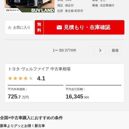
保証
保証付
整備
法定整備付
住所
東京都 町田市
無
見積もり・在庫確認
料
1
〜
30
/
3774
件
トヨタ ヴェルファイア 中古車相場
4.1
平均本体価格：
平均走行距離：
725
16,345
.7
万円
km
全国×中古車購入におすすめの条件
新車よりグッとお得！新古車