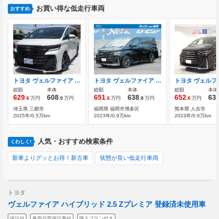
お買い得な低走行車両
おすすめ
トヨタ ヴェルファイア 2.4 Zプレミア トヨタセーフティセンス サンルーフ
トヨタ ヴェルファイア ハイブリッド 2.5 Zプレミア スライドドア左右ユニバーサルステップ付き
総額
本体
総額
本体
総額
本体
629
608
651
638
652
63
.6
万円
.0
万円
.6
万円
.8
万円
.6
万円
埼玉県 三郷市
福岡県 福岡市博多区
熊本県 人吉市
2025年/0.5万km
2023年/0.9万km
2023年/0.6万km
人気・おすすめ検索条件
くわしく!
新車よりグッとお得！新古車
状態が良い低走行車両
トヨタ
ヴェルファイア ハイブリッド 2.5 Zプレミア 登録済未使用車
保証付
車両品質保証書付
購入プラン付き