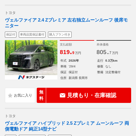
トヨタ
ヴェルファイア 2.4 Zプレミア 左右独立ムーンルーフ 後席モ
ニター
保証付
車両品質保証書付
購入プラン付き
支払総額
本体価格
.
.
819
805
9
7
万円
万円
年式
2026年
走行
0.3万km
車検
'29/4
修復
なし
保証
保証付
整備
法定整備付
住所
新潟県 長岡市
無
見積もり・在庫確認
料
トヨタ
ヴェルファイア ハイブリッド 2.5 Zプレミア ムーンルーフ 両
側電動ドア 純正14型ナビ