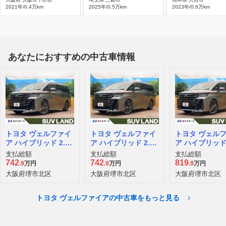
2021年/0.4万km
2025年/0.5万km
2023年/0.6万km
あなたにおすすめの中古車情報
トヨタ ヴェルファイ
トヨタ ヴェルファイ
トヨタ ヴェル
ア ハイブリッド 2.5
ア ハイブリッド 2.5
ア ハイブリッド 
Zプレミア
Zプレミア
Zプレミア
支払総額
支払総額
支払総額
742
742
819
.9
万円
.9
万円
.9
万円
大阪府堺市北区
大阪府堺市北区
大阪府堺市北区
トヨタ ヴェルファイアの中古車をもっと見る