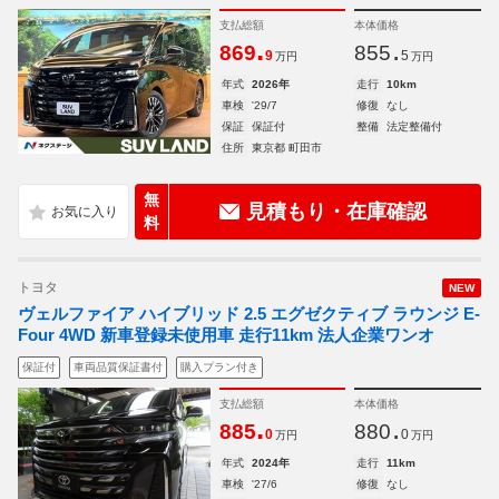
支払総額
本体価格
.
.
869
855
9
5
万円
万円
年式
2026年
走行
10km
車検
'29/7
修復
なし
保証
保証付
整備
法定整備付
住所
東京都 町田市
無
見積もり・在庫確認
料
トヨタ
NEW
ヴェルファイア ハイブリッド 2.5 エグゼクティブ ラウンジ E-
Four 4WD 新車登録未使用車 走行11km 法人企業ワンオ
保証付
車両品質保証書付
購入プラン付き
支払総額
本体価格
.
.
885
880
0
0
万円
万円
年式
2024年
走行
11km
車検
'27/6
修復
なし