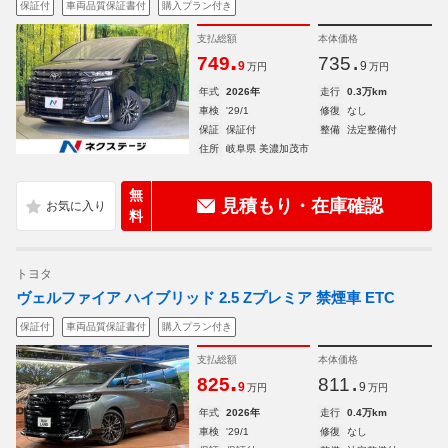
保証付
車両品質保証書付
購入プラン付き
支払総額
本体価格
.
.
749
735
9
9
万円
万円
年式
2026年
走行
0.3万km
車検
'29/1
修復
なし
保証
保証付
整備
法定整備付
住所
岐阜県 美濃加茂市
無
見積もり・在庫確認
料
トヨタ
ヴェルファイア ハイブリッド 2.5 Zプレミア 禁煙車 ETC
保証付
車両品質保証書付
購入プラン付き
支払総額
本体価格
.
.
825
811
9
9
万円
万円
年式
2026年
走行
0.4万km
車検
'29/1
修復
なし