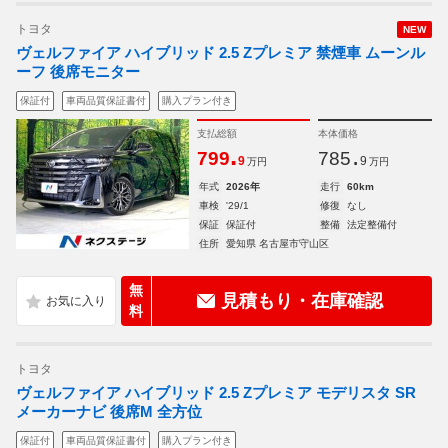
トヨタ
NEW
ヴェルファイア ハイブリッド 2.5 Zプレミア 禁煙車 ムーンル
ーフ 後席モニター
保証付
車両品質保証書付
購入プラン付き
支払総額
本体価格
.
.
799
785
9
9
万円
万円
年式
2026年
走行
60km
車検
'29/1
修復
なし
保証
保証付
整備
法定整備付
住所
愛知県 名古屋市守山区
無
見積もり・在庫確認
料
トヨタ
ヴェルファイア ハイブリッド 2.5 Zプレミア モデリスタ SR
メーカーナビ 後席M 全方位
保証付
車両品質保証書付
購入プラン付き