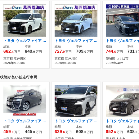
トヨタ ヴェルファイア ハイブリッド 2.5 Zプレミア 雹害 TSS ナビ パノラマカメラ ETC
トヨタ ヴェルファイア 2.4 Zプレミア 雹害 TSS ナビ パノラマカメラ ルーフ
総額
本体
総額
本体
総額
本体
662
649
727
709
744
731
.4
万円
.0
万円
.0
万円
.0
万円
.6
万円
.7
東京都 江戸川区
東京都 江戸川区
茨城県 つくば市
2026年/100km
2026年/100km
2026年/4km
状態が良い低走行車両
トヨタ ヴェルファイア 2.5 Z ゴールデンアイズII MODELLISTAエアロ/純正ナビ/TV/デジタルミ
トヨタ ヴェルファイア 2.4 Zプレミア トヨタセーフティセンス サンルーフ
総額
本体
総額
本体
総額
本体
459
445
629
608
652
638
.0
万円
.0
万円
.6
万円
.0
万円
.6
万円
.0
大阪府 大阪市平野区
埼玉県 三郷市
熊本県 人吉市