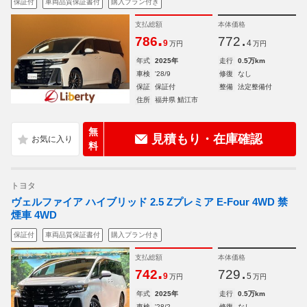
保証付
車両品質保証書付
購入プラン付き
支払総額
本体価格
.
.
786
772
9
4
万円
万円
年式
2025年
走行
0.5万km
車検
'28/9
修復
なし
保証
保証付
整備
法定整備付
住所
福井県 鯖江市
無
見積もり・在庫確認
料
トヨタ
ヴェルファイア ハイブリッド 2.5 Zプレミア E-Four 4WD 禁
煙車 4WD
保証付
車両品質保証書付
購入プラン付き
支払総額
本体価格
.
.
742
729
9
5
万円
万円
年式
2025年
走行
0.5万km
車検
'28/2
修復
なし