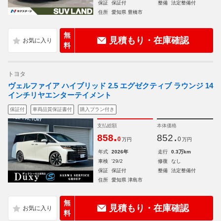
保証
保証付
整備
法定整備付
住所
愛知県 豊橋市
無
見積もり・在庫確認
料
トヨタ
ヴェルファイア ハイブリッド 2.5 エグゼクティブ ラウンジ 14
インチリヤエンターテイメント
保証付
車両品質保証書付
購入プラン付き
支払総額
本体価格
.
.
858
852
0
0
万円
万円
年式
2026年
走行
0.3万km
車検
'29/2
修復
なし
保証
保証付
整備
法定整備付
住所
愛知県 津島市
無
見積もり・在庫確認
料