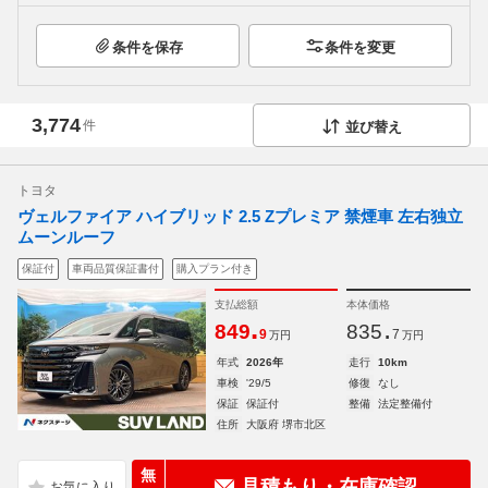
条件を保存
条件を変更
3,774
件
並び替え
トヨタ
ヴェルファイア ハイブリッド 2.5 Zプレミア 禁煙車 左右独立
ムーンルーフ
保証付
車両品質保証書付
購入プラン付き
支払総額
本体価格
.
.
849
835
9
7
万円
万円
年式
2026年
走行
10km
車検
'29/5
修復
なし
保証
保証付
整備
法定整備付
住所
大阪府 堺市北区
無
見積もり・在庫確認