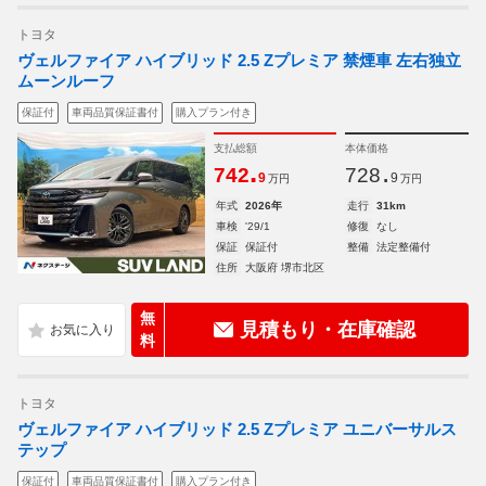
トヨタ
ヴェルファイア ハイブリッド 2.5 Zプレミア 禁煙車 左右独立
ムーンルーフ
保証付
車両品質保証書付
購入プラン付き
支払総額
本体価格
.
.
742
728
9
9
万円
万円
年式
2026年
走行
31km
車検
'29/1
修復
なし
保証
保証付
整備
法定整備付
住所
大阪府 堺市北区
無
見積もり・在庫確認
料
トヨタ
ヴェルファイア ハイブリッド 2.5 Zプレミア ユニバーサルス
テップ
保証付
車両品質保証書付
購入プラン付き