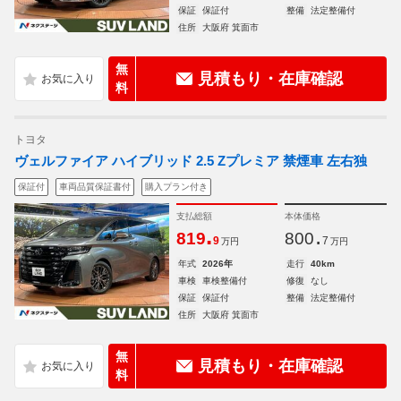
保証
保証付
整備
法定整備付
住所
大阪府 箕面市
無
見積もり・在庫確認
料
トヨタ
ヴェルファイア ハイブリッド 2.5 Zプレミア 禁煙車 左右独
保証付
車両品質保証書付
購入プラン付き
支払総額
本体価格
.
.
819
800
9
7
万円
万円
年式
2026年
走行
40km
車検
車検整備付
修復
なし
保証
保証付
整備
法定整備付
住所
大阪府 箕面市
無
見積もり・在庫確認
料