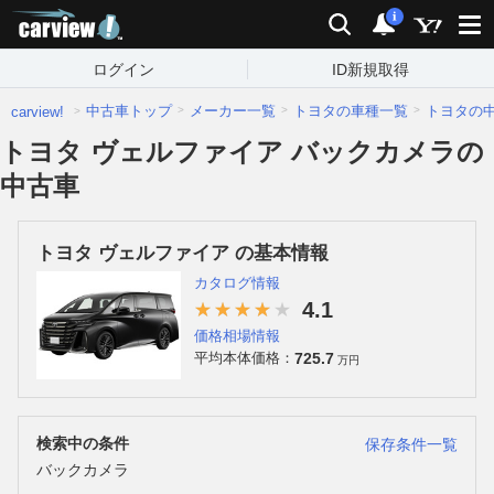
carview!
検索
通知
i
ログイン
ID新規取得
中古車トップ
メーカー一覧
トヨタの車種一覧
トヨタの
carview!
トヨタ ヴェルファイア バックカメラの
中古車
トヨタ ヴェルファイア の基本情報
カタログ情報
4.1
価格相場情報
725.7
平均本体価格：
万円
検索中の条件
保存条件一覧
バックカメラ