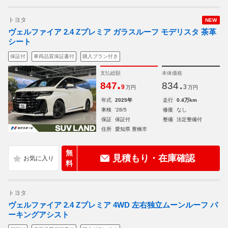
トヨタ
NEW
ヴェルファイア 2.4 Zプレミア ガラスルーフ モデリスタ 茶革
シート
保証付
車両品質保証書付
購入プラン付き
支払総額
本体価格
.
.
847
834
9
3
万円
万円
年式
2025年
走行
0.4万km
車検
'28/5
修復
なし
保証
保証付
整備
法定整備付
住所
愛知県 豊橋市
無
見積もり・在庫確認
料
トヨタ
ヴェルファイア 2.4 Zプレミア 4WD 左右独立ムーンルーフ パ
ーキングアシスト