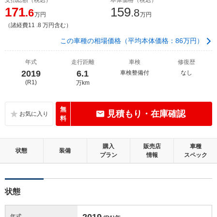
171
159
.6
.8
万円
万円
（諸経費11 .8 万円含む）
この車種の相場価格（平均本体価格：86万円）
年式
走行距離
車検
修復歴
2019
6.1
車検整備付
なし
(R1)
万km
無
見積もり・在庫確認
料
購入
販売店
車種
状態
装備
プラン
情報
スペック
状態
2019
年式