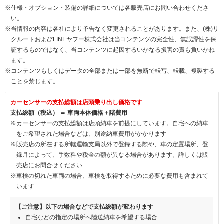
※仕様・オプション・装備の詳細については各販売店にお問い合わせくださ
い。
※当情報の内容は各社により予告なく変更されることがあります。また、(株)リ
クルートおよびLINEヤフー株式会社は当コンテンツの完全性、無誤謬性を保
証するものではなく、当コンテンツに起因するいかなる損害の責も負いかね
ます。
※コンテンツもしくはデータの全部または一部を無断で転写、転載、複製する
ことを禁じます。
カーセンサーの支払総額は店頭乗り出し価格です
支払総額（税込） ＝ 車両本体価格＋諸費用
※カーセンサーの支払総額は店頭納車を前提にしています。自宅への納車
をご希望された場合などは、別途納車費用がかかります
※販売店の所在する所轄運輸支局以外で登録する際や、車の定置場所、登
録月によって、手数料や税金の額が異なる場合があります。詳しくは販
売店にお問合せください
※車検の切れた車両の場合、車検を取得するために必要な費用も含まれて
います
【ご注意】以下の場合などで支払総額が変わります
自宅などの指定の場所へ陸送納車を希望する場合