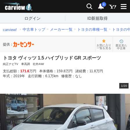
carview!
検索
通知
i
ログイン
ID新規取得
中古車トップ
メーカー一覧
トヨタの車種一覧
トヨタの
carview!
提供：
お気に入り
最近見た
一覧を見る
中古車
トヨタ ヴィッツ 1.5 ハイブリッド GR スポーツ
純正ナビTV 車高調 社外AW/
支払総額：
171.6
万円
本体価格：
159.8
万円
諸経費：
11.8
万円
年式：
2019
年
走行距離：
6.1
万km
修復歴：
なし
1
/
20