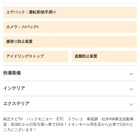
エアバック：運転席/助手席/-/-
カメラ：-/-/バック/-
横滑り防止装置
アイドリングストップ
盗難防止装置
快適装備
インテリア
エクステリア
純正ナビTV バックモニター ETC ドラレコ 車高調 社外AW東北自動車
道・加須ICから行田方面へ車で10分！イオンモール羽生店からお車で1分のと
ころにございます！