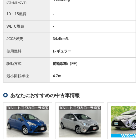
(AT×MT×CVT)
10・15燃費
-
WLTC燃費
-
JC08燃費
34.4km/L
使用燃料
レギュラー
駆動方式
前輪駆動（FF）
最小回転半径
4.7
m
あなたにおすすめの中古車情報