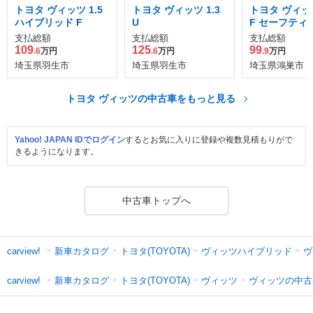
トヨタ ヴィッツ 1.5
トヨタ ヴィッツ 1.3
トヨタ ヴィッツ
ハイブリッド F
U
F セーフティ
ションIII
支払総額
支払総額
支払総額
109
125
99
.6
万円
.6
万円
.9
万円
埼玉県羽生市
埼玉県羽生市
埼玉県鴻巣市
トヨタ ヴィッツの中古車をもっと見る
Yahoo! JAPAN IDでログイン
するとお気に入りに登録や複数見積もりがで
きるようになります。
中古車トップへ
新車カタログ
トヨタ(TOYOTA)
ヴィッツハイブリッド
ヴ
carview!
新車カタログ
トヨタ(TOYOTA)
ヴィッツ
ヴィッツの中古
carview!