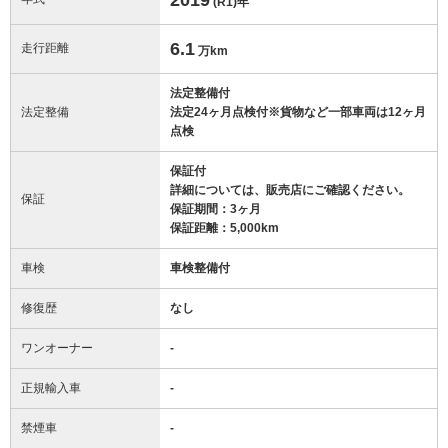
(R1)
年
6.1
走行距離
万km
法定整備付
法定整備
法定24ヶ月点検付※貨物など一部車両は12ヶ月
点検
保証付
詳細については、販売店にご確認ください。
保証
保証期間：3ヶ月
保証距離：5,000km
車検
車検整備付
修復歴
なし
ワンオーナー
-
正規輸入車
-
禁煙車
-