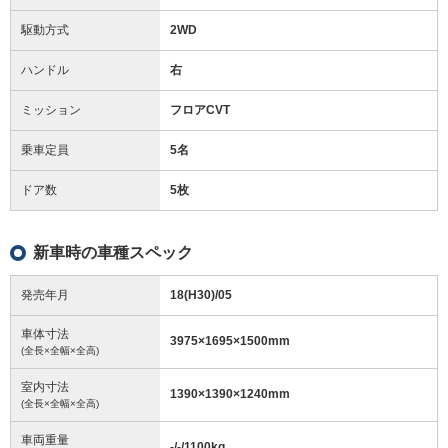
駆動方式
2WD
ハンドル
右
ミッション
フロアCVT
乗車定員
5名
ドア数
5枚
新車時の車種スペック
発売年月
18(H30)/05
車体寸法
3975
×
1695
×
1500
mm
(全長×全幅×全高)
室内寸法
1390
×
1390
×
1240
mm
(全長×全幅×全高)
車両重量
-/-/1100
kg