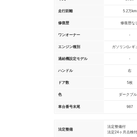
走行距離
5.2万km
修復歴
修復歴な
ワンオーナー
-
エンジン種別
ガソリン(レギ
過給機設定モデル
-
ハンドル
右
ドア数
5枚
色
ダークブル
車台番号末尾
987
法定整備付
法定整備
法定24ヶ月点検