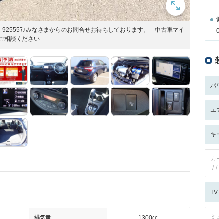
03-925557♪みなさまからのお問合せお待ちしております。 中古車マイ
ご相談ください
パ
エ
キ
カ
-/-/-
T
ミ
排気量
1300cc