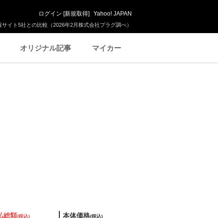
ログイン
[
新規取得
]
Yahoo! JAPAN
サイト5社との比較（2026年2月株式会社プラグ調べ）
オリジナル記事
マイカー
払総額
本体価格
(税込)
(税込)