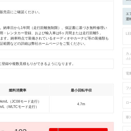
販売店にご確認ください。
エ
運転
。納車日から1年間（走行距離無制限）、保証書に基づき無料修理い
用・レンタカー登録、および輸入車は6ヶ月間または走行距離5，
L
なります。納車時点で装備されているオーディオやカーナビ等の装備類も
証範囲などの詳細は弊社ホームページをご覧ください。
カ
-/-/-
に登録や複数見積もりができるようになります。
電
フ
燃料消費率
最小回転半径
.0km/L（JC08モード走行）
ロ
4.7m
km/L（WLTCモード走行）
寒