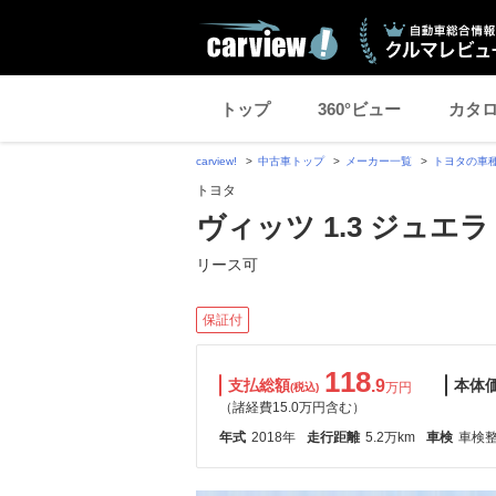
トップ
360°ビュー
カタ
carview!
中古車トップ
メーカー一覧
トヨタの車
トヨタ
ヴィッツ 1.3 ジュエラ
リース可
保証付
118
支払総額
.9
本体
万円
(税込)
（諸経費15.0万円含む）
年式
2018年
走行距離
5.2万km
車検
車検