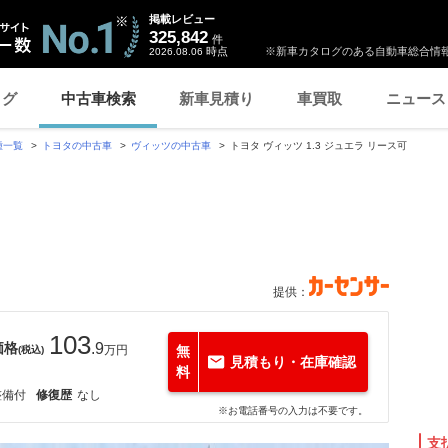
掲載レビュー
325,842
件
時点
※新車カタログのある自動車総合情報
2026.08.06
ログ
中古車検索
新車見積り
車買取
ニュース
種一覧
トヨタの中古車
ヴィッツの中古車
トヨタ ヴィッツ 1.3 ジュエラ リース可
提供：
103
価格
.9
万円
無
(税込)
見積もり・在庫確認
料
整備付
修復歴
なし
※お電話番号の入力は不要です。
支