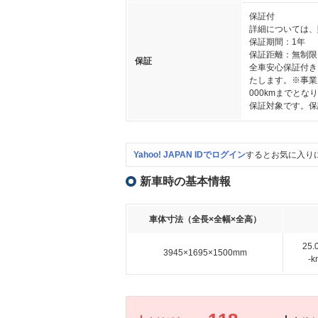
保証付
詳細については、
保証期間：1年
保証距離：無制限
保証
全車安心保証付き
たします。※事業
000kmまでと
保証対象です。保
Yahoo! JAPAN IDでログイン
するとお気に入り
新車時の基本情報
車体寸法（全長×全幅×全高）
25
3945×1695×1500mm
-