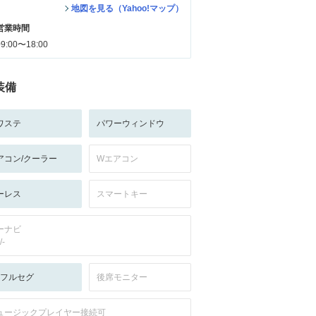
地図を見る（Yahoo!マップ）
営業時間
09:00〜18:00
装備
ワステ
パワーウィンドウ
アコン/クーラー
Wエアコン
ーレス
スマートキー
ーナビ
/-
V:フルセグ
後席モニター
ュージックプレイヤー接続可