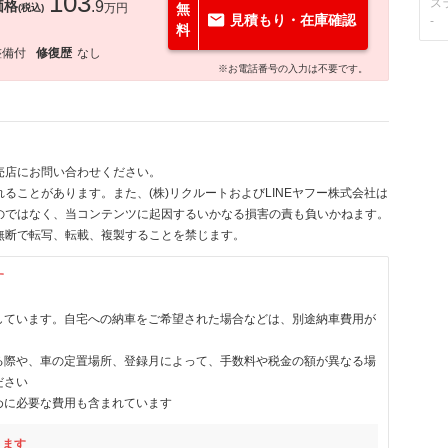
103
ス
価格
.9
万円
無
(税込)
見積もり・在庫確認
-
料
整備付
修復歴
なし
※お電話番号の入力は不要です。
売店にお問い合わせください。
ることがあります。また、(株)リクルートおよびLINEヤフー株式会社は
のではなく、当コンテンツに起因するいかなる損害の責も負いかねます。
無断で転写、転載、複製することを禁じます。
す
しています。自宅への納車をご希望された場合などは、別途納車費用が
る際や、車の定置場所、登録月によって、手数料や税金の額が異なる場
ださい
めに必要な費用も含まれています
ります