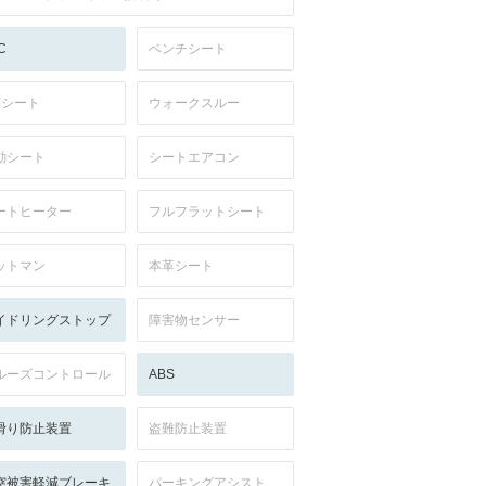
C
ベンチシート
列シート
ウォークスルー
動シート
シートエアコン
ートヒーター
フルフラットシート
ットマン
本革シート
イドリングストップ
障害物センサー
ルーズコントロール
ABS
滑り防止装置
盗難防止装置
突被害軽減ブレーキ
パーキングアシスト