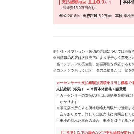
118
支払総額
.9
本体
万円
(税込)
（諸経費15.0万円含む）
年式
2018年
走行距離
5.2万km
車検
車検
※仕様・オプション・装備の詳細については各販
※当情報の内容は各販売店により予告なく変更され
当コンテンツの完全性、無誤謬性を保証するも
※コンテンツもしくはデータの全部または一部を
カーセンサーの支払総額は店頭乗り出し価格で
支払総額（税込） ＝ 車両本体価格＋諸費用
※カーセンサーの支払総額は店頭納車を前提に
かかります
※販売店の所在する所轄運輸支局以外で登録す
合があります。詳しくは販売店にお問合せく
※車検の切れた車両の場合、車検を取得するた
【ご注意】以下の場合などで支払総額が変わ