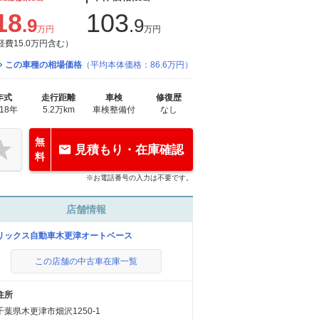
18
103
.9
.9
万円
万円
経費15.0万円含む）
この車種の相場価格
（平均本体価格：86.6万円）
年式
走行距離
車検
修復歴
018年
5.2万km
車検整備付
なし
無
見積もり・在庫確認
料
※お電話番号の入力は不要です。
店舗情報
リックス自動車木更津オートベース
この店舗の中古車在庫一覧
住所
千葉県木更津市畑沢1250-1