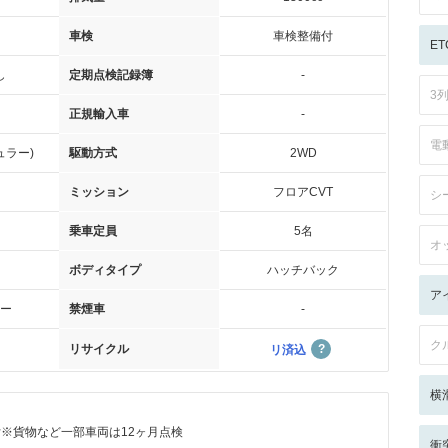
車検
車検整備付
ET
し
定期点検記録簿
-
3
正規輸入車
-
電
ュラー)
駆動方式
2WD
ミッション
フロアCVT
シ
乗車定員
5名
オ
ボディタイプ
ハッチバック
ア
ー
禁煙車
-
ク
リサイクル
リ済込
横
付※貨物など一部車両は12ヶ月点検
衝