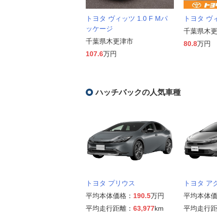
トヨタ ヴィッツ 1.0 F Mパ
トヨタ ヴィ
ッケージ
千葉県木
千葉県木更津市
80.8
万円
107.6
万円
ハッチバックの人気車種
トヨタ プリウス
トヨタ ア
平均本体価格：
190.5
万円
平均本体
平均走行距離：
63,977
km
平均走行