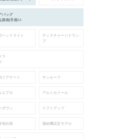
アバッグ
席/助手席/-/-
EDヘッドライト
ディスチャージドラン
プ
メラ
/-
動リアゲート
サンルーフ
ルエアロ
アルミホイール
ーダウン
リフトアップ
冷地仕様
過給機設定モデル