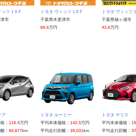
ッツ 1.0 F
トヨタ ヴィッツ 1.0 F
トヨタ ヴィッツ 1.3 
更津市
千葉県木更津市
千葉県袖ヶ浦市
89.6
万円
43.6
万円
クア
トヨタ ルーミー
トヨタ ヤリス
価格：
116.4
万円
平均本体価格：
142.5
万円
平均本体価格：
15
距離：
60,677
km
平均走行距離：
39,031
km
平均走行距離：
37