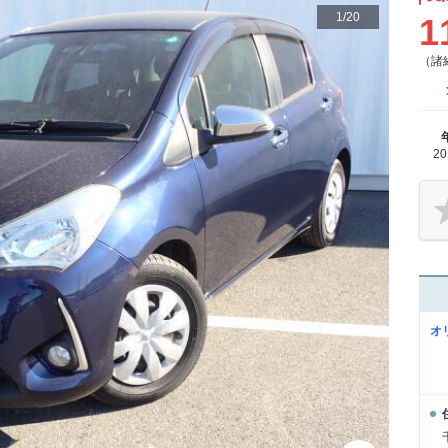
1
/
20
1
（諸
2
オ