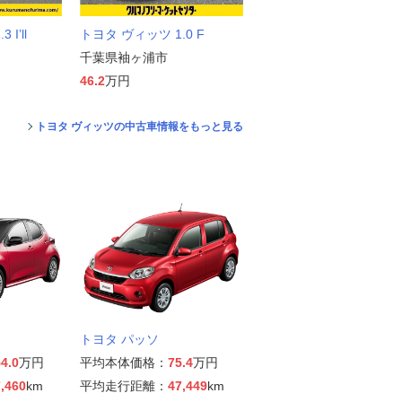
I’ll
トヨタ ヴィッツ 1.0 F
千葉県袖ヶ浦市
46.2
万円
トヨタ ヴィッツの中古車情報をもっと見る
トヨタ パッソ
4.0
万円
平均本体価格：
75.4
万円
,460
km
平均走行距離：
47,449
km