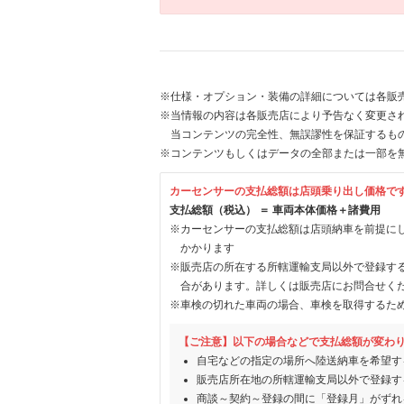
※仕様・オプション・装備の詳細については各販
※当情報の内容は各販売店により予告なく変更され
当コンテンツの完全性、無誤謬性を保証するも
※コンテンツもしくはデータの全部または一部を
カーセンサーの支払総額は店頭乗り出し価格で
支払総額（税込） ＝ 車両本体価格＋諸費用
※カーセンサーの支払総額は店頭納車を前提に
かかります
※販売店の所在する所轄運輸支局以外で登録す
合があります。詳しくは販売店にお問合せく
※車検の切れた車両の場合、車検を取得するた
【ご注意】以下の場合などで支払総額が変わ
自宅などの指定の場所へ陸送納車を希望す
販売店所在地の所轄運輸支局以外で登録す
商談～契約～登録の間に「登録月」がずれ