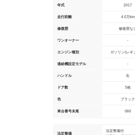
年式
2017
走行距離
4.0万km
修復歴
修復歴な
ワンオーナー
-
エンジン種別
ガソリン(レギ
過給機設定モデル
-
ハンドル
右
ドア数
5枚
色
ブラック
車台番号末尾
060
法定整備付
法定整備