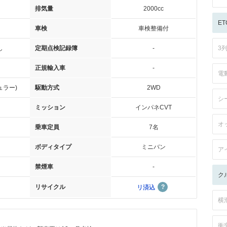
排気量
2000cc
ET
車検
車検整備付
し
定期点検記録簿
-
3
正規輸入車
-
電
ュラー)
駆動方式
2WD
シ
ミッション
インパネCVT
オ
乗車定員
7名
ボディタイプ
ミニバン
ア
禁煙車
-
ク
リサイクル
リ済込
横
衝