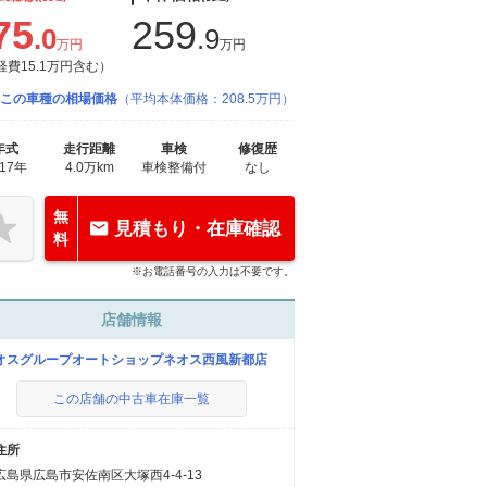
75
259
.0
.9
万円
万円
経費15.1万円含む）
この車種の相場価格
（平均本体価格：208.5万円）
年式
走行距離
車検
修復歴
017年
4.0万km
車検整備付
なし
無
見積もり・在庫確認
料
※お電話番号の入力は不要です。
店舗情報
オスグループオートショップネオス西風新都店
この店舗の中古車在庫一覧
住所
広島県広島市安佐南区大塚西4-4-13