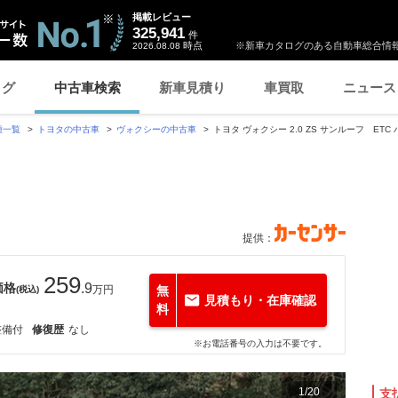
掲載レビュー
325,941
件
時点
※新車カタログのある自動車総合情報
2026.08.08
ログ
中古車検索
新車見積り
車買取
ニュース
種一覧
トヨタの中古車
ヴォクシーの中古車
トヨタ ヴォクシー 2.0 ZS サンルーフ ETC
提供：
259
価格
.9
万円
無
(税込)
見積もり・在庫確認
料
整備付
修復歴
なし
※お電話番号の入力は不要です。
1
/
20
支