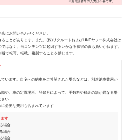
※お電話番号の入力は不要です。
売店にお問い合わせください。
ることがあります。また、(株)リクルートおよびLINEヤフー株式会社は
のではなく、当コンテンツに起因するいかなる損害の責も負いかねます。
無断で転写、転載、複製することを禁じます。
す
しています。自宅への納車をご希望された場合などは、別途納車費用が
る際や、車の定置場所、登録月によって、手数料や税金の額が異なる場
ださい
めに必要な費用も含まれています
ります
る場合
る場合
る場合