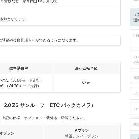
付※貨物など一部車両は12ヶ月点検
エ
も無となります。
運転
L
に登録や複数見積もりができるようになります。
カ
-/-/-
燃料消費率
最小回転半径
電
.0km/L（JC08モード走行）
5.5m
km/L（WLTCモード走行）
フ
2.0 ZS サンルーフ ETC バックカメラ）
ロ
。上記の仕様・オプション・装備もご確認ください。
寒
Aプラン
本プラン
希望ナンバープラン