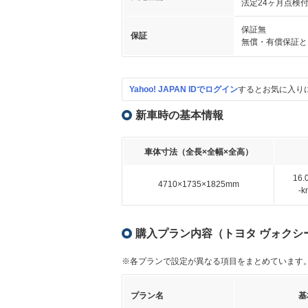
法定24ヶ月点検
保証無
保証
無償・有償保証と
Yahoo! JAPAN IDでログイン
するとお気に入り
新車時の基本情報
車体寸法（全長×全幅×全高）
16
4710×1735×1825mm
-
購入プラン内容（トヨタ ヴォクシー 
※各プランで設定が異なる項目をまとめています
プラン名
基