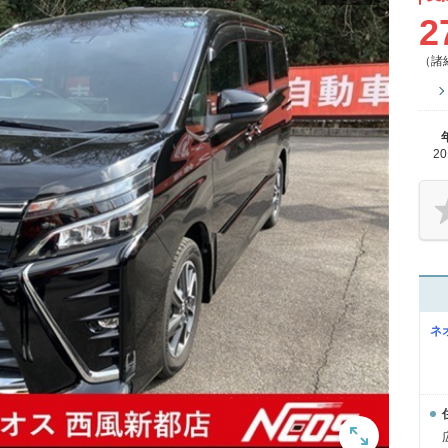
2
（諸
2
ネ