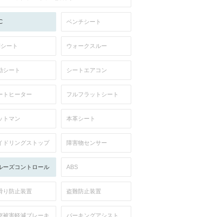
C
ベンチシート
列シート
ウォークスルー
動シート
シートエアコン
ートヒーター
フルフラットシート
ットマン
本革シート
イドリングストップ
障害物センサー
ルーズコントロール
ABS
滑り防止装置
盗難防止装置
突被害軽減ブレーキ
パーキングアシスト