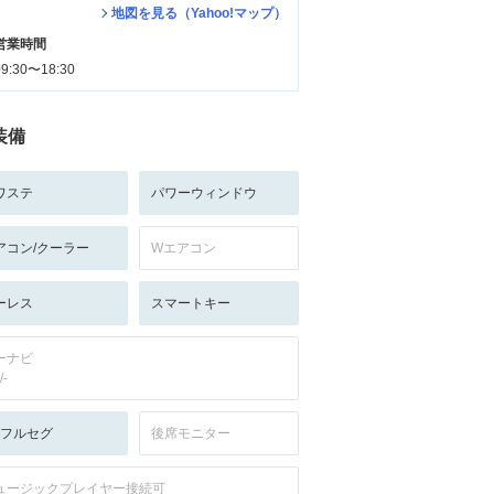
地図を見る（Yahoo!マップ）
営業時間
09:30〜18:30
装備
ワステ
パワーウィンドウ
アコン/クーラー
Wエアコン
ーレス
スマートキー
ーナビ
/-
V:フルセグ
後席モニター
ュージックプレイヤー接続可