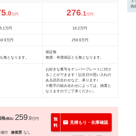
ス
両
75
276
.0
.1
万円
万円
5
.1
万円
16
.2
万円
59
.9
万円
259
.9
万円
保証無
も無となります。
無償・有償保証とも無となります。
お好きな番号をナンバープレートに付け
ることができます！記念日や思い入れの
ある語呂合わせなど、承ります♪
※数字の組み合わせによっては、抽選と
なりますのでご了承ください。
259
価格
.9
万円
無
(税込)
見積もり・在庫確認
料
整備付
修復歴
なし