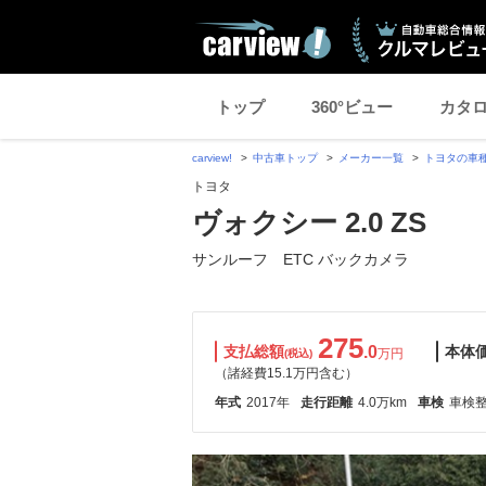
トップ
360°ビュー
カタ
carview!
中古車トップ
メーカー一覧
トヨタの車
トヨタ
ヴォクシー 2.0 ZS
サンルーフ ETC バックカメラ
275
支払総額
.0
本体
万円
(税込)
（諸経費15.1万円含む）
年式
2017年
走行距離
4.0万km
車検
車検