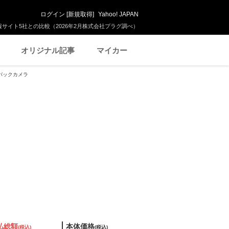
ログイン
[
新規取得
]
Yahoo! JAPAN
サイト5社との比較（2026年2月株式会社プラグ調べ）
オリジナル記事
マイカー
 バックカメラ
払総額
本体価格
(税込)
(税込)