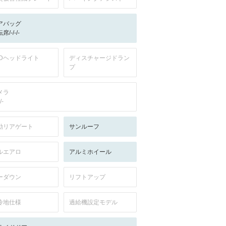
アバッグ
席/-/-/-
EDヘッドライト
ディスチャージドラン
プ
メラ
/-
動リアゲート
サンルーフ
ルエアロ
アルミホイール
ーダウン
リフトアップ
冷地仕様
過給機設定モデル