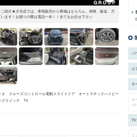
をご紹介★彡当店では、車両販売から整備はもちろん、保険、鈑金、万
ざいます！お困りの際は電話一本！！全てをお任せ下さい
パ
エ
キ
ィオ クルーズコントロール電動スライドドア オートマチックハイビー
カ
ングスイッチ TV
-/-/-
T
ミ