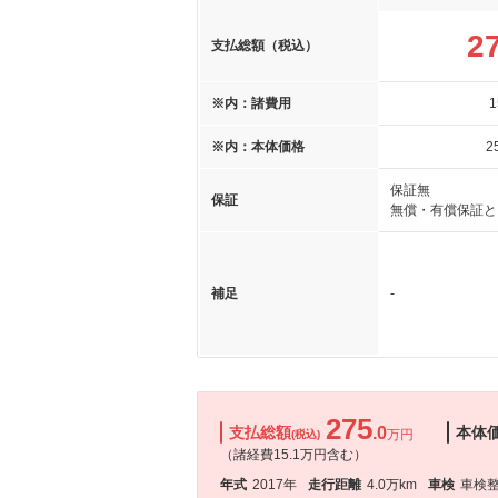
2
支払総額（税込）
※内：諸費用
1
※内：本体価格
2
保証無
保証
無償・有償保証と
補足
-
275
支払総額
.0
本体
万円
(税込)
（諸経費15.1万円含む）
年式
2017年
走行距離
4.0万km
車検
車検