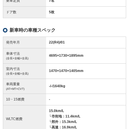
乗車定員
7名
ドア数
5枚
新車時の車種スペック
発売年月
22(R4)/01
車体寸法
4695
×
1730
×
1895
mm
(全長×全幅×全高)
室内寸法
1470
×
1470
×
1405
mm
(全長×全幅×全高)
車両重量
-/-/1640
kg
(AT×MT×CVT)
10・15燃費
-
15.0km/L
└市街地：11.4km/L
WLTC燃費
└郊外：15.3km/L
└高速：16.9km/L