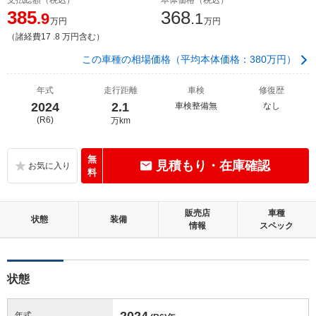
385
368
.9
.1
万円
万円
（諸経費17 .8 万円含む）
この車種の相場価格（平均本体価格：380万円）
年式
走行距離
車検
修復歴
2024
2.1
車検整備無
なし
(R6)
万km
無
見積もり・在庫確認
料
販売店
車種
状態
装備
情報
スペック
状態
2024
年式