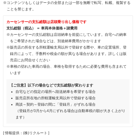
※コンテンツもしくはデータの全部または一部を無断で転写、転載、複製する
ことを禁じます。
カーセンサーの支払総額は店頭乗り出し価格です
支払総額（税込） ＝ 車両本体価格＋諸費用
※カーセンサーの支払総額は店頭納車を前提にしています。自宅への納車
をご希望された場合などは、別途納車費用がかかります
※販売店の所在する所轄運輸支局以外で登録する際や、車の定置場所、登
録月によって、手数料や税金の額が異なる場合があります。詳しくは販
売店にお問合せください
※車検の切れた車両の場合、車検を取得するために必要な費用も含まれて
います
【ご注意】以下の場合などで支払総額が変わります
自宅などの指定の場所へ陸送納車を希望する場合
販売店所在地の所轄運輸支局以外で登録する場合
商談～契約～登録の間に「登録月」がずれる場合
（登録月が3月から4月にずれる場合は自動車税の額が大きく上がり
ます）
[ 情報提供：(株)リクルート ]