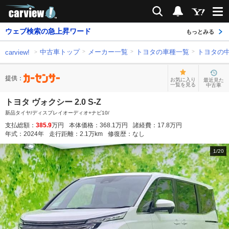
carview!
検索
通知
ウェブ検索の急上昇ワード
もっとみる
中古車トップ
メーカー一覧
トヨタの車種一覧
トヨタの
carview!
提供：
お気に入り
最近見た
一覧を見る
中古車
トヨタ ヴォクシー 2.0 S-Z
新品タイヤ/ディスプレイオーディオ+ナビ10/
支払総額：
385.9
万円
本体価格：
368.1
万円
諸経費：
17.8
万円
年式：
2024
年
走行距離：
2.1
万km
修復歴：
なし
1
/
20