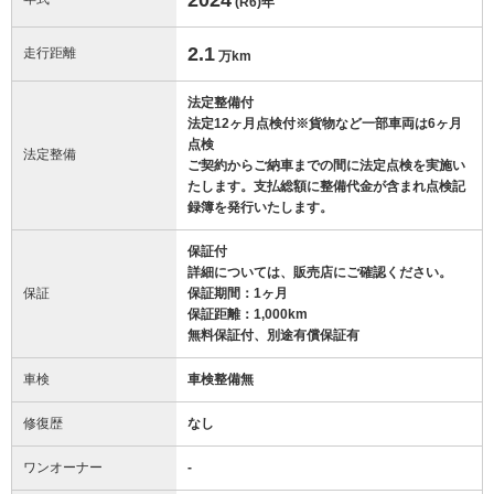
(R6)
年
2.1
走行距離
万km
法定整備付
法定12ヶ月点検付※貨物など一部車両は6ヶ月
点検
法定整備
ご契約からご納車までの間に法定点検を実施い
たします。支払総額に整備代金が含まれ点検記
録簿を発行いたします。
保証付
詳細については、販売店にご確認ください。
保証
保証期間：1ヶ月
保証距離：1,000km
無料保証付、別途有償保証有
車検
車検整備無
修復歴
なし
ワンオーナー
-