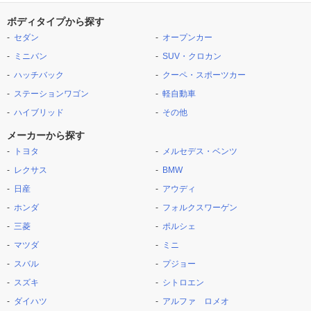
ボディタイプから探す
セダン
オープンカー
ミニバン
SUV・クロカン
ハッチバック
クーペ・スポーツカー
ステーションワゴン
軽自動車
ハイブリッド
その他
メーカーから探す
トヨタ
メルセデス・ベンツ
レクサス
BMW
日産
アウディ
ホンダ
フォルクスワーゲン
三菱
ポルシェ
マツダ
ミニ
スバル
プジョー
スズキ
シトロエン
ダイハツ
アルファ ロメオ