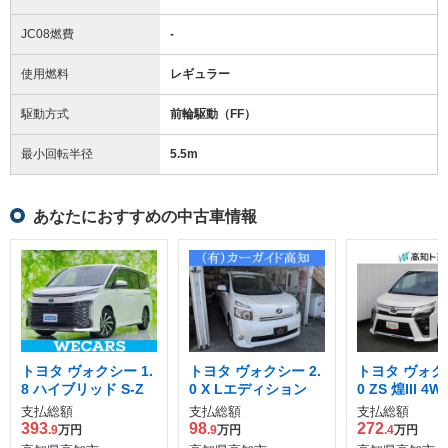
JC08燃費
-
使用燃料
レギュラー
駆動方式
前輪駆動（FF）
最小回転半径
5.5
m
あなたにおすすめの中古車情報
トヨタ ヴォクシー 1.
トヨタ ヴォクシー 2.
トヨタ ヴォクシ
8 ハイブリッド S-Z
0 X Lエディション
0 ZS 煌III 4W
支払総額
支払総額
支払総額
393
98
272
.9
万円
.9
万円
.4
万円