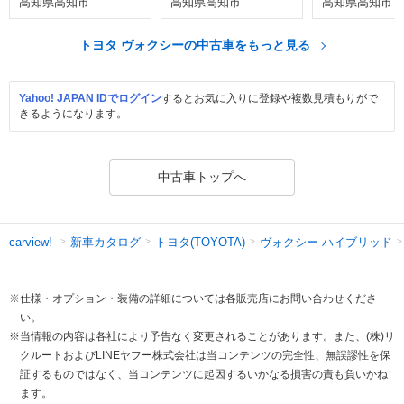
高知県高知市
高知県高知市
高知県高知市
トヨタ ヴォクシーの中古車をもっと見る
Yahoo! JAPAN IDでログイン
するとお気に入りに登録や複数見積もりがで
きるようになります。
中古車トップへ
新車カタログ
トヨタ(TOYOTA)
ヴォクシー ハイブリッド
carview!
※仕様・オプション・装備の詳細については各販売店にお問い合わせくださ
い。
※当情報の内容は各社により予告なく変更されることがあります。また、(株)リ
クルートおよびLINEヤフー株式会社は当コンテンツの完全性、無誤謬性を保
証するものではなく、当コンテンツに起因するいかなる損害の責も負いかね
ます。